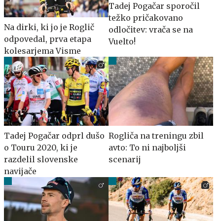
Tadej Pogačar sporočil
težko pričakovano
Na dirki, ki jo je Roglič
odločitev: vrača se na
odpovedal, prva etapa
Vuelto!
kolesarjema Visme
Tadej Pogačar odprl dušo
Rogliča na treningu zbil
o Touru 2020, ki je
avto: To ni najboljši
razdelil slovenske
scenarij
navijače