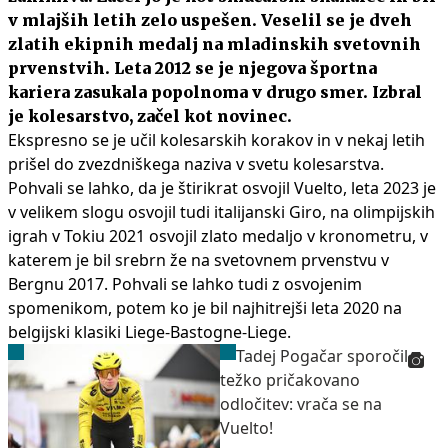
v mlajših letih zelo uspešen. Veselil se je dveh
zlatih ekipnih medalj na mladinskih svetovnih
prvenstvih. Leta 2012 se je njegova športna
kariera zasukala popolnoma v drugo smer. Izbral
je kolesarstvo, začel kot novinec.
Ekspresno se je učil kolesarskih korakov in v nekaj letih
prišel do zvezdniškega naziva v svetu kolesarstva.
Pohvali se lahko, da je štirikrat osvojil Vuelto, leta 2023 je
v velikem slogu osvojil tudi italijanski Giro, na olimpijskih
igrah v Tokiu 2021 osvojil zlato medaljo v kronometru, v
katerem je bil srebrn že na svetovnem prvenstvu v
Bergnu 2017. Pohvali se lahko tudi z osvojenim
spomenikom, potem ko je bil najhitrejši leta 2020 na
belgijski klasiki Liege-Bastogne-Liege.