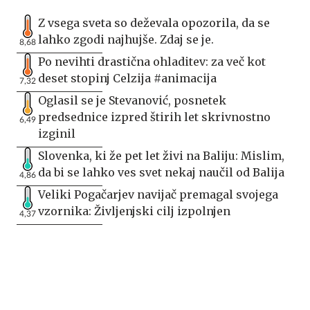
Z vsega sveta so deževala opozorila, da se
lahko zgodi najhujše. Zdaj se je.
8,68
Po nevihti drastična ohladitev: za več kot
deset stopinj Celzija #animacija
7,32
Oglasil se je Stevanović, posnetek
predsednice izpred štirih let skrivnostno
6,49
izginil
Slovenka, ki že pet let živi na Baliju: Mislim,
da bi se lahko ves svet nekaj naučil od Balija
4,86
Veliki Pogačarjev navijač premagal svojega
vzornika: Življenjski cilj izpolnjen
4,37