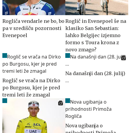
Rogliča vendarle ne bo, bo
Roglič in Evenepoel še na
pa v središču pozornosti
klasiko San Sebastian:
Evenepoel
lahko Belgijec izjemno
formo s Toura krona z
novo zmago?
Na današnji dan (28. julij)
Roglič se vrača na Dirko
…
po Burgosu, kjer je pred
tremi leti že zmagal
Nova ugibanja o
prihodnosti Primoža