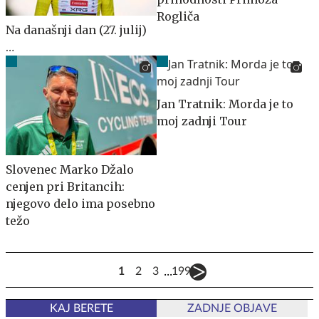
Rogliča
Na današnji dan (27. julij)
…
Jan Tratnik: Morda je to
moj zadnji Tour
Slovenec Marko Džalo
cenjen pri Britancih:
njegovo delo ima posebno
težo
...
1
2
3
199
KAJ BERETE
ZADNJE OBJAVE