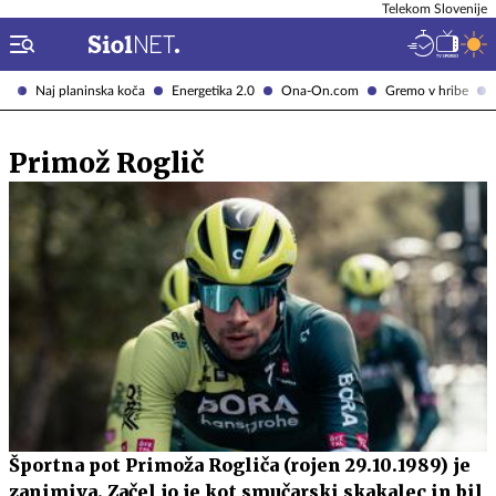
Telekom Slovenije
Naj planinska koča
Energetika 2.0
Ona-On.com
Gremo v hribe
Primož Roglič
Športna pot Primoža Rogliča (rojen 29.10.1989) je
zanimiva. Začel jo je kot smučarski skakalec in bil