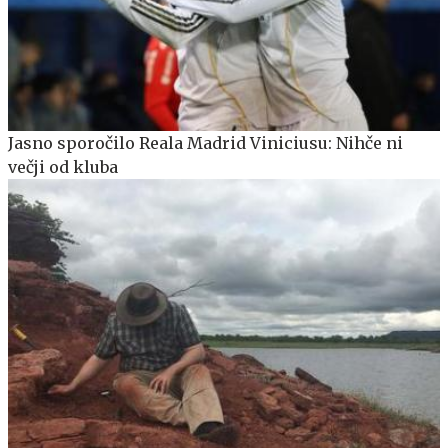
Jasno sporočilo Reala Madrid Viniciusu: Nihče ni
večji od kluba