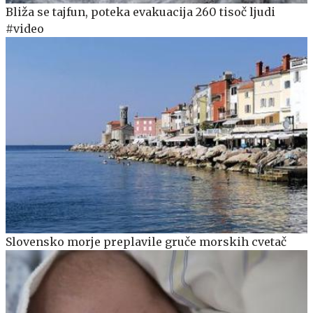
Bliža se tajfun, poteka evakuacija 260 tisoč ljudi
#video
Slovensko morje preplavile gruče morskih cvetač