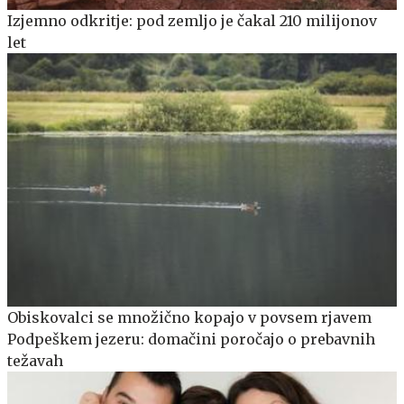
Izjemno odkritje: pod zemljo je čakal 210 milijonov
let
Obiskovalci se množično kopajo v povsem rjavem
Podpeškem jezeru: domačini poročajo o prebavnih
težavah