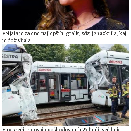
Veljala je za eno najlepših igralk, zdaj je razkrila, kaj
je doživljala
V nesreči tramvaja poškodovanih 25 ljudi, več huje