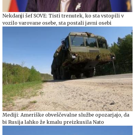
Nekdanji šef SOVE: Tisti trenutek, ko sta vstopili v
vozilo varovane osebe, sta postali javni osebi
Mediji: Ameriške obveščevalne službe opozarjajo, da
bi Rusija lahko že kmalu preizkusila Nato