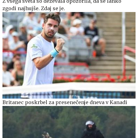
Z vsega sveta so deževala opozorila, da se lahko
zgodi najhujše. Zdaj se je.
Britanec poskrbel za presenečenje dneva v Kanadi