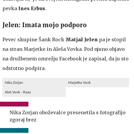
pevka
Ines Erbus
.
Jelen: Imata mojo podporo
Pevec skupine Šank Rock
Matjaž Jelen
pa je stopil
na stran Marjetke in Aleša Vovka. Pod njuno objavo
na družbenem omrežju Facebook je zapisal, da ju sto
odstotno podpira.
Nika Zorjan
Marjetka Vovk
Aleš Vovk - Raay
Nika Zorjan oboževalce presenetila s fotografijo
zgoraj brez