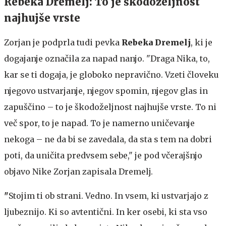
Rebeka Dremelj: To je škodoželjnost
najhujše vrste
Zorjan je podprla tudi pevka
Rebeka Dremelj
, ki je
dogajanje označila za napad nanjo. "Draga Nika, to,
kar se ti dogaja, je globoko nepravično. Vzeti človeku
njegovo ustvarjanje, njegov spomin, njegov glas in
zapuščino – to je škodoželjnost najhujše vrste. To ni
več spor, to je napad. To je namerno uničevanje
nekoga – ne da bi se zavedala, da sta s tem na dobri
poti, da uničita predvsem sebe," je pod včerajšnjo
objavo Nike Zorjan zapisala Dremelj.
"
Stojim ti ob strani. Vedno. In vsem, ki ustvarjajo z
ljubeznijo. Ki so avtentični. In ker osebi, ki sta vso