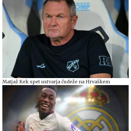
Matjaž Kek spet ustvarja čudeže na Hrvaškem