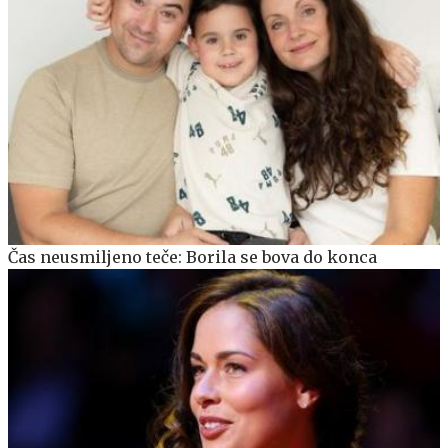
Čas neusmiljeno teče: Borila se bova do konca