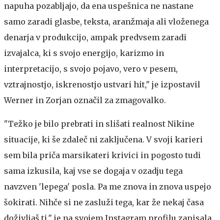
napuha pozabljajo, da ena uspešnica ne nastane
samo zaradi glasbe, teksta, aranžmaja ali vloženega
denarja v produkcijo, ampak predvsem zaradi
izvajalca, ki s svojo energijo, karizmo in
interpretacijo, s svojo pojavo, vero v pesem,
vztrajnostjo, iskrenostjo ustvari hit," je izpostavil
Werner in Zorjan označil za zmagovalko.
"Težko je bilo prebrati in slišati realnost Nikine
situacije, ki še zdaleč ni zaključena. V svoji karieri
sem bila priča marsikateri krivici in pogosto tudi
sama izkusila, kaj vse se dogaja v ozadju tega
navzven 'lepega' posla. Pa me znova in znova uspejo
šokirati. Nihče si ne zasluži tega, kar že nekaj časa
doživljaš ti," je na svojem Instagram profilu zapisala