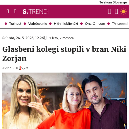
Telekom Slovenije
Trajnost
Vedeževanje
Hišni ljubljenčki
Ona-On.com
TV-spored
Sobota, 24. 5. 2025, 12.26
1 leto, 2 meseca
Glasbeni kolegi stopili v bran Niki
Zorjan
Avtor:
R. K.
9,65