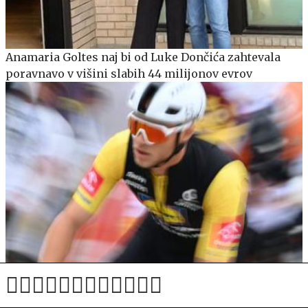
Anamaria Goltes naj bi od Luke Dončića zahtevala
poravnavo v višini slabih 44 milijonov evrov
Drugi šprint in še drugič je Milan premagal Magniera