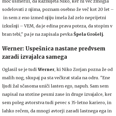
moč usmerili, da kaznujeta Niko, ker ni več zmogla
sodelovati z njima, poznam osebno že več kot 20 let –
in sem z eno izmed njiju imela žal zelo neprijetni
izkušnji – VEM, da je edina prava poteza, da stopim v
bran tebi," pa je na zapisala pevka
Špela Grošelj
.
Werner: Uspešnica nastane predvsem
zaradi izvajalca samega
Oglasil se je tudi
Werner
, ki Niko Zorjan pozna že od
malih nog, skupaj pa sta večkrat stala na odru. "Ene
ljudi žal sčasoma uniči lasten ego, napuh. Sam sem
napisal na stotine pesmi zase in druge izvajalce, ker
sem poleg avtorstva tudi pevec s 35-letno kariero, in
lahko rečem, da mnogi avtorji zaradi lastnega ega in