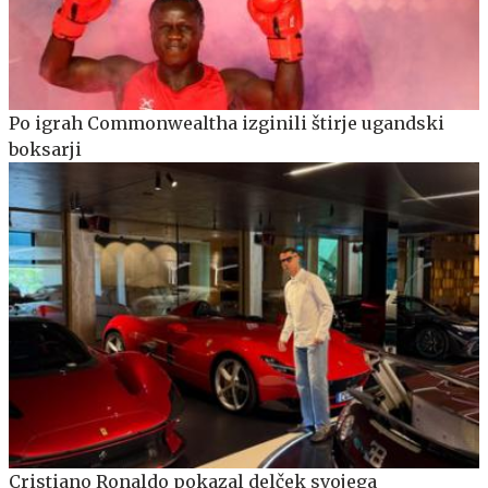
Po igrah Commonwealtha izginili štirje ugandski
boksarji
Cristiano Ronaldo pokazal delček svojega