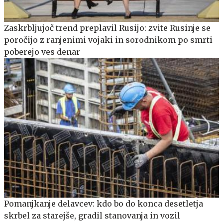
Zaskrbljujoč trend preplavil Rusijo: zvite Rusinje se
poročijo z ranjenimi vojaki in sorodnikom po smrti
poberejo ves denar
Pomanjkanje delavcev: kdo bo do konca desetletja
skrbel za starejše, gradil stanovanja in vozil