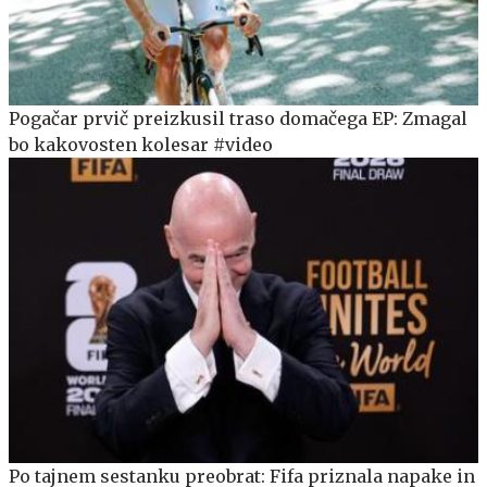
Pogačar prvič preizkusil traso domačega EP: Zmagal
bo kakovosten kolesar #video
Po tajnem sestanku preobrat: Fifa priznala napake in