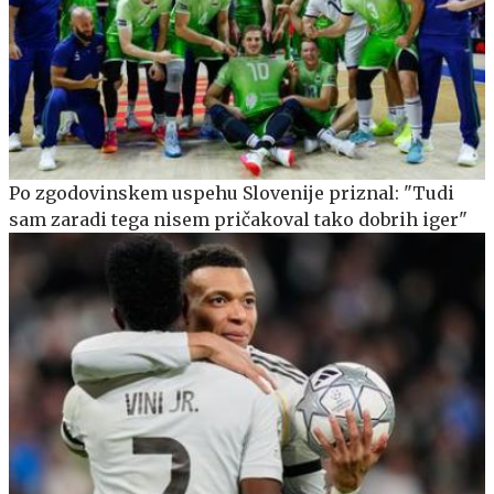
Po zgodovinskem uspehu Slovenije priznal: "Tudi
sam zaradi tega nisem pričakoval tako dobrih iger"