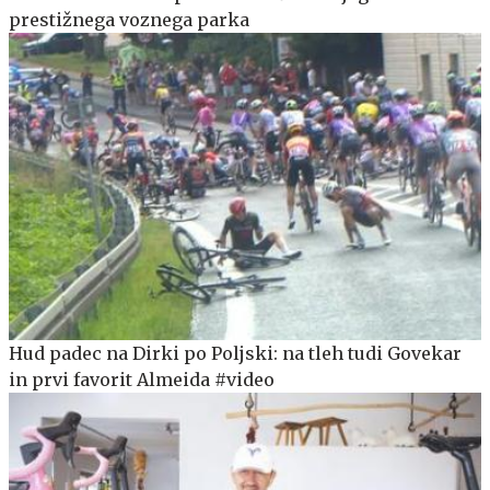
prestižnega voznega parka
Hud padec na Dirki po Poljski: na tleh tudi Govekar
in prvi favorit Almeida #video