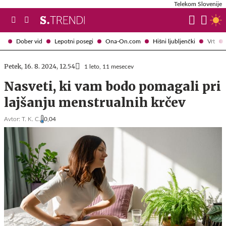
Telekom Slovenije
Dober vid
Lepotni posegi
Ona-On.com
Hišni ljubljenčki
Vrt
Petek, 16. 8. 2024, 12.54
1 leto, 11 mesecev
Nasveti, ki vam bodo pomagali pri
lajšanju menstrualnih krčev
Avtor:
T. K. C.
0,04