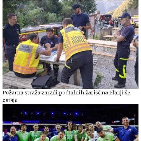
Požarna straža zaradi podtalnih žarišč na Planji še
ostaja