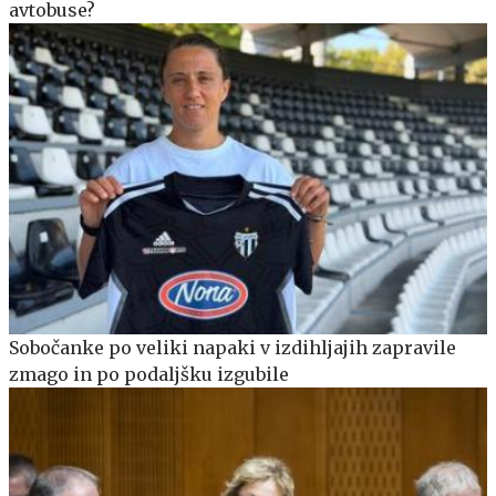
avtobuse?
Sobočanke po veliki napaki v izdihljajih zapravile
zmago in po podaljšku izgubile