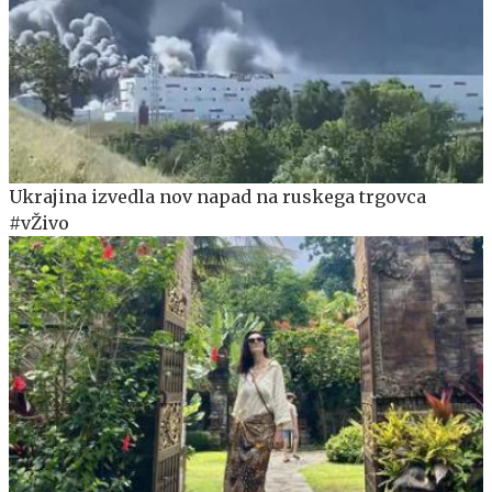
Ukrajina izvedla nov napad na ruskega trgovca
#vŽivo