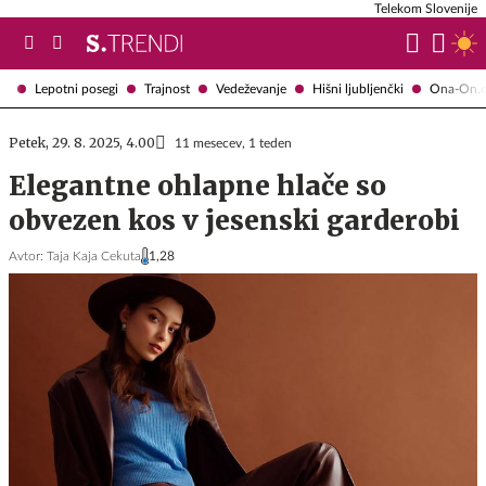
Telekom Slovenije
Lepotni posegi
Trajnost
Vedeževanje
Hišni ljubljenčki
Ona-On.
Petek, 29. 8. 2025, 4.00
11 mesecev, 1 teden
Elegantne ohlapne hlače so
obvezen kos v jesenski garderobi
Avtor:
Taja Kaja Cekuta
1,28