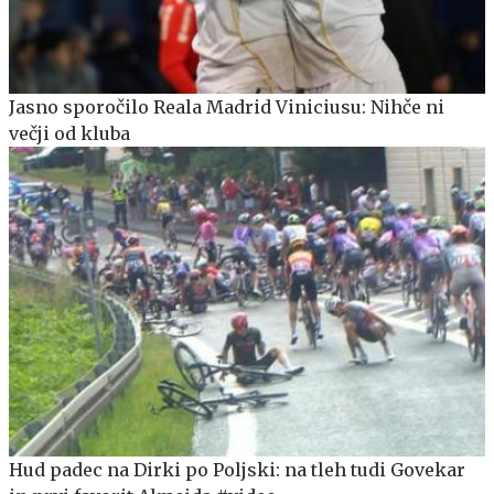
Jasno sporočilo Reala Madrid Viniciusu: Nihče ni
večji od kluba
Hud padec na Dirki po Poljski: na tleh tudi Govekar