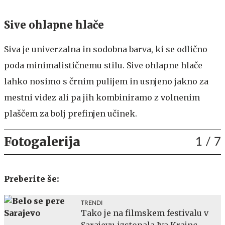
Sive ohlapne hlače
Siva je univerzalna in sodobna barva, ki se odlično
poda minimalističnemu stilu. Sive ohlapne hlače
lahko nosimo s črnim pulijem in usnjeno jakno za
mestni videz ali pa jih kombiniramo z volnenim
plaščem za bolj prefinjen učinek.
Fotogalerija
1
/ 7
Preberite še:
TRENDI
Tako je na filmskem festivalu v
Sarajevu izstopala Iva Krajnc