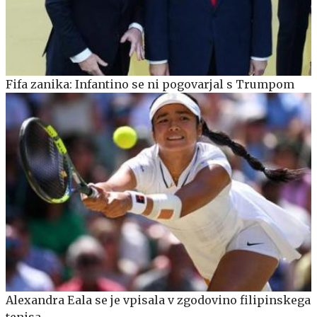
Fifa zanika: Infantino se ni pogovarjal s Trumpom
Alexandra Eala se je vpisala v zgodovino filipinskega