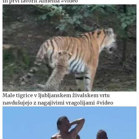
in prvi favorit Almeida #video
Male tigrice v ljubljanskem živalskem vrtu
navdušujejo z nagajivimi vragolijami #video