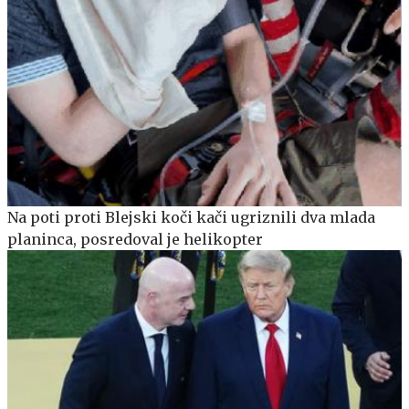
Na poti proti Blejski koči kači ugriznili dva mlada
planinca, posredoval je helikopter