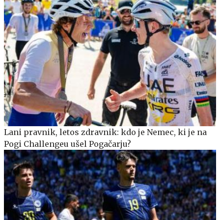
Lani pravnik, letos zdravnik: kdo je Nemec, ki je na
Pogi Challengeu ušel Pogačarju?