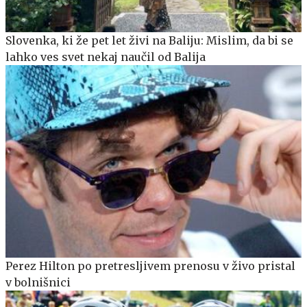
Slovenka, ki že pet let živi na Baliju: Mislim, da bi se
lahko ves svet nekaj naučil od Balija
Perez Hilton po pretresljivem prenosu v živo pristal
v bolnišnici