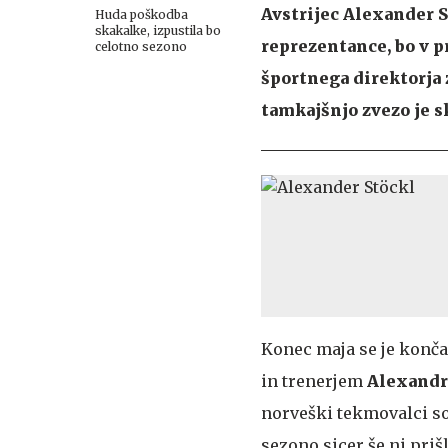
Avstrijec Alexander St
Huda poškodba
skakalke, izpustila bo
reprezentance, bo v p
celotno sezono
športnega direktorja
tamkajšnjo zvezo je s
Konec maja se je konč
in trenerjem
Alexand
norveški tekmovalci so
sezono sicer še ni priš