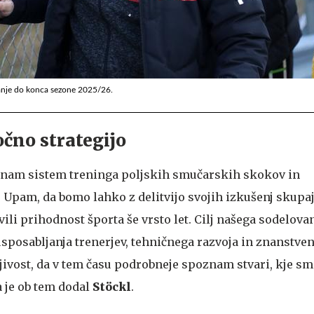
ovanje do konca sezone 2025/26.
očno strategijo
nam sistem treninga poljskih smučarskih skokov in
 Upam, da bomo lahko z delitvijo svojih izkušenj skupaj
li prihodnost športa še vrsto let. Cilj našega sodelovanj
sposabljanja trenerjev, tehničnega razvoja in znanstven
jivost, da v tem času podrobneje spoznam stvari, kje sm
 je ob tem dodal
Stöckl
.