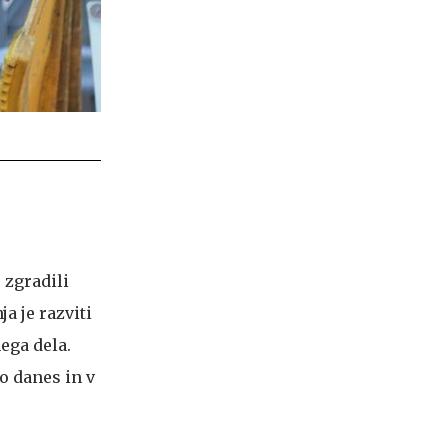
 zgradili
a je razviti
ega dela.
o danes in v