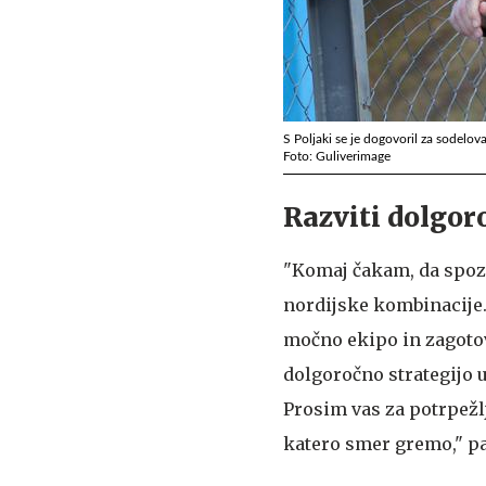
S Poljaki se je dogovoril za sodel
Foto: Guliverimage
Razviti dolgor
"Komaj čakam, da spoz
nordijske kombinacije.
močno ekipo in zagotovi
dolgoročno strategijo u
Prosim vas za potrpežl
katero smer gremo," pa