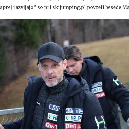
aprej razvijajo," so pri skijumping.pl povzeli besede Ma