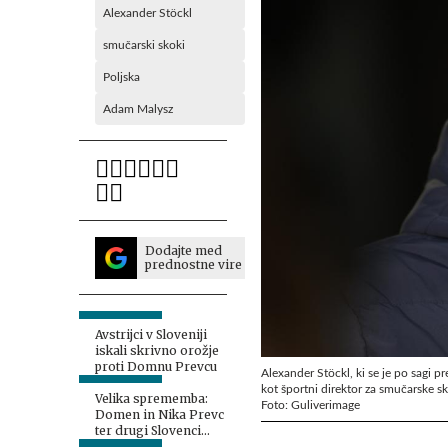
Alexander Stöckl
smučarski skoki
Poljska
Adam Malysz
Dodajte med
prednostne vire
Avstrijci v Sloveniji
iskali skrivno orožje
proti Domnu Prevcu
Alexander Stöckl, ki se je po sagi p
kot športni direktor za smučarske s
Velika sprememba:
Foto: Guliverimage
Domen in Nika Prevc
ter drugi Slovenci
dobili proste roke