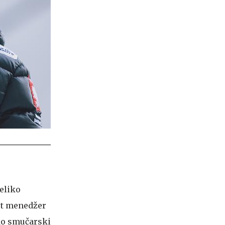
veliko
kot menedžer
hko smučarski