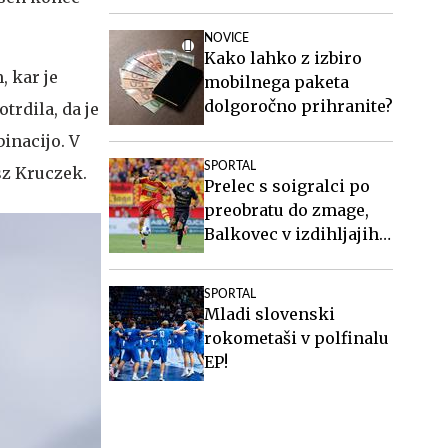
pri Twenteju
NOVICE
Kako lahko z izbiro
, kar je
mobilnega paketa
dolgoročno prihranite?
trdila, da je
inacijo. V
SPORTAL
sz Kruczek.
Prelec s soigralci po
preobratu do zmage,
Balkovec v izdihljajih
do remija
SPORTAL
Mladi slovenski
rokometaši v polfinalu
EP!