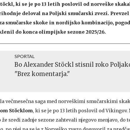
öckl, ki se je po 13 letih poslovil od norveške skak
rihodnje deloval na Poljski smučarski zvezi. Prevzel
 za smučarske skoke in nordijsko kombinacijo, pogod
klenil do konca olimpijske sezone 2025/26.
SPORTAL
Bo Alexander Stöckl stisnil roko Polja
"Brez komentarja."
ala večmesečna saga med norveškimi smučarskimi skak
rom Stöcklom
, ki se je po 13 letih poslovil od Vikingov.
 že sredi zadnje sezone zahtevali njegovo menjavo, do 
lo, po njej pa se je z Norveško zvezo dogovoril za predč