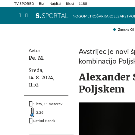
Info in obvestila
Tehnik
TV SPORED
Bizi
Najdi.si
Itis.si
1188
NOGOMET
KOŠARKA
KOLESARSTVO
Zimske OI
Avtor:
Avstrijec je novi 
Pe. M.
kombinacijo Polj
Sreda,
Alexander 
14. 8. 2024,
11.52
Poljskem
1 leto, 11 mesecev
2,26
Natisni članek