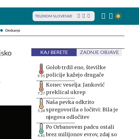
TELEKOM SLOVENIJE
Deskanje
jsko
KAJ BERETE
ZADNJE OBJAVE
Golob trdil eno, številke
policije kažejo drugače
a
9,95
Konec veselja: Janković
preklical ukrep
7,27
Naša pevka odkrito
spregovorila o ločitvi: Bila je
5,28
njegova odločitev
Po Orbanovem padcu ostali
brez milijonov evrov, zdaj so
4,81