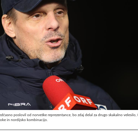
redčasno poslovil od norveške reprezentance, bo zdaj delal za drugo skakalno velesilo, 
koke in nordijsko kombinacijo.