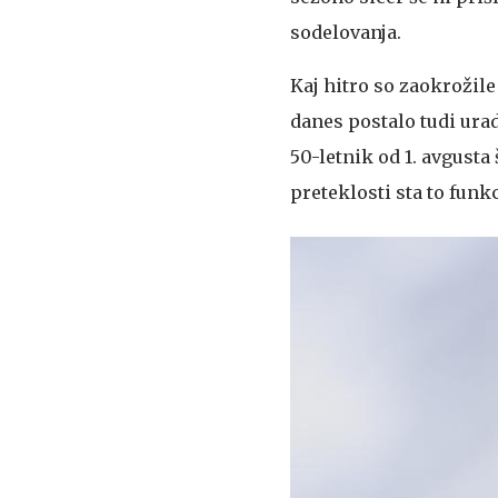
sodelovanja.
Kaj hitro so zaokrožile
danes postalo tudi urad
50-letnik od 1. avgust
preteklosti sta to fun