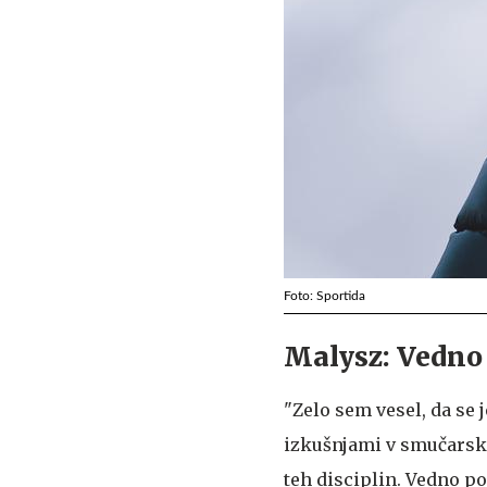
Foto: Sportida
Malysz: Vedno 
"Zelo sem vesel, da se j
izkušnjami v smučarski
teh disciplin. Vedno p