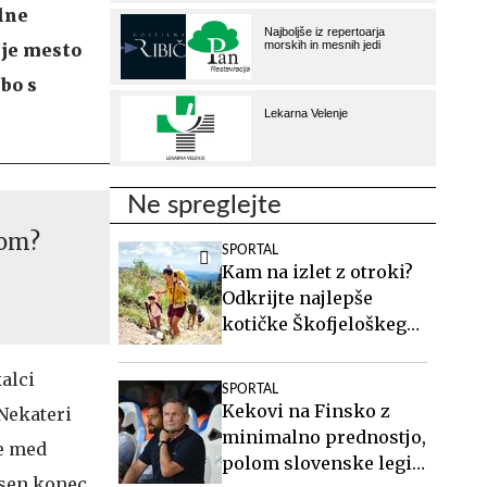
alne
 je mesto
bo s
Ne spreglejte
kom?
SPORTAL
Kam na izlet z otroki?
Odkrijte najlepše
kotičke Škofjeloškega
hribovja.
alci
SPORTAL
Kekovi na Finsko z
 Nekateri
minimalno prednostjo,
te med
polom slovenske legije
asen konec