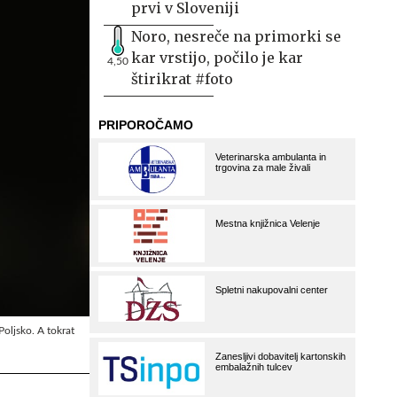
prvi v Sloveniji
Noro, nesreče na primorki se
kar vrstijo, počilo je kar
4,50
štirikrat #foto
Poljsko. A tokrat