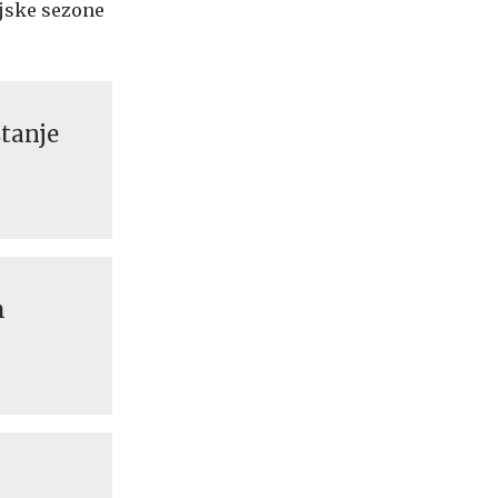
ijske sezone
stanje
h