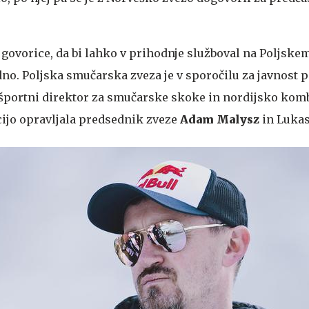
 govorice, da bi lahko v prihodnje služboval na Poljskem
no. Poljska smučarska zveza je v sporočilu za javnost po
a športni direktor za smučarske skoke in nordijsko komb
kcijo opravljala predsednik zveze
Adam Malysz
in Luka