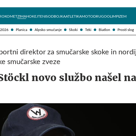
Želite prejemati e-novice?
Uživajmo pametno
ROKOMET
ZIMA
HOKEJ
TENIS
ODBOJKA
ATLETIKA
MOTO
DRUGO
OLIMPIZEM
 2026
Planica
Alpsko smučanje
Skoki
Teki
Biatlon
Prosti slog
športni direktor za smučarske skoke in nordi
ske smučarske zveze
Stöckl novo službo našel n