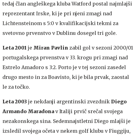
tedaj član angleškega kluba Watford postal najmlajši
reprezentant Irske, ki je pri njeni zmagi nad
Lichtensteinom s 5:0 v kvalifikacijski tekmi za
svetovno prvenstvo v Dublinu dosegel tri gole.
Leta 2001
je
Miran Pavlin
zabil gol v sezoni 2000/01
portugalskega prvenstva v 33. krogu pri zmagi nad
Estrelo Amadoro s 3:2. Porto je v tej sezoni zasedel
drugo mesto in za Boavisto, ki je bila prvak, zaostal
le za točko.
Leta 2003
je nekdanji argentinski zvezdnik
Diego
Armando Maradona
v Italiji prvič srečal svojega
nezakonskega sina. Sedemnajstletni Diego mlajši je
izsledil svojega očeta v nekem golf klubu v Fiuggiju,