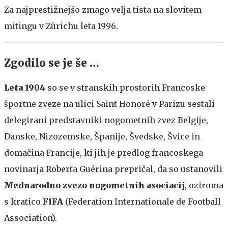
Za najprestižnejšo zmago velja tista na slovitem
mitingu v Zürichu leta 1996.
Zgodilo se je še …
Leta 1904
so se v stranskih prostorih Francoske
športne zveze na ulici Saint Honoré v Parizu sestali
delegirani predstavniki nogometnih zvez Belgije,
Danske, Nizozemske, Španije, Švedske, Švice in
domačina Francije, ki jih je predlog francoskega
novinarja Roberta Guérina prepričal, da so ustanovili
Mednarodno zvezo nogometnih asociacij
, oziroma
s kratico
FIFA
(Federation Internationale de Football
Association).