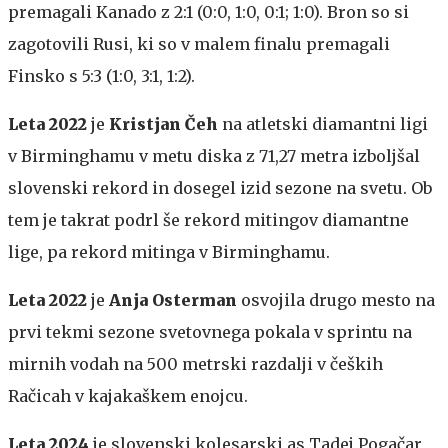
premagali Kanado z 2:1 (0:0, 1:0, 0:1; 1:0). Bron so si
zagotovili Rusi, ki so v malem finalu premagali
Finsko s 5:3 (1:0, 3:1, 1:2).
Leta 2022
je
Kristjan Čeh
na atletski diamantni ligi
v Birminghamu v metu diska z 71,27 metra izboljšal
slovenski rekord in dosegel izid sezone na svetu. Ob
tem je takrat podrl še rekord mitingov diamantne
lige, pa rekord mitinga v Birminghamu.
Leta 2022
je
Anja Osterman
osvojila drugo mesto na
prvi tekmi sezone svetovnega pokala v sprintu na
mirnih vodah na 500 metrski razdalji v čeških
Račicah v kajakaškem enojcu.
Leta 2024
je slovenski kolesarski as Tadej Pogačar