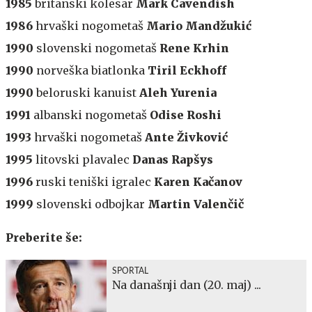
1985
britanski kolesar
Mark Cavendish
1986
hrvaški nogometaš
Mario Mandžukić
1990
slovenski nogometaš
Rene Krhin
1990
norveška biatlonka
Tiril Eckhoff
1990
beloruski kanuist
Aleh Yurenia
1991
albanski nogometaš
Odise Roshi
1993
hrvaški nogometaš
Ante Živković
1995
litovski plavalec
Danas Rapšys
1996
ruski teniški igralec
Karen Kačanov
1999
slovenski odbojkar
Martin Valenčič
Preberite še:
SPORTAL
Na današnji dan (20. maj) ...