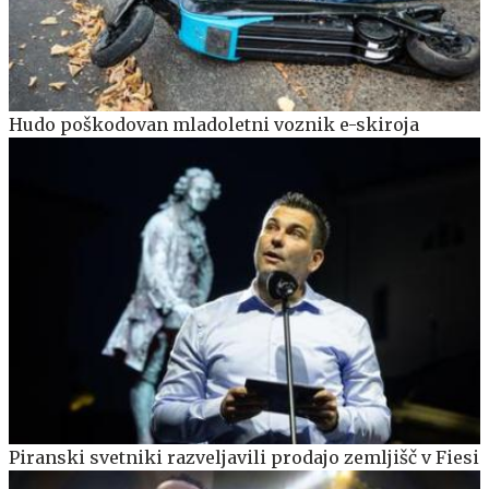
Hudo poškodovan mladoletni voznik e-skiroja
Piranski svetniki razveljavili prodajo zemljišč v Fiesi