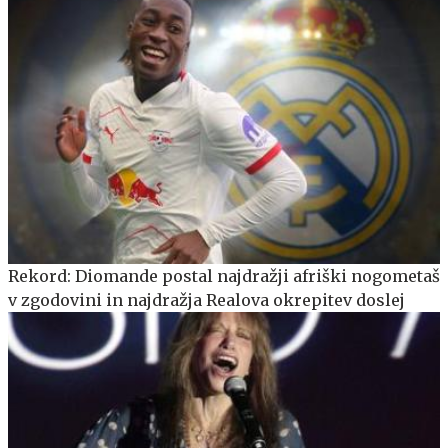
Rekord: Diomande postal najdražji afriški nogometaš
v zgodovini in najdražja Realova okrepitev doslej