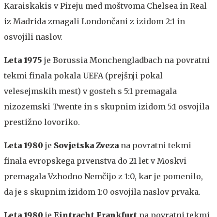
Karaiskakis v Pireju med moštvoma Chelsea in Real
iz Madrida zmagali Londončani z izidom 2:1 in
osvojili naslov.
Leta 1975
je Borussia Monchengladbach na povratni
tekmi finala pokala UEFA (prejšnji pokal
velesejmskih mest) v gosteh s 5:1 premagala
nizozemski Twente in s skupnim izidom 5:1 osvojila
prestižno lovoriko.
Leta 1980
je
Sovjetska Zveza
na povratni tekmi
finala evropskega prvenstva do 21 let v Moskvi
premagala Vzhodno Nemčijo z 1:0, kar je pomenilo,
da je s skupnim izidom 1:0 osvojila naslov prvaka.
Leta 1980
je
Eintracht Frankfurt
na povratni tekmi