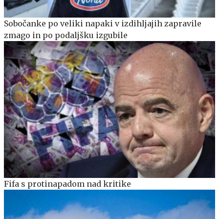
Sobočanke po veliki napaki v izdihljajih zapravile
zmago in po podaljšku izgubile
Fifa s protinapadom nad kritike