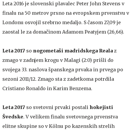
Leta 2016 je slovenski plavalec Peter John Stevens v
finalu na 50 metrov prsno na evropskem prvenstvu v
Londonu osvojil srebrno medaljo. S časom 27,09 je
zaostal le za domačinom Adamom Peatyjem (26,66).
Leta 2017
so
nogometaši madridskega Reala
z
zmago v zadnjem krogu v Malagi (2:0) prišli do
svojega 33. naslova španskega prvaka in prvega po
sezoni 2011/12. Zmago sta z zadetkoma potrdila
Cristiano Ronaldo in Karim Benzema.
Leta 2017
so svetovni prvaki postali
hokejisti
Švedske
. V velikem finalu svetovnega prvenstva
elitne skupine so v Kölnu po kazenskih strelih