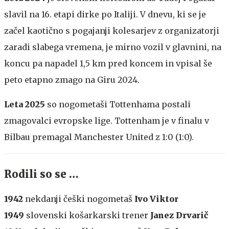
slavil na 16. etapi dirke po Italiji. V dnevu, ki se je
začel kaotično s pogajanji kolesarjev z organizatorji
zaradi slabega vremena, je mirno vozil v glavnini, na
koncu pa napadel 1,5 km pred koncem in vpisal še
peto etapno zmago na Giru 2024.
Leta 2025
so nogometaši Tottenhama postali
zmagovalci evropske lige. Tottenham je v finalu v
Bilbau premagal Manchester United z 1:0 (1:0).
Rodili so se …
1942
nekdanji češki nogometaš
Ivo Viktor
1949
slovenski košarkarski trener
Janez Drvarič