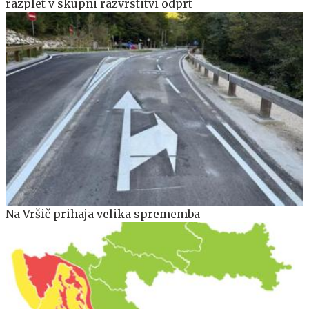
razplet v skupni razvrstitvi odprt
Na Vršič prihaja velika sprememba