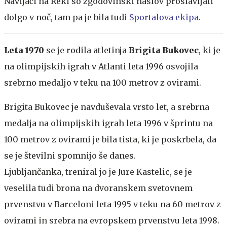
Navijači na Reki so zgodovinski naslov proslavljali
dolgo v noč, tam pa je bila tudi
Sportalova ekipa
.
Leta 1970
se je rodila atletinja
Brigita Bukovec
, ki je
na olimpijskih igrah v Atlanti leta 1996 osvojila
srebrno medaljo v teku na 100 metrov z ovirami.
Brigita Bukovec je navduševala vrsto let, a srebrna
medalja na olimpijskih igrah leta 1996 v šprintu na
100 metrov z ovirami je bila tista, ki je poskrbela, da
se je številni spomnijo še danes.
Ljubljančanka, treniral jo je Jure Kastelic, se je
veselila tudi brona na dvoranskem svetovnem
prvenstvu v Barceloni leta 1995 v teku na 60 metrov z
ovirami in srebra na evropskem prvenstvu leta 1998.