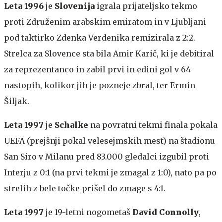
Leta 1996
je
Slovenija
igrala prijateljsko tekmo
proti Združenim arabskim emiratom in v Ljubljani
pod taktirko Zdenka Verdenika remizirala z 2:2.
Strelca za Slovence sta bila Amir Karič, ki je debitiral
za reprezentanco in zabil prvi in edini gol v 64
nastopih, kolikor jih je pozneje zbral, ter Ermin
Šiljak.
Leta 1997
je
Schalke
na povratni tekmi finala pokala
UEFA (prejšnji pokal velesejmskih mest) na štadionu
San Siro v Milanu pred 83.000 gledalci izgubil proti
Interju z 0:1 (na prvi tekmi je zmagal z 1:0), nato pa po
strelih z bele točke prišel do zmage s 4:1.
Leta 1997
je 19-letni nogometaš
David Connolly
,