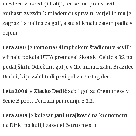
mestecu v osrednji Italiji, ter se mu predstavil.
Muhasti zvezdnik mladeniču sprva ni verjel in mu je
zagrozil s palico za golf, a sta si kmalu zatem padla v
objem.
Leta 2003
je
Porto
na Olimpijskem štadionu v Sevilli
v finalu pokala UEFA premagal škotski Celtic s 3:2 po
podaljških. Odločilni gol je v 115. minuti zabil Brazilec
Derlei, ki je zabil tudi prvi gol za Portugalce.
Leta 2006
je
Zlatko Dedič
zabil gol za Cremonese v
Serie B proti Ternani pri remiju z 2:2.
Leta 2009
je kolesar
Jani Brajkovič
na kronometru
na Dirki po Italiji zasedel četrto mesto.