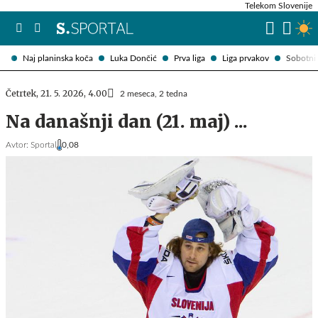
Telekom Slovenije
Naj planinska koča
Luka Dončić
Prva liga
Liga prvakov
Sobotni 
Četrtek, 21. 5. 2026, 4.00
2 meseca, 2 tedna
Na današnji dan (21. maj) ...
Avtor:
Sportal
0,08