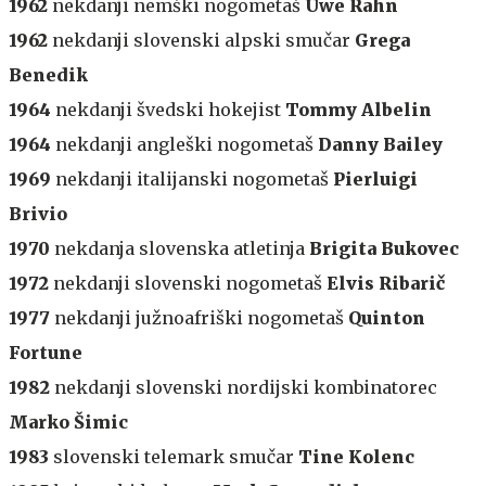
1962
nekdanji nemški nogometaš
Uwe Rahn
1962
nekdanji slovenski alpski smučar
Grega
Benedik
1964
nekdanji švedski hokejist
Tommy Albelin
1964
nekdanji angleški nogometaš
Danny Bailey
1969
nekdanji italijanski nogometaš
Pierluigi
Brivio
1970
nekdanja slovenska atletinja
Brigita Bukovec
1972
nekdanji slovenski nogometaš
Elvis Ribarič
1977
nekdanji južnoafriški nogometaš
Quinton
Fortune
1982
nekdanji slovenski nordijski kombinatorec
Marko Šimic
1983
slovenski telemark smučar
Tine Kolenc