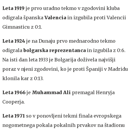
Leta 1919
je prvo uradno tekmo v zgodovini kluba
odigrala španska
Valencia
in izgubila proti Valencii
Gimnasticu z 0:1.
Leta 1924
je na Dunaju prvo mednarodno tekmo
odigrala
bolgarska reprezentanca
in izgubila z 0:6.
Na isti dan leta 1933 je Bolgarija doživela najvišji
poraz v njeni zgodovini, ko je proti Španiji v Madridu
klonila kar z 0:13.
Leta 1966
je
Muhammad Ali
premagal Henryja
Cooperja.
Leta 1971
so v ponovljeni tekmi finala evropskega
nogometnega pokala pokalnih prvakov na štadionu