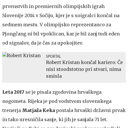
prvenstvih in premiernih olimpijskih igrah
Slovenije 2014 v Sočiju, kjer je s soigralci končal na
sedmem mestu. V olimpijsko reprezentanco za
Pjongčang ni bil vpoklican, kar je bil zanj tudi eden
od signalov, da je čas za upokojitev.
SPORTAL
Robert Kristan končal kariero: Če
nisi stoodstotno pri stvari, nima
smisla
Leta 2017
se je pisala zgodovina hrvaškega
nogometa. Rijeka je pod vodstvom slovenskega
trenerja
Matjaža Keka
postala hrvaški državni prvak
in tako uresničila sanje, ki jih je sanjala 71 let.