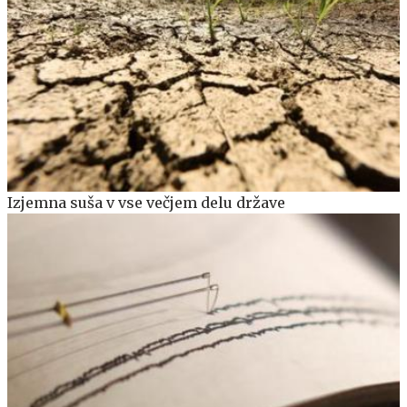
Izjemna suša v vse večjem delu države