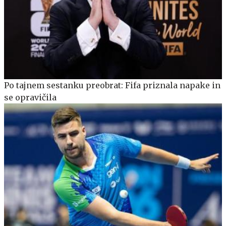
Po tajnem sestanku preobrat: Fifa priznala napake in
se opravičila