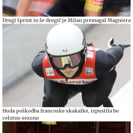
Drugi šprint in še drugič je Milan premagal Magniera
Huda poškodba francoske skakalke, izpustila bo
celotno sezono