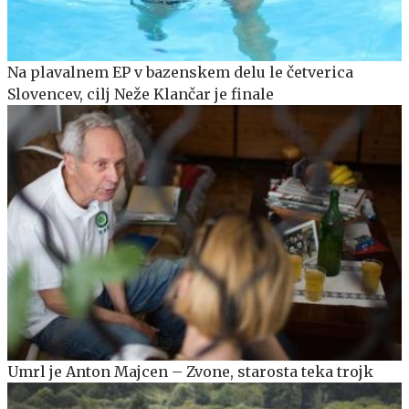
Na plavalnem EP v bazenskem delu le četverica
Slovencev, cilj Neže Klančar je finale
Umrl je Anton Majcen – Zvone, starosta teka trojk