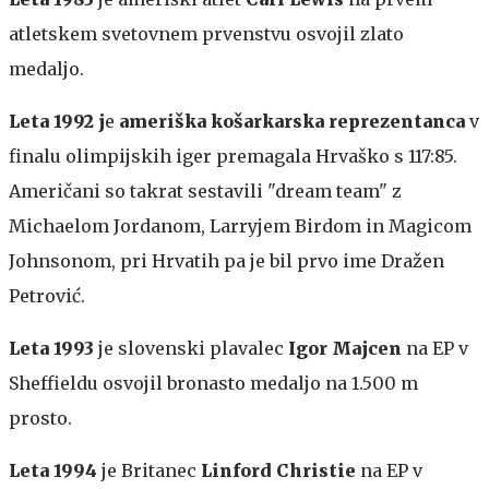
atletskem svetovnem prvenstvu osvojil zlato
medaljo.
Leta 1992 j
e
ameriška košarkarska reprezentanca
v
finalu olimpijskih iger premagala Hrvaško s 117:85.
Američani so takrat sestavili "dream team" z
Michaelom Jordanom, Larryjem Birdom in Magicom
Johnsonom, pri Hrvatih pa je bil prvo ime Dražen
Petrović.
Leta 1993
je slovenski plavalec
Igor Majcen
na EP v
Sheffieldu osvojil bronasto medaljo na 1.500 m
prosto.
Leta 1994
je Britanec
Linford Christie
na EP v