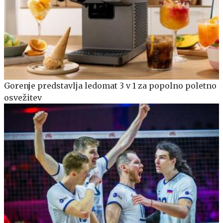
Gorenje predstavlja ledomat 3 v 1 za popolno poletno
osvežitev