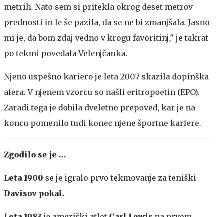
metrih. Nato sem si pritekla okrog deset metrov
prednosti in le še pazila, da se ne bi zmanjšala. Jasno
mi je, da bom zdaj vedno v krogu favoritinj," je takrat
po tekmi povedala Velenjčanka.
Njeno uspešno kariero je leta 2007 skazila dopinška
afera. V njenem vzorcu so našli eritropoetin (EPO).
Zaradi tega je dobila dveletno prepoved, kar je na
koncu pomenilo tudi konec njene športne kariere.
Zgodilo se je …
Leta 1900
se je igralo prvo tekmovanje za teniški
Davisov pokal.
Leta 1983
je ameriški atlet
Carl Lewis
na prvem