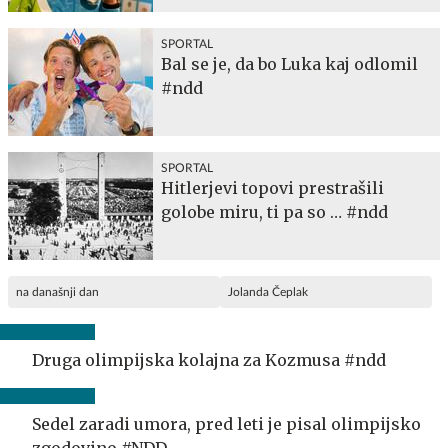
SPORTAL
Bal se je, da bo Luka kaj odlomil
#ndd
SPORTAL
Hitlerjevi topovi prestrašili
golobe miru, ti pa so … #ndd
na današnji dan
Jolanda Čeplak
Druga olimpijska kolajna za Kozmusa #ndd
Sedel zaradi umora, pred leti je pisal olimpijsko
zgodovino #NDD