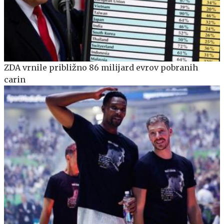
ZDA vrnile približno 86 milijard evrov pobranih
carin