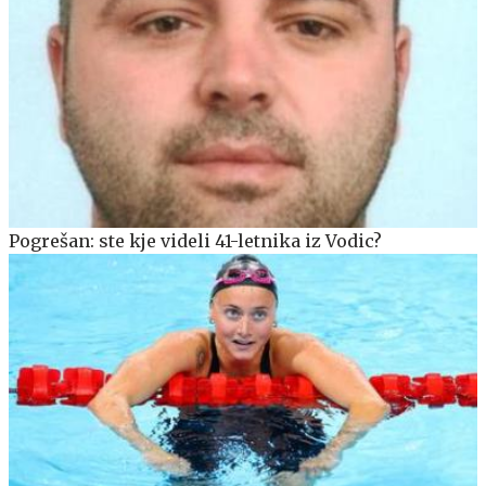
Pogrešan: ste kje videli 41-letnika iz Vodic?