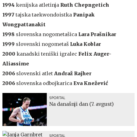
1994
kenijska atletinja
Ruth Chepngetich
1997
tajska taekwondoistka
Panipak
Wongpattanakit
1998
slovenska nogometašica
Lara Prašnikar
1999
slovenski nogometaš
Luka Koblar
2000
kanadski teniški igralec
Felix Auger-
Aliassime
2006
slovenski atlet
Andraž Rajher
2006
slovenska odbojkarica
Eva Knežević
SPORTAL
Na današnji dan (7. avgust)
SPORTAL