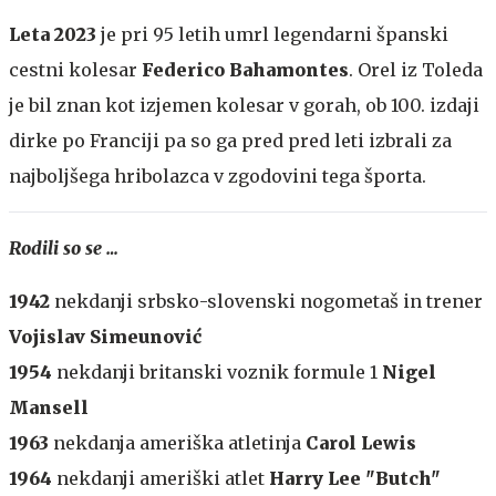
Leta 2023
je pri 95 letih umrl legendarni španski
cestni kolesar
Federico Bahamontes
. Orel iz Toleda
je bil znan kot izjemen kolesar v gorah, ob 100. izdaji
dirke po Franciji pa so ga pred pred leti izbrali za
najboljšega hribolazca v zgodovini tega športa.
Rodili so se …
1942
nekdanji srbsko-slovenski nogometaš in trener
Vojislav Simeunović
1954
nekdanji britanski voznik formule 1
Nigel
Mansell
1963
nekdanja ameriška atletinja
Carol Lewis
1964
nekdanji ameriški atlet
Harry Lee "Butch"