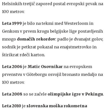
Helsinkih tretjič zapored postal evropski prvak na
100 metrov.
Leta 1999
je bilo na tekmi med Westerloom in
Genkom v prvem krogu belgijske lige postavljenih
mnogo
domačih rekordov
: padlo je dvanajst golov,
sodnik je petkrat pokazal na enajstmetrovko in
štirikrat rdeči karton.
Leta 2006
je
Matic Osovnikar
na evropskem
prvenstvu v Göteborgu osvojil bronasto medaljo na
100 metrov.
Leta 2008
so se začele
olimpijske igre v Pekingu
.
Leta 2010
je
slovenska moška rokometna