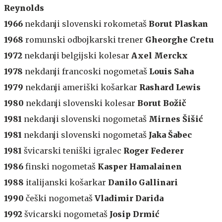
Reynolds
1966
nekdanji slovenski rokometaš
Borut Plaskan
1968
romunski odbojkarski trener
Gheorghe
Cretu
1972
nekdanji belgijski kolesar
Axel Merckx
1978
nekdanji francoski nogometaš
Louis Saha
1979
nekdanji ameriški košarkar
Rashard Lewis
1980
nekdanji slovenski kolesar
Borut Božič
1981
nekdanji slovenski nogometaš
Mirnes Šišić
1981
nekdanji slovenski nogometaš
Jaka Šabec
1981
švicarski teniški igralec
Roger Federer
1986
finski nogometaš
Kasper Hamalainen
1988
italijanski košarkar
Danilo Gallinari
1990
češki nogometaš
Vladimir Darida
1992
švicarski nogometaš
Josip Drmić