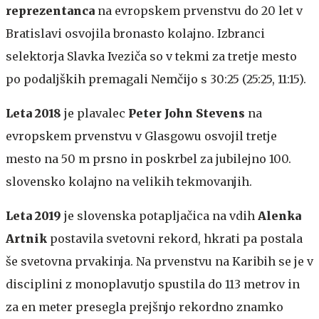
reprezentanca
na evropskem prvenstvu do 20 let v
Bratislavi osvojila bronasto kolajno. Izbranci
selektorja Slavka Iveziča so v tekmi za tretje mesto
po podaljških premagali Nemčijo s 30:25 (25:25, 11:15).
Leta 2018
je plavalec
Peter John Stevens
na
evropskem prvenstvu v Glasgowu osvojil tretje
mesto na 50 m prsno in poskrbel za jubilejno 100.
slovensko kolajno na velikih tekmovanjih.
Leta 2019
je slovenska potapljačica na vdih
Alenka
Artnik
postavila svetovni rekord, hkrati pa postala
še svetovna prvakinja. Na prvenstvu na Karibih se je v
disciplini z monoplavutjo spustila do 113 metrov in
za en meter presegla prejšnjo rekordno znamko