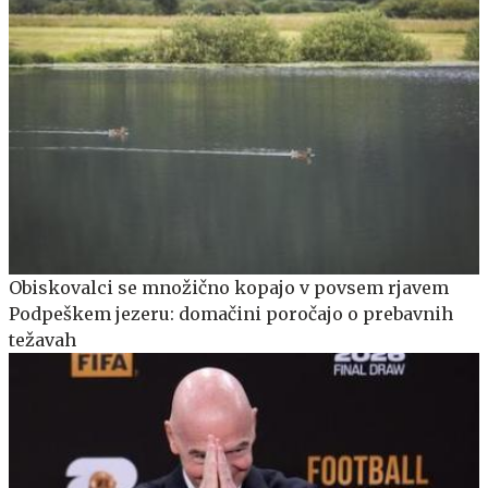
Obiskovalci se množično kopajo v povsem rjavem
Podpeškem jezeru: domačini poročajo o prebavnih
težavah