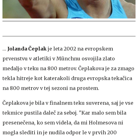
…
Jolanda Čeplak
je leta 2002 na evropskem
prvenstvu v atletiki v Münchnu osvojila zlato
medaljo v teku na 800 metrov. Čeplakova je za zmago
tekla hitreje kot katerakoli druga evropska tekačica
na 800 metrov v tej sezoni na prostem.
Čeplakova je bila v finalnem teku suverena, saj je vse
tekmice pustila daleč za seboj. "Kar malo sem bila
presenečena, ko sem videla, da mi Holmesova ni
mogla slediti in je nudila odpor le v prvih 200