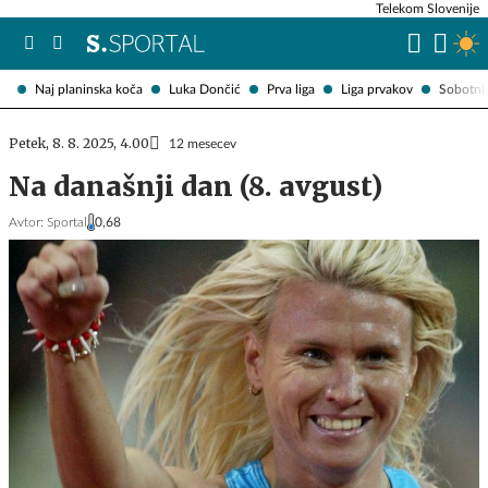
Telekom Slovenije
Naj planinska koča
Luka Dončić
Prva liga
Liga prvakov
Sobotni 
Petek, 8. 8. 2025, 4.00
12 mesecev
Na današnji dan (8. avgust)
Avtor:
Sportal
0,68