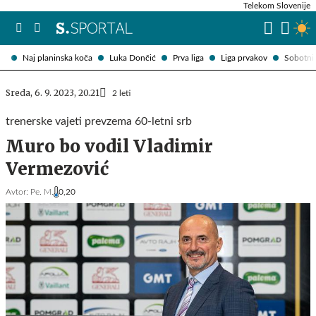
Telekom Slovenije
Naj planinska koča
Luka Dončić
Prva liga
Liga prvakov
Sobotni 
Sreda, 6. 9. 2023, 20.21
2 leti
trenerske vajeti prevzema 60-letni srb
Muro bo vodil Vladimir
Vermezović
Avtor:
Pe. M.
0,20