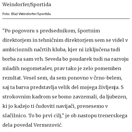
Foto: Blaž Weindorfer/Sportida
"Po pogovoru s predsednikom, športnim
direktorjem in tehničnim direktorjem sem se videl v
ambicioznih načrtih kluba, kjer ni izključena tudi
borba za sam vrh. Seveda bo poudarek tudi na razvoju
mladih nogometašev, prav tako je zelo pomemben
rezultat. Vesel sem, da sem ponovno v črno-belem,
saj ta barva predstavlja velik del mojega življenja. S
strokovnim kadrom se bomo zavzemali, da ljubezen,
ki jo kažejo ti čudoviti navijači, prenesemo v
slačilnico. To bo prvi cilj," je ob nastopu trenerskega
dela povedal Vermezović.