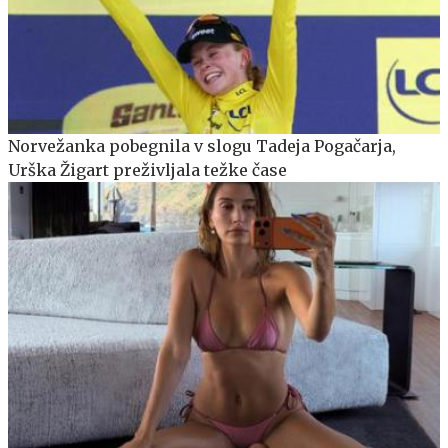
Norvežanka pobegnila v slogu Tadeja Pogačarja,
Urška Žigart preživljala težke čase