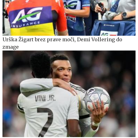
Urška Žigart brez prave moči, Demi Vollering do
zmage