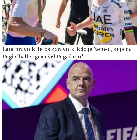
Lani pravnik, letos zdravnik: kdo je Nemec, ki je na
Pogi Challengeu ušel Pogačarju?