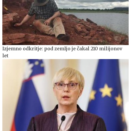
Izjemno odkritje: pod zemljo je čakal 210 milijonov
let