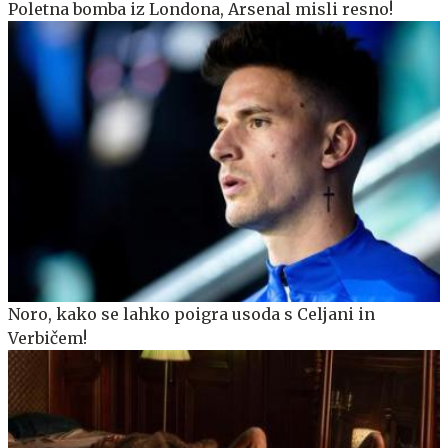
Poletna bomba iz Londona, Arsenal misli resno!
Noro, kako se lahko poigra usoda s Celjani in
Verbičem!