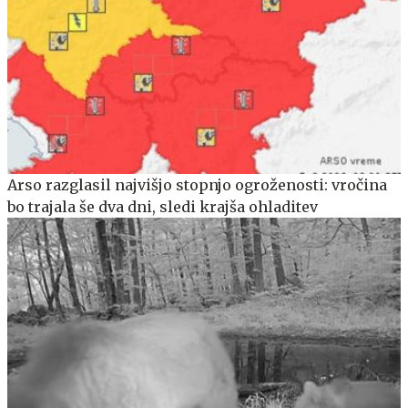
Arso razglasil najvišjo stopnjo ogroženosti: vročina
bo trajala še dva dni, sledi krajša ohladitev