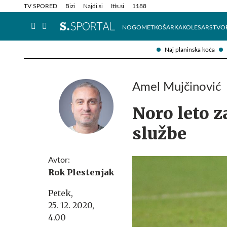
Info in obvestila
Tehnik
TV SPORED
Bizi
Najdi.si
Itis.si
1188
NOGOMET
KOŠARKA
KOLESARSTVO
Naj planinska koča
Amel Mujčinović
Noro leto za
službe
Avtor:
Rok Plestenjak
Petek,
25. 12. 2020,
4.00