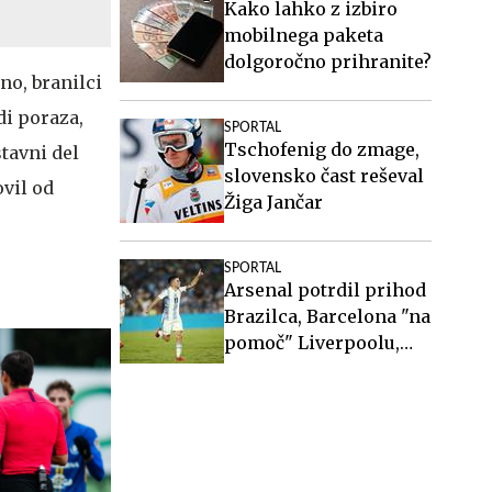
Kako lahko z izbiro
mobilnega paketa
dolgoročno prihranite?
no, branilci
di poraza,
SPORTAL
Tschofenig do zmage,
tavni del
slovensko čast reševal
ovil od
Žiga Jančar
SPORTAL
Arsenal potrdil prihod
Brazilca, Barcelona "na
pomoč" Liverpoolu,
padel argentinski
rekord