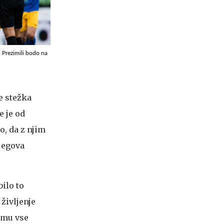
. Prezimili bodo na
e stežka
e je od
o, da z njim
njegova
bilo to
življenje
m mu vse