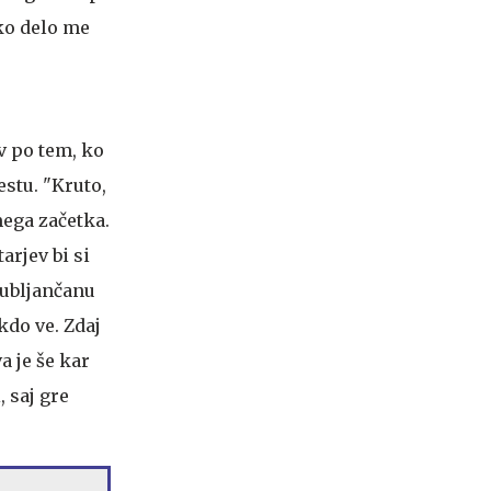
ko delo me
ev po tem, ko
estu. "Kruto,
mega začetka.
arjev bi si
jubljančanu
kdo ve. Zdaj
a je še kar
 saj gre