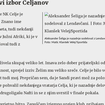
vi izbor Celjanov
v NK Celje je
. Znano ime
ta, tudi nekdanji
Južni Afriki, ki je v
Aleksander Šeliga je nazadnje sodeloval z Lendav
Foto: Matic Klanšek Velej/Sportida
loval tudi z
ivela skupaj veliko let. Imava zelo dober prijateljski o
žnost, sprejel izziv. Želim mu veliko sreče. Celje je bilo 
t tudi moj. Prepričan sem, da je Sandi pravi mož za polo
 je pohvalil nekdanjega vratarja Celja, ki je nazadnje delo
 drugoligašu Nafti in se z njim uvrstil v finale pokala.
verjetno hitro. Zapuščam izjemno urejen klub, prihajam 