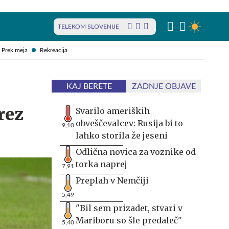
TELEKOM SLOVENIJE
Prek meja
Rekreacija
KAJ BERETE
ZADNJE OBJAVE
rez
Svarilo ameriških
obveščevalcev: Rusija bi to
9,10
lahko storila že jeseni
Odlična novica za voznike od
torka naprej
7,91
Preplah v Nemčiji
5,49
"Bil sem prizadet, stvari v
Mariboru so šle predaleč"
5,40