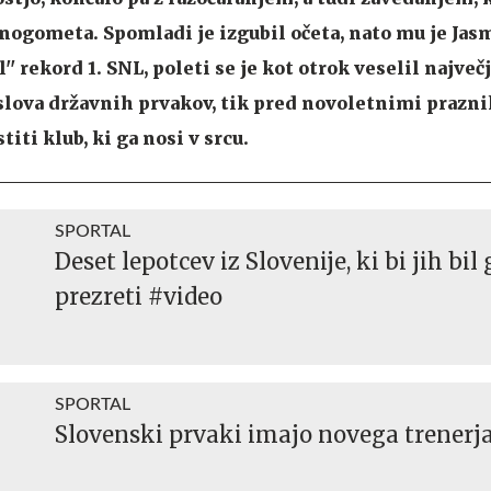
 nogometa. Spomladi je izgubil očeta, nato mu je Jas
' rekord 1. SNL, poleti se je kot otrok veselil največ
lova državnih prvakov, tik pred novoletnimi praznik
iti klub, ki ga nosi v srcu.
SPORTAL
Deset lepotcev iz Slovenije, ki bi jih bil
prezreti #video
SPORTAL
Slovenski prvaki imajo novega trenerj