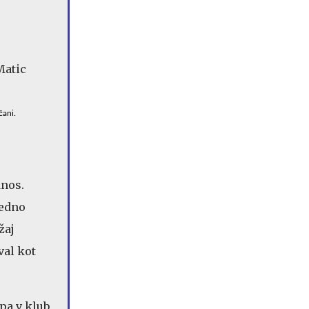
čani.
dnos.
vedno
žaj
val kot
pa v klub