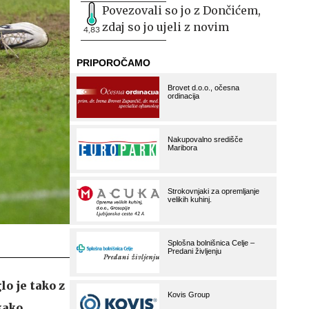
Povezovali so jo z Dončićem,
zdaj so jo ujeli z novim
4,83
o je tako z
kako