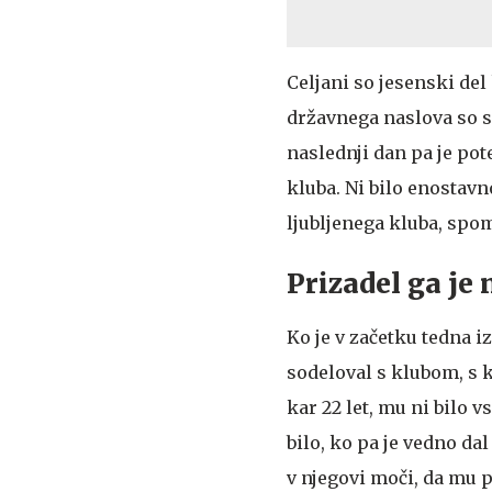
Celjani so jesenski del
državnega naslova so sp
naslednji dan pa je pot
kluba. Ni bilo enostavn
ljubljenega kluba, spo
Prizadel ga je 
Ko je v začetku tedna iz
sodeloval s klubom, s 
kar 22 let, mu ni bilo 
bilo, ko pa je vedno dal
v njegovi moči, da mu p