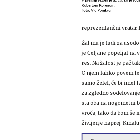
V prejšnji sezoni je užival, ko je s
Robertom Korenom.
Foto: Vid Ponikvar
reprezentančni vratar 
Žal mu je tudi za usod
je Celjane popeljal na 
res. Na žalost je pač t
O njem lahko povem le n
samo želel, če bi imel 
za zgledno sodelovanje
sta oba na nogometni bo
vroča, tako da bom še m
življenje naprej. Kmalu 