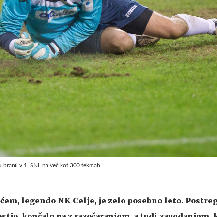
u branil v 1. SNL na več kot 300 tekmah.
m, legendo NK Celje, je zelo posebno leto. Postregl
ostjo, končalo pa z razočaranjem, a tudi zavedanjem, 