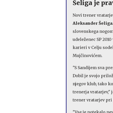
Šeliga je pra
Novi trener vratarje
Aleksander Šeliga
slovenskega nogome
udeleženec SP 2010 v 
karieri v Celju sode
Mujčinovićem.
"S Sandijem sva prež
Dobil je svojo prilo
njegov klub, tako ko
trenerja vratarjev,"
trener vratarjev pri
"Vse je potekalo ne