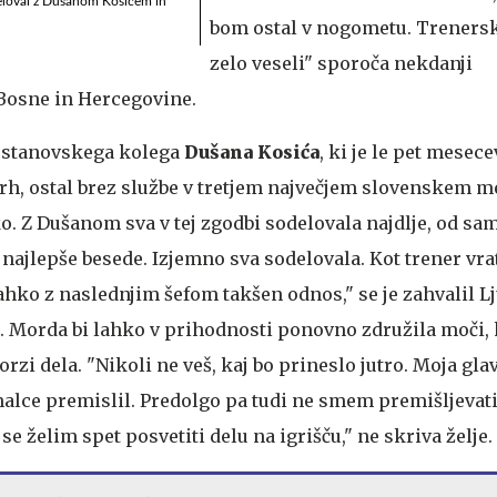
odeloval z Dušanom Kosićem in
bom ostal v nogometu. Treners
zelo veseli" sporoča nekdanji
Bosne in Hercegovine.
o stanovskega kolega
Dušana Kosića
, ki je le pet mesec
vrh, ostal brez službe v tretjem največjem slovenskem m
ako. Z Dušanom sva v tej zgodbi sodelovala najdlje, od sa
ajlepše besede. Izjemno sva sodelovala. Kot trener vrat
lahko z naslednjim šefom takšen odnos," se je zahvalil L
. Morda bi lahko v prihodnosti ponovno združila moči, 
rzi dela. "Nikoli ne veš, kaj bo prineslo jutro. Moja glav
alce premislil. Predolgo pa tudi ne smem premišljevati,
se želim spet posvetiti delu na igrišču," ne skriva želje.