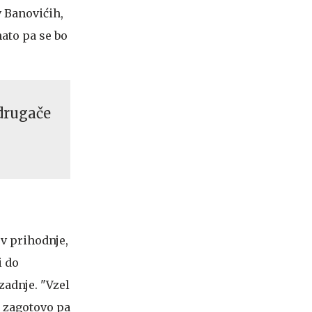
v Banovićih,
ato pa se bo
 drugače
 v prihodnje,
i do
zadnje. "Vzel
, zagotovo pa