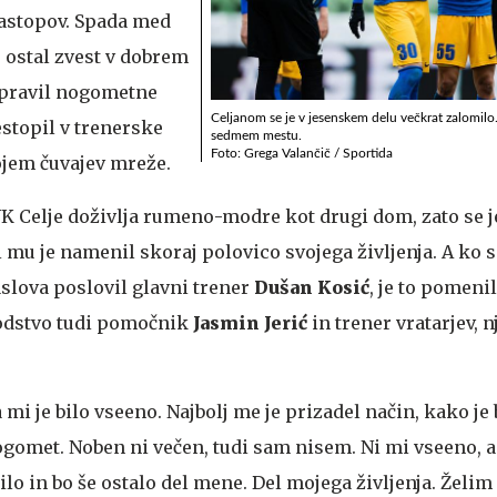
nastopov. Spada med
 ostal zvest v dobrem
spravil nogometne
Celjanom se je v jesenskem delu večkrat zalomilo
restopil v trenerske
sedmem mestu.
Foto: Grega Valančič / Sportida
ojem čuvajev mreže.
NK Celje doživlja rumeno-modre kot drugi dom, zato se j
i mu je namenil skoraj polovico svojega življenja. A ko s
slova poslovil glavni trener
Dušan Kosić
, je to pomenil
odstvo tudi pomočnik
Jasmin Jerić
in trener vratarjev, 
da mi je bilo vseeno. Najbolj me je prizadel način, kako je 
nogomet. Noben ni večen, tudi sam nisem. Ni mi vseeno, a 
bilo in bo še ostalo del mene. Del mojega življenja. Želi