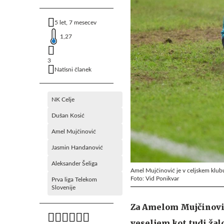
5 let, 7 mesecev
1,27
3
Natisni članek
NK Celje
Dušan Kosić
Amel Mujčinović
Jasmin Handanović
Aleksander Šeliga
Amel Mujčinović je v celjskem klub
Foto: Vid Ponikvar
Prva liga Telekom
Slovenije
Za Amelom Mujčinoviće
veseljem kot tudi žal