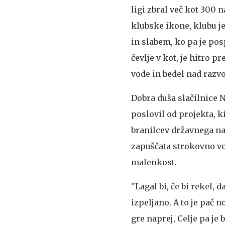
ligi zbral več kot 300 
klubske ikone, klubu je
in slabem, ko pa je po
čevlje v kot, je hitro p
vode in bedel nad razv
Dobra duša slačilnice 
poslovil od projekta, k
branilcev državnega na
zapuščata strokovno v
malenkost.
"Lagal bi, če bi rekel, 
izpeljano. A to je pač 
gre naprej, Celje pa je 