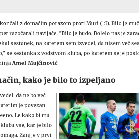
 končali z domačim porazom proti Muri (1:3). Bilo je muč
et razočarali navijače. "Bilo je hudo. Bolelo nas je zara
ekal sestanek, na katerem sem izvedel, da nisem več ses
o," se sestanka z vodstvom kluba, po katerem se je posl
minja
Amel Mujčinović
.
način, kako je bilo to izpeljano
vedel, da ne bo več
katerim je povezan
vseeno. Le kako bi mu
 klubu vse, kar je bilo
omaga. Zanj je v prvi