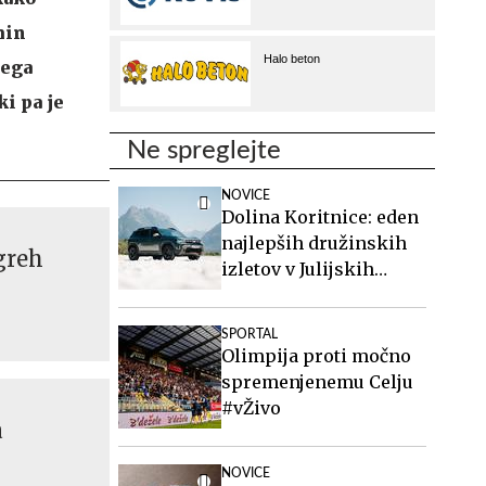
min
jega
i pa je
Ne spreglejte
NOVICE
Dolina Koritnice: eden
najlepših družinskih
 greh
izletov v Julijskih
Alpah
SPORTAL
Olimpija proti močno
spremenjenemu Celju
#vŽivo
a
NOVICE