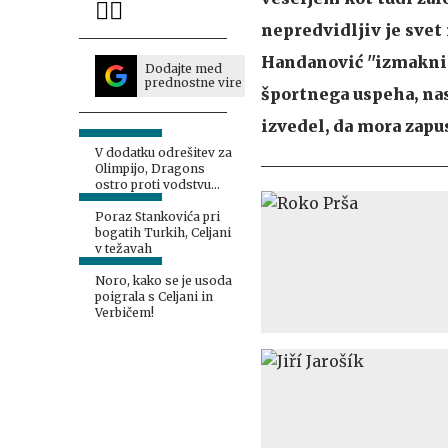
nepredvidljiv je svet
Handanović ''izmaknil'
Dodajte med
prednostne vire
športnega uspeha, nas
izvedel, da mora zapust
V dodatku odrešitev za
Olimpijo, Dragons
ostro proti vodstvu
kluba
Poraz Stankovića pri
bogatih Turkih, Celjani
v težavah
Noro, kako se je usoda
poigrala s Celjani in
Verbičem!