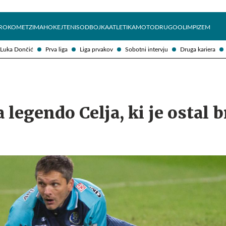
Želite prejemati e-novice?
Uživajmo pametno
ROKOMET
ZIMA
HOKEJ
TENIS
ODBOJKA
ATLETIKA
MOTO
DRUGO
OLIMPIZEM
Luka Dončić
Prva liga
Liga prvakov
Sobotni intervju
Druga kariera
 legendo Celja, ki je ostal b