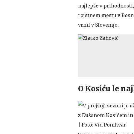
najlepše v prihodnosti,
rojstnem mestu v Bosni
vrnil v Slovenijo.
O Kosiću le na