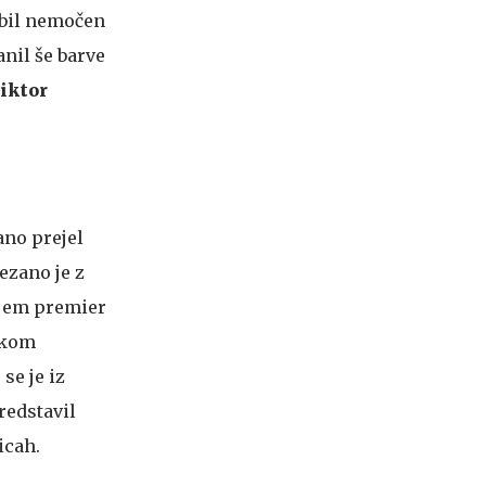
 bil nemočen
anil še barve
iktor
ano prejel
ezano je z
rjem premier
ikom
se je iz
redstavil
icah.