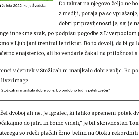
Do takrat na njegovo željo ne bo
ni že leta 2022, ko je Švedska
z mediji, poraja pa se vprašanje
dobri pripravljenosti je, saj je 
inge in tekme srak, po podpisu pogodbe z Liverpoolom 
o v Ljubljani treniral le trikrat. Bo to dovolj, da bi ga 
etno enajsterico, ali bo vendarle čakal na priložnost s
v Stožicah ni manjkalo dobre volje. Bo podobno tudi v petek zvečer?
čel dvoboj ali ne. Je igralec, ki lahko spremeni potek dv
 počakajmo do jutri in bomo videli," je bil skrivnosten T
 katerega so rdeči plačali črno-belim na Otoku rekordnih