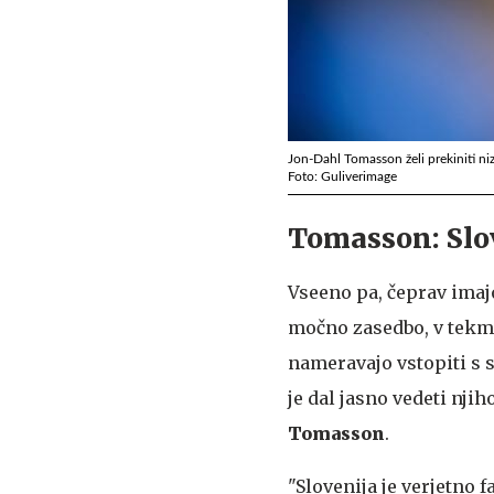
Jon-Dahl Tomasson želi prekiniti ni
Foto: Guliverimage
Tomasson: Slov
Vseeno pa, čeprav imaj
močno zasedbo, v tekmo
nameravajo vstopiti s 
je dal jasno vedeti nji
Tomasson
.
"Slovenija je verjetno f