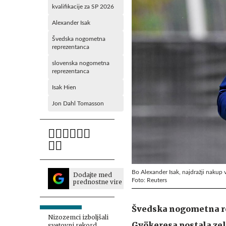
kvalifikacije za SP 2026
Alexander Isak
Švedska nogometna
reprezentanca
slovenska nogometna
reprezentanca
Isak Hien
Jon Dahl Tomasson
Bo Alexander Isak, najdražji nakup v
Dodajte med
Foto: Reuters
prednostne vire
Švedska nogometna re
Nizozemci izboljšali
Gyökeresa postala zel
svetovni rekord,