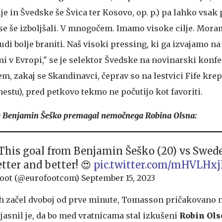
nije in Švedske še Švica ter Kosovo, op. p.) pa lahko vsa
se še izboljšali. V mnogočem. Imamo visoke cilje. Mora
tudi bolje braniti. Naš visoki pressing, ki ga izvajamo na
i v Evropi," se je selektor Švedske na novinarski konfe
em, zakaj se Skandinavci, čeprav so na lestvici Fife kre
 mestu), pred petkovo tekmo ne počutijo kot favoriti.
e Benjamin Šeško premagal nemočnega Robina Olsna:
 This goal from Benjamin Šeško (20) vs Swede
etter and better! 😍
pic.twitter.com/mHVLHxj
oot (@eurofootcom)
September 15, 2023
ah začel dvoboj od prve minute, Tomasson pričakovano ni
jasnil je, da bo med vratnicama stal izkušeni
Robin Ols