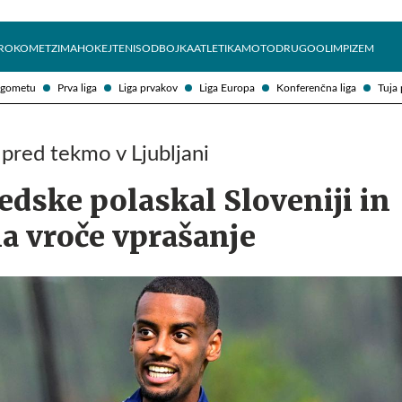
Želite prejemati e-novice?
Uživajmo pametno
ROKOMET
ZIMA
HOKEJ
TENIS
ODBOJKA
ATLETIKA
MOTO
DRUGO
OLIMPIZEM
ogometu
Prva liga
Liga prvakov
Liga Europa
Konferenčna liga
Tuja 
 pred tekmo v Ljubljani
edske polaskal Sloveniji in
a vroče vprašanje