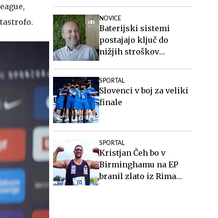
league,
NOVICE
tastrofo.
Baterijski sistemi
postajajo ključ do
nižjih stroškov
elektrike v podjetjih
SPORTAL
Slovenci v boj za veliki
finale
SPORTAL
Kristjan Čeh bo v
Birminghamu na EP
branil zlato iz Rima
2024