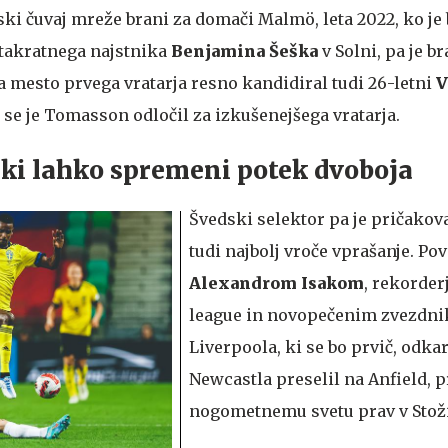
dski čuvaj mreže brani za domači Malmö, leta 2022, ko je
takratnega najstnika
Benjamina Šeška
v Solni, pa je br
za mesto prvega vratarja resno kandidiral tudi 26-letni
V
, se je Tomasson odločil za izkušenejšega vratarja.
c, ki lahko spremeni potek dvoboja
Švedski selektor pa je pričakov
tudi najbolj vroče vprašanje. Pov
Alexandrom Isakom
, rekorde
league in novopečenim zvezdn
Liverpoola, ki se bo prvič, odkar 
Newcastla preselil na Anfield, p
nogometnemu svetu prav v Stož