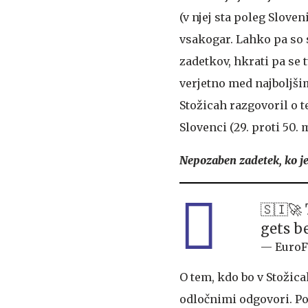
(v njej sta poleg Slove
vsakogar. Lahko pa so 
zadetkov, hkrati pa se 
verjetno med najboljšim
Stožicah razgovoril o t
Slovenci (29. proti 50.
Nepozaben zadetek, ko j
🇸🇮🚀
gets b
— EuroF
O tem, kdo bo v Stožic
odločnimi odgovori. Po