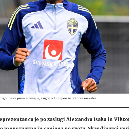
 zgodovini premier league, zaigral v Ljubljani že od prve minute?
prezentanca je po zaslugi Alexandra Isaka in Vikto
o prepoznavna in cenjena po svetu. Skandinavci ver