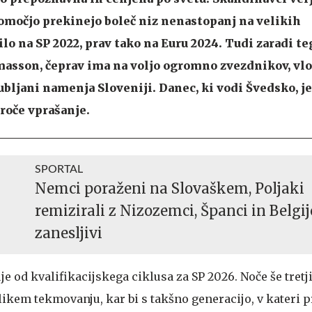
omočjo prekinejo boleč niz nenastopanj na velikih
lo na SP 2022, prav tako na Euru 2024. Tudi zaradi te
asson, čeprav ima na voljo ogromno zvezdnikov, vlo
ubljani namenja Sloveniji. Danec, ki vodi Švedsko, je
vroče vprašanje.
SPORTAL
Nemci poraženi na Slovaškem, Poljaki
remizirali z Nizozemci, Španci in Belgij
zanesljivi
e od kvalifikacijskega ciklusa za SP 2026. Noče še tretj
likem tekmovanju, kar bi s takšno generacijo, v kateri p