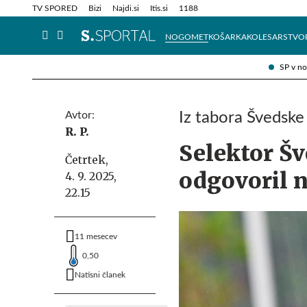
Info in obvestila
Tehnik
TV SPORED
Bizi
Najdi.si
Itis.si
1188
NOGOMET
KOŠARKA
KOLESARSTVO
SP v n
Avtor:
Iz tabora Švedske
R. P.
Selektor Šv
Četrtek,
odgovoril n
4. 9. 2025,
22.15
11 mesecev
0,50
Natisni članek