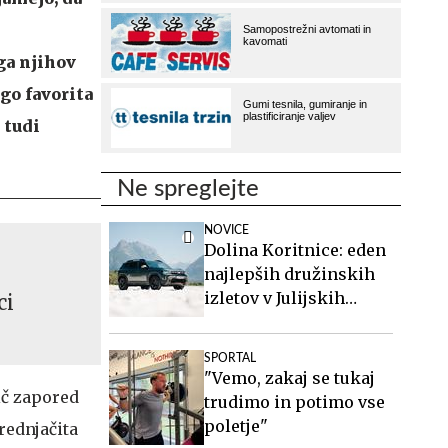
ga njihov
go favorita
 tudi
Ne spreglejte
NOVICE
Dolina Koritnice: eden
najlepših družinskih
izletov v Julijskih
ci
Alpah
SPORTAL
"Vemo, zakaj se tukaj
ič zapored
trudimo in potimo vse
poletje"
rednjačita