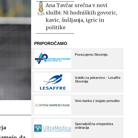
Ana Tavčar srečna v novi
službi: Ni hodniških govoric,
5,25
kavic, šušljanja, igric in
politike
rja
jamejo, da