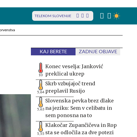
TELEKOM SLOVENIJE
prvenstva
KAJ BERETE
ZADNJE OBJAVE
Konec veselja: Janković
preklical ukrep
10
Skrb vzbujajoč trend
preplavil Rusijo
5,64
Slovenska pevka brez dlake
na jeziku: Sem v celibatu in
5,63
sem ponosna na to
Klakočar Zupančičeva in Rop
sta se odločila za dve potezi
5,55