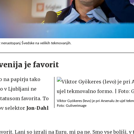
z nenastopanj Švedske na velikih tekmovanjih.
enija je favorit
o na papirju tako
 v Ljubljani ne
statusom favorita. To
Viktor Gyökeres (levo) je pri Arsenalu že ujel te
Foto: Guliverimage
hov selektor
Jon-Dahl
avorit. Lani so igrali na Euru, mi pa ne. Smo vse boljši, v