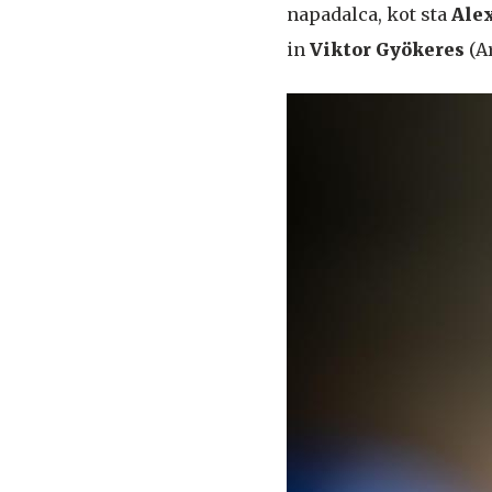
napadalca, kot sta
Ale
in
Viktor Gyökeres
(Ar