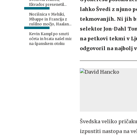
Ekvador presenetil
lahko Švedi z njuno p
Nemčijo, Japonci proti
Brazilcem
Norišnica v Mehiki,
tekmovanjih. Ni jih bi
Mbappe in Francija z
rušilno močjo, Haaland
selektor Jon-Dahl Tom
rešil Norveško #video
Kevin Kampl po smrti
na petkovi tekmi v Lj
očeta in brata našel mir
na španskem otoku
odgovoril na najbolj 
Švedska veliko pričakuj
izpustiti nastopa na ve