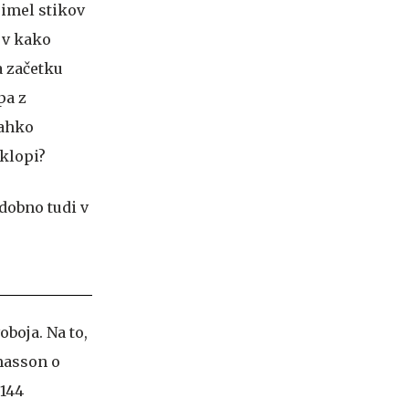
 imel stikov
, v kako
na začetku
pa z
lahko
 klopi?
oboja. Na to,
omasson o
 144