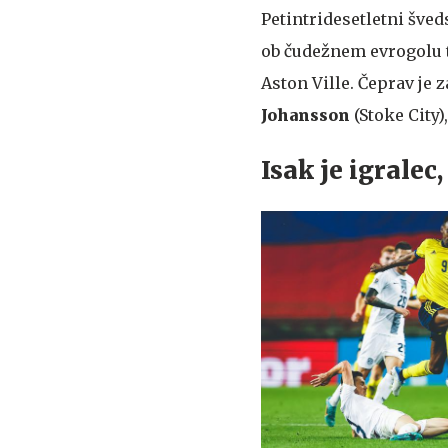
Petintridesetletni šve
ob čudežnem evrogolu 
Aston Ville. Čeprav je 
Johansson
(Stoke City)
Isak je igrale