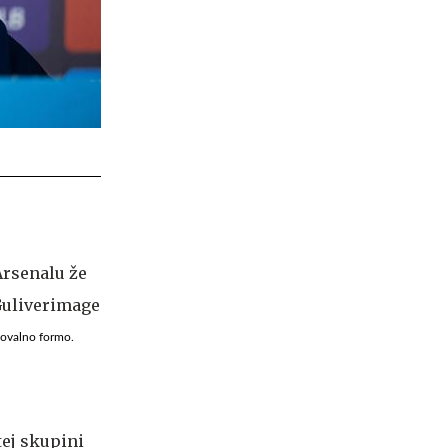
kmovalno formo.
 tej skupini