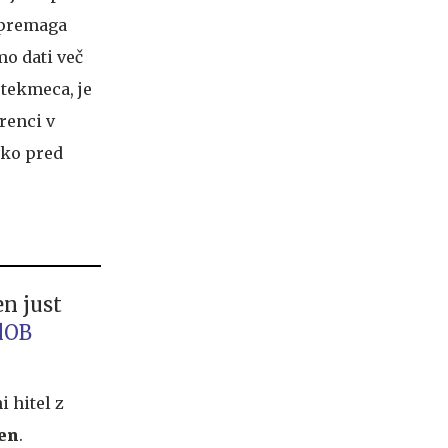
k premaga
mo dati več
 tekmeca, je
renci v
pko pred
n just
lOB
 hitel z
en
.