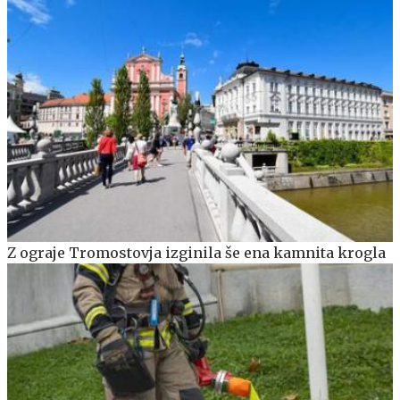
Z ograje Tromostovja izginila še ena kamnita krogla