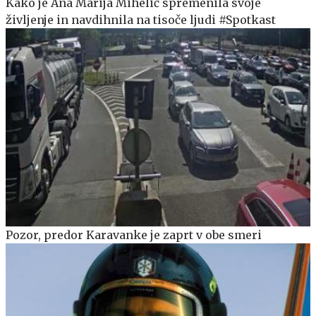
Kako je Ana Marija Mihelič spremenila svoje
življenje in navdihnila na tisoče ljudi #Spotkast
Pozor, predor Karavanke je zaprt v obe smeri