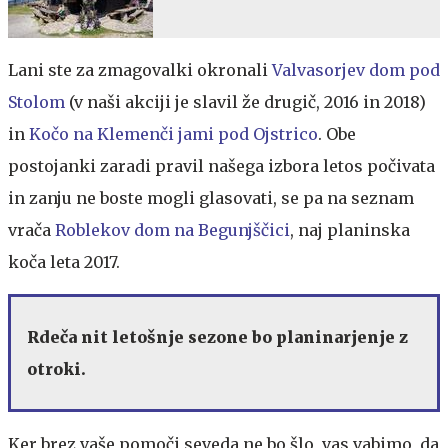
Lani ste za zmagovalki okronali
Valvasorjev dom pod
Stolom
(v naši akciji je slavil že drugič, 2016 in 2018)
in
Kočo na Klemenči jami pod Ojstrico
. Obe
postojanki zaradi pravil našega izbora letos počivata
in zanju ne boste mogli glasovati, se pa na seznam
vrača
Roblekov dom na Begunjščici
, naj planinska
koča leta 2017.
Rdeča nit letošnje sezone bo planinarjenje z
otroki.
Ker brez vaše pomoči seveda ne bo šlo, vas vabimo, da