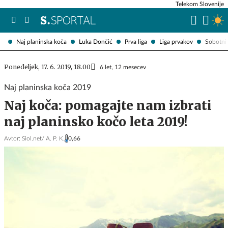
Telekom Slovenije
Naj planinska koča
Luka Dončić
Prva liga
Liga prvakov
Sobotni 
Ponedeljek, 17. 6. 2019, 18.00
6 let, 12 mesecev
Naj planinska koča 2019
Naj koča: pomagajte nam izbrati
naj planinsko kočo leta 2019!
Avtor:
Siol.net/ A. P. K.
0,66