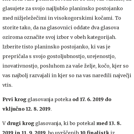
glasujete za svojo najljubšo planinsko postojanko
med nižjeležečimi in visokogorskimi kočami. To
storite tako, da na glasovnici oddate dva glasova
oziroma označite svoj izbor v obeh kategorijah.
Izberite tisto planinsko postojanko, ki vas je
prepričala s svojo gostoljubnostjo, urejenostjo,
inovativnostjo, posluhom za vaše želje, kočo, kjer so
vas najbolj razvajali in kjer so na vas naredili največji
vtis.
Prvi krog
glasovanja poteka
od 17. 6. 2019 do
vključno 12. 8. 2019
.
V
drugi krog
glasovanja, ki bo potekal
med 13. 8.
2019 in 11. 9. 2019
, bo uvrščenih
10 finalistk
iz