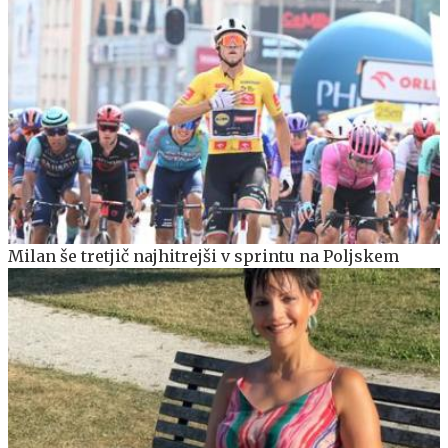
Milan še tretjič najhitrejši v sprintu na Poljskem