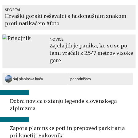
SPORTAL
Hrvaški gorski reševalci s hudomušnim znakom
proti natikačem #foto
NOVICE
Zajela jih je panika, ko so se po
temi vračali z 2.547 metrov visoke
gore
Naj planinska koča
pohodništvo
Dobra novica o stanju legende slovenskega
alpinizma
Zapora planinske poti in prepoved parkiranja
pri kmetiji Bukovnik