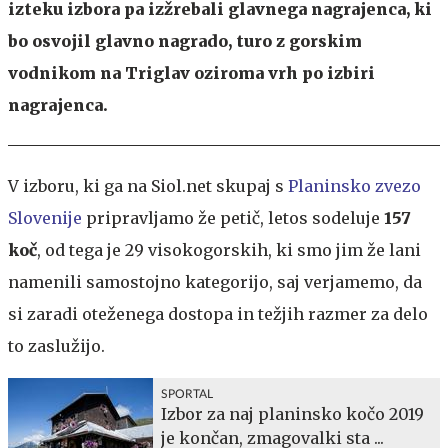
izteku izbora pa izžrebali glavnega nagrajenca, ki
bo osvojil glavno nagrado, turo z gorskim
vodnikom na Triglav oziroma vrh po izbiri
nagrajenca.
V izboru, ki ga na Siol.net skupaj s
Planinsko zvezo
Slovenije
pripravljamo že petič, letos sodeluje
157
koč
, od tega je 29 visokogorskih, ki smo jim že lani
namenili samostojno kategorijo, saj verjamemo, da
si zaradi oteženega dostopa in težjih razmer za delo
to zaslužijo.
SPORTAL
Izbor za naj planinsko kočo 2019
je končan, zmagovalki sta ...