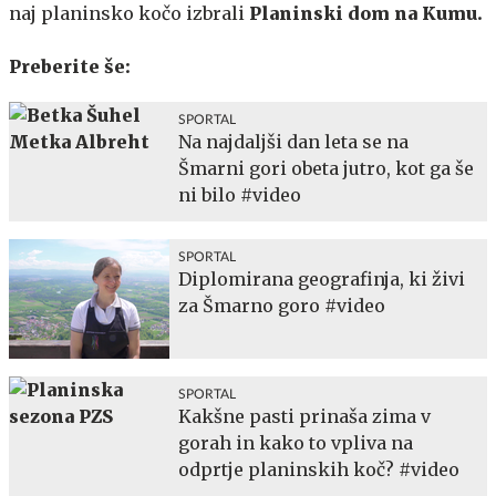
naj planinsko kočo izbrali
Planinski dom na Kumu.
Preberite še:
SPORTAL
Na najdaljši dan leta se na
Šmarni gori obeta jutro, kot ga še
ni bilo #video
SPORTAL
Diplomirana geografinja, ki živi
za Šmarno goro #video
SPORTAL
Kakšne pasti prinaša zima v
gorah in kako to vpliva na
odprtje planinskih koč? #video