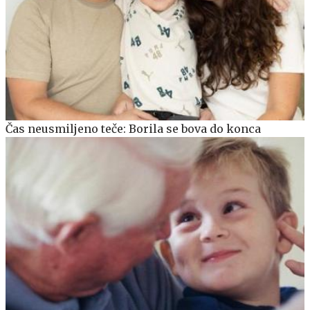
Čas neusmiljeno teče: Borila se bova do konca