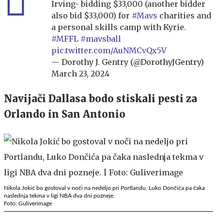
Irving- bidding $33,000 (another bidder
also bid $33,000) for
#Mavs
charities and
a personal skills camp with Kyrie.
#MFFL
#mavsball
pic.twitter.com/AuNMCvQx5V
— Dorothy J. Gentry (@DorothyJGentry)
March 23, 2024
Navijači Dallasa bodo stiskali pesti za
Orlando in San Antonio
Nikola Jokić bo gostoval v noči na nedeljo pri Portlandu, Luko Dončića pa čaka
naslednja tekma v ligi NBA dva dni pozneje.
Foto: Guliverimage