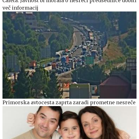
Čaleta: Javnost bi morala o nesreči predsednice dobiti
več informacij
Primorska avtocesta zaprta zaradi prometne nesreče