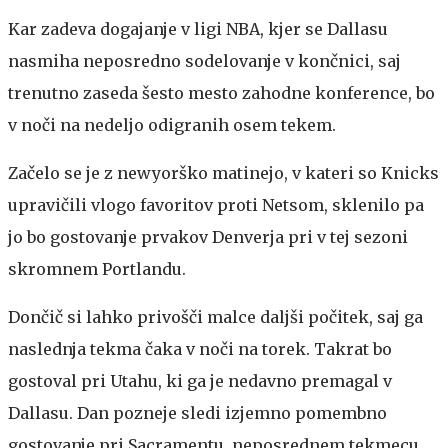
Kar zadeva dogajanje v ligi NBA, kjer se Dallasu
nasmiha neposredno sodelovanje v končnici, saj
trenutno zaseda šesto mesto zahodne konference, bo
v noči na nedeljo odigranih osem tekem.
Začelo se je z newyorško matinejo, v kateri so Knicks
upravičili vlogo favoritov proti Netsom, sklenilo pa
jo bo gostovanje prvakov Denverja pri v tej sezoni
skromnem Portlandu.
Dončič si lahko privošči malce daljši počitek, saj ga
naslednja tekma čaka v noči na torek. Takrat bo
gostoval pri Utahu, ki ga je nedavno premagal v
Dallasu. Dan pozneje sledi izjemno pomembno
gostovanje pri Sacramentu, neposrednem tekmecu