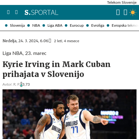
Telekom Slovenije
Slovenija
NBA
Liga ABA
Eurocup
Evroliga
Evropska tekmo
Nedelja, 24. 3. 2024, 6.06
2 leti, 4 mesece
Liga NBA, 23. marec
Kyrie Irving in Mark Cuban
prihajata v Slovenijo
Avtor:
R. P.
3,73