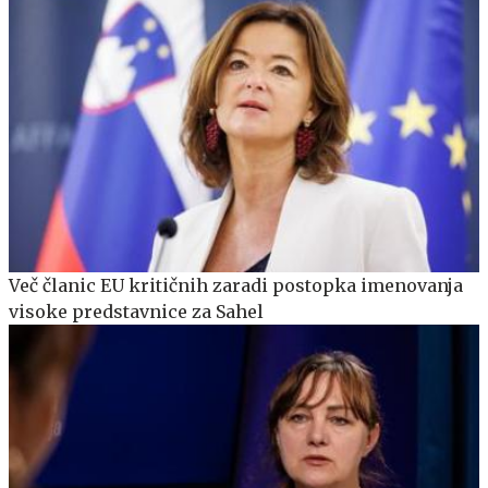
Več članic EU kritičnih zaradi postopka imenovanja
visoke predstavnice za Sahel