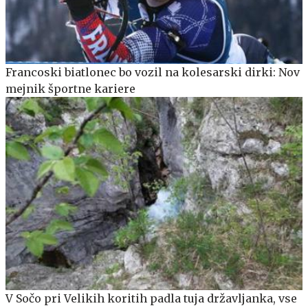
Francoski biatlonec bo vozil na kolesarski dirki: Nov
mejnik športne kariere
V Sočo pri Velikih koritih padla tuja državljanka, vse