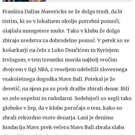
Franšiza Dallas Mavericks se že dolgo trudi, da bi
tistim, ki so v lokalnem okolju potrebni pomoči,
olajšala mnogotere muke. Tako v klubu že dolgo
zbirajo sredstva za dobrodelno pomoč. V petek so se
košarkarji na čelu z Luko Dončićem in Kyriejem
Irvingom, v tem trenutku morda najbolj vročim
dvojcem v ligi NBA, z veseljem udeležili slovesnega
vsakoletnega dogodka Mavs Ball. Potekal je že
devetič, na njem pa so prek dražbe zbirali denar. Bili
so zelo uspešni in radodarni. Sodelujoči so segli tako
globoko v žep, da v klubu poročajo o tem, kako so
zbrali rekordno vsoto denarja. Lani je denimo
fundacija Mavs prek večera Mavs Ball zbrala slaba