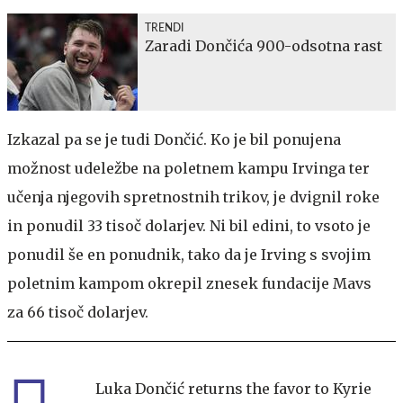
TRENDI
Zaradi Dončića 900-odsotna rast
Izkazal pa se je tudi Dončić. Ko je bil ponujena
možnost udeležbe na poletnem kampu Irvinga ter
učenja njegovih spretnostnih trikov, je dvignil roke
in ponudil 33 tisoč dolarjev. Ni bil edini, to vsoto je
ponudil še en ponudnik, tako da je Irving s svojim
poletnim kampom okrepil znesek fundacije Mavs
za 66 tisoč dolarjev.
Luka Dončić returns the favor to Kyrie