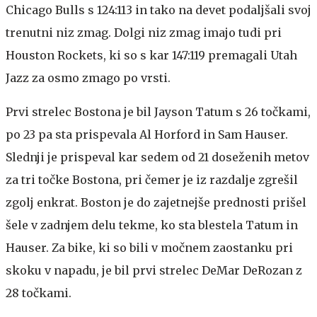
Chicago Bulls s 124:113 in tako na devet podaljšali svoj
trenutni niz zmag. Dolgi niz zmag imajo tudi pri
Houston Rockets, ki so s kar 147:119 premagali Utah
Jazz za osmo zmago po vrsti.
Prvi strelec Bostona je bil Jayson Tatum s 26 točkami,
po 23 pa sta prispevala Al Horford in Sam Hauser.
Slednji je prispeval kar sedem od 21 doseženih metov
za tri točke Bostona, pri čemer je iz razdalje zgrešil
zgolj enkrat. Boston je do zajetnejše prednosti prišel
šele v zadnjem delu tekme, ko sta blestela Tatum in
Hauser. Za bike, ki so bili v močnem zaostanku pri
skoku v napadu, je bil prvi strelec DeMar DeRozan z
28 točkami.