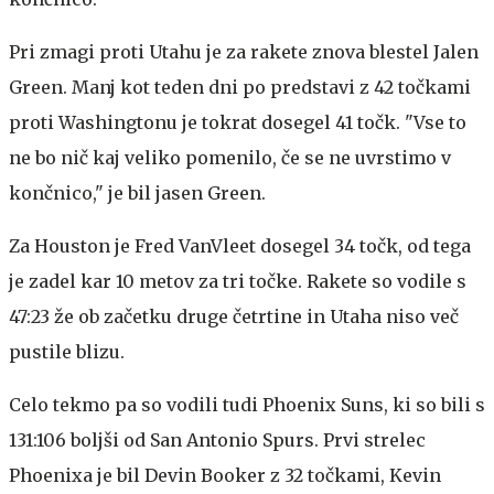
Pri zmagi proti Utahu je za rakete znova blestel Jalen
Green. Manj kot teden dni po predstavi z 42 točkami
proti Washingtonu je tokrat dosegel 41 točk. "Vse to
ne bo nič kaj veliko pomenilo, če se ne uvrstimo v
končnico," je bil jasen Green.
Za Houston je Fred VanVleet dosegel 34 točk, od tega
je zadel kar 10 metov za tri točke. Rakete so vodile s
47:23 že ob začetku druge četrtine in Utaha niso več
pustile blizu.
Celo tekmo pa so vodili tudi Phoenix Suns, ki so bili s
131:106 boljši od San Antonio Spurs. Prvi strelec
Phoenixa je bil Devin Booker z 32 točkami, Kevin