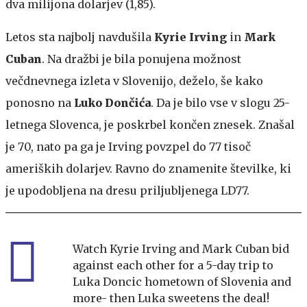
dva milijona dolarjev (1,85).
Letos sta najbolj navdušila
Kyrie Irving
in
Mark
Cuban
. Na dražbi je bila ponujena možnost
večdnevnega izleta v Slovenijo, deželo, še kako
ponosno na
Luko Dončića
. Da je bilo vse v slogu 25-
letnega Slovenca, je poskrbel končen znesek. Znašal
je 70, nato pa ga je Irving povzpel do 77 tisoč
ameriških dolarjev. Ravno do znamenite številke, ki
je upodobljena na dresu priljubljenega LD77.
Watch Kyrie Irving and Mark Cuban bid
against each other for a 5-day trip to
Luka Doncic hometown of Slovenia and
more- then Luka sweetens the deal!