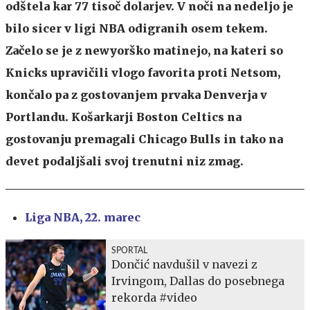
odštela kar 77 tisoč dolarjev. V noči na nedeljo je
bilo sicer v ligi NBA odigranih osem tekem.
Začelo se je z newyorško matinejo, na kateri so
Knicks upravičili vlogo favorita proti Netsom,
končalo pa z gostovanjem prvaka Denverja v
Portlandu. Košarkarji Boston Celtics na
gostovanju premagali Chicago Bulls in tako na
devet podaljšali svoj trenutni niz zmag.
Liga NBA, 22. marec
SPORTAL
Dončić navdušil v navezi z
Irvingom, Dallas do posebnega
rekorda #video