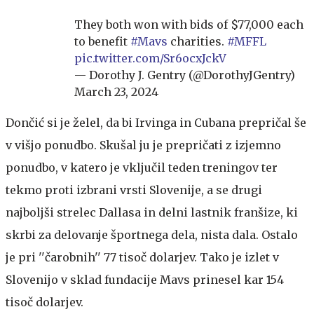
They both won with bids of $77,000 each
to benefit
#Mavs
charities.
#MFFL
pic.twitter.com/Sr6ocxJckV
— Dorothy J. Gentry (@DorothyJGentry)
March 23, 2024
Dončić si je želel, da bi Irvinga in Cubana prepričal še
v višjo ponudbo. Skušal ju je prepričati z izjemno
ponudbo, v katero je vključil teden treningov ter
tekmo proti izbrani vrsti Slovenije, a se drugi
najboljši strelec Dallasa in delni lastnik franšize, ki
skrbi za delovanje športnega dela, nista dala. Ostalo
je pri ''čarobnih'' 77 tisoč dolarjev. Tako je izlet v
Slovenijo v sklad fundacije Mavs prinesel kar 154
tisoč dolarjev.