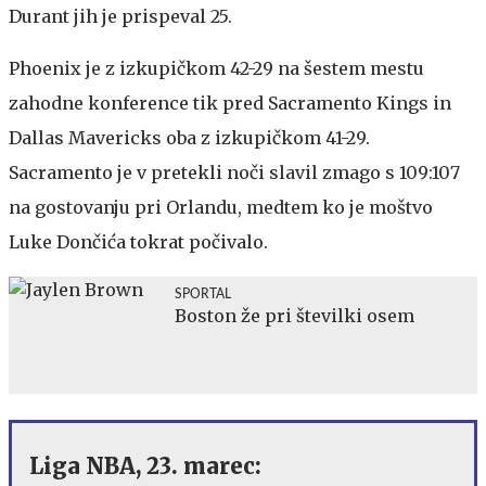
Durant jih je prispeval 25.
Phoenix je z izkupičkom 42-29 na šestem mestu
zahodne konference tik pred Sacramento Kings in
Dallas Mavericks oba z izkupičkom 41-29.
Sacramento je v pretekli noči slavil zmago s 109:107
na gostovanju pri Orlandu, medtem ko je moštvo
Luke Dončića tokrat počivalo.
SPORTAL
Boston že pri številki osem
Liga NBA, 23. marec: