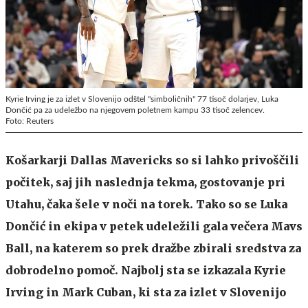
Kyrie Irving je za izlet v Slovenijo odštel "simboličnih" 77 tisoč dolarjev, Luka
Dončić pa za udeležbo na njegovem poletnem kampu 33 tisoč zelencev.
Foto: Reuters
Košarkarji Dallas Mavericks so si lahko privoščili
počitek, saj jih naslednja tekma, gostovanje pri
Utahu, čaka šele v noči na torek. Tako so se Luka
Dončić in ekipa v petek udeležili gala večera Mavs
Ball, na katerem so prek dražbe zbirali sredstva za
dobrodelno pomoč. Najbolj sta se izkazala Kyrie
Irving in Mark Cuban, ki sta za izlet v Slovenijo