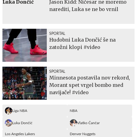
Jason Kidd: Ničesar ne moremo
narediti, Luka se ne bo vrnil
SPORTAL
Hudobni Luka Dončić še na
zatožni klopi #video
SPORTAL
Minnesota postavila nov rekord,
Morant spet vrgel bombo med
navijače! #video
Liga NBA
NBA
Luka Dončić
Vlatko Čančar
Los Angeles Lakers
Denver Nuggets