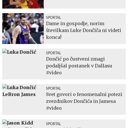
SPORTAL
Dame in gospodje, norim
številkam Luke Dončiča ni videti
konca!
SPORTAL
Dončić po čustveni zmagi
podaljšal postanek v Dallasu
#video
SPORTAL
Svet govori o fenomenalni potezi
zvezdnikov Dončića in Jamesa
#video
SPORTAL