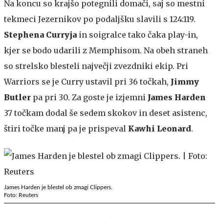
Na koncu so krajšo potegnili domači, saj so mestni
tekmeci Jezernikov po podaljšku slavili s 124:119.
Stephena Curryja
in soigralce tako čaka play-in,
kjer se bodo udarili z Memphisom. Na obeh straneh
so strelsko blesteli največji zvezdniki ekip. Pri
Warriors se je Curry ustavil pri 36 točkah,
Jimmy
Butler
pa pri 30. Za goste je izjemni
James Harden
37 točkam dodal še sedem skokov in deset asistenc,
štiri točke manj pa je prispeval
Kawhi Leonard
.
James Harden je blestel ob zmagi Clippers.
Foto: Reuters