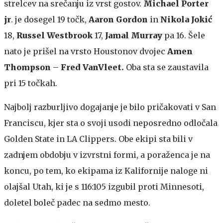
strelcev na srečanju iz vrst gostov.
Michael Porter
jr
. je dosegel 19 točk,
Aaron Gordon
in
Nikola Jokić
18,
Russel Westbrook
17,
Jamal Murray
pa 16. Šele
nato je prišel na vrsto Houstonov dvojec
Amen
Thompson
–
Fred VanVleet.
Oba sta se zaustavila
pri 15 točkah.
Najbolj razburljivo dogajanje je bilo pričakovati v San
Franciscu, kjer sta o svoji usodi neposredno odločala
Golden State in LA Clippers. Obe ekipi sta bili v
zadnjem obdobju v izvrstni formi, a poraženca je na
koncu, po tem, ko ekipama iz Kalifornije naloge ni
olajšal Utah, ki je s 116:105 izgubil proti Minnesoti,
doletel boleč padec na sedmo mesto.