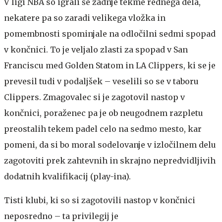
V ligi NBA so igrali še zadnje tekme rednega dela,
nekatere pa so zaradi velikega vložka in
pomembnosti spominjale na odločilni sedmi spopad
v končnici. To je veljalo zlasti za spopad v San
Franciscu med Golden Statom in LA Clippers, ki se je
prevesil tudi v podaljšek – veselili so se v taboru
Clippers. Zmagovalec si je zagotovil nastop v
končnici, poraženec pa je ob neugodnem razpletu
preostalih tekem padel celo na sedmo mesto, kar
pomeni, da si bo moral sodelovanje v izločilnem delu
zagotoviti prek zahtevnih in skrajno nepredvidljivih
dodatnih kvalifikacij (play-ina).
Tisti klubi, ki so si zagotovili nastop v končnici
neposredno – ta privilegij je