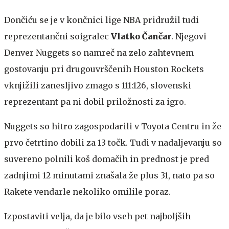
Dončiću se je v končnici lige NBA pridružil tudi
reprezentančni soigralec
Vlatko Čančar
. Njegovi
Denver Nuggets so namreč na zelo zahtevnem
gostovanju pri drugouvrščenih Houston Rockets
vknjižili zanesljivo zmago s 111:126, slovenski
reprezentant pa ni dobil priložnosti za igro.
Nuggets so hitro zagospodarili v Toyota Centru in že
prvo četrtino dobili za 13 točk. Tudi v nadaljevanju so
suvereno polnili koš domačih in prednost je pred
zadnjimi 12 minutami znašala že plus 31, nato pa so
Rakete vendarle nekoliko omilile poraz.
Izpostaviti velja, da je bilo vseh pet najboljših