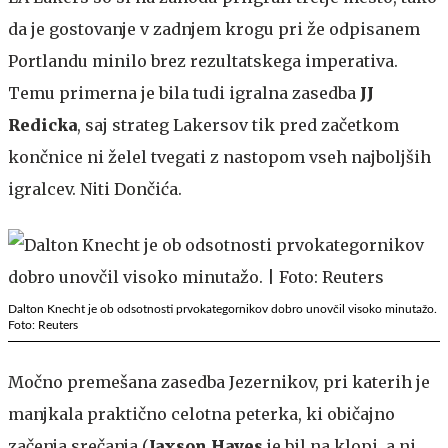
da je gostovanje v zadnjem krogu pri že odpisanem
Portlandu minilo brez rezultatskega imperativa.
Temu primerna je bila tudi igralna zasedba
JJ
Redicka
, saj strateg Lakersov tik pred začetkom
končnice ni želel tvegati z nastopom vseh najboljših
igralcev. Niti Dončića.
Dalton Knecht je ob odsotnosti prvokategornikov dobro unovčil visoko minutažo.
Foto: Reuters
Močno premešana zasedba Jezernikov, pri katerih je
manjkala praktično celotna peterka, ki običajno
začenja srečanja (
Jaxson
Hayes
je bil na klopi, a ni