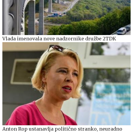
Vlada imenovala nove nadzornike družbe 2TDK
Anton Rop ustanavlja politično stranko, neuradno