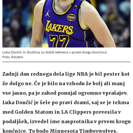
Luka Dončić in druščina so dobili tekmece v prvem krogu končnice.
Foto: Reuters
Zadnji dan rednega dela lige NBA je bil pester kot
že dolgo ne. Če je bilo na vzhodu že bolj ali manj
vse jasno, pa je zahod ponujal ogromno vprašajev.
Luka Dončić je šele po pravi drami, saj se je tekma
med Golden Statom in LA Clippers prevesila v
podaljšek, izvedel ime nasprotnika v prvem krogu
končnice. To bodo Minnesota Timberwolves.