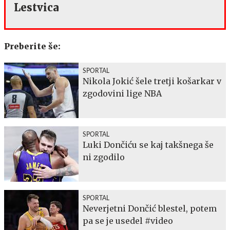
Lestvica
Preberite še:
SPORTAL
Nikola Jokić šele tretji košarkar v
zgodovini lige NBA
SPORTAL
Luki Dončiću se kaj takšnega še
ni zgodilo
SPORTAL
Neverjetni Dončić blestel, potem
pa se je usedel #video