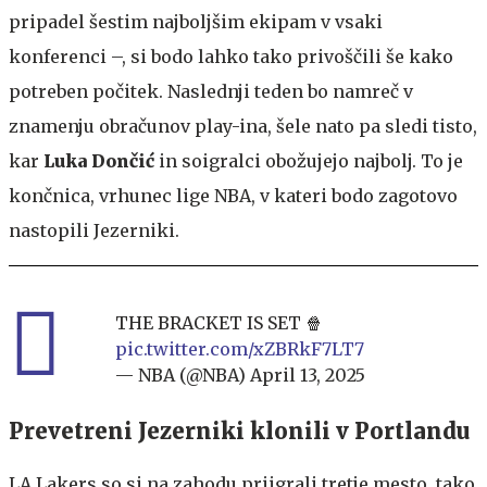
pripadel šestim najboljšim ekipam v vsaki
konferenci –, si bodo lahko tako privoščili še kako
potreben počitek. Naslednji teden bo namreč v
znamenju obračunov play-ina, šele nato pa sledi tisto,
kar
Luka Dončić
in soigralci obožujejo najbolj. To je
končnica, vrhunec lige NBA, v kateri bodo zagotovo
nastopili Jezerniki.
THE BRACKET IS SET 🍿
pic.twitter.com/xZBRkF7LT7
— NBA (@NBA)
April 13, 2025
Prevetreni Jezerniki klonili v Portlandu
LA Lakers so si na zahodu priigrali tretje mesto, tako