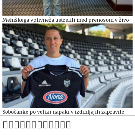
Mehiškega vplivneža ustrelili med prenosom v živo
Sobočanke po veliki napaki v izdihljajih zapravile
zmago in po podaljšku izgubile