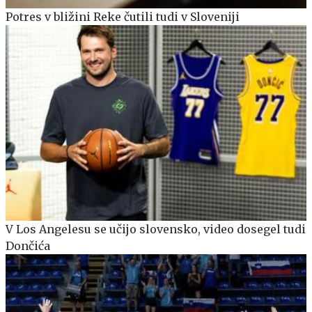
Potres v bližini Reke čutili tudi v Sloveniji
V Los Angelesu se učijo slovensko, video dosegel tudi
Dončića