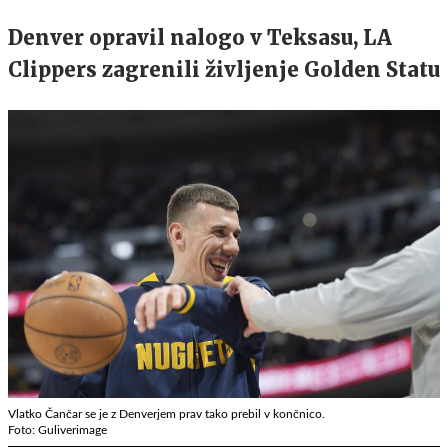
Denver opravil nalogo v Teksasu, LA
Clippers zagrenili življenje Golden Statu
Vlatko Čančar se je z Denverjem prav tako prebil v končnico.
Foto: Guliverimage