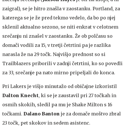
zaigral), se je hitro znašla v zaostanku. Portland, za
katerega se je že pred tekmo vedelo, da bo po njej
sklenil aktualno sezono, se niti enkrat v celotnem
srečanju ni znašel v zaostanku. Že ob polčasu so
domači vodili za 15, v tretji četrtini pa je razlika
narasla že na 29 točk. Najvišjo prednost so si
Trailblazers priborili v zadnji četrtini, ko so povedli
za 33, srečanje pa nato mirno pripeljali do konca.
Pri Lakers je višjo minutažo od običajne izkoristil
Dalton
Knecht
, ki se je zaustavil pri 27 točkah in
osmih skokih, sledil pa mu je Shake Milton s 16
točkami.
Dalano Banton
je za domače moštvo zbral
23 točk, pet skokov in sedem asistenc.