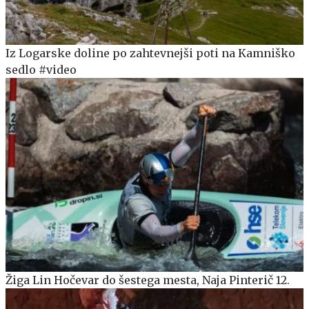
Iz Logarske doline po zahtevnejši poti na Kamniško
sedlo #video
Žiga Lin Hočevar do šestega mesta, Naja Pinterič 12.