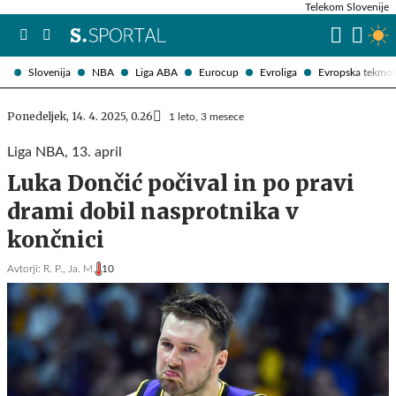
Telekom Slovenije
Slovenija
NBA
Liga ABA
Eurocup
Evroliga
Evropska tekmo
Ponedeljek, 14. 4. 2025, 0.26
1 leto, 3 mesece
Liga NBA, 13. april
Luka Dončić počival in po pravi
drami dobil nasprotnika v
končnici
Avtorji:
R. P.,
Ja. M.
10