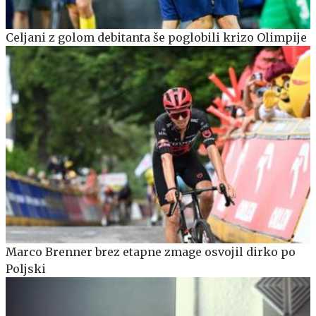
Celjani z golom debitanta še poglobili krizo Olimpije
Marco Brenner brez etapne zmage osvojil dirko po
Poljski