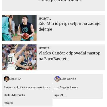
SPORTAL
Edo Murić pripravljen na zadnje
dejanje
SPORTAL
Vlatko Čančar odpovedal nastop
na EuroBasketu
Liga NBA
Luka Dončić
Slovenska košarkarska reprezentanca
Los Angeles Lakers
Dallas Mavericks
liga MLB
košarka