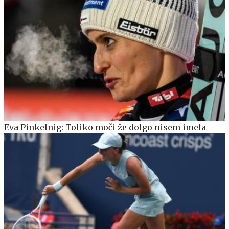
Eva Pinkelnig: Toliko moči že dolgo nisem imela