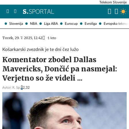
Telekom Slovenije
Slovenija
NBA
Liga ABA
Eurocup
Evroliga
Evropska tekmo
Torek, 29. 7. 2025, 12.42
1 leto
Košarkarski zvezdnik je te dni čez lužo
Komentator zbodel Dallas
Mavericks, Dončić pa nasmejal:
Verjetno so že videli ...
Avtor:
R. Sp.
2,32