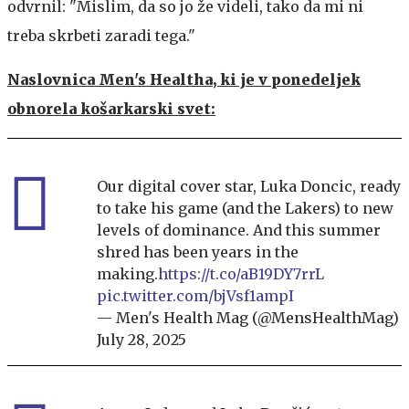
odvrnil: "Mislim, da so jo že videli, tako da mi ni
treba skrbeti zaradi tega."
Naslovnica Men's Healtha, ki je v ponedeljek
obnorela košarkarski svet:
Our digital cover star, Luka Doncic, ready
to take his game (and the Lakers) to new
levels of dominance. And this summer
shred has been years in the
making.
https://t.co/aB19DY7rrL
pic.twitter.com/bjVsf1ampI
— Men's Health Mag (@MensHealthMag)
July 28, 2025