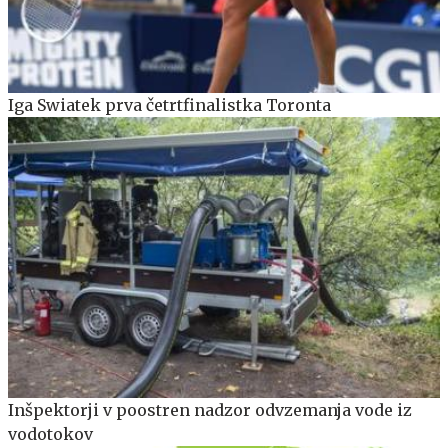
Iga Swiatek prva četrtfinalistka Toronta
Inšpektorji v poostren nadzor odvzemanja vode iz
vodotokov