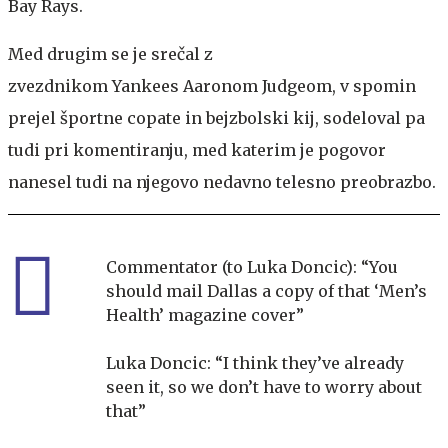
Bay Rays.
Med drugim se je srečal z
zvezdnikom Yankees Aaronom Judgeom, v spomin
prejel športne copate in bejzbolski kij, sodeloval pa
tudi pri komentiranju, med katerim je pogovor
nanesel tudi na njegovo nedavno telesno preobrazbo.
Commentator (to Luka Doncic): “You
should mail Dallas a copy of that ‘Men’s
Health’ magazine cover”
Luka Doncic: “I think they’ve already
seen it, so we don’t have to worry about
that”