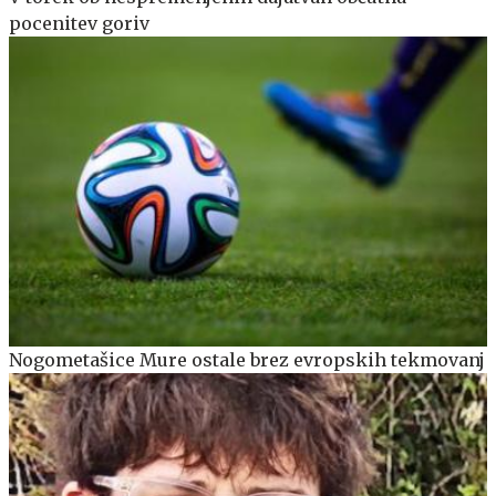
pocenitev goriv
Nogometašice Mure ostale brez evropskih tekmovanj