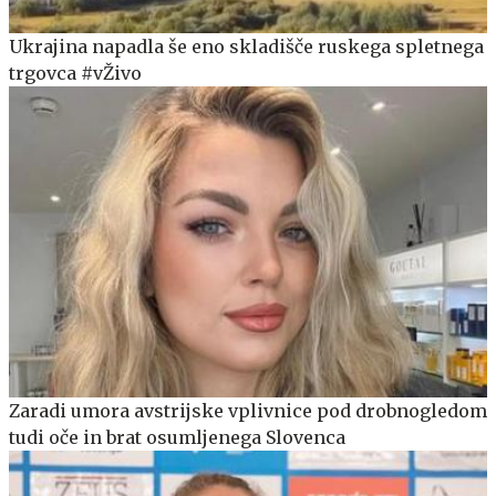
Ukrajina napadla še eno skladišče ruskega spletnega
trgovca #vŽivo
Zaradi umora avstrijske vplivnice pod drobnogledom
tudi oče in brat osumljenega Slovenca