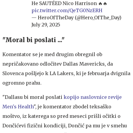
He SAUTÉED Nico Harrison 🔥🔥
pic.twitter.com/QeTG0NzERH
— HeroOfTheDay (@Hero_OfThe_Day)
July 29, 2025
"Moral bi poslati ..."
Komentator se je med drugim obregnil ob
nepričakovano odločitev Dallas Mavericks, da
Slovenca pošljejo k LA Lakers, ki je februarja dvignila
ogromno prahu.
"Dallasu bi moral poslati
kopijo naslovnice revije
Men's Health
", je komentator zbodel teksaško
moštvo, iz katerega so pred meseci prišli očitki o
Dončićevi fizični kondiciji, Dončić pa mu je v smehu