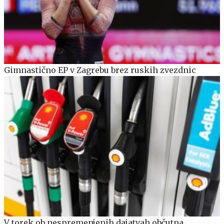
Gimnastično EP v Zagrebu brez ruskih zvezdnic
V torek ob nespremenjenih dajatvah občutna