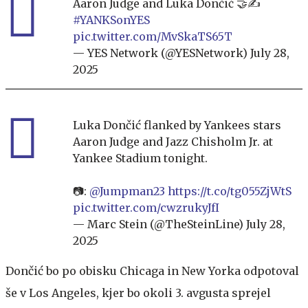
Aaron Judge and Luka Dončić 🤝✍️
#YANKSonYES
pic.twitter.com/MvSkaTS65T
— YES Network (@YESNetwork)
July 28,
2025
Luka Dončić flanked by Yankees stars
Aaron Judge and Jazz Chisholm Jr. at
Yankee Stadium tonight.
📷:
@Jumpman23
https://t.co/tg055ZjWtS
pic.twitter.com/cwzrukyJfI
— Marc Stein (@TheSteinLine)
July 28,
2025
Dončić bo po obisku Chicaga in New Yorka odpotoval
še v Los Angeles, kjer bo okoli 3. avgusta sprejel