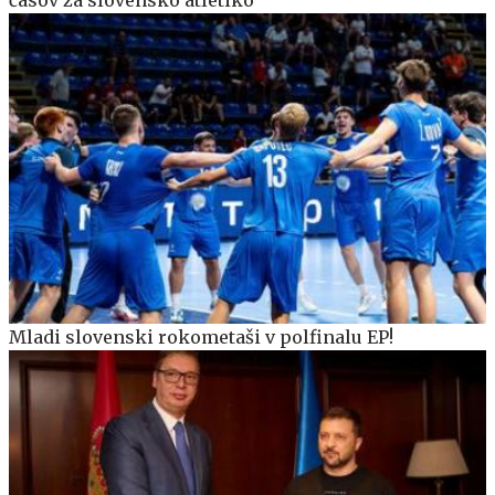
Mladi slovenski rokometaši v polfinalu EP!