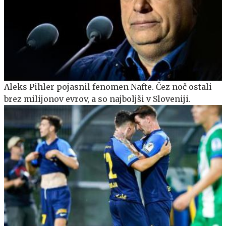
Aleks Pihler pojasnil fenomen Nafte. Čez noč ostali
brez milijonov evrov, a so najboljši v Sloveniji.