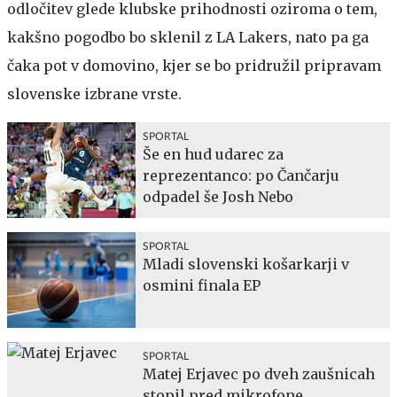
odločitev glede klubske prihodnosti oziroma o tem,
kakšno pogodbo bo sklenil z LA Lakers, nato pa ga
čaka pot v domovino, kjer se bo pridružil pripravam
slovenske izbrane vrste.
SPORTAL
Še en hud udarec za
reprezentanco: po Čančarju
odpadel še Josh Nebo
SPORTAL
Mladi slovenski košarkarji v
osmini finala EP
SPORTAL
Matej Erjavec po dveh zaušnicah
stopil pred mikrofone