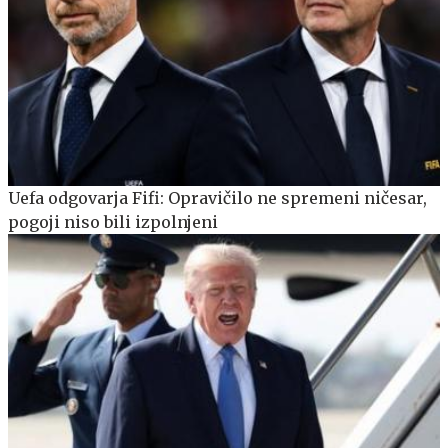
Uefa odgovarja Fifi: Opravičilo ne spremeni ničesar,
pogoji niso bili izpolnjeni