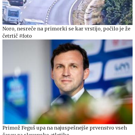
Noro, nesreče na primorki se kar vrstijo, počilo je že
četrtič #foto
Primož Feguš upa na najuspešnejše prvenstvo vseh
časov za slovensko atletiko