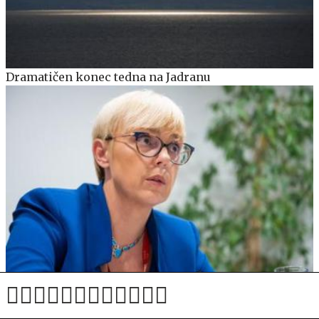
Dramatičen konec tedna na Jadranu
Nataša Pirc Musar: Tega cunamija ne znam ustaviti