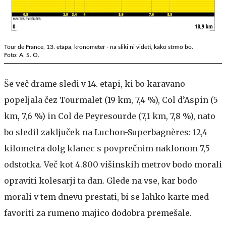
Tour de France, 13. etapa, kronometer - na sliki ni videti, kako strmo bo.
Foto: A. S. O.
Še več drame sledi v 14. etapi, ki bo karavano
popeljala čez Tourmalet (19 km, 7,4 %), Col d’Aspin (5
km, 7,6 %) in Col de Peyresourde (7,1 km, 7,8 %), nato
bo sledil zaključek na Luchon-Superbagnères: 12,4
kilometra dolg klanec s povprečnim naklonom 7,5
odstotka. Več kot 4.800 višinskih metrov bodo morali
opraviti kolesarji ta dan. Glede na vse, kar bodo
morali v tem dnevu prestati, bi se lahko karte med
favoriti za rumeno majico dodobra premešale.