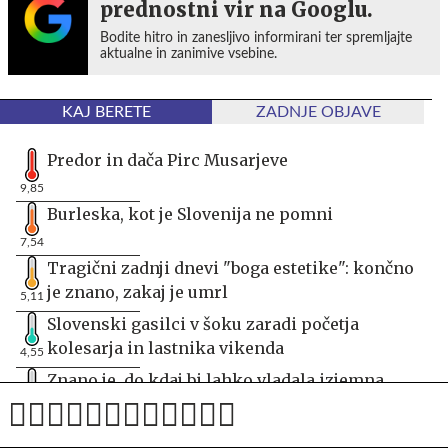
prednostni vir na Googlu.
Bodite hitro in zanesljivo informirani ter spremljajte
aktualne in zanimive vsebine.
KAJ BERETE
ZADNJE OBJAVE
Predor in dača Pirc Musarjeve
9,85
Burleska, kot je Slovenija ne pomni
7,54
Tragični zadnji dnevi "boga estetike": končno
je znano, zakaj je umrl
5,11
Slovenski gasilci v šoku zaradi početja
kolesarja in lastnika vikenda
4,55
Znano je, do kdaj bi lahko vladala izjemna
vročina
4,32