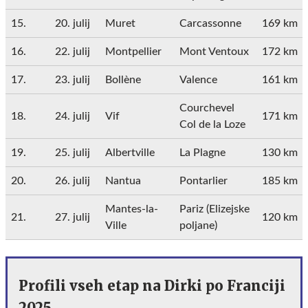
15.
20. julij
Muret
Carcassonne
169 km
16.
22. julij
Montpellier
Mont Ventoux
172 km
17.
23. julij
Bollène
Valence
161 km
Courchevel
18.
24. julij
Vif
171 km
Col de la Loze
19.
25. julij
Albertville
La Plagne
130 km
20.
26. julij
Nantua
Pontarlier
185 km
Mantes-la-
Pariz (Elizejske
21.
27. julij
120 km
Ville
poljane)
Profili vseh etap na Dirki po Franciji
2025