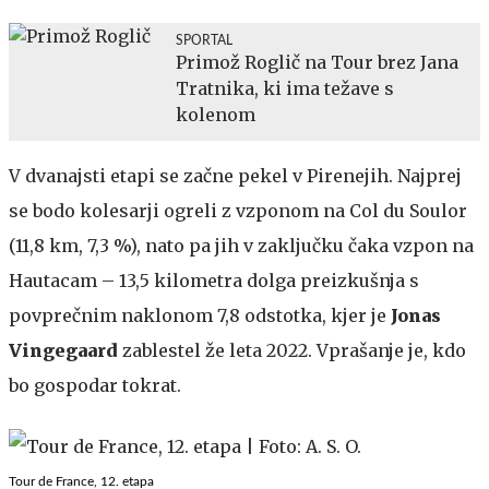
SPORTAL
Primož Roglič na Tour brez Jana
Tratnika, ki ima težave s
kolenom
V dvanajsti etapi se začne pekel v Pirenejih. Najprej
se bodo kolesarji ogreli z vzponom na Col du Soulor
(11,8 km, 7,3 %), nato pa jih v zaključku čaka vzpon na
Hautacam – 13,5 kilometra dolga preizkušnja s
povprečnim naklonom 7,8 odstotka, kjer je
Jonas
Vingegaard
zablestel že leta 2022. Vprašanje je, kdo
bo gospodar tokrat.
Tour de France, 12. etapa