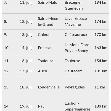
7.
11. julij
Saint-Malo
Bretagne
194 km
Guerlédan
Saint-Méen-
Laval Espace
8.
12. julij
174 km
le-Grand
Mayenne
9.
13. julij
Chinon
Châteauroux
170 km
Le Mont-Dore
10.
14. julij
Ennezat
163 km
Puy de Sancy
11.
16. julij
Toulouse
Toulouse
154 km
12.
17. julij
Auch
Hautacam
181 km
13.
18. julij
Loudenvielle
Peyragudes
11 km
Luchon-
14.
19. julij
Pau
183 km
Superbagnères