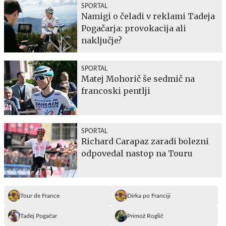
SPORTAL
Namigi o čeladi v reklami Tadeja
Pogačarja: provokacija ali
naključje?
SPORTAL
Matej Mohorič še sedmič na
francoski pentlji
SPORTAL
Richard Carapaz zaradi bolezni
odpovedal nastop na Touru
Tour de France
Dirka po Franciji
Tadej Pogačar
Primož Roglič