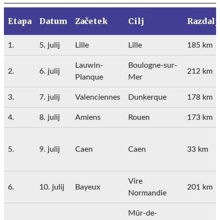
Etapa
Datum
Začetek
Cilj
Razdalj
1.
5. julij
Lille
Lille
185 km
Lauwin-
Boulogne-sur-
2.
6. julij
212 km
Planque
Mer
3.
7. julij
Valenciennes
Dunkerque
178 km
4.
8. julij
Amiens
Rouen
173 km
5.
9. julij
Caen
Caen
33 km
Vire
6.
10. julij
Bayeux
201 km
Normandie
Mûr-de-