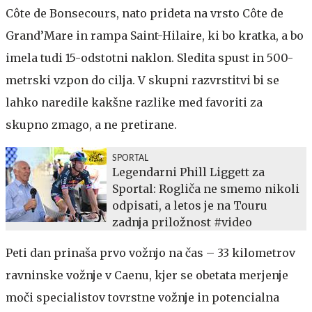
Côte de Bonsecours, nato prideta na vrsto Côte de
Grand’Mare in rampa Saint-Hilaire, ki bo kratka, a bo
imela tudi 15-odstotni naklon. Sledita spust in 500-
metrski vzpon do cilja. V skupni razvrstitvi bi se
lahko naredile kakšne razlike med favoriti za
skupno zmago, a ne pretirane.
SPORTAL
Legendarni Phill Liggett za
Sportal: Rogliča ne smemo nikoli
odpisati, a letos je na Touru
zadnja priložnost #video
Peti dan prinaša prvo vožnjo na čas – 33 kilometrov
ravninske vožnje v Caenu, kjer se obetata merjenje
moči specialistov tovrstne vožnje in potencialna