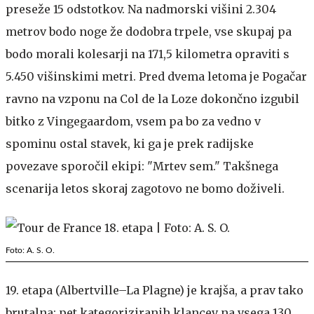
preseže 15 odstotkov. Na nadmorski višini 2.304
metrov bodo noge že dodobra trpele, vse skupaj pa
bodo morali kolesarji na 171,5 kilometra opraviti s
5.450 višinskimi metri. Pred dvema letoma je Pogačar
ravno na vzponu na Col de la Loze dokončno izgubil
bitko z Vingegaardom, vsem pa bo za vedno v
spominu ostal stavek, ki ga je prek radijske
povezave sporočil ekipi: "Mrtev sem." Takšnega
scenarija letos skoraj zagotovo ne bomo doživeli.
Foto: A. S. O.
19. etapa (Albertville–La Plagne) je krajša, a prav tako
brutalna: pet kategoriziranih klancev na vsega 130