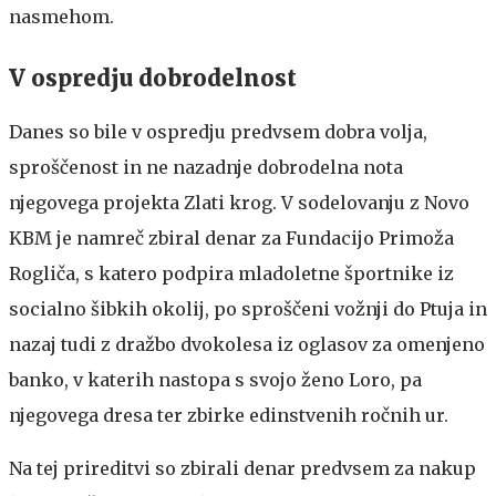
nasmehom.
V ospredju dobrodelnost
Danes so bile v ospredju predvsem dobra volja,
sproščenost in ne nazadnje dobrodelna nota
njegovega projekta Zlati krog. V sodelovanju z Novo
KBM je namreč zbiral denar za Fundacijo Primoža
Rogliča, s katero podpira mladoletne športnike iz
socialno šibkih okolij, po sproščeni vožnji do Ptuja in
nazaj tudi z dražbo dvokolesa iz oglasov za omenjeno
banko, v katerih nastopa s svojo ženo Loro, pa
njegovega dresa ter zbirke edinstvenih ročnih ur.
Na tej prireditvi so zbirali denar predvsem za nakup