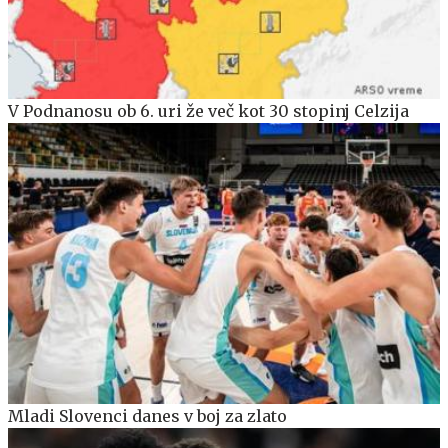
V Podnanosu ob 6. uri že več kot 30 stopinj Celzija
Mladi Slovenci danes v boj za zlato