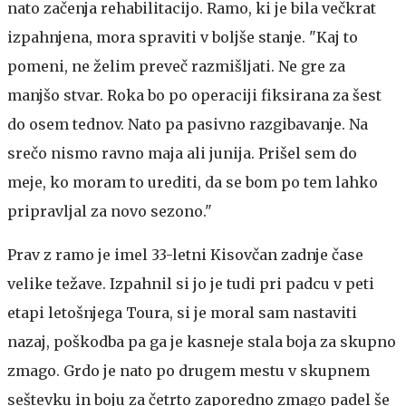
nato začenja rehabilitacijo. Ramo, ki je bila večkrat
izpahnjena, mora spraviti v boljše stanje. "Kaj to
pomeni, ne želim preveč razmišljati. Ne gre za
manjšo stvar. Roka bo po operaciji fiksirana za šest
do osem tednov. Nato pa pasivno razgibavanje. Na
srečo nismo ravno maja ali junija. Prišel sem do
meje, ko moram to urediti, da se bom po tem lahko
pripravljal za novo sezono."
Prav z ramo je imel 33-letni Kisovčan zadnje čase
velike težave. Izpahnil si jo je tudi pri padcu v peti
etapi letošnjega Toura, si je moral sam nastaviti
nazaj, poškodba pa ga je kasneje stala boja za skupno
zmago. Grdo je nato po drugem mestu v skupnem
seštevku in boju za četrto zaporedno zmago padel še