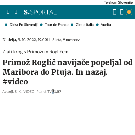
Telekom Slovenije
Dirka Po Sloveniji
Tour de France
Giro d'Italia
Vuelta
Nedelja, 9. 10. 2022, 19.00
3 leta, 9 mesecev
Zlati krog s Primožem Rogličem
Primož Roglič navijače popeljal od
Maribora do Ptuja. In nazaj.
#video
Avtorji:
S. K.,
VIDEO: Planet TV
1,57