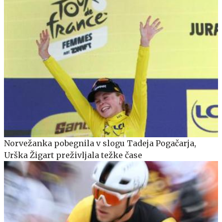
Norvežanka pobegnila v slogu Tadeja Pogačarja,
Urška Žigart preživljala težke čase