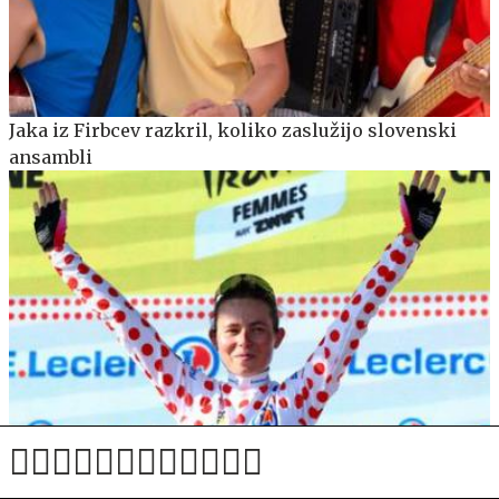
Jaka iz Firbcev razkril, koliko zaslužijo slovenski
ansambli
"Že tri leta brez menstruacije." Nosilka pikčaste