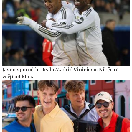
Jasno sporočilo Reala Madrid Viniciusu: Nihče ni
večji od kluba