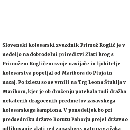
Slovenski kolesarski zvezdnik Primož Roglič je v
nedeljo na dobrodelni prireditvi Zlati krog s
Primožem Rogličem svoje navijače in ljubitelje
kolesarstva popeljal od Maribora do Ptuja in
nazaj. Po izletu so se vrnili na Trg Leona Štuklja v
Mariboru, kjer je ob druženju potekala tudi dražba
nekaterih dragocenih predmetov zasavskega
kolesarskega šampiona. V ponedeljek bo pri
predsedniku države Borutu Pahorju prejel državno
odlikovanje zlati red za zasluge, nato pa ga čaka