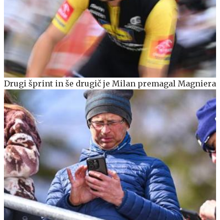
Drugi šprint in še drugič je Milan premagal Magniera