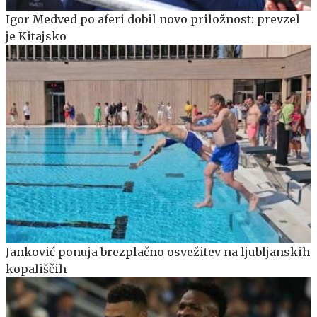
Igor Medved po aferi dobil novo priložnost: prevzel
je Kitajsko
Janković ponuja brezplačno osvežitev na ljubljanskih
kopališčih