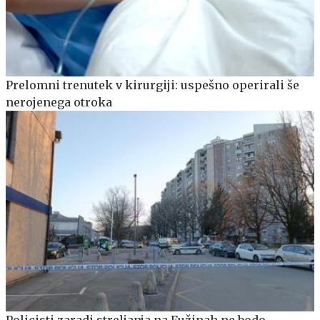
Prelomni trenutek v kirurgiji: uspešno operirali še
nerojenega otroka
Policisti zaradi streljanja na Fužinah ne bodo