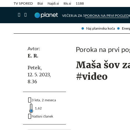
Info in obvestila
Tehnik
TV SPORED
Bizi
Najdi.si
Itis.si
1188
VEČERJA ZA 5
POROKA NA PRVI POGLED
Naj planinska koča
Energ
Avtor:
Poroka na prvi po
E. R.
Maša šov z
Petek,
#video
12. 5. 2023,
8.36
3 leta, 2 meseca
1,62
Natisni članek