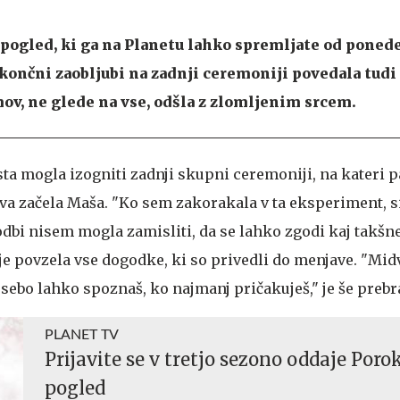
 pogled, ki ga na Planetu lahko spremljate od poned
si končni zaobljubi na zadnji ceremoniji povedala tud
ov, ne glede na vse, odšla z zlomljenim srcem.
ta mogla izogniti zadnji skupni ceremoniji, na kateri pa
va začela Maša. "Ko sem zakorakala v ta eksperiment, si
odbi nisem mogla zamisliti, da se lahko zgodi kaj takšne
 je povzela vse dogodke, ki so privedli do menjave. "Mid
sebo lahko spoznaš, ko najmanj pričakuješ," je še prebr
PLANET TV
Prijavite se v tretjo sezono oddaje Poro
pogled