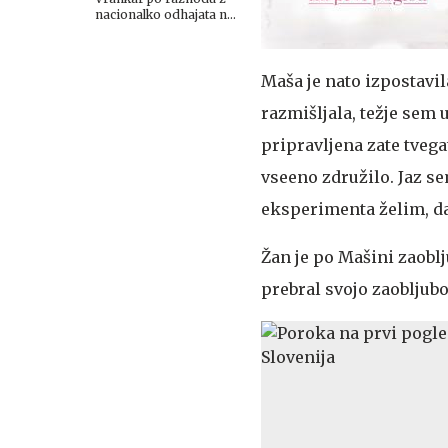
nacionalko odhajata na
Planet TV
Maša je nato izpostavil
razmišljala, težje sem u
pripravljena zate tvegati
vseeno združilo. Jaz sem
eksperimenta želim, da
Žan je po Mašini zaoblj
prebral svojo zaobljubo