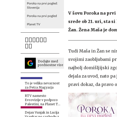
Poroka na prvi pogled:
Slovenija
V šovu Poroka na prvi
Poroka na prvi pogled
srede ob 21. uri, sta 
Planet TV
Žan. Žena Maša je dom
Tudi Maša in Žan se nis
svojimi zaobljubami pr
Dodajte med
prednostne vire
najbolj domišljijski zg
dejala za uvod, nato pa
To je velika nevarnost
pravi dokaz, da pravo o
za Petra Magyarja
RTV namesto
Evrovizije v podporo
Palestini, na Planet TV
z drugačno potezo
Dejan Vunjak in Lucija
Vrankar po razhodu z