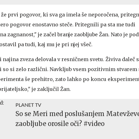
 že prvi pogovor, ki sva ga imela še neporočena, pritegni
tero pogovor enostavno steče. Pritegnili pa sta me tudi
dna zagnanost," je začel branje zaobljube Žan. Nato je po
stavil pa tudi, kaj mu je pri njej všeč.
 najina zveza delovala v resničnem svetu. Živiva daleč s
ali so si zelo različni. Navkljub vsem pozitivnim stvarem 
perimenta še prehitro, zato lahko po koncu eksperimen
rijateljsko," je zaključil Žan.
PLANET TV
So se Meri med poslušanjem Matevžev
zaobljube orosile oči? #video