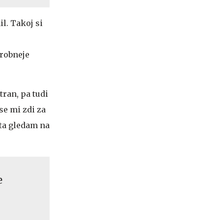
l. Takoj si
drobneje
tran, pa tudi
se mi zdi za
ta gledam na
e