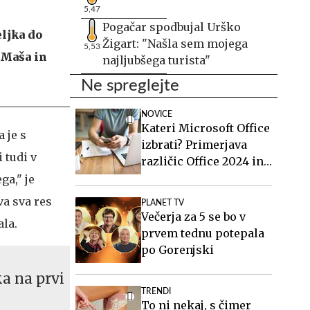
5,47
Pogačar spodbujal Urško
eljka do
Žigart: "Našla sem mojega
5,53
i Maša in
najljubšega turista"
Ne spreglejte
NOVICE
Kateri Microsoft Office
 je s
izbrati? Primerjava
 tudi v
različic Office 2024 in
Office 2021.
ga," je
va sva res
PLANET TV
Večerja za 5 se bo v
ala.
prvem tednu potepala
po Gorenjski
ka na prvi
TRENDI
To ni nekaj, s čimer