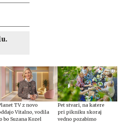
lu.
Planet TV z novo
Pet stvari, na katere
oddajo Vitalno, vodila
pri pikniku skoraj
jo bo Suzana Kozel
vedno pozabimo