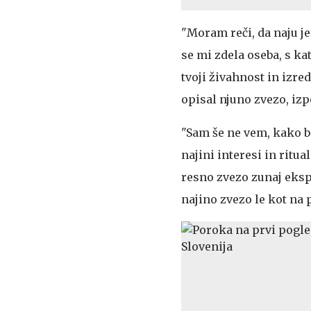
"Moram reči, da naju je
se mi zdela oseba, s ka
tvoji živahnost in izre
opisal njuno zvezo, izpo
"Sam še ne vem, kako bi
najini interesi in ritu
resno zvezo zunaj eks
najino zvezo le kot na p