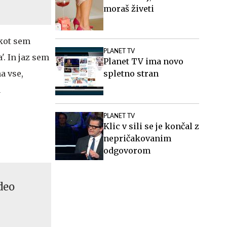
moraš živeti
 kot sem
PLANET TV
'. In jaz sem
Planet TV ima novo
spletno stran
na vse,
a
PLANET TV
Klic v sili se je končal z
nepričakovanim
odgovorom
deo