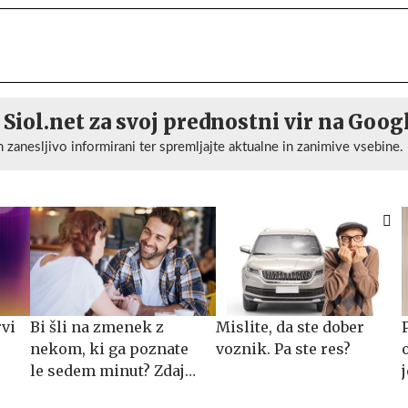
 Siol.net za svoj prednostni vir na Goog
n zanesljivo informirani ter spremljajte aktualne in zanimive vsebine.
rvi
Bi šli na zmenek z
Mislite, da ste dober
nekom, ki ga poznate
voznik. Pa ste res?
le sedem minut? Zdaj
imate priložnost.