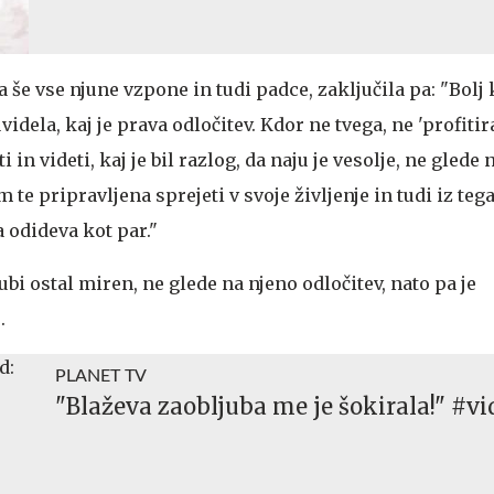
a še vse njune vzpone in tudi padce, zaključila pa: "Bolj
videla, kaj je prava odločitev. Kdor ne tvega, ne 'profitira
 in videti, kaj je bil razlog, da naju je vesolje, ne glede 
 te pripravljena sprejeti v svoje življenje in tudi iz teg
 odideva kot par."
ubi ostal miren, ne glede na njeno odločitev, nato pa je
.
PLANET TV
"Blaževa zaobljuba me je šokirala!" #vi