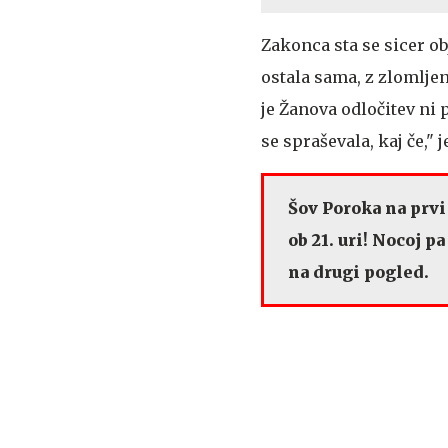
Zakonca sta se sicer ob
ostala sama, z zlomlje
je Žanova odločitev ni p
se spraševala, kaj če," 
Šov Poroka na prvi
ob 21. uri! Nocoj 
na drugi pogled.