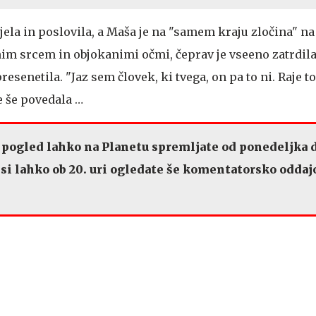
jela in poslovila, a Maša je na "samem kraju zločina" n
nim srcem in objokanimi očmi, čeprav je vseeno zatrdila
resenetila. "Jaz sem človek, ki tvega, on pa to ni. Raje to
je še povedala …
 pogled lahko na Planetu spremljate od ponedeljka 
pa si lahko ob 20. uri ogledate še komentatorsko odda