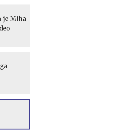
im je Miha
ideo
 ga