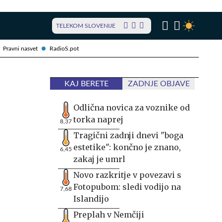
TELEKOM SLOVENIJE
Pravni nasvet
RadioS.pot
KAJ BERETE
ZADNJE OBJAVE
Odlična novica za voznike od
torka naprej
8,37
Tragični zadnji dnevi "boga
estetike": končno je znano,
6,45
zakaj je umrl
Novo razkritje v povezavi s
Fotopubom: sledi vodijo na
7,68
Islandijo
Preplah v Nemčiji