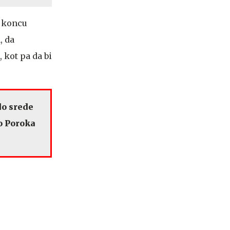
a koncu
, da
, kot pa da bi
do srede
jo Poroka