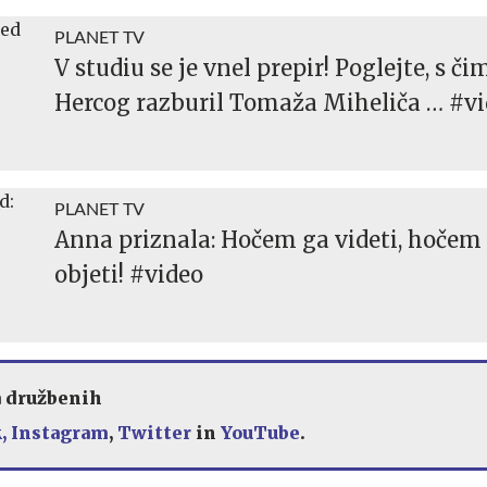
PLANET TV
V studiu se je vnel prepir! Poglejte, s č
Hercog razburil Tomaža Miheliča … #v
PLANET TV
Anna priznala: Hočem ga videti, hočem
objeti! #video
a družbenih
,
Instagram
,
Twitter
in
YouTube
.