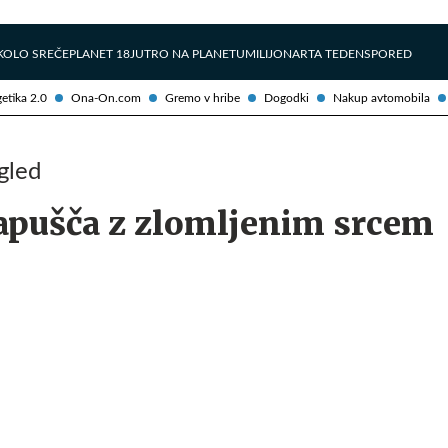
Želite prejemati e-novice?
Uživajmo pametno
KOLO SREČE
PLANET 18
JUTRO NA PLANETU
MILIJONAR
TA TEDEN
SPORED
etika 2.0
Ona-On.com
Gremo v hribe
Dogodki
Nakup avtomobila
gled
apušča z zlomljenim srcem