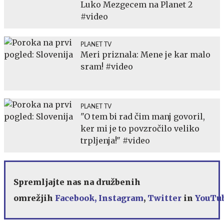
Luko Mezgecem na Planet 2
#video
PLANET TV
Meri priznala: Mene je kar malo
sram! #video
PLANET TV
"O tem bi rad čim manj govoril,
ker mi je to povzročilo veliko
trpljenja!" #video
Spremljajte nas na družbenih
omrežjih
Facebook,
Instagram
,
Twitter
in
YouTu