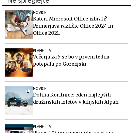
Ne spreglejte
NOVICE
Kateri Microsoft Office izbrati?
Primerjava različic Office 2024 in
Office 2021.
PLANET TV
Večerja za 5 se bo v prvem tednu
potepala po Gorenjski
NOVICE
Dolina Koritnice: eden najlepših
družinskih izletov v Julijskih Alpah
PLANET TV
Planet TV ima novo spletno stran