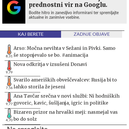
prednostni vir na Googlu.
Bodite hitro in zanesljivo informirani ter spremljajte
aktualne in zanimive vsebine.
KAJ BERETE
ZADNJE OBJAVE
Arso: Močna nevihta v Sežani in Pivki. Samo
še stopnjevalo se bo. #animacija
8,31
Nova odkritja v izsušeni Donavi
9,79
Svarilo ameriških obveščevalcev: Rusija bi to
lahko storila že jeseni
7,56
Ana Tavčar srečna v novi službi: Ni hodniških
govoric, kavic, šušljanja, igric in politike
9,77
Bizaren prizor na hrvaški meji: nasmejal vas
bo do solz
4,70