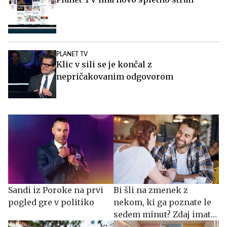
PLANET TV
Klic v sili se je končal z
nepričakovanim odgovorom
Sandi iz Poroke na prvi
Bi šli na zmenek z
pogled gre v politiko
nekom, ki ga poznate le
sedem minut? Zdaj imate
priložnost.