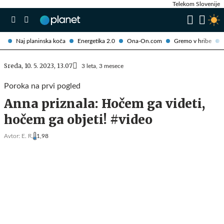
Telekom Slovenije
Naj planinska koča
Energetika 2.0
Ona-On.com
Gremo v hribe
Sreda, 10. 5. 2023, 13.07
3 leta, 3 mesece
Poroka na prvi pogled
Anna priznala: Hočem ga videti,
hočem ga objeti! #video
Avtor:
E. R.
1,98