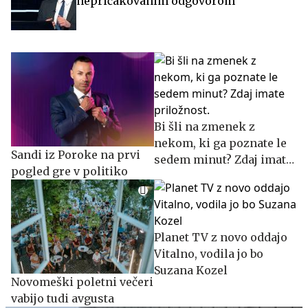
nepričakovanim odgovorom
Bi šli na zmenek z
nekom, ki ga poznate le
Sandi iz Poroke na prvi
sedem minut? Zdaj imate
pogled gre v politiko
priložnost.
Planet TV z novo oddajo
Vitalno, vodila jo bo
Suzana Kozel
Novomeški poletni večeri
vabijo tudi avgusta