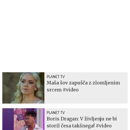
PLANET TV
Maša šov zapušča z zlomljenim
srcem #video
PLANET TV
Boris Dragan: V življenju ne bi
storil česa takšnega! #video