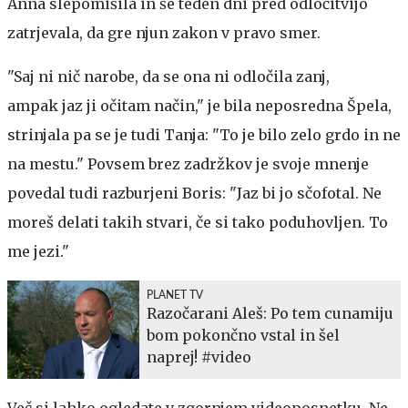
Anna slepomišila in še teden dni pred odločitvijo
zatrjevala, da gre njun zakon v pravo smer.
"Saj ni nič narobe, da se ona ni odločila zanj,
ampak jaz ji očitam način," je bila neposredna Špela,
strinjala pa se je tudi Tanja: "To je bilo zelo grdo in ne
na mestu." Povsem brez zadržkov je svoje mnenje
povedal tudi razburjeni Boris: "Jaz bi jo sčofotal. Ne
moreš delati takih stvari, če si tako poduhovljen. To
me jezi."
PLANET TV
Razočarani Aleš: Po tem cunamiju
bom pokončno vstal in šel
naprej! #video