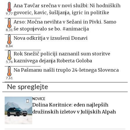
Ana Tavčar srečna v novi službi: Ni hodniških
govoric, kavic, šušljanja, igric in politike
9,77
Arso: Močna nevihta v Sežani in Pivki. Samo
še stopnjevalo se bo. #animacija
8,31
Nova odkritja v izsušeni Donavi
8,84
Rok Snežič policiji naznanil sum storitve
kaznivega dejanja Roberta Goloba
5,76
Na Pašmanu našli truplo 24-letnega Slovenca
7,61
Ne spreglejte
NOVICE
Dolina Koritnice: eden najlepših
družinskih izletov v Julijskih Alpah