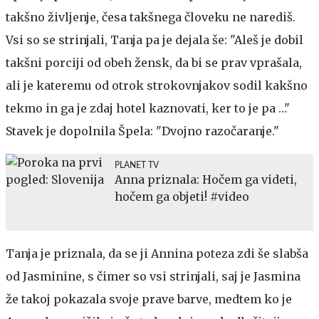
takšno življenje, česa takšnega človeku ne narediš.
Vsi so se strinjali, Tanja pa je dejala še: "Aleš je dobil
takšni porciji od obeh žensk, da bi se prav vprašala,
ali je kateremu od otrok strokovnjakov sodil kakšno
tekmo in ga je zdaj hotel kaznovati, ker to je pa …"
Stavek je dopolnila Špela: "Dvojno razočaranje."
PLANET TV
Anna priznala: Hočem ga videti,
hočem ga objeti! #video
Tanja je priznala, da se ji Annina poteza zdi še slabša
od Jasminine, s čimer so vsi strinjali, saj je Jasmina
že takoj pokazala svoje prave barve, medtem ko je