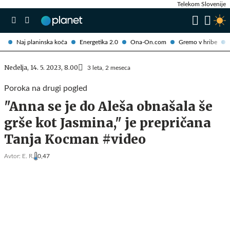
Telekom Slovenije
Naj planinska koča
Energetika 2.0
Ona-On.com
Gremo v hribe
Nedelja, 14. 5. 2023, 8.00
3 leta, 2 meseca
Poroka na drugi pogled
"Anna se je do Aleša obnašala še
grše kot Jasmina," je prepričana
Tanja Kocman #video
Avtor:
E. R.
0,47