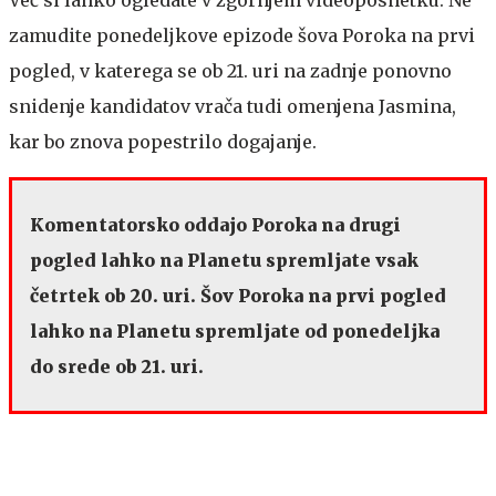
Več si lahko ogledate v zgornjem videoposnetku. Ne
zamudite ponedeljkove epizode šova Poroka na prvi
pogled, v katerega se ob 21. uri na zadnje ponovno
snidenje kandidatov vrača tudi omenjena Jasmina,
kar bo znova popestrilo dogajanje.
Komentatorsko oddajo Poroka na drugi
pogled lahko na Planetu spremljate vsak
četrtek ob 20. uri. Šov Poroka na prvi pogled
lahko na Planetu spremljate od ponedeljka
do srede ob 21. uri.