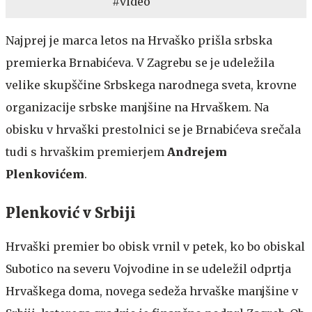
#video
Najprej je marca letos na Hrvaško prišla srbska
premierka Brnabićeva. V Zagrebu se je udeležila
velike skupščine Srbskega narodnega sveta, krovne
organizacije srbske manjšine na Hrvaškem. Na
obisku v hrvaški prestolnici se je Brnabićeva srečala
tudi s hrvaškim premierjem
Andrejem
Plenkovićem
.
Plenković v Srbiji
Hrvaški premier bo obisk vrnil v petek, ko bo obiskal
Subotico na severu Vojvodine in se udeležil odprtja
Hrvaškega doma, novega sedeža hrvaške manjšine v