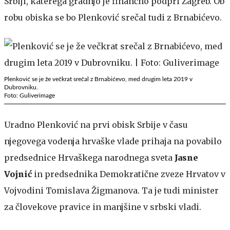
Srbiji, katerega gradnjo je finančno podprl Zagreb. Ob
robu obiska se bo Plenković srečal tudi z Brnabićevo.
Plenković se je že večkrat srečal z Brnabićevo, med drugim leta 2019 v
Dubrovniku.
Foto: Guliverimage
Uradno Plenković na prvi obisk Srbije v času
njegovega vodenja hrvaške vlade prihaja na povabilo
predsednice Hrvaškega narodnega sveta
Jasne
Vojnić
in predsednika Demokratične zveze Hrvatov v
Vojvodini Tomislava Žigmanova. Ta je tudi minister
za človekove pravice in manjšine v srbski vladi.