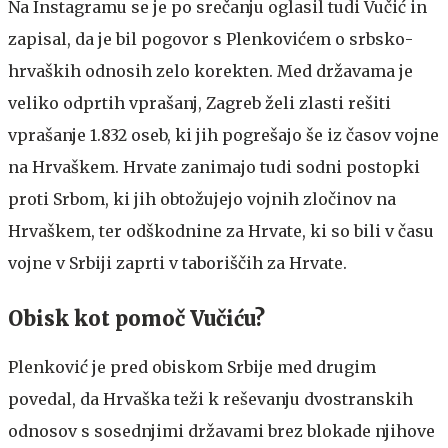
Na Instagramu se je po srečanju oglasil tudi Vučić in
zapisal, da je bil pogovor s Plenkovićem o srbsko-
hrvaških odnosih zelo korekten. Med državama je
veliko odprtih vprašanj, Zagreb želi zlasti rešiti
vprašanje 1.832 oseb, ki jih pogrešajo še iz časov vojne
na Hrvaškem. Hrvate zanimajo tudi sodni postopki
proti Srbom, ki jih obtožujejo vojnih zločinov na
Hrvaškem, ter odškodnine za Hrvate, ki so bili v času
vojne v Srbiji zaprti v taboriščih za Hrvate.
Obisk kot pomoč Vučiću?
Plenković je pred obiskom Srbije med drugim
povedal, da Hrvaška teži k reševanju dvostranskih
odnosov s sosednjimi državami brez blokade njihove