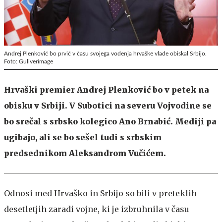
Andrej Plenković bo prvič v času svojega vodenja hrvaške vlade obiskal Srbijo.
Foto: Guliverimage
Hrvaški premier Andrej Plenković bo v petek na
obisku v Srbiji. V Subotici na severu Vojvodine se
bo srečal s srbsko kolegico Ano Brnabić. Mediji pa
ugibajo, ali se bo sešel tudi s srbskim
predsednikom Aleksandrom Vučićem.
Odnosi med Hrvaško in Srbijo so bili v preteklih
desetletjih zaradi vojne, ki je izbruhnila v času