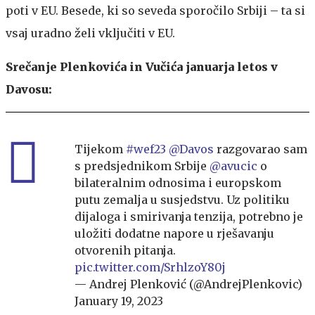
poti v EU. Besede, ki so seveda sporočilo Srbiji – ta si
vsaj uradno želi vključiti v EU.
Srečanje Plenkovića in Vučića januarja letos v
Davosu:
Tijekom
#wef23
@Davos
razgovarao sam
s predsjednikom Srbije
@avucic
o
bilateralnim odnosima i europskom
putu zemalja u susjedstvu. Uz politiku
dijaloga i smirivanja tenzija, potrebno je
uložiti dodatne napore u rješavanju
otvorenih pitanja.
pic.twitter.com/SrhlzoY80j
— Andrej Plenković (@AndrejPlenkovic)
January 19, 2023