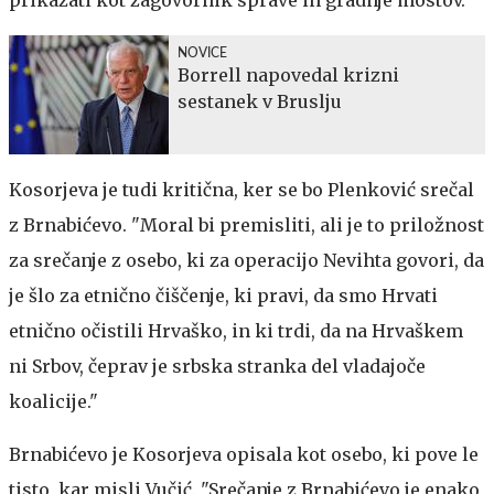
NOVICE
Borrell napovedal krizni
sestanek v Bruslju
Kosorjeva je tudi kritična, ker se bo Plenković srečal
z Brnabićevo. "Moral bi premisliti, ali je to priložnost
za srečanje z osebo, ki za operacijo Nevihta govori, da
je šlo za etnično čiščenje, ki pravi, da smo Hrvati
etnično očistili Hrvaško, in ki trdi, da na Hrvaškem
ni Srbov, čeprav je srbska stranka del vladajoče
koalicije."
Brnabićevo je Kosorjeva opisala kot osebo, ki pove le
tisto, kar misli Vučić. "Srečanje z Brnabićevo je enako