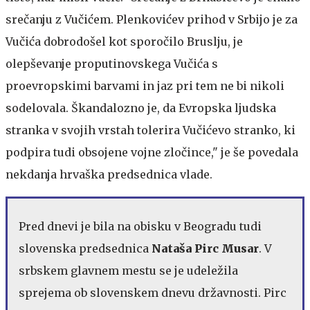
srečanju z Vučićem. Plenkovićev prihod v Srbijo je za
Vučića dobrodošel kot sporočilo Bruslju, je
olepševanje proputinovskega Vučića s
proevropskimi barvami in jaz pri tem ne bi nikoli
sodelovala. Škandalozno je, da Evropska ljudska
stranka v svojih vrstah tolerira Vučićevo stranko, ki
podpira tudi obsojene vojne zločince," je še povedala
nekdanja hrvaška predsednica vlade.
Pred dnevi je bila na obisku v Beogradu tudi
slovenska predsednica
Nataša Pirc Musar
. V
srbskem glavnem mestu se je udeležila
sprejema ob slovenskem dnevu državnosti. Pirc