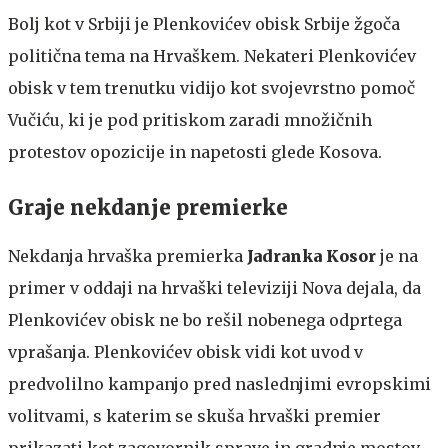
Bolj kot v Srbiji je Plenkovićev obisk Srbije žgoča
politična tema na Hrvaškem. Nekateri Plenkovićev
obisk v tem trenutku vidijo kot svojevrstno pomoč
Vučiću, ki je pod pritiskom zaradi množičnih
protestov opozicije in napetosti glede Kosova.
Graje nekdanje premierke
Nekdanja hrvaška premierka
Jadranka Kosor
je na
primer v oddaji na hrvaški televiziji Nova dejala, da
Plenkovićev obisk ne bo rešil nobenega odprtega
vprašanja. Plenkovićev obisk vidi kot uvod v
predvolilno kampanjo pred naslednjimi evropskimi
volitvami, s katerim se skuša hrvaški premier
prikazati kot zagovornik sprave in gradnje mostov.