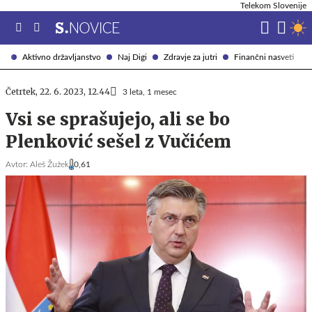
Telekom Slovenije
Aktivno državljanstvo
Naj Digi
Zdravje za jutri
Finančni nasveti
Četrtek, 22. 6. 2023, 12.44
3 leta, 1 mesec
Vsi se sprašujejo, ali se bo
Plenković sešel z Vučićem
Avtor:
Aleš Žužek
0,61