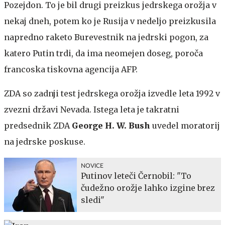
Pozejdon. To je bil drugi preizkus jedrskega orožja v
nekaj dneh, potem ko je Rusija v nedeljo preizkusila
napredno raketo Burevestnik na jedrski pogon, za
katero Putin trdi, da ima neomejen doseg, poroča
francoska tiskovna agencija AFP.
ZDA so zadnji test jedrskega orožja izvedle leta 1992 v
zvezni državi Nevada. Istega leta je takratni
predsednik ZDA
George H. W. Bush
uvedel moratorij
na jedrske poskuse.
NOVICE
Putinov leteči Černobil: "To
čudežno orožje lahko izgine brez
sledi"