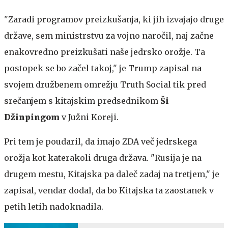
"Zaradi programov preizkušanja, ki jih izvajajo druge
države, sem ministrstvu za vojno naročil, naj začne
enakovredno preizkušati naše jedrsko orožje. Ta
postopek se bo začel takoj," je Trump zapisal na
svojem družbenem omrežju Truth Social tik pred
srečanjem s kitajskim predsednikom
Ši
Džinpingom
v Južni Koreji.
Pri tem je poudaril, da imajo ZDA več jedrskega
orožja kot katerakoli druga država. "Rusija je na
drugem mestu, Kitajska pa daleč zadaj na tretjem," je
zapisal, vendar dodal, da bo Kitajska ta zaostanek v
petih letih nadoknadila.