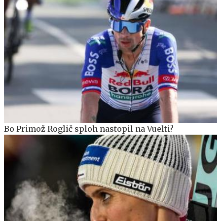
Bo Primož Roglič sploh nastopil na Vuelti?