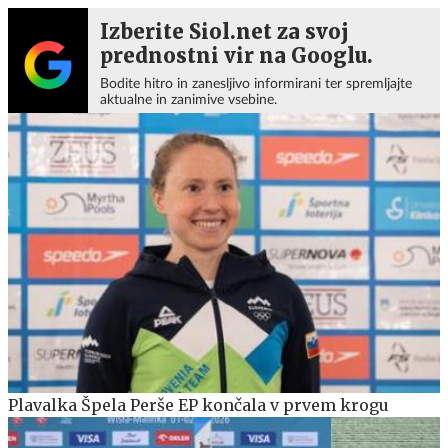
Izberite Siol.net za svoj
prednostni vir na Googlu.
Bodite hitro in zanesljivo informirani ter spremljajte
aktualne in zanimive vsebine.
Plavalka Špela Perše EP končala v prvem krogu