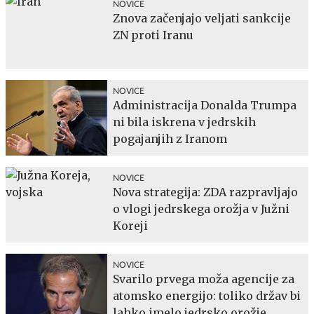
NOVICE
Znova začenjajo veljati sankcije
ZN proti Iranu
NOVICE
Administracija Donalda Trumpa
ni bila iskrena v jedrskih
pogajanjih z Iranom
NOVICE
Nova strategija: ZDA razpravljajo
o vlogi jedrskega orožja v Južni
Koreji
NOVICE
Svarilo prvega moža agencije za
atomsko energijo: toliko držav bi
lahko imelo jedrsko orožje