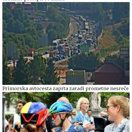
Primorska avtocesta zaprta zaradi prometne nesreče