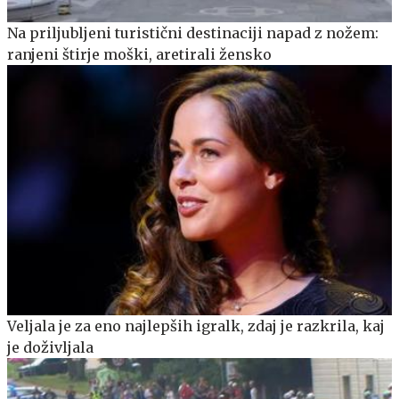
Na priljubljeni turistični destinaciji napad z nožem:
ranjeni štirje moški, aretirali žensko
Veljala je za eno najlepših igralk, zdaj je razkrila, kaj
je doživljala