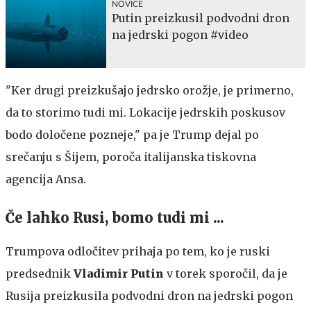
NOVICE
Putin preizkusil podvodni dron
na jedrski pogon #video
"Ker drugi preizkušajo jedrsko orožje, je primerno,
da to storimo tudi mi. Lokacije jedrskih poskusov
bodo določene pozneje," pa je Trump dejal po
srečanju s Šijem, poroča italijanska tiskovna
agencija Ansa.
Če lahko Rusi, bomo tudi mi ...
Trumpova odločitev prihaja po tem, ko je ruski
predsednik
Vladimir Putin
v torek sporočil, da je
Rusija preizkusila podvodni dron na jedrski pogon