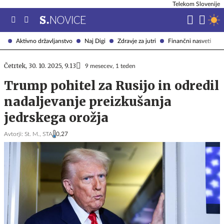
Telekom Slovenije
Aktivno državljanstvo
Naj Digi
Zdravje za jutri
Finančni nasveti
Četrtek, 30. 10. 2025, 9.13
9 mesecev, 1 teden
Trump pohitel za Rusijo in odredil
nadaljevanje preizkušanja
jedrskega orožja
Avtorji:
St. M.,
STA
0,27