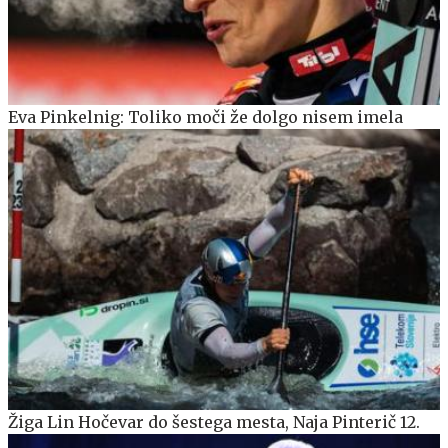
Eva Pinkelnig: Toliko moči že dolgo nisem imela
Žiga Lin Hočevar do šestega mesta, Naja Pinterič 12.