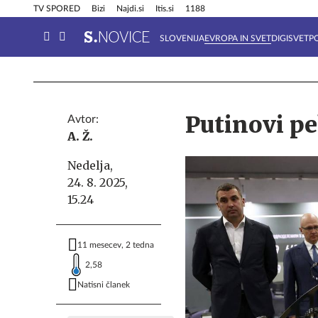
Info in obvestila
Tehnik
TV SPORED
Bizi
Najdi.si
Itis.si
1188
SLOVENIJA
EVROPA IN SVET
DIGISVET
P
Putinovi pe
Avtor:
A. Ž.
Nedelja,
24. 8. 2025,
15.24
11 mesecev, 2 tedna
2,58
Natisni članek