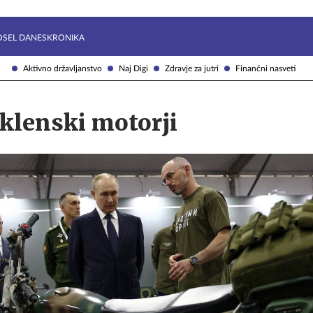
Želite prejemati e-novice?
Uživajmo pametno
OSEL DANES
KRONIKA
Aktivno državljanstvo
Naj Digi
Zdravje za jutri
Finančni nasveti
klenski motorji