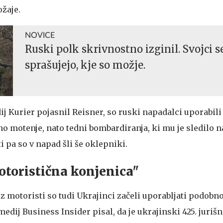
ožaje.
NOVICE
Ruski polk skrivnostno izginil. Svojci s
sprašujejo, kje so možje.
dij Kurier pojasnil Reisner, so ruski napadalci uporabili 
o motenje, nato tedni bombardiranja, ki mu je sledilo 
i pa so v napad šli še oklepniki.
toristična konjenica"
 motoristi so tudi Ukrajinci začeli uporabljati podobno
medij Business Insider pisal, da je ukrajinski 425. jurišn