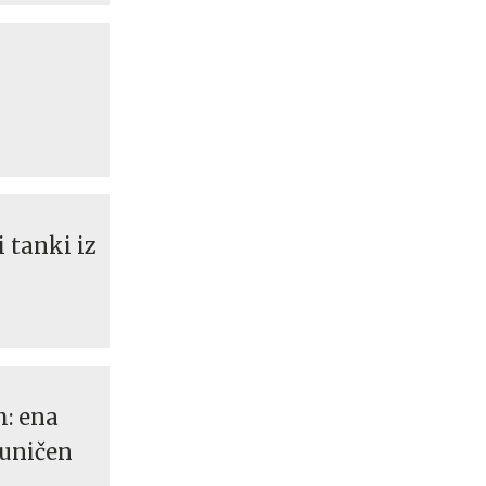
 tanki iz
h: ena
 uničen