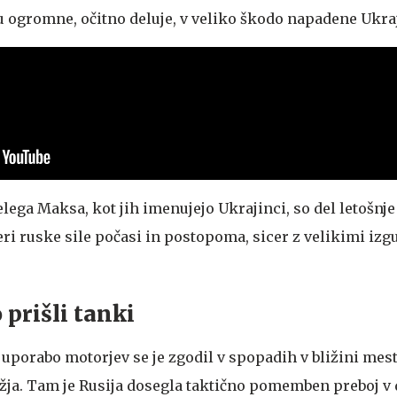
u ogromne, očitno deluje, v veliko škodo napadene Ukra
lega Maksa, kot jih imenujejo Ukrajinci, so del letošnj
eri ruske sile počasi in postopoma, sicer z velikimi izg
 prišli tanki
 uporabo motorjev se je zgodil v spopadih v bližini me
ožja. Tam je Rusija dosegla taktično pomemben preboj v