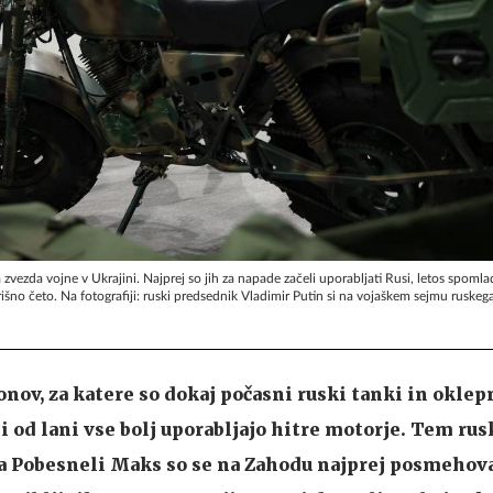
 zvezda vojne v Ukrajini. Najprej so jih za napade začeli uporabljati Rusi, letos spomlad
išno četo. Na fotografiji: ruski predsednik Vladimir Putin si na vojaškem sejmu ruskeg
onov, za katere so dokaj počasni ruski tanki in oklep
si od lani vse bolj uporabljajo hitre motorje. Tem ru
a Pobesneli Maks so se na Zahodu najprej posmehova