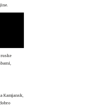
jine.
e ruske
ubami,
sta Kamjansk,
 dobro