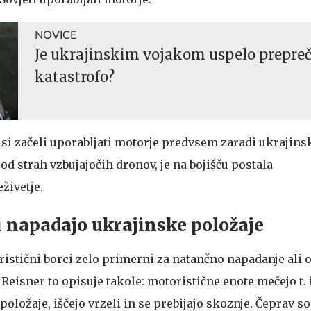
NOVICE
Je ukrajinskim vojakom uspelo prepreči
katastrofo?
usi začeli uporabljati motorje predvsem zaradi ukrajins
st od strah vzbujajočih dronov, je na bojišču postala
živetje.
 napadajo ukrajinske položaje
ristični borci zelo primerni za natančno napadanje ali 
eisner to opisuje takole: motoristične enote mečejo t. i
oložaje, iščejo vrzeli in se prebijajo skoznje. Čeprav s