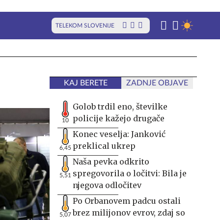
TELEKOM SLOVENIJE
KAJ BERETE
ZADNJE OBJAVE
Golob trdil eno, številke
policije kažejo drugače
10
Konec veselja: Janković
preklical ukrep
6,45
Naša pevka odkrito
spregovorila o ločitvi: Bila je
5,51
njegova odločitev
Po Orbanovem padcu ostali
brez milijonov evrov, zdaj so
5,07