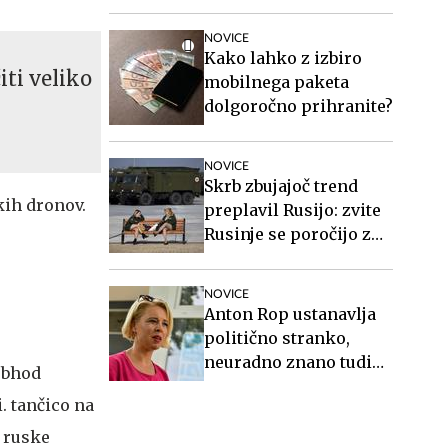
NOVICE
Kako lahko z izbiro
ti veliko
mobilnega paketa
dolgoročno prihranite?
NOVICE
Skrb zbujajoč trend
kih dronov.
preplavil Rusijo: zvite
Rusinje se poročijo z
ranjenimi vojaki in
sorodnikom po smrti
NOVICE
poberejo ves denar
Anton Rop ustanavlja
politično stranko,
neuradno znano tudi
obhod
ime generalnega
. tančico na
sekretarja
o ruske