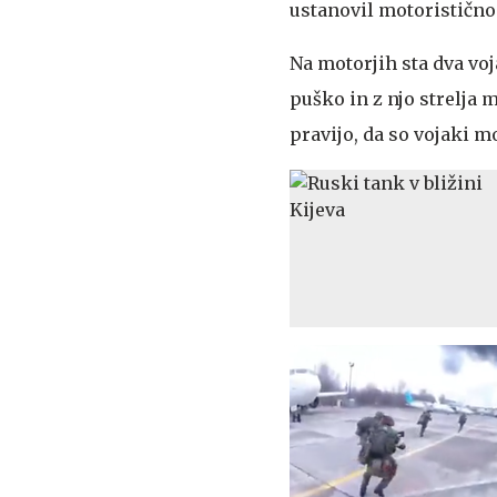
ustanovil motoristično 
Na motorjih sta dva voja
puško in z njo strelja
pravijo, da so vojaki mo