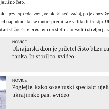
jurišno četo.
ka, prvi spredaj vozi, vojak, ki sedi zadaj, pa je oborož
 med napadom, ko se motor premika z veliko hitrostjo. U
toristične čete pred tem na stotine ur vadili streljanje 
NOVICE
Ukrajinski dron je priletel čisto blizu 
tanka. In storil to. #video
NOVICE
Poglejte, kako so se ruski specialci ujeli
ukrajinsko past #video