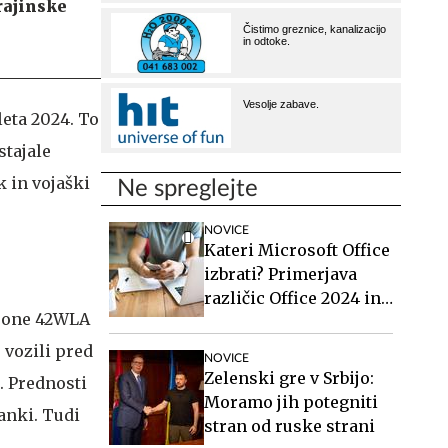
rajinske
leta 2024. To
stajale
k in vojaški
Ne spreglejte
NOVICE
Kateri Microsoft Office
izbrati? Primerjava
različic Office 2024 in
dsone 42WLA
Office 2021.
 vozili pred
NOVICE
Zelenski gre v Srbijo:
. Prednosti
Moramo jih potegniti
tanki. Tudi
stran od ruske strani