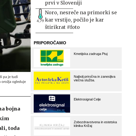
prvi v Sloveniji
Noro, nesreče na primorki se
kar vrstijo, počilo je kar
4,79
štirikrat #foto
i pa je tudi
a orožja ogleduje
na bojna
skim
li, toda