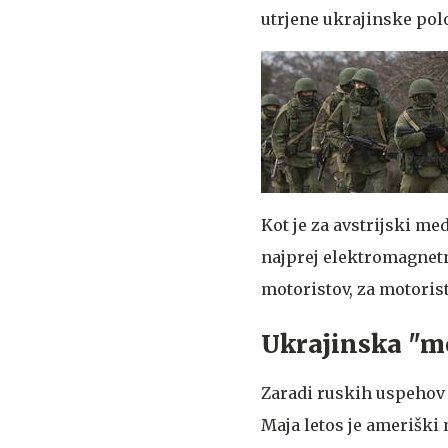
utrjene ukrajinske pol
Kot je za avstrijski me
najprej elektromagnetn
motoristov, za motorist
Ukrajinska "mo
Zaradi ruskih uspehov z
Maja letos je ameriški 