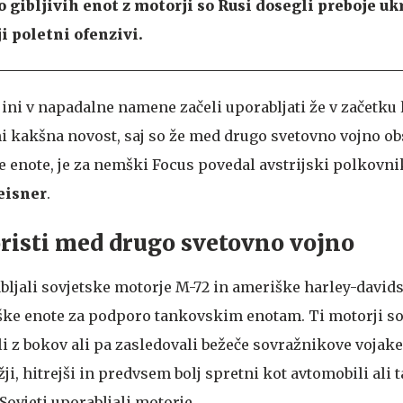
o gibljivih enot z motorji so Rusi dosegli preboje uk
i poletni ofenzivi.
ini v napadalne namene začeli uporabljati že v začetku 
 kakšna novost, saj so že med drugo svetovno vojno ob
e enote, je za nemški Focus povedal avstrijski polkovni
eisner
.
risti med drugo svetovno vojno
abljali sovjetske motorje M-72 in ameriške harley-davi
iške enote za podporo tankovskim enotam. Ti motorji so
ali z bokov ali pa zasledovali bežeče sovražnikove vojake
žji, hitrejši in predvsem bolj spretni kot avtomobili ali 
ovjeti uporabljali motorje.