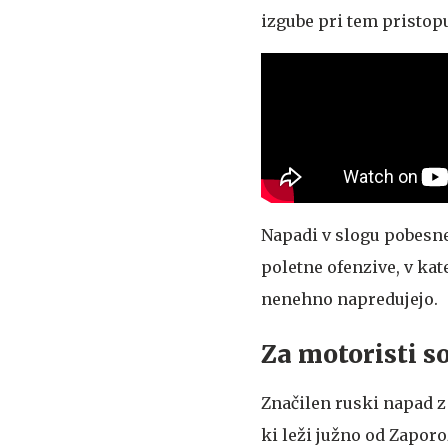
izgube pri tem pristop
Napadi v slogu pobesne
poletne ofenzive, v kat
nenehno napredujejo.
Za motoristi so
Značilen ruski napad z
ki leži južno od Zapor