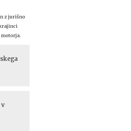
en z jurišno
krajinci
z motorja.
ruskega
 v