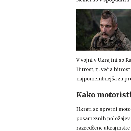
V vojni v Ukrajini so R
Hitrost, tj. večja hitro
najpomembnejša za pre
Kako motoristi
Hkrati so spretni moto
posameznih položajev. R
razredčene ukrajinske p