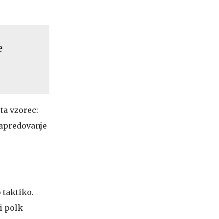
e
ta vzorec:
napredovanje
 taktiko.
i polk