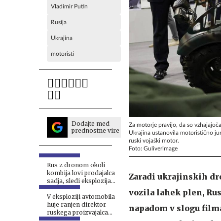
Vladimir Putin
Rusija
Ukrajina
motoristi
Dodajte med
Za motorje pravijo, da so vzhajajoča
prednostne vire
Ukrajina ustanovila motoristično jur
ruski vojaški motor.
Foto: Guliverimage
Rus z dronom okoli
kombija lovi prodajalca
Zaradi ukrajinskih dr
sadja, sledi eksplozija
#video
vozila lahek plen, Ru
V eksploziji avtomobila
huje ranjen direktor
napadom v slogu film
ruskega proizvajalca
dronov