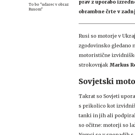
prav z uporabo izredn
To bo "udarec v obraz
Rusom"
obrambne črte v zadnj
Rusi so motorje v Ukraj
zgodovinsko gledano ni
motoristične izvidnišk
strokovnjak
Markus R
Sovjetski moto
Takrat so Sovjeti upor
s prikolico kot izvidn
tanki in jih ali podpir
so očitne: motorji so la
Nemci so v spopadih s S