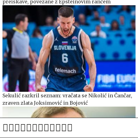
preiskave, povezane z Epsteinovim rančem
Sekulić razkril seznam: vračata se Nikolić in Čančar,
zraven zlata Joksimović in Bojović