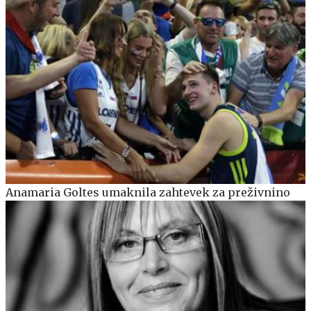
Anamaria Goltes umaknila zahtevek za preživnino