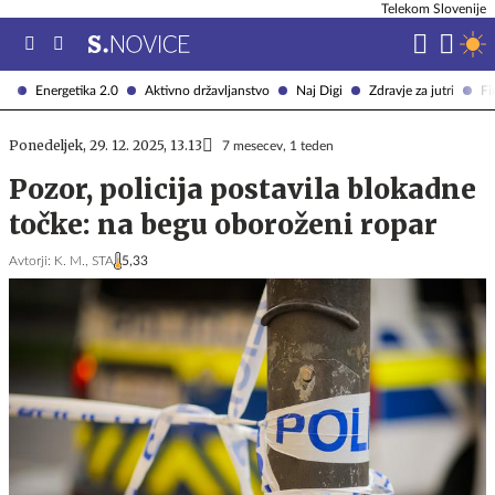
Telekom Slovenije
Energetika 2.0
Aktivno državljanstvo
Naj Digi
Zdravje za jutri
Fi
Ponedeljek, 29. 12. 2025, 13.13
7 mesecev, 1 teden
Pozor, policija postavila blokadne
točke: na begu oboroženi ropar
Avtorji:
K. M.,
STA
5,33