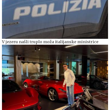
V jezeru našli truplo moža italijanske ministrice