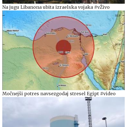
Na jugu Libanona ubita izraelska vojaka #vŽivo
Močnejši potres navsezgodaj stresel Egipt #video