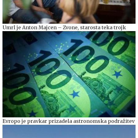
Umrl je Anton Majcen – Zvone, starosta teka trojk
Evropo je pravkar prizadela astronomska podražitev