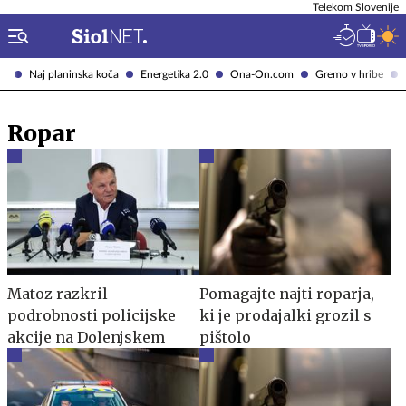
Telekom Slovenije
Naj planinska koča
Energetika 2.0
Ona-On.com
Gremo v hribe
Ropar
Matoz razkril
Pomagajte najti roparja,
podrobnosti policijske
ki je prodajalki grozil s
akcije na Dolenjskem
pištolo