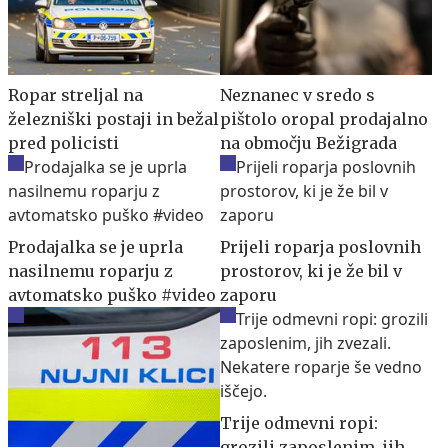
Ropar streljal na
Neznanec v sredo s
železniški postaji in bežal
pištolo oropal prodajalno
pred policisti
na območju Bežigrada
Prodajalka se je uprla
Prijeli roparja poslovnih
nasilnemu roparju z
prostorov, ki je že bil v
avtomatsko puško #video
zaporu
Trije odmevni ropi:
grozili zaposlenim, jih