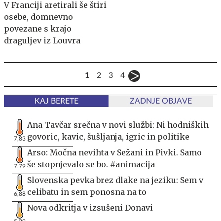
V Franciji aretirali še štiri
osebe, domnevno
povezane s krajo
draguljev iz Louvra
1
2
3
4
KAJ BERETE
ZADNJE OBJAVE
Ana Tavčar srečna v novi službi: Ni hodniških
govoric, kavic, šušljanja, igric in politike
7,83
Arso: Močna nevihta v Sežani in Pivki. Samo
še stopnjevalo se bo. #animacija
7,79
Slovenska pevka brez dlake na jeziku: Sem v
celibatu in sem ponosna na to
6,88
Nova odkritja v izsušeni Donavi