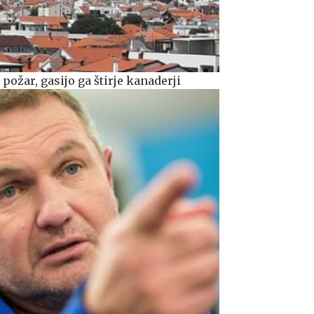
 požar, gasijo ga štirje kanaderji