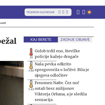
TELEKOM SLOVENIJE
sveti
bežal
KAJ BERETE
ZADNJE OBJAVE
Golob trdil eno, številke
policije kažejo drugače
10
Naša pevka odkrito
spregovorila o ločitvi: Bila je
5,80
njegova odločitev
Fenomen Nafte. Čez noč
ostali brez milijonov
5,43
Viktorja Orbana, a je sledila
senzacija.