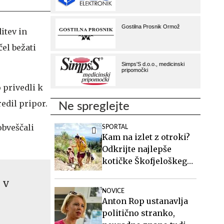
itev in
čel bežati
 privedli k
edil pripor.
Ne spreglejte
obveščali
SPORTAL
Kam na izlet z otroki?
Odkrijte najlepše
kotičke Škofjeloškega
hribovja.
 v
NOVICE
Anton Rop ustanavlja
politično stranko,