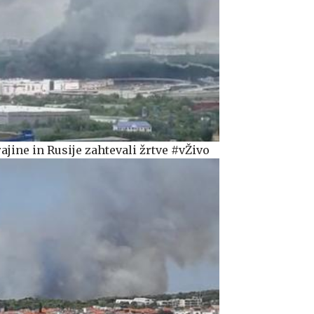
jine in Rusije zahtevali žrtve #vŽivo