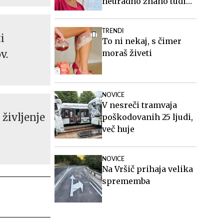
neuradno znano tudi
ime generalnega
sekretarja
TRENDI
i
To ni nekaj, s čimer
v.
moraš živeti
NOVICE
V nesreči tramvaja
 življenje
poškodovanih 25 ljudi,
več huje
NOVICE
Na Vršič prihaja velika
sprememba