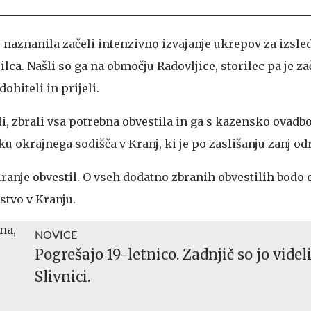
 naznanila začeli intenzivno izvajanje ukrepov za izsled
lca. Našli so ga na območju Radovljice, storilec pa je za
dohiteli in prijeli.
, zbrali vsa potrebna obvestila in ga s kazensko ovadbo
okrajnega sodišča v Kranj, ki je po zaslišanju zanj odr
biranje obvestil. O vseh dodatno zbranih obvestilih bodo 
stvo v Kranju.
NOVICE
Pogrešajo 19-letnico. Zadnjič so jo videli
Slivnici.