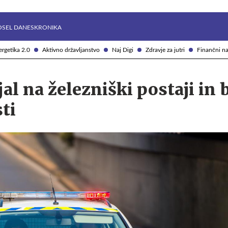
Želite prejemati e-novice?
Uživajmo pametno
OSEL DANES
KRONIKA
rgetika 2.0
Aktivno državljanstvo
Naj Digi
Zdravje za jutri
Finančni na
jal na železniški postaji in 
ti