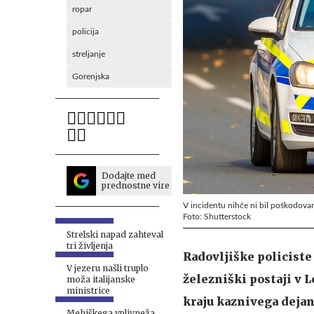
ropar
policija
streljanje
Gorenjska
Dodajte med
prednostne vire
V incidentu nihče ni bil poškodovan,
Foto: Shutterstock
Strelski napad zahteval
tri življenja
Radovljiške policiste 
V jezeru našli truplo
železniški postaji v 
moža italijanske
ministrice
kraju kaznivega dejanj
Mehiškega vplivneža