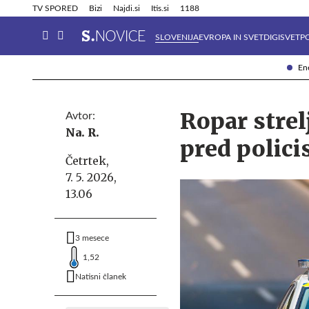
Info in obvestila
Tehnik
TV SPORED
Bizi
Najdi.si
Itis.si
1188
SLOVENIJA
EVROPA IN SVET
DIGISVET
P
Ene
Ropar strel
Avtor:
Na. R.
pred policis
Četrtek,
7. 5. 2026,
13.06
3 mesece
1,52
Natisni članek