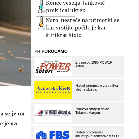
Konec veselja: Janković
preklical ukrep
3,84
Noro, nesreče na primorki se
kar vrstijo, počilo je kar
5,17
štirikrat #foto
a se je na
c je na