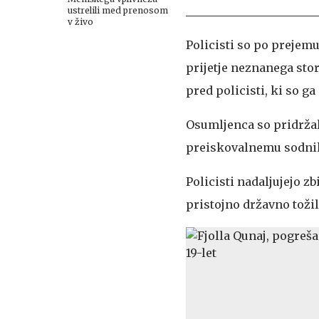
ustrelili med prenosom
v živo
Policisti so po prejemu
prijetje neznanega stori
pred policisti, ki so ga 
Osumljenca so pridržali
preiskovalnemu sodniku 
Policisti nadaljujejo z
pristojno državno tožil