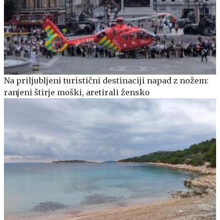
Na priljubljeni turistični destinaciji napad z nožem:
ranjeni štirje moški, aretirali žensko