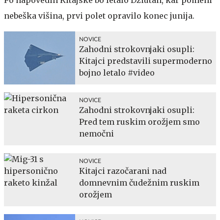
Po napovedih Kitajske bo letalo Džiutan, kar pomeni
nebeška višina, prvi polet opravilo konec junija.
NOVICE
Zahodni strokovnjaki osupli:
Kitajci predstavili supermoderno
bojno letalo #video
NOVICE
Zahodni strokovnjaki osupli:
Pred tem ruskim orožjem smo
nemočni
NOVICE
Kitajci razočarani nad
domnevnim čudežnim ruskim
orožjem