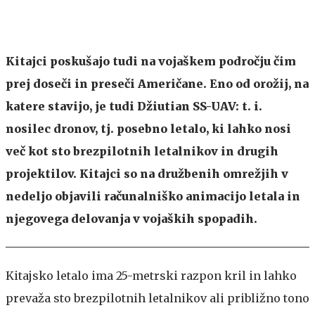
Kitajci poskušajo tudi na vojaškem področju čim
prej doseči in preseči Američane. Eno od orožij, na
katere stavijo, je tudi Džiutian SS-UAV: t. i.
nosilec dronov, tj. posebno letalo, ki lahko nosi
več kot sto brezpilotnih letalnikov in drugih
projektilov. Kitajci so na družbenih omrežjih v
nedeljo objavili računalniško animacijo letala in
njegovega delovanja v vojaških spopadih.
Kitajsko letalo ima 25-metrski razpon kril in lahko
prevaža sto brezpilotnih letalnikov ali približno tono