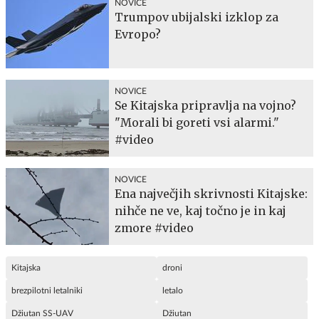
NOVICE
Trumpov ubijalski izklop za
Evropo?
NOVICE
Se Kitajska pripravlja na vojno?
"Morali bi goreti vsi alarmi."
#video
NOVICE
Ena največjih skrivnosti Kitajske:
nihče ne ve, kaj točno je in kaj
zmore #video
Kitajska
droni
brezpilotni letalniki
letalo
Džiutan SS-UAV
Džiutan