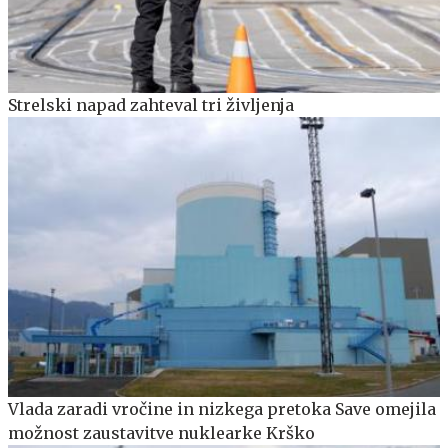
Strelski napad zahteval tri življenja
Vlada zaradi vročine in nizkega pretoka Save omejila
možnost zaustavitve nuklearke Krško