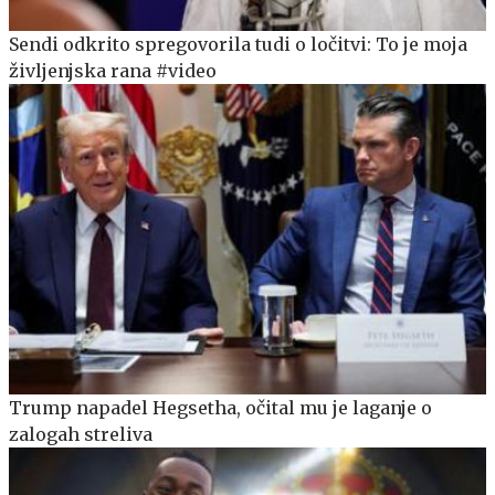
Sendi odkrito spregovorila tudi o ločitvi: To je moja
življenjska rana #video
Trump napadel Hegsetha, očital mu je laganje o
zalogah streliva