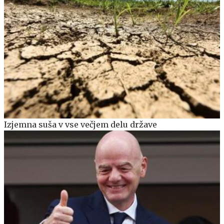
Izjemna suša v vse večjem delu države