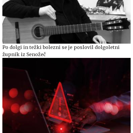
Po dolgi in težki bolezni se je poslovil dolgoletni
župnik iz Senožeč