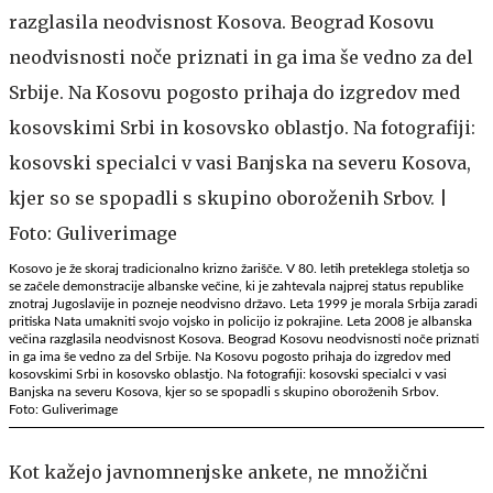
Kosovo je že skoraj tradicionalno krizno žarišče. V 80. letih preteklega stoletja so
se začele demonstracije albanske večine, ki je zahtevala najprej status republike
znotraj Jugoslavije in pozneje neodvisno državo. Leta 1999 je morala Srbija zaradi
pritiska Nata umakniti svojo vojsko in policijo iz pokrajine. Leta 2008 je albanska
večina razglasila neodvisnost Kosova. Beograd Kosovu neodvisnosti noče priznati
in ga ima še vedno za del Srbije. Na Kosovu pogosto prihaja do izgredov med
kosovskimi Srbi in kosovsko oblastjo. Na fotografiji: kosovski specialci v vasi
Banjska na severu Kosova, kjer so se spopadli s skupino oboroženih Srbov.
Foto: Guliverimage
Kot kažejo javnomnenjske ankete, ne množični