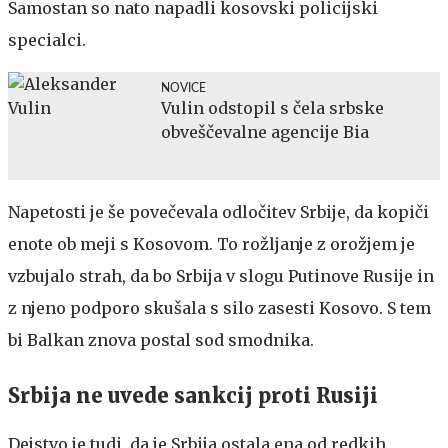
Samostan so nato napadli kosovski policijski
specialci.
NOVICE
Vulin odstopil s čela srbske
obveščevalne agencije Bia
Napetosti je še povečevala odločitev Srbije, da kopiči
enote ob meji s Kosovom. To rožljanje z orožjem je
vzbujalo strah, da bo Srbija v slogu Putinove Rusije in
z njeno podporo skušala s silo zasesti Kosovo. S tem
bi Balkan znova postal sod smodnika.
Srbija ne uvede sankcij proti Rusiji
Dejstvo je tudi, da je Srbija ostala ena od redkih