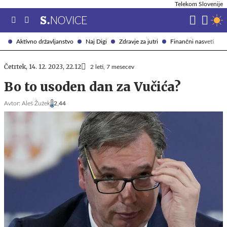
Telekom Slovenije
Aktivno državljanstvo
Naj Digi
Zdravje za jutri
Finančni nasveti
Četrtek, 14. 12. 2023, 22.12
2 leti, 7 mesecev
Bo to usoden dan za Vučića?
Avtor:
Aleš Žužek
2,44