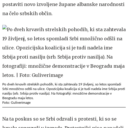
postaviti novo izvoljene župane albanske narodnosti
na čelo srbskih občin.
Po dveh krvavih strelskih pohodih, ki sta zahtevala 19 življenj, so letos spomladi
Srbi množično odšli na ulice. Opozicijska koalicija si je tudi nadela ime Srbija proti
nasilju (srb. Srbija protiv nasilja). Na fotografiji: množične demonstracije v
Beogradu maja letos.
Foto: Guliverimage
Na ta poskus so se Srbi odzvali s protesti, ki so se
kmalu sprevrgli v izgrede. Protestniki niso napadali