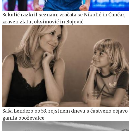
Sekulić razkril seznam: vračata se Nikolić in Čančar,
zraven zlata Joksimović in Bojović
Saša Lendero ob 53. rojstnem dnevu s čustveno objavo
ganila oboževalce