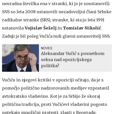
neuradna številka ena v stranki, ki jo je soustanovil).
SNS so leta 2008 ustanovili nezadovoljni člani Srbske
radikalne stranke (SRS), stranke, ki sta jo leta 1991
ustanovila
Vojislav Šešelj
in
Tomislav Nikolić
.
Zadnji je bil poleg Vučića tudi glavni ustanovitelj SNS.
NOVICE
Aleksandar Vučić s posnetkom
seksa nad opozicijskega
politika?
Vučiću in njegovi kritiki v opoziciji očitajo, da je s
pomočjo politično nadzorovanih medijev vzpostavil
avtokratsko vladavino. Kot je za Srbijo že skoraj
politična tradicija, proti Vučićevi vladavini pogosto
potekajo množični protesti, zlasti v Beogradu.