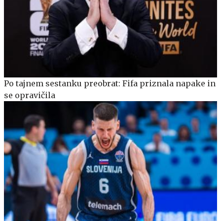
Po tajnem sestanku preobrat: Fifa priznala napake in
se opravičila