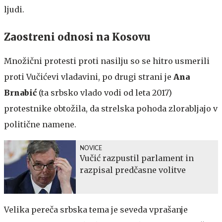
ljudi.
Zaostreni odnosi na Kosovu
Množični protesti proti nasilju so se hitro usmerili
proti Vučićevi vladavini, po drugi strani je
Ana
Brnabić
(ta srbsko vlado vodi od leta 2017)
protestnike obtožila, da strelska pohoda zlorabljajo v
politične namene.
NOVICE
Vučić razpustil parlament in
razpisal predčasne volitve
Velika pereča srbska tema je seveda vprašanje