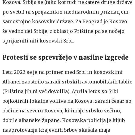
Kosova. Srbija se (tako kot tudi nekatere druge države
po svetu) ni sprijaznila z mednarodnim priznanjem
samostojne kosovske države. Za Beograd je Kosovo
še vedno del Srbije, z oblastjo Prištine pa se nočejo
sprijazniti niti kosovski Srbi.
Protesti se sprevržejo v nasilne izgrede
Leta 2022 se je na primer med Srbi in kosovskimi
Albanci zaostrilo zaradi srbskih avtomobilskih tablic
(Priština jih ni več dovolila). Aprila letos so Srbi
bojkotirali lokalne volitve na Kosovu, zaradi česar so
občine na severu Kosova, ki imajo srbsko večino,
dobile albanske župane. Kosovska policija je kljub
nasprotovanju krajevnih Srbov skušala maja