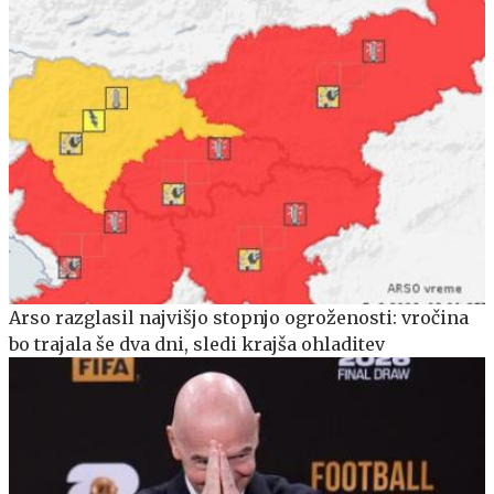
Arso razglasil najvišjo stopnjo ogroženosti: vročina
bo trajala še dva dni, sledi krajša ohladitev