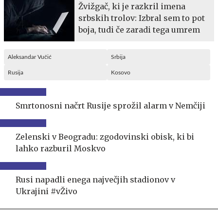
Žvižgač, ki je razkril imena
srbskih trolov: Izbral sem to pot
boja, tudi če zaradi tega umrem
Aleksandar Vučić
Srbija
Rusija
Kosovo
Smrtonosni načrt Rusije sprožil alarm v Nemčiji
Zelenski v Beogradu: zgodovinski obisk, ki bi
lahko razburil Moskvo
Rusi napadli enega največjih stadionov v
Ukrajini #vŽivo