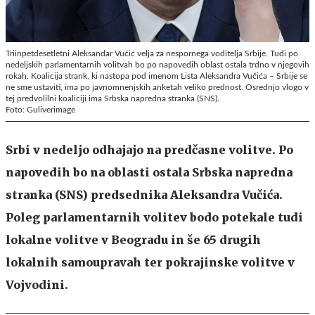
Triinpetdesetletni Aleksandar Vučić velja za nespornega voditelja Srbije. Tudi po
nedeljskih parlamentarnih volitvah bo po napovedih oblast ostala trdno v njegovih
rokah. Koalicija strank, ki nastopa pod imenom Lista Aleksandra Vučića – Srbije se
ne sme ustaviti, ima po javnomnenjskih anketah veliko prednost. Osrednjo vlogo v
tej predvolilni koaliciji ima Srbska napredna stranka (SNS).
Foto: Guliverimage
Srbi v nedeljo odhajajo na predčasne volitve. Po
napovedih bo na oblasti ostala Srbska napredna
stranka (SNS) predsednika Aleksandra Vučića.
Poleg parlamentarnih volitev bodo potekale tudi
lokalne volitve v Beogradu in še 65 drugih
lokalnih samoupravah ter pokrajinske volitve v
Vojvodini.