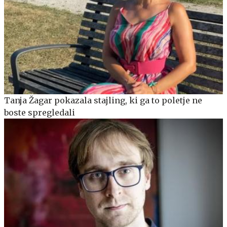
Tanja Žagar pokazala stajling, ki ga to poletje ne
boste spregledali