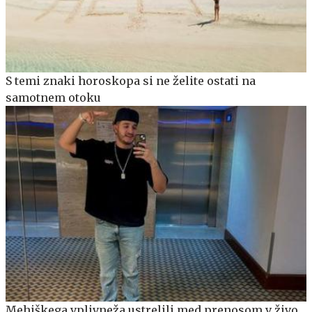
S temi znaki horoskopa si ne želite ostati na
samotnem otoku
Mehiškega vplivneža ustrelili med prenosom v živo