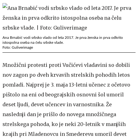
Ana Brnabić vodi srbsko vlado od leta 2017. Je prva ženska in prva odkrito
istospolna oseba na čelu srbske vlade.
Foto: Guliverimage
Množični protesti proti Vučićevi vladavini so dobili
nov zagon po dveh krvavih strelskih pohodih letos
pomladi. Najprej je 3. maja 13-letni učenec z očetovo
pištolo na eni od beograjskih osnovni šol umoril
deset ljudi, devet učencev in varnostnika. Že
naslednji dan je prišlo do novega množičnega
strelskega pohoda, ko je neki 20-letnik v manjših
krajih pri Mladenovcu in Smederevu umoril devet