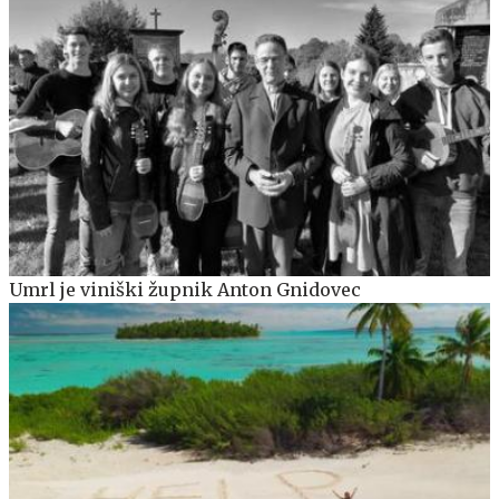
Umrl je viniški župnik Anton Gnidovec