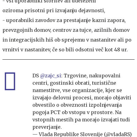
- vsi uporabniki storitev ali udeleženi
oziroma prisotni pri izvajanju dejavnosti,
- uporabniki zavodov za prestajanje kazni zapora,
prevzgojnih domov, centrov za tujce, azilnih domov
in integracijskih hiš ob sprejemu v nastanitev ali po
vrnitvi v nastanitev, če so bili odsotni več kot 48 ur.
DS
@zajc_si
: Trgovine, nakupovalni
centri, gostinski obrati, turistične
namestitve, vse organizacije, kjer se
izvajajo delovni procesi, morajo objaviti
obvestilo o obveznosti izpolnjevanja
pogoja PCT ob vstopu v prostore. Na
vstopnih mestih pa morajo izvajati tudi
preverjanje.
— Vlada Republike Slovenije (@vladaRS)