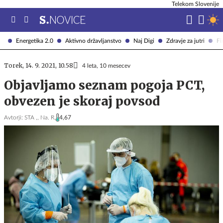
Telekom Slovenije
Energetika 2.0
Aktivno državljanstvo
Naj Digi
Zdravje za jutri
Fi
Torek, 14. 9. 2021, 10.58
4 leta, 10 mesecev
Objavljamo seznam pogoja PCT,
obvezen je skoraj povsod
Avtorji:
STA ,,
Na. R.
4,67