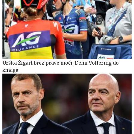
Urška Žigart brez prave moči, Demi Vollering do
zmage