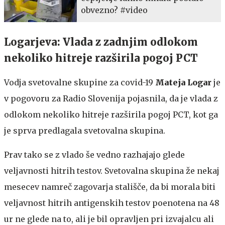
obvezno? #video
Logarjeva: Vlada z zadnjim odlokom
nekoliko hitreje razširila pogoj PCT
Vodja svetovalne skupine za covid-19
Mateja Logar
je
v pogovoru za Radio Slovenija pojasnila, da je vlada z
odlokom nekoliko hitreje razširila pogoj PCT, kot ga
je sprva predlagala svetovalna skupina.
Prav tako se z vlado še vedno razhajajo glede
veljavnosti hitrih testov. Svetovalna skupina že nekaj
mesecev namreč zagovarja stališče, da bi morala biti
veljavnost hitrih antigenskih testov poenotena na 48
ur ne glede na to, ali je bil opravljen pri izvajalcu ali