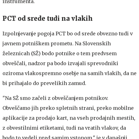
inštrumenta.
PCT od srede tudi na vlakih
Izpolnjevanje pogoja PCT bo od srede obvezno tudi v
javnem potniškem prometu. Na Slovenskih
železnicah (SŽ) bodo potnike o tem predvsem
obveščali, nadzor pa bodo izvajali sprevodniki
oziroma vlakospremno osebje na samih vlakih, da ne
bi prihajalo do prevelikih zamud.
"Na SŽ smo začeli z obveščanjem potnikov.
Obveščamo jih preko spletnih strani, preko mobilne
aplikacije za prodajo kart, na vseh prodajnih mestih,
z obvestilnimi etiketami, tudi na vratih vlakov, da
bodo to vedeli pred samim vstopom," je v današnji