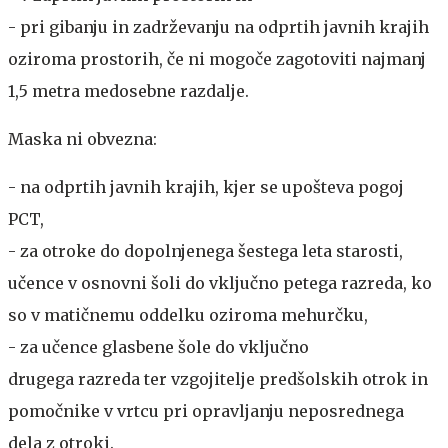
- pri gibanju in zadrževanju na odprtih javnih krajih
oziroma prostorih, če ni mogoče zagotoviti najmanj
1,5 metra medosebne razdalje.
Maska ni obvezna:
- na odprtih javnih krajih, kjer se upošteva pogoj
PCT,
- za otroke do dopolnjenega šestega leta starosti,
učence v osnovni šoli do vključno petega razreda, ko
so v matičnemu oddelku oziroma mehurčku,
- za učence glasbene šole do vključno
drugega razreda ter vzgojitelje predšolskih otrok in
pomočnike v vrtcu pri opravljanju neposrednega
dela z otroki.