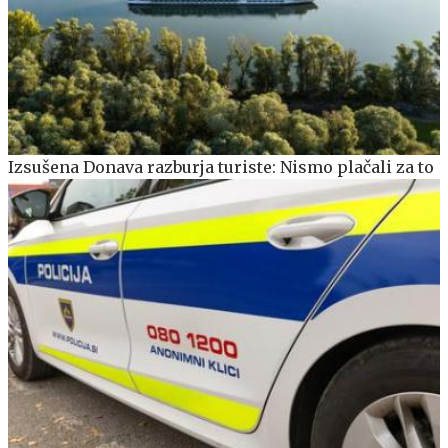
Izsušena Donava razburja turiste: Nismo plačali za to