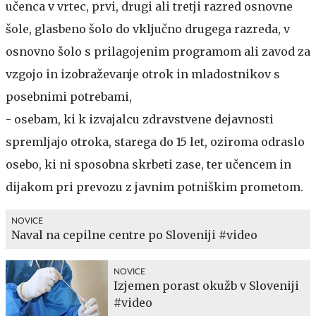
učenca v vrtec, prvi, drugi ali tretji razred osnovne
šole, glasbeno šolo do vključno drugega razreda, v
osnovno šolo s prilagojenim programom ali zavod za
vzgojo in izobraževanje otrok in mladostnikov s
posebnimi potrebami,
- osebam, ki k izvajalcu zdravstvene dejavnosti
spremljajo otroka, starega do 15 let, oziroma odraslo
osebo, ki ni sposobna skrbeti zase, ter učencem in
dijakom pri prevozu z javnim potniškim prometom.
NOVICE
Naval na cepilne centre po Sloveniji #video
NOVICE
Izjemen porast okužb v Sloveniji
#video