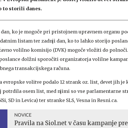
 to storili danes.
i dan, ko je mogoče pri pristojnem upravnem organu po
tnim listam ter zadnji dan, ko to lahko storijo poslanc
žavno volilno komisijo (DVK) mogoče vložiti do polnoči.
poslance dolžni sporočiti organizatorja volilne kampan
bnega transakcijskega računa.
a evropske volitve podalo 12 strank oz. list, devet jih je
ej potrdila osem list, med njimi so vse parlamentarne s
Si, SD in Levica) ter stranke SLS, Vesna in Resni.ca.
NOVICE
Pravila na Siol.net v času kampanje pr