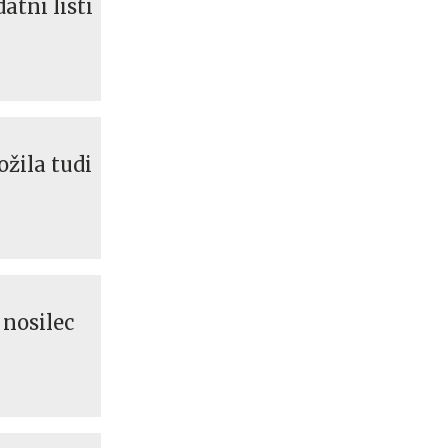
atni listi
ožila tudi
 nosilec