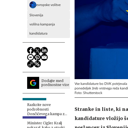
evropske volitve
Slovenija
volilna kampanja
kandidatura
Dodajte med
Vse kandidature bo DVK potrjevala 
prednostne vire
ponedeljek žreb vrstnega reda kandi
Foto: Shutterstock
Razkrite nove
Stranke in liste, ki 
podrobnosti
Dončićevega kampa z
kandidature vložijo š
Lakersi v Sloveniji
Minister Cigler Kralj
poslancev iz Slovenije
pokazal, kako z otroki