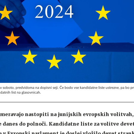
v soboto, predvidoma na dopisni seji. Če bodo vse kandidatne liste ustrezne, pa bo 
datnih list na glasovnicah.
nameravajo nastopiti na junijskih evropskih volitvah,
e danes do polnoči. Kandidatne liste za volitve deve
 v Evropski parlament je doslej vložilo devet strank