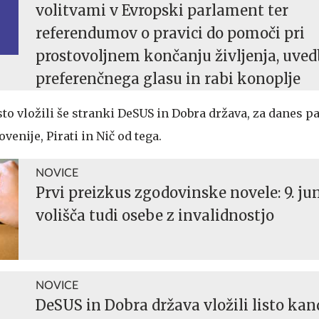
volitvami v Evropski parlament ter
referendumov o pravici do pomoči pri
prostovoljnem končanju življenja, uved
preferenčnega glasu in rabi konoplje
sto vložili še stranki DeSUS in Dobra država, za danes pa
venije, Pirati in Nič od tega.
NOVICE
Prvi preizkus zgodovinske novele: 9. ju
volišča tudi osebe z invalidnostjo
NOVICE
DeSUS in Dobra država vložili listo ka