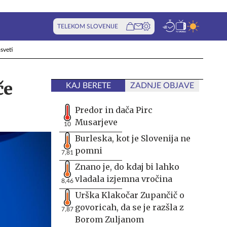
TELEKOM SLOVENIJE
sveti
če
KAJ BERETE
ZADNJE OBJAVE
Predor in dača Pirc
Musarjeve
10
Burleska, kot je Slovenija ne
pomni
7,81
Znano je, do kdaj bi lahko
vladala izjemna vročina
8,46
Urška Klakočar Zupančič o
govoricah, da se je razšla z
7,87
Borom Zuljanom