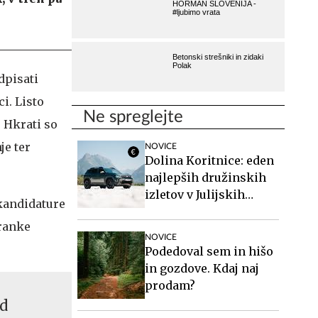
dpisati
i. Listo
Ne spreglejte
 Hkrati so
je ter
NOVICE
Dolina Koritnice: eden
najlepših družinskih
izletov v Julijskih
 kandidature
Alpah
tranke
NOVICE
Podedoval sem in hišo
in gozdove. Kdaj naj
prodam?
ed