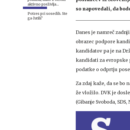
aktivno preživlja
so napovedali, da bodo
počitnice na kmetiji
Potres pri sosedih. Ste
ga čutili?
Danes je namreč zadnj
obrazec podpore kandida
kandidatov pa je na Dr
kandidati za evropske 
podatke o odprtju pose
Za zdaj kaže, da se bo n
že vložilo. DVK je dosl
(Gibanje Svoboda, SDS, N