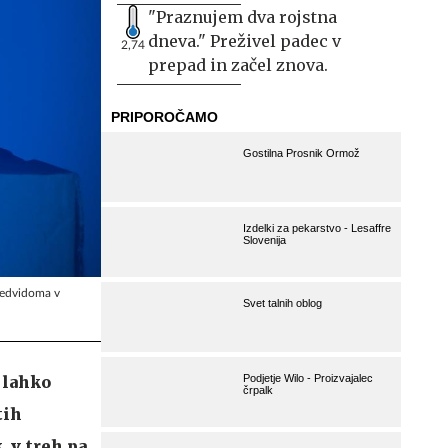
"Praznujem dva rojstna
dneva." Preživel padec v
2,74
prepad in začel znova.
predvidoma v
 lahko
tih
, v treh pa