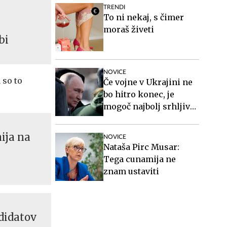
TRENDI
To ni nekaj, s čimer
moraš živeti
bi
NOVICE
 so to
Če vojne v Ukrajini ne
bo hitro konec, je
mogoč najbolj srhljiv
scenarij
nija na
NOVICE
Nataša Pirc Musar:
Tega cunamija ne
znam ustaviti
ndidatov