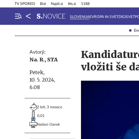
Info in obvestila
Tehnik
TV SPORED
Bizi
Najdi.si
Itis.si
1188
SLOVENIJA
EVROPA IN SVET
DIGISVET
P
Ene
Kandidatur
Avtorji:
Na. R.,
STA
vložiti še 
Petek,
10. 5. 2024,
6.08
2 leti, 3 mesece
0,01
Natisni članek