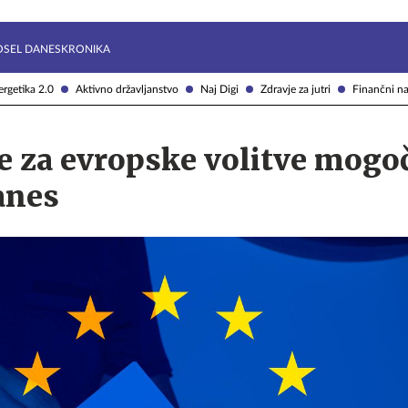
Želite prejemati e-novice?
Uživajmo pametno
OSEL DANES
KRONIKA
rgetika 2.0
Aktivno državljanstvo
Naj Digi
Zdravje za jutri
Finančni na
e za evropske volitve mogo
danes