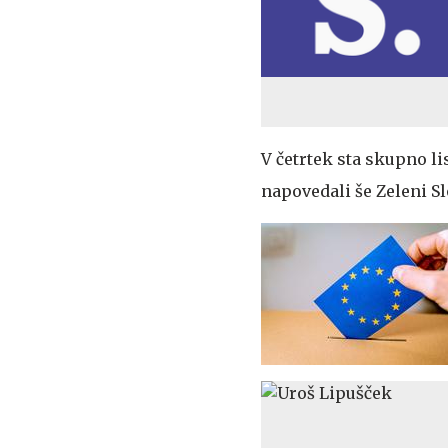
V četrtek sta skupno li
napovedali še Zeleni Slo