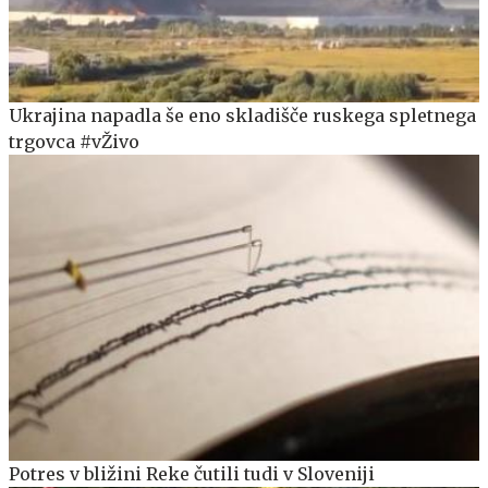
Ukrajina napadla še eno skladišče ruskega spletnega
trgovca #vŽivo
Potres v bližini Reke čutili tudi v Sloveniji