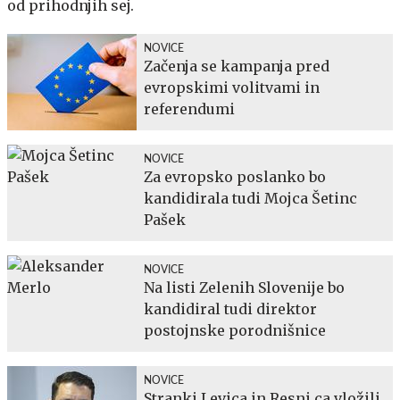
od prihodnjih sej.
NOVICE
Začenja se kampanja pred
evropskimi volitvami in
referendumi
NOVICE
Za evropsko poslanko bo
kandidirala tudi Mojca Šetinc
Pašek
NOVICE
Na listi Zelenih Slovenije bo
kandidiral tudi direktor
postojnske porodnišnice
NOVICE
Stranki Levica in Resni.ca vložili