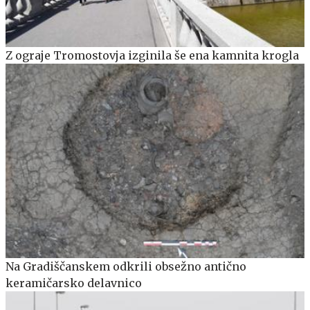
Z ograje Tromostovja izginila še ena kamnita krogla
Na Gradiščanskem odkrili obsežno antično
keramičarsko delavnico