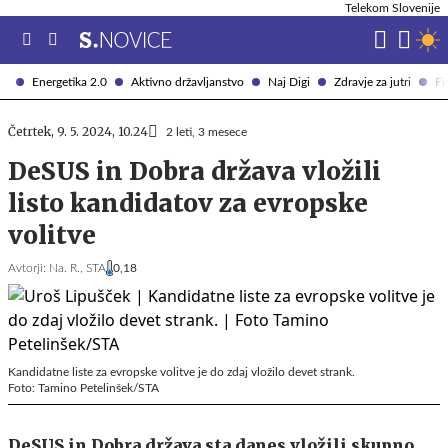
Telekom Slovenije
Energetika 2.0
Aktivno državljanstvo
Naj Digi
Zdravje za jutri
Fi
Četrtek, 9. 5. 2024, 10.24
2 leti, 3 mesece
DeSUS in Dobra država vložili
listo kandidatov za evropske
volitve
Avtorji:
Na. R.,
STA
0,18
Kandidatne liste za evropske volitve je do zdaj vložilo devet strank.
Foto: Tamino Petelinšek/STA
DeSUS in Dobra država sta danes vložili skupno