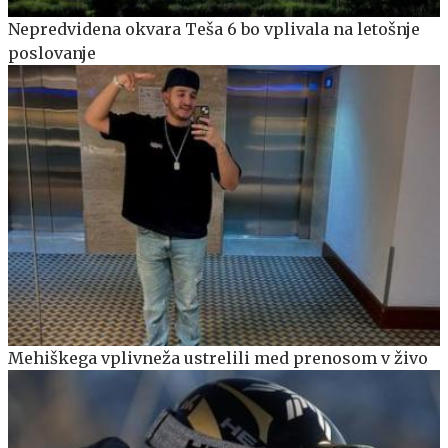
Nepredvidena okvara Teša 6 bo vplivala na letošnje
poslovanje
Mehiškega vplivneža ustrelili med prenosom v živo