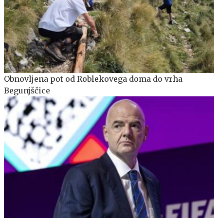
Obnovljena pot od Roblekovega doma do vrha
Begunjščice