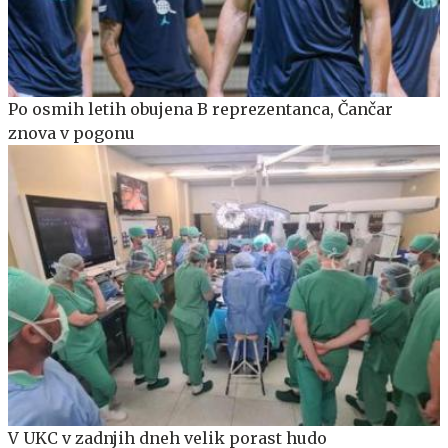
Po osmih letih obujena B reprezentanca, Čančar
znova v pogonu
V UKC v zadnjih dneh velik porast hudo