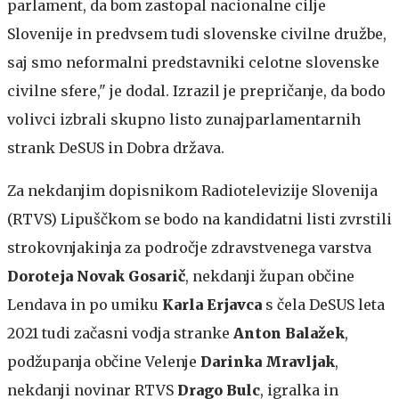
parlament, da bom zastopal nacionalne cilje
Slovenije in predvsem tudi slovenske civilne družbe,
saj smo neformalni predstavniki celotne slovenske
civilne sfere," je dodal. Izrazil je prepričanje, da bodo
volivci izbrali skupno listo zunajparlamentarnih
strank DeSUS in Dobra država.
Za nekdanjim dopisnikom Radiotelevizije Slovenija
(RTVS) Lipuščkom se bodo na kandidatni listi zvrstili
strokovnjakinja za področje zdravstvenega varstva
Doroteja Novak Gosarič
, nekdanji župan občine
Lendava in po umiku
Karla Erjavca
s čela DeSUS leta
2021 tudi začasni vodja stranke
Anton Balažek
,
podžupanja občine Velenje
Darinka Mravljak
,
nekdanji novinar RTVS
Drago Bulc
, igralka in