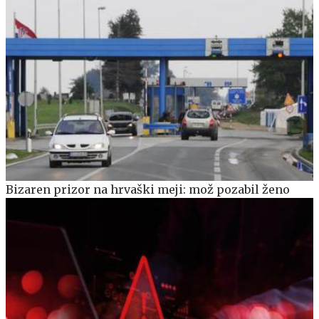
Bizaren prizor na hrvaški meji: mož pozabil ženo