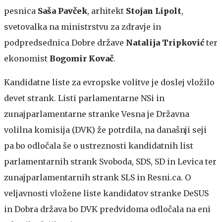
pesnica
Saša Pavček
, arhitekt
Stojan Lipolt
,
svetovalka na ministrstvu za zdravje in
podpredsednica Dobre države
Natalija Tripković
ter
ekonomist
Bogomir Kovač
.
Kandidatne liste za evropske volitve je doslej vložilo
devet strank. Listi parlamentarne NSi in
zunajparlamentarne stranke Vesna je Državna
volilna komisija (DVK) že potrdila, na današnji seji
pa bo odločala še o ustreznosti kandidatnih list
parlamentarnih strank Svoboda, SDS, SD in Levica ter
zunajparlamentarnih strank SLS in Resni.ca. O
veljavnosti vložene liste kandidatov stranke DeSUS
in Dobra država bo DVK predvidoma odločala na eni