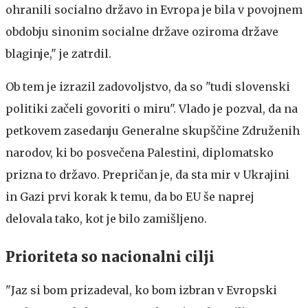
ohranili socialno državo in Evropa je bila v povojnem
obdobju sinonim socialne države oziroma države
blaginje," je zatrdil.
Ob tem je izrazil zadovoljstvo, da so "tudi slovenski
politiki začeli govoriti o miru". Vlado je pozval, da na
petkovem zasedanju Generalne skupščine Združenih
narodov, ki bo posvečena Palestini, diplomatsko
prizna to državo. Prepričan je, da sta mir v Ukrajini
in Gazi prvi korak k temu, da bo EU še naprej
delovala tako, kot je bilo zamišljeno.
Prioriteta so nacionalni cilji
"Jaz si bom prizadeval, ko bom izbran v Evropski