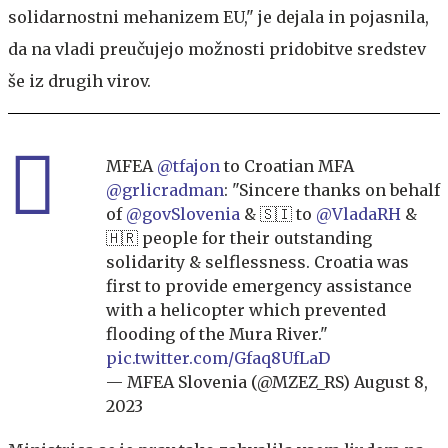
solidarnostni mehanizem EU," je dejala in pojasnila,
da na vladi preučujejo možnosti pridobitve sredstev
še iz drugih virov.
MFEA
@tfajon
to Croatian MFA
@grlicradman
: "Sincere thanks on behalf
of
@govSlovenia
& 🇸🇮 to
@VladaRH
&
🇭🇷 people for their outstanding
solidarity & selflessness. Croatia was
first to provide emergency assistance
with a helicopter which prevented
flooding of the Mura River."
pic.twitter.com/Gfaq8UfLaD
— MFEA Slovenia (@MZEZ_RS)
August 8,
2023