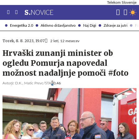
Telekom Slovenije
Energetika 2.0
Aktivno državljanstvo
Naj Digi
Zdravje za jutri
Fi
Torek, 8. 8. 2023, 19.07
2 leti, 12 mesecev
Hrvaški zunanji minister ob
ogledu Pomurja napovedal
možnost nadaljnje pomoči #foto
Avtorji:
D.K.,
Matic Prevc/STA
0,46