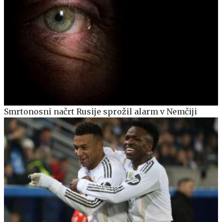
Smrtonosni načrt Rusije sprožil alarm v Nemčiji