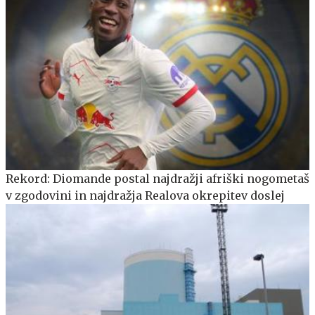
Rekord: Diomande postal najdražji afriški nogometaš
v zgodovini in najdražja Realova okrepitev doslej