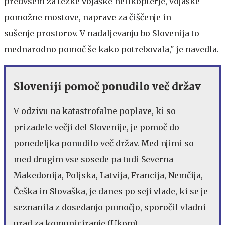
predvsem za težke vojaške helikopterje, vojaške
pomožne mostove, naprave za čiščenje in
sušenje prostorov. V nadaljevanju bo Slovenija to
mednarodno pomoč še kako potrebovala," je navedla.
Sloveniji pomoč ponudilo več držav
V odzivu na katastrofalne poplave, ki so
prizadele večji del Slovenije, je pomoč do
ponedeljka ponudilo več držav. Med njimi so
med drugim vse sosede pa tudi Severna
Makedonija, Poljska, Latvija, Francija, Nemčija,
Češka in Slovaška, je danes po seji vlade, ki se je
seznanila z dosedanjo pomočjo, sporočil vladni
urad za komuniciranje (Ukom).