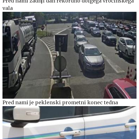
Pred nami zadnji dan rekordno dolgega vročinskega
vala
Pred nami je peklenski prometni konec tedna