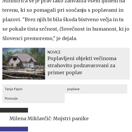
Ministrica se je prav tako zahvalila vsem ljudem na
terenu, ki so pomagali pri soočanju s poplavami in
plazovi. "Brez njih bi bila škoda bistveno večja in tu
se pokaže tista srčnost, človečnost in humanost, ki jo
Slovenci premoremo," je dejala.
NOVICE
Poplavljeni objekti večinoma
strahovito podzavarovani za
primer poplav
Tanja Fajon
poplave
Pomurje
Milena Miklavčič: Mojstri panike