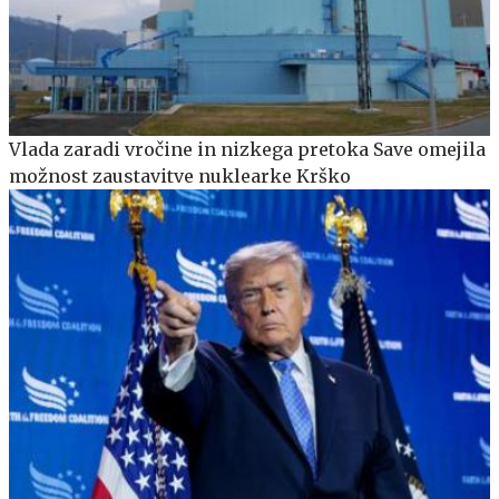
Vlada zaradi vročine in nizkega pretoka Save omejila
možnost zaustavitve nuklearke Krško