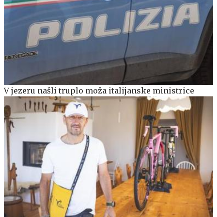
V jezeru našli truplo moža italijanske ministrice