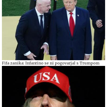
Fifa zanika: Infantino se ni pogovarjal s Trumpom