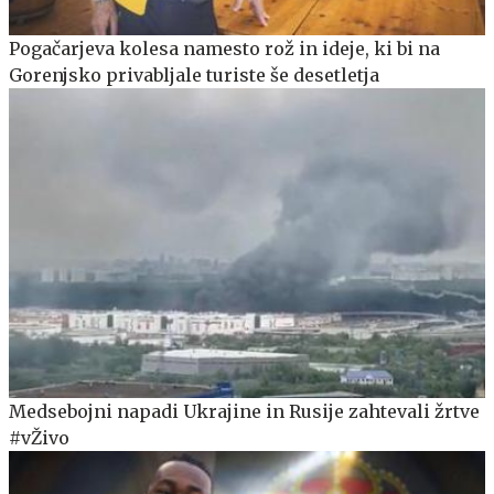
Pogačarjeva kolesa namesto rož in ideje, ki bi na
Gorenjsko privabljale turiste še desetletja
Medsebojni napadi Ukrajine in Rusije zahtevali žrtve
#vŽivo