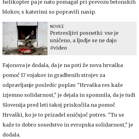
helikopter pa je nato pomagal pri prevozu betonskih
blokov, s katerimi so popravili nasip.
NOVICE
Pretresljivi posnetki: vse je
uničeno, a ljudje se ne dajo
#video
Fajonova je dodala, da je na poti že nova hrvaška
pomoč 17 vojakov in gradbenih strojev za
odpravljanje posledic poplav. "Hrvaška res kaže
izjemno solidarnost," je dejala in spomnila, da je tudi
Slovenija pred leti takoj priskočila na pomoč
Hrvaški, ko je to prizadel uničujoč potres. "Tu se
kaže to dobro sosedstvo in evropska solidarnost," je
dodala.