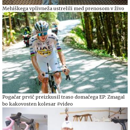
Mehiškega vplivneža ustrelili med prenosom v živo
Pogačar prvič preizkusil traso domačega EP: Zmagal
bo kakovosten kolesar #video