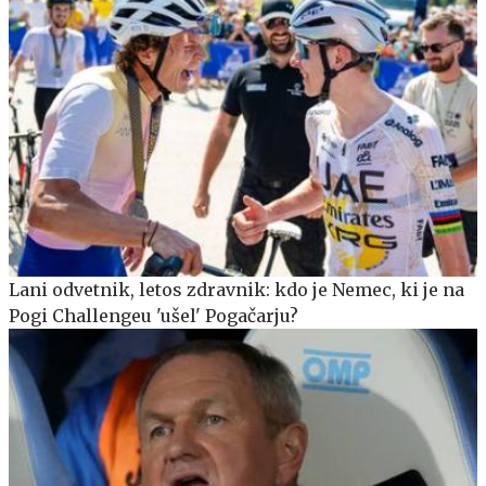
Lani odvetnik, letos zdravnik: kdo je Nemec, ki je na
Pogi Challengeu 'ušel' Pogačarju?