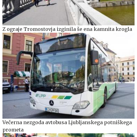
Z ograje Tromostovja izginila še ena kamnita krogla
Večerna nezgoda avtobusa Ljubljanskega potniškega
prometa