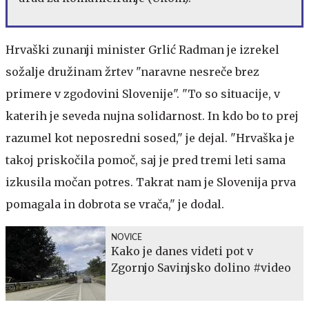
Hrvaški zunanji minister Grlić Radman je izrekel
sožalje družinam žrtev "naravne nesreče brez
primere v zgodovini Slovenije". "To so situacije, v
katerih je seveda nujna solidarnost. In kdo bo to prej
razumel kot neposredni sosed," je dejal. "Hrvaška je
takoj priskočila pomoč, saj je pred tremi leti sama
izkusila močan potres. Takrat nam je Slovenija prva
pomagala in dobrota se vrača," je dodal.
NOVICE
Kako je danes videti pot v
Zgornjo Savinjsko dolino #video