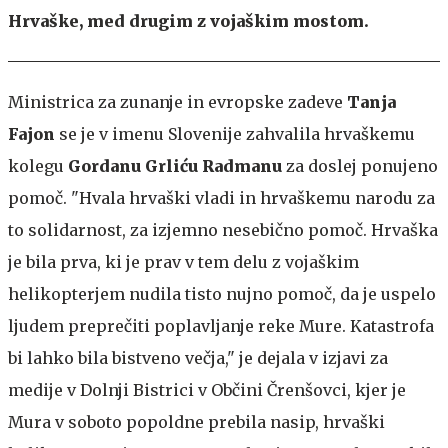
Hrvaške, med drugim z vojaškim mostom.
Ministrica za zunanje in evropske zadeve
Tanja
Fajon
se je v imenu Slovenije zahvalila hrvaškemu
kolegu
Gordanu Grliću Radmanu
za doslej ponujeno
pomoč. "Hvala hrvaški vladi in hrvaškemu narodu za
to solidarnost, za izjemno nesebično pomoč. Hrvaška
je bila prva, ki je prav v tem delu z vojaškim
helikopterjem nudila tisto nujno pomoč, da je uspelo
ljudem preprečiti poplavljanje reke Mure. Katastrofa
bi lahko bila bistveno večja," je dejala v izjavi za
medije v Dolnji Bistrici v Občini Črenšovci, kjer je
Mura v soboto popoldne prebila nasip, hrvaški