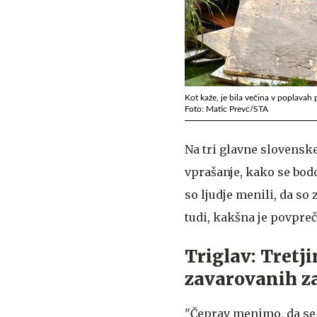
Kot kaže, je bila večina v poplava
Foto: Matic Prevc/STA
Na tri glavne slovenske
vprašanje, kako se bod
so ljudje menili, da so
tudi, kakšna je povpre
Triglav: Tretji
zavarovanih z
"Čeprav menimo, da se 