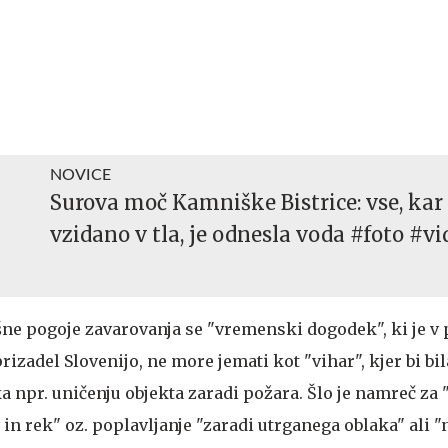
NOVICE
Surova moč Kamniške Bistrice: vse, kar 
vzidano v tla, je odnesla voda #foto #vi
šne pogoje zavarovanja se "vremenski dogodek", ki je v 
rizadel Slovenijo, ne more jemati kot "vihar", kjer bi bil
 npr. uničenju objekta zaradi požara. Šlo je namreč za 
in rek" oz. poplavljanje "zaradi utrganega oblaka" ali 