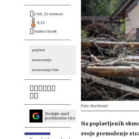
2 leti, 12 mesecev
8,13
Natisni članek
poplave
zavarovanje
zavarovanje hiše
Foto: Ana Kovač
Dodajte med
prednostne vire
Na poplavljenih območj
svoje premoženje str