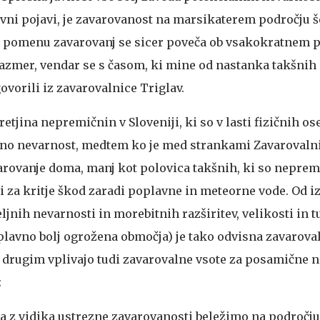
avni pojavi, je zavarovanost na marsikaterem področju 
o pomenu zavarovanj se sicer poveča ob vsakokratnem 
azmer, vendar se s časom, ki mine od nastanka takšnih
vorili iz zavarovalnice Triglav.
etjina nepremičnin v Sloveniji, ki so v lasti fizičnih os
no nevarnost, medtem ko je med strankami Zavarovalni
arovanje doma, manj kot polovica takšnih, ki so nepre
i za kritje škod zaradi poplavne in meteorne vode. Od 
jnih nevarnosti in morebitnih razširitev, velikosti in t
lavno bolj ogrožena območja) je tako odvisna zavarova
 drugim vplivajo tudi zavarovalne vsote za posamične n
:
ja z vidika ustrezne zavarovanosti beležimo na področju