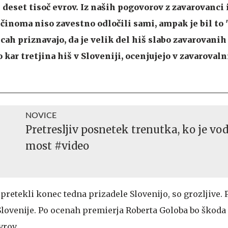
 deset tisoč evrov. Iz naših pogovorov z zavarovanci i
ečinoma niso zavestno odločili sami, ampak je bil to 
cah priznavajo, da je velik del hiš slabo zavarovanih
o kar tretjina hiš v Sloveniji, ocenjujejo v zavaroval
NOVICE
Pretresljiv posnetek trenutka, ko je vod
most #video
 pretekli konec tedna prizadele Slovenijo, so grozljive. 
i Slovenije. Po ocenah premierja Roberta Goloba bo škod
vrov.