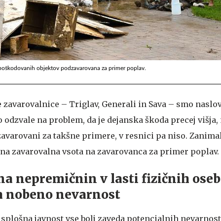
h poškodovanih objektov podzavarovana za primer poplav.
 zavarovalnice – Triglav, Generali in Sava – smo naslov
o odzvale na problem, da je dejanska škoda precej višja
 zavarovani za takšne primere, v resnici pa niso. Zanima
čna zavarovalna vsota na zavarovanca za primer poplav.
na nepremičnin v lasti fizičnih oseb
a nobeno nevarnost
splošna javnost vse bolj zaveda potencialnih nevarnosti