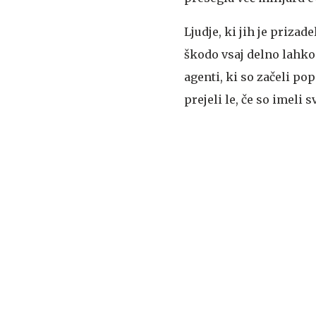
Ljudje, ki jih je prizad
škodo vsaj delno lahko 
agenti, ki so začeli po
prejeli le, če so imeli