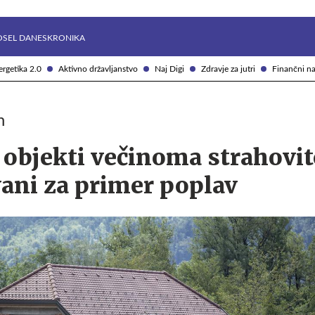
Želite prejemati e-novice?
Uživajmo pametno
OSEL DANES
KRONIKA
rgetika 2.0
Aktivno državljanstvo
Naj Digi
Zdravje za jutri
Finančni na
h
 objekti večinoma strahovi
ani za primer poplav