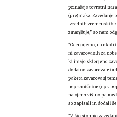
prinašajo tovrstni nar
(pre)nizka. Zavedanje 
izrednih vremenskih r
zmanjšuje," so nam odgo
"Ocenjujemo, da okoli tr
ni zavarovanih za nobe
ki imajo sklenjeno zav
dodatno zavarovale tud
paketa zavarovanj temel
nepremičnine (npr. pop
na njeno višino pa med
so zapisali in dodali še
"Višjo stopnjo zavedan