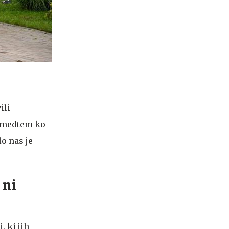
ili
, medtem ko
lo nas je
 ni
, ki jih