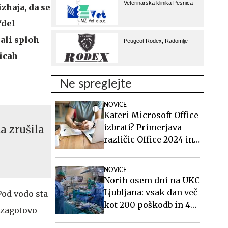
zhaja, da se
"del
 ali sploh
nicah
Ne spreglejte
NOVICE
Kateri Microsoft Office
izbrati? Primerjava
a zrušila
različic Office 2024 in
Office 2021.
NOVICE
Norih osem dni na UKC
Ljubljana: vsak dan več
Pod vodo sta
kot 200 poškodb in 40
a zagotovo
mavcev