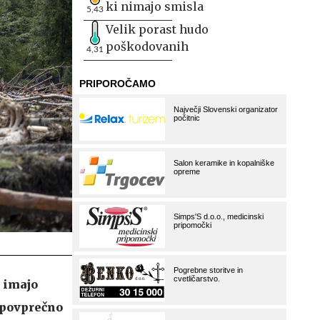
ki nimajo smisla
5,43
Velik porast hudo
poškodovanih
4,31
a imajo
 povprečno