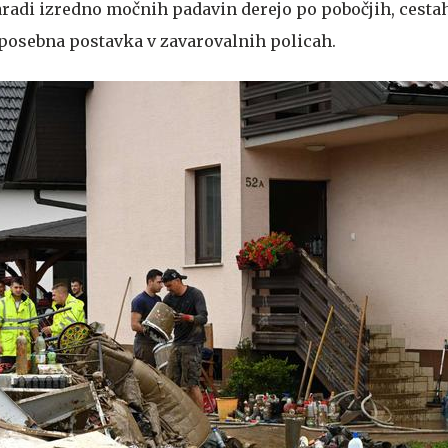
zaradi izredno močnih padavin derejo po pobočjih, cesta
e posebna postavka v zavarovalnih policah.