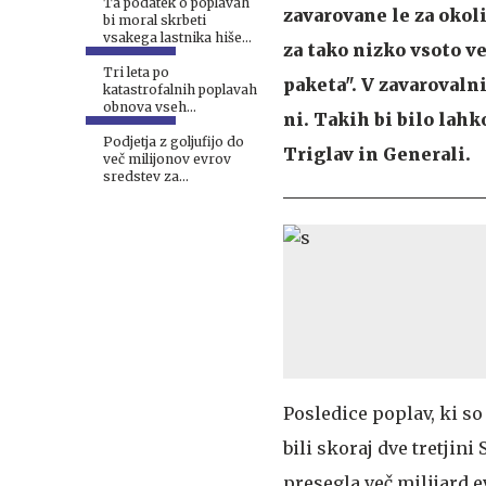
Ta podatek o poplavah
zavarovane le za okoli
bi moral skrbeti
vsakega lastnika hiše
za tako nizko vsoto v
#intervju
Tri leta po
paketa". V zavarovalni
katastrofalnih poplavah
obnova vseh
ni. Takih bi bilo lahk
poškodovanih
stanovanjskih objektov
Podjetja z goljufijo do
Triglav in Generali.
še ni zaključena
več milijonov evrov
sredstev za
popoplavno obnovo
Posledice poplav, ki so
bili skoraj dve tretjin
presegla več milijard e