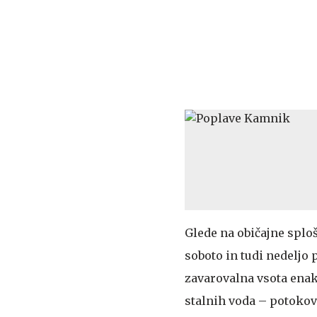
Glede na običajne splo
soboto in tudi nedeljo p
zavarovalna vsota enaka
stalnih voda – potokov 