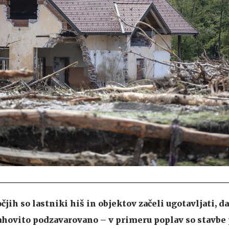
ih so lastniki hiš in objektov začeli ugotavljati, d
ahovito podzavarovano – v primeru poplav so stavbe