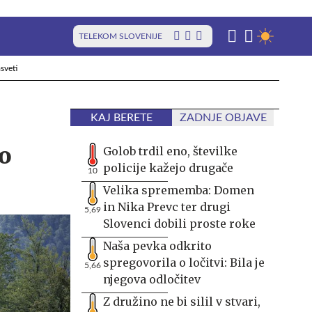
TELEKOM SLOVENIJE
sveti
KAJ BERETE
ZADNJE OBJAVE
to
Golob trdil eno, številke
policije kažejo drugače
10
Velika sprememba: Domen
in Nika Prevc ter drugi
5,69
Slovenci dobili proste roke
Naša pevka odkrito
spregovorila o ločitvi: Bila je
5,66
njegova odločitev
Z družino ne bi silil v stvari,