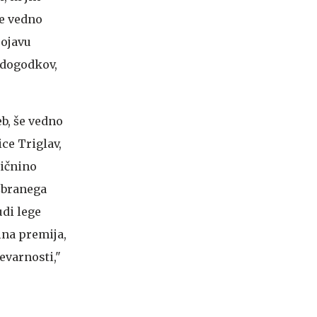
še vedno
pojavu
 dogodkov,
eb, še vedno
ce Triglav,
mičnino
izbranega
udi lege
lna premija,
evarnosti,"