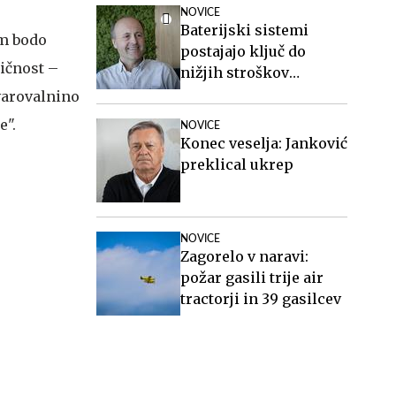
NOVICE
Baterijski sistemi
jim bodo
postajajo ključ do
ničnost –
nižjih stroškov
elektrike v podjetjih
avarovalnino
e".
NOVICE
Konec veselja: Janković
preklical ukrep
NOVICE
Zagorelo v naravi:
požar gasili trije air
tractorji in 39 gasilcev