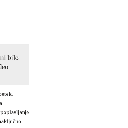
ni bilo
deo
petek,
a
"poplavljanje
"naključno