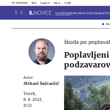
Info in obvestila
Tehnik
TV SPORED
Bizi
Najdi.si
Itis.si
1188
SLOVENIJA
EVROPA IN SVET
DIGISVET
P
Ene
škoda po poplava
Poplavljeni
podzavarov
Avtor:
Mihael Šuštaršič
Torek,
8. 8. 2023,
15.52