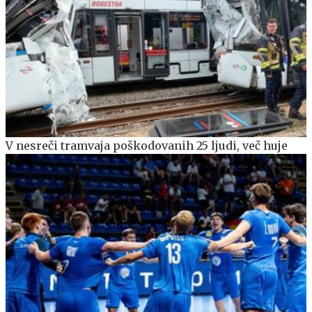
V nesreči tramvaja poškodovanih 25 ljudi, več huje