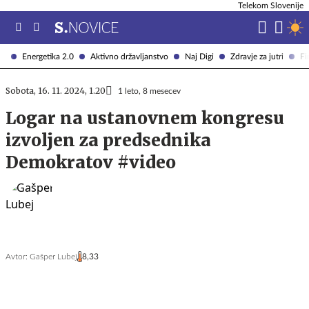
Telekom Slovenije
Energetika 2.0
Aktivno državljanstvo
Naj Digi
Zdravje za jutri
Fi
Sobota, 16. 11. 2024, 1.20
1 leto, 8 mesecev
Logar na ustanovnem kongresu
izvoljen za predsednika
Demokratov #video
Avtor:
Gašper Lubej
8,33