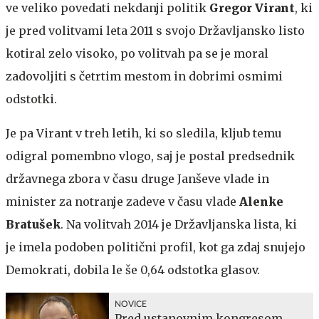
ve veliko povedati nekdanji politik
Gregor Virant
, ki
je pred volitvami leta 2011 s svojo Državljansko listo
kotiral zelo visoko, po volitvah pa se je moral
zadovoljiti s četrtim mestom in dobrimi osmimi
odstotki.
Je pa Virant v treh letih, ki so sledila, kljub temu
odigral pomembno vlogo, saj je postal predsednik
državnega zbora v času druge Janševe vlade in
minister za notranje zadeve v času vlade
Alenke
Bratušek
. Na volitvah 2014 je Državljanska lista, ki
je imela podoben politični profil, kot ga zdaj snujejo
Demokrati, dobila le še 0,64 odstotka glasov.
NOVICE
Pred ustanovnim kongresom