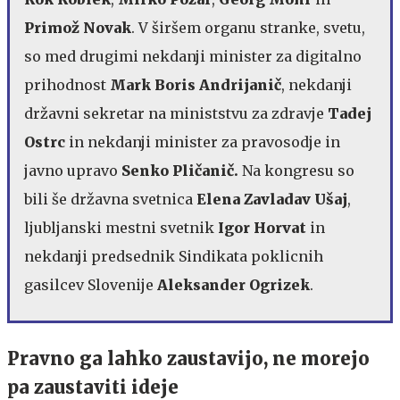
Primož Novak
. V širšem organu stranke, svetu,
so med drugimi nekdanji minister za digitalno
prihodnost
Mark Boris Andrijanič
, nekdanji
državni sekretar na ministstvu za zdravje
Tadej
Ostrc
in nekdanji minister za pravosodje in
javno upravo
Senko Pličanič.
Na kongresu so
bili še državna svetnica
Elena Zavladav Ušaj
,
ljubljanski mestni svetnik
Igor Horvat
in
nekdanji predsednik Sindikata poklicnih
gasilcev Slovenije
Aleksander Ogrizek
.
Pravno ga lahko zaustavijo, ne morejo
pa zaustaviti ideje