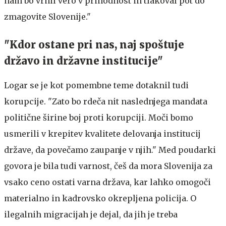
nam bo vrnil vero v prihodnost in tlakoval pot do
zmagovite Slovenije."
"Kdor ostane pri nas, naj spoštuje
državo in državne institucije"
Logar se je kot pomembne teme dotaknil tudi
korupcije. "Zato bo rdeča nit naslednjega mandata
politične širine boj proti korupciji. Moči bomo
usmerili v krepitev kvalitete delovanja institucij
države, da povečamo zaupanje v njih." Med poudarki
govora je bila tudi varnost, češ da mora Slovenija za
vsako ceno ostati varna država, kar lahko omogoči
materialno in kadrovsko okrepljena policija. O
ilegalnih migracijah je dejal, da jih je treba