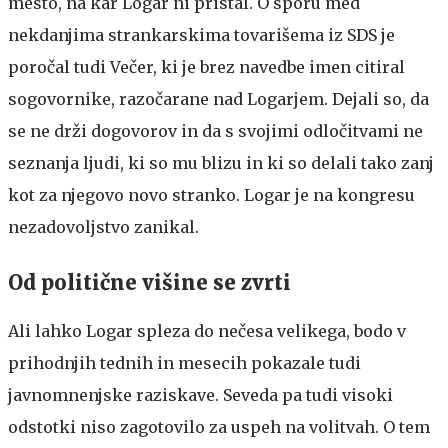
mesto, na kar Logar ni pristal. O sporu med
nekdanjima strankarskima tovarišema iz SDS je
poročal tudi Večer, ki je brez navedbe imen citiral
sogovornike, razočarane nad Logarjem. Dejali so, da
se ne drži dogovorov in da s svojimi odločitvami ne
seznanja ljudi, ki so mu blizu in ki so delali tako zanj
kot za njegovo novo stranko. Logar je na kongresu
nezadovoljstvo zanikal.
Od politične višine se zvrti
Ali lahko Logar spleza do nečesa velikega, bodo v
prihodnjih tednih in mesecih pokazale tudi
javnomnenjske raziskave. Seveda pa tudi visoki
odstotki niso zagotovilo za uspeh na volitvah. O tem