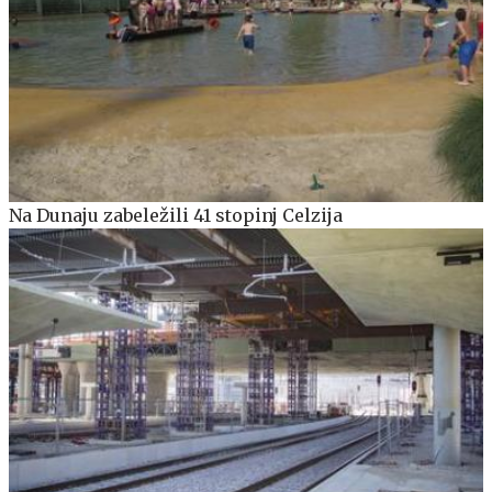
Na Dunaju zabeležili 41 stopinj Celzija