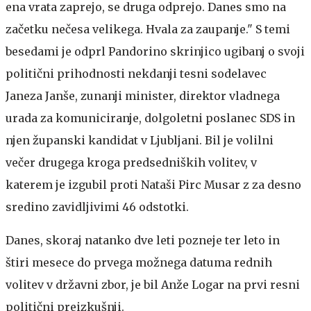
ena vrata zaprejo, se druga odprejo. Danes smo na
začetku nečesa velikega. Hvala za zaupanje." S temi
besedami je odprl Pandorino skrinjico ugibanj o svoji
politični prihodnosti nekdanji tesni sodelavec
Janeza Janše, zunanji minister, direktor vladnega
urada za komuniciranje, dolgoletni poslanec SDS in
njen županski kandidat v Ljubljani. Bil je volilni
večer drugega kroga predsedniških volitev, v
katerem je izgubil proti Nataši Pirc Musar z za desno
sredino zavidljivimi 46 odstotki.
Danes, skoraj natanko dve leti pozneje ter leto in
štiri mesece do prvega možnega datuma rednih
volitev v državni zbor, je bil Anže Logar na prvi resni
politični preizkušnji.