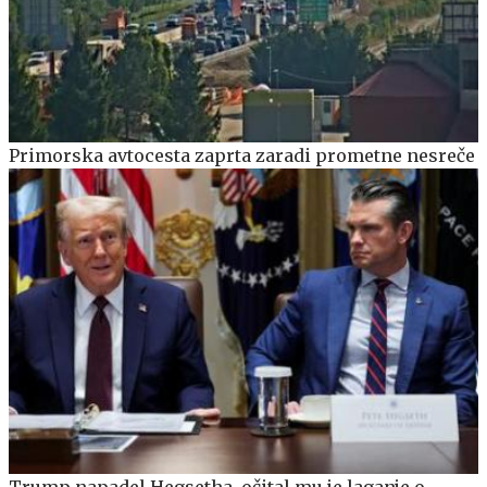
Primorska avtocesta zaprta zaradi prometne nesreče
Trump napadel Hegsetha, očital mu je laganje o