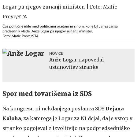
Čas politične idile med političnim očetom in sinom, ko je bil Janez Janša
predsednik vlade, Anže Logar pa njegov zunanji minister.
Foto: Matic Prevc/STA
NOVICE
Anže Logar napovedal
ustanovitev stranke
Spor med tovarišema iz SDS
Na kongresu ni nekdanjega poslanca SDS
Dejana
Kaloha
, za katerega je Logar za N1 dejal, da je vstop v
stranko pogojeval z izvolitvijo na podpredsedniško