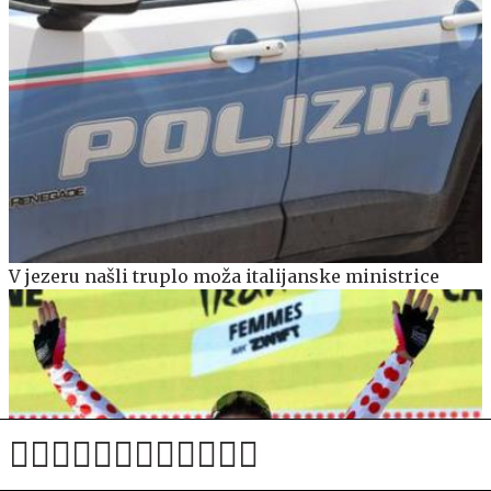
V jezeru našli truplo moža italijanske ministrice