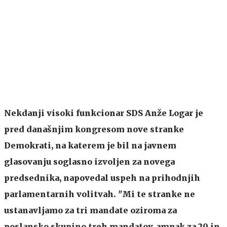
Nekdanji visoki funkcionar SDS Anže Logar je
pred današnjim kongresom nove stranke
Demokrati, na katerem je bil na javnem
glasovanju soglasno izvoljen za novega
predsednika, napovedal uspeh na prihodnjih
parlamentarnih volitvah. "Mi te stranke ne
ustanavljamo za tri mandate oziroma za
poslansko skupino treh mandatov, ampak za 20 in