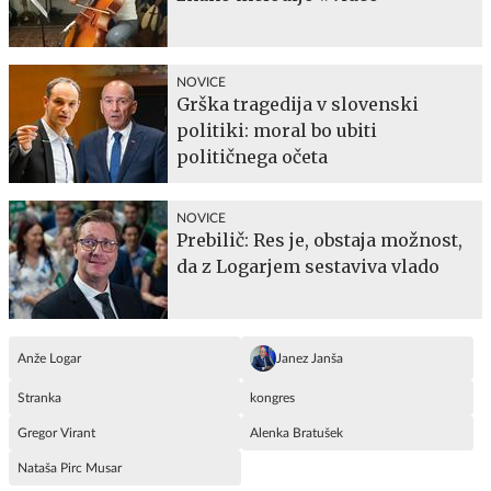
NOVICE
Grška tragedija v slovenski
politiki: moral bo ubiti
političnega očeta
NOVICE
Prebilič: Res je, obstaja možnost,
da z Logarjem sestaviva vlado
Anže Logar
Janez Janša
Stranka
kongres
Gregor Virant
Alenka Bratušek
Nataša Pirc Musar