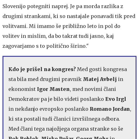
Slovenijo potegniti naprej. Je pa morda razlika z
drugimi strankami, ki so nastajale ponavadi tik pred
volitvami. Mi imamo še približno leto in pol do
volitev in mislim, da bo takrat tudi jasno, kaj
zagovarjamo s to politično širino."
Kdo je prišel na kongres?
Med gosti kongresa
sta bila med drugimi pravnik
Matej Avbelj
in
ekonomist
Igor Masten
, med novimi člani
Demokratov pa je bilo videti poslanko
Evo Irgl
in nekdanjo evropsko poslanko
Romano Jordan
,
ki sta postali tudi članici izvršilnega odbora.
Med člani tega najožjega organa stranke so še
Rok Roblek
,
Mirko Požar
,
Georg Mohr
in