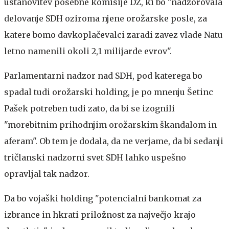
ustanovitev posebne komisije DZ, ki bo "nadzorovala
delovanje SDH oziroma njene orožarske posle, za
katere bomo davkoplačevalci zaradi zavez vlade Natu
letno namenili okoli 2,1 milijarde evrov".
Parlamentarni nadzor nad SDH, pod katerega bo
spadal tudi orožarski holding, je po mnenju Šetinc
Pašek potreben tudi zato, da bi se izognili
"morebitnim prihodnjim orožarskim škandalom in
aferam". Ob tem je dodala, da ne verjame, da bi sedanji
tričlanski nadzorni svet SDH lahko uspešno
opravljal tak nadzor.
Da bo vojaški holding "potencialni bankomat za
izbrance in hkrati priložnost za največjo krajo