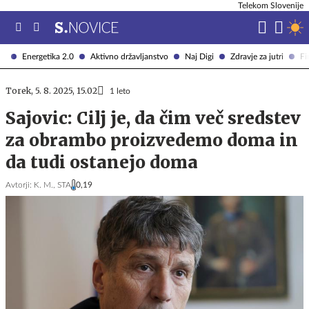
Telekom Slovenije
Energetika 2.0
Aktivno državljanstvo
Naj Digi
Zdravje za jutri
Fi
Torek, 5. 8. 2025, 15.02
1 leto
Sajovic: Cilj je, da čim več sredstev
za obrambo proizvedemo doma in
da tudi ostanejo doma
Avtorji:
K. M.,
STA
0,19