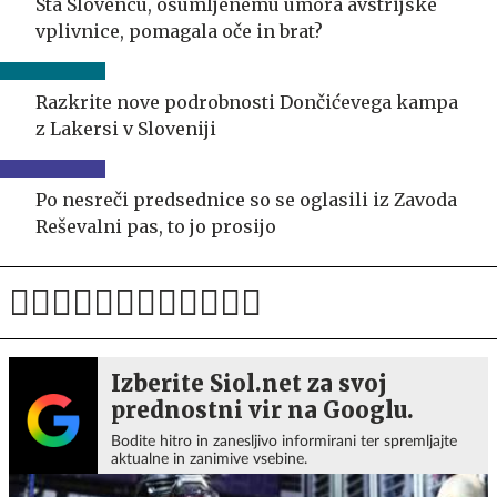
Sta Slovencu, osumljenemu umora avstrijske
vplivnice, pomagala oče in brat?
Razkrite nove podrobnosti Dončićevega kampa
z Lakersi v Sloveniji
Po nesreči predsednice so se oglasili iz Zavoda
Reševalni pas, to jo prosijo
Izberite Siol.net za svoj
prednostni vir na Googlu.
Bodite hitro in zanesljivo informirani ter spremljajte
aktualne in zanimive vsebine.