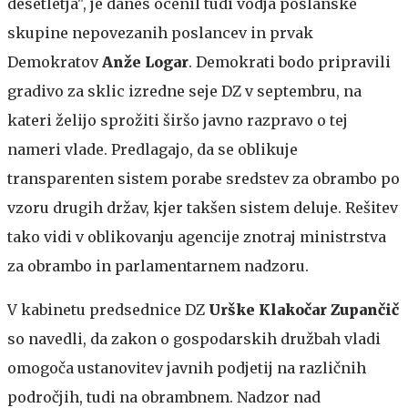
desetletja", je danes ocenil tudi vodja poslanske
skupine nepovezanih poslancev in prvak
Demokratov
Anže Logar
. Demokrati bodo pripravili
gradivo za sklic izredne seje DZ v septembru, na
kateri želijo sprožiti širšo javno razpravo o tej
nameri vlade. Predlagajo, da se oblikuje
transparenten sistem porabe sredstev za obrambo po
vzoru drugih držav, kjer takšen sistem deluje. Rešitev
tako vidi v oblikovanju agencije znotraj ministrstva
za obrambo in parlamentarnem nadzoru.
V kabinetu predsednice DZ
Urške Klakočar Zupančič
so navedli, da zakon o gospodarskih družbah vladi
omogoča ustanovitev javnih podjetij na različnih
področjih, tudi na obrambnem. Nadzor nad