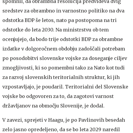
spomnil, da obrambna resolucija predvideva dvig
sredstev za obrambno in varnostno politiko na dva
odstotka BDP še letos, nato pa postopoma na tri
odstotke do leta 2030. Na ministrstvu ob tem
ocenjujejo, da bodo trije odstotki BDP za obrambne
izdatke v dolgoročnem obdobju zadoščali potrebam
po posodobitvi slovenske vojske za doseganje ciljev
zmogljivosti, ki so pomembni tako za Nato kot tudi
za razvoj slovenskih teritorialnih struktur, ki jih
vzpostavljajo, je poudaril. Teritorialni del Slovenske
vojske bo odgovoren za to, da zagotovi varnost
državljanov na območju Slovenije, je dodal.
V zavezi, sprejeti v Haagu, je po Pavlinovih besedah
zelo jasno opredeljeno, da se bo leta 2029 naredil