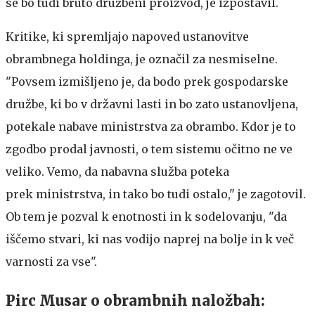
se bo tudi bruto družbeni proizvod, je izpostavil.
Kritike, ki spremljajo napoved ustanovitve
obrambnega holdinga, je označil za nesmiselne.
"Povsem izmišljeno je, da bodo prek gospodarske
družbe, ki bo v državni lasti in bo zato ustanovljena,
potekale nabave ministrstva za obrambo. Kdor je to
zgodbo prodal javnosti, o tem sistemu očitno ne ve
veliko. Vemo, da nabavna služba poteka
prek ministrstva, in tako bo tudi ostalo," je zagotovil.
Ob tem je pozval k enotnosti in k sodelovanju, "da
iščemo stvari, ki nas vodijo naprej na bolje in k več
varnosti za vse".
Pirc Musar o obrambnih naložbah: