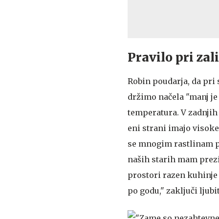
Pravilo pri zal
Robin poudarja, da pri 
držimo načela "manj je 
temperatura. V zadnjih
eni strani imajo visoke
se mnogim rastlinam po
naših starih mam prezim
prostori razen kuhinje 
po godu," zaključi ljubi