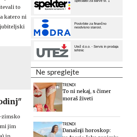
tevali to
za katero ni
jubiteljski
Ne spreglejte
TRENDI
To ni nekaj, s čimer
moraš živeti
odinj"
ko-zimsko
TRENDI
imi jim
Današnji horoskop:
a) in