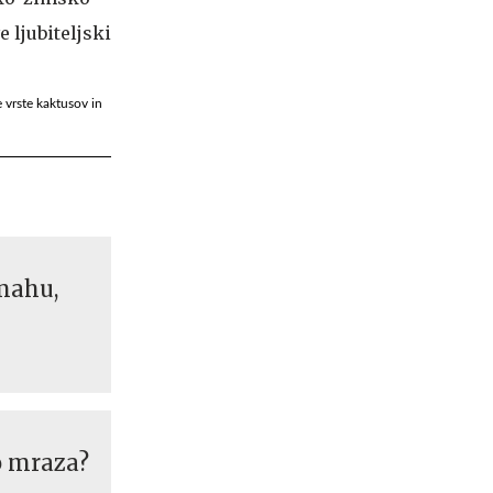
 vrste kaktusov in
mahu,
o mraza?