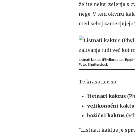
želite nekaj zelenja s 
nege. V tem okviru kakt
med seboj zamenjujejo,"
Listnati kaktus (Phyllocactus, Epiphy
Foto: Shutterstock
Te krasotice so:
listnati kaktus
(Ph
velikonočni kaktu
božični kaktus
(Sc
"Listnati kaktus je spr