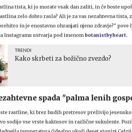
tlina tista, ki jo morate vsak dan zaliti, in če boste upoš
stlina zelo dobro rasla? Ali je za vas nezahtevna tista, 
prehitro in je enostavno ohranjati njeno zdravje?" pove l
 na Instagramu ustvarja pod imenom
botanistbyheart
.
TRENDI
Kako skrbeti za božično zvezdo?
ezahtevne spada "palma lenih gosp
ste rastline, ki brez hudih pretresov preživijo jesens
vo sodijo vse vrste kaktusov in različne sukulente. Poz
adnejša temperatura (idealno okoli deset stopinj Celzij