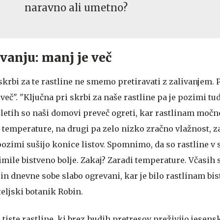
naravno ali umetno?
ivanju: manj je več
skrbi za te rastline ne smemo pretiravati z zalivanjem. 
več". "Ključna pri skrbi za naše rastline pa je pozimi tu
 letih so naši domovi preveč ogreti, kar rastlinam močn
 temperature, na drugi pa zelo nizko zračno vlažnost, z
zimi sušijo konice listov. Spomnimo, da so rastline v 
ile bistveno bolje. Zakaj? Zaradi temperature. Včasih so
in dnevne sobe slabo ogrevani, kar je bilo rastlinam bis
teljski botanik Robin.