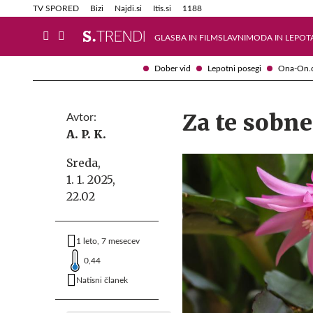
Info in obvestila
Tehnik
TV SPORED
Bizi
Najdi.si
Itis.si
1188
GLASBA IN FILM
SLAVNI
MODA IN LEPOT
Dober vid
Lepotni posegi
Ona-On.
Za te sobne
Avtor:
A. P. K.
Sreda,
1. 1. 2025,
22.02
1 leto, 7 mesecev
0,44
Natisni članek