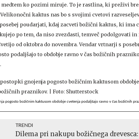
a, medtem ko pozimi miruje. To je rastlina, ki preživi bre
 Velikonočni kaktus nas bo s svojimi cvetovi razveselje
 posebej poudarjati, kdaj zacveti božični kaktus, ki ima c
kujejo po tem, da niso zvezdasti, temveč podolgovati in
 Cvetijo od oktobra do novembra. Vendar vrtnarji s pose
to podaljšajo to obdobje ravno v čas božičnih praznikov
.
enja pogosto božičnim kaktusom obdobje cvetenja podaljšajo ravno v čas božičnih pra
TRENDI
Dilema pri nakupu božičnega drevesca: 