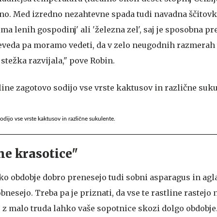
no. Med izredno nezahtevne spada tudi navadna ščitovka
ma lenih gospodinj' ali 'železna zel', saj je sposobna pr
Seveda pa moramo vedeti, da v zelo neugodnih razmerah 
 stežka razvijala," pove Robin.
dijo vse vrste kaktusov in različne sukulente.
ne krasotice"
ko obdobje dobro prenesejo tudi sobni asparagus in ag
bnesejo. Treba pa je priznati, da vse te rastline rastejo
 z malo truda lahko vaše sopotnice skozi dolgo obdobje.