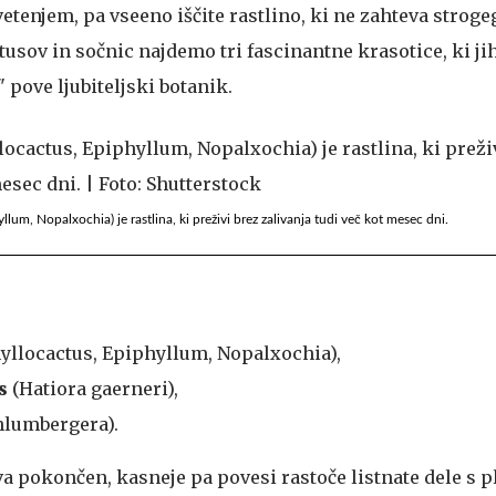
cvetenjem, pa vseeno iščite rastlino, ki ne zahteva strog
usov in sočnic najdemo tri fascinantne krasotice, ki ji
 pove ljubiteljski botanik.
llum, Nopalxochia) je rastlina, ki preživi brez zalivanja tudi več kot mesec dni.
yllocactus, Epiphyllum, Nopalxochia),
s
(Hatiora gaerneri),
hlumbergera).
va pokončen, kasneje pa povesi rastoče listnate dele s p