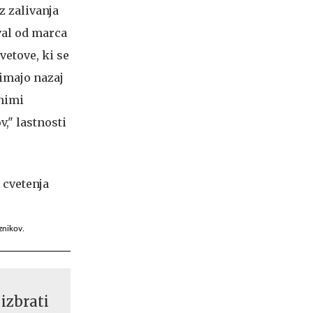
z zalivanja
val od marca
vetove, ki se
 imajo nazaj
bnimi
," lastnosti
znikov.
izbrati