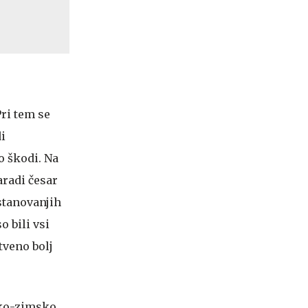
Pri tem se
di
o škodi. Na
aradi česar
stanovanjih
 bili vsi
tveno bolj