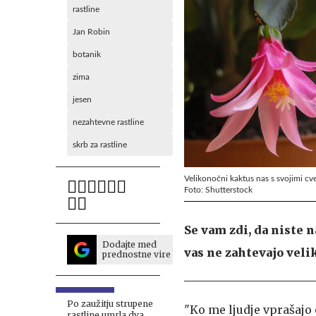
rastline
Jan Robin
botanik
zima
jesen
nezahtevne rastline
skrb za rastline
Velikonočni kaktus nas s svojimi cve
Foto: Shutterstock
Se vam zdi, da niste n
Dodajte med
vas ne zahtevajo veli
prednostne vire
Po zaužitju strupene
"Ko me ljudje vprašajo
rastline umrla dva