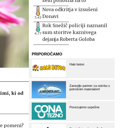
sem ponosna na to
Nova odkritja v izsušeni
Donavi
5,43
Rok Snežič policiji naznanil
sum storitve kaznivega
4,77
dejanja Roberta Goloba
imi, ki od
nje pomeni?