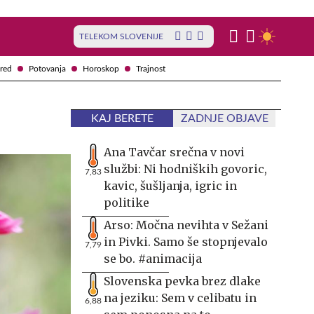
TELEKOM SLOVENIJE
red
Potovanja
Horoskop
Trajnost
KAJ BERETE
ZADNJE OBJAVE
Ana Tavčar srečna v novi
službi: Ni hodniških govoric,
7,83
kavic, šušljanja, igric in
politike
Arso: Močna nevihta v Sežani
in Pivki. Samo še stopnjevalo
7,79
se bo. #animacija
Slovenska pevka brez dlake
na jeziku: Sem v celibatu in
6,88