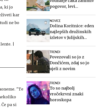
vodnarje čaka zanimiv
pogovor, levi
, ki jo
organizirajte druženje
eživeti kar
NOVICE
tudi ne bo
Dolina Koritnice: eden
najlepših družinskih
izletov v Julijskih
Alpah
TRENDI
Povezovali so jo z
Dončićem, zdaj so jo
ujeli z novim
TRENDI
To so najbolj
laoneme. "Te
vročekrvni znaki
 nekoliko
horoskopa
 Če pa si