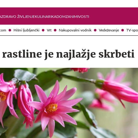
Želite prejemati e-novice?
Uživajmo pametno
A
ZDRAVO ŽIVLJENJE
KULINARIKA
DOM
ZANIMIVOSTI
com
Hišni ljubljenčki
Vrt
Nakupovalni vodnik
Vedeževanje
TV-spo
 rastline je najlažje skrbeti