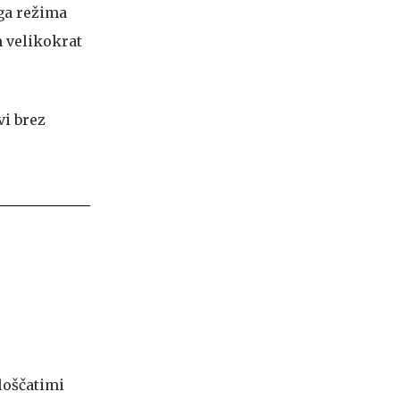
ega režima
h velikokrat
loščatimi