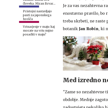
človeka. Miran Brvar
Je za vas nezahtevna ras
opozoril, na kaj
moramo biti pozorni.
Pristojni nastavljajo
enostavno pravilo, bo ra
#video
pasti za japonskega
hrošča
treba skrbeti, ne raste 
Vrtnarjenje v maju: kaj
botanik
Jan Robin
, ki
morate na vrtu nujno
posaditi v maju?
Med izredno n
"Zame so nezahtevne ti
obdobje. Mednje zagoto
zadostujeta nekoliko hl