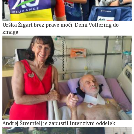
Urška Žigart brez prave moči, Demi Vollering do
zmage
Andrej Štremfelj je zapustil intenzivni oddelek