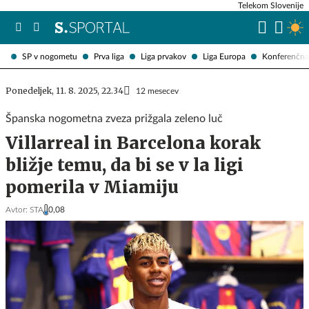
Telekom Slovenije
SP v nogometu
Prva liga
Liga prvakov
Liga Europa
Konferenčna 
Ponedeljek, 11. 8. 2025, 22.34
12 mesecev
Španska nogometna zveza prižgala zeleno luč
Villarreal in Barcelona korak
bližje temu, da bi se v la ligi
pomerila v Miamiju
Avtor:
STA
0,08