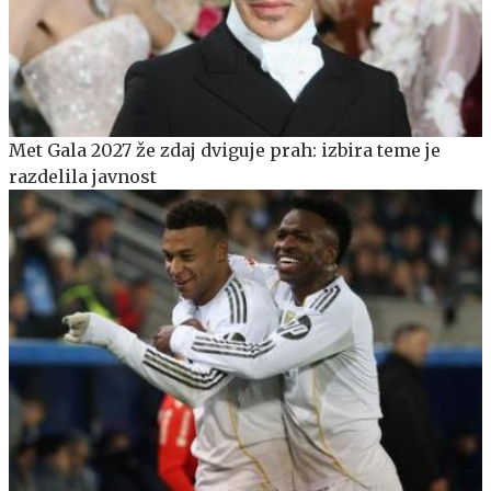
Met Gala 2027 že zdaj dviguje prah: izbira teme je
razdelila javnost