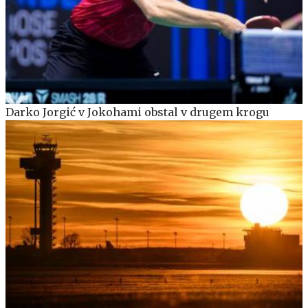
Darko Jorgić v Jokohami obstal v drugem krogu