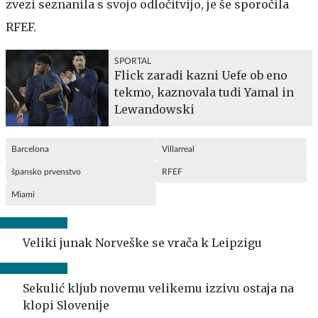
zvezi seznanila s svojo odločitvijo, je še sporočila
RFEF.
SPORTAL
Flick zaradi kazni Uefe ob eno
tekmo, kaznovala tudi Yamal in
Lewandowski
Barcelona
Villarreal
špansko prvenstvo
RFEF
Miami
Veliki junak Norveške se vrača k Leipzigu
Sekulić kljub novemu velikemu izzivu ostaja na
klopi Slovenije