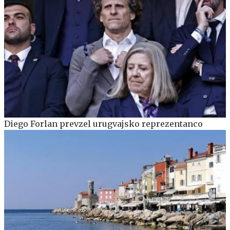
Diego Forlan prevzel urugvajsko reprezentanco