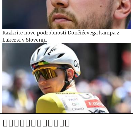
Razkrite nove podrobnosti Dončićevega kampa z
Lakersi v Sloveniji
Tim Wellens o Pogačarju: Zmaga na Touru, pa še