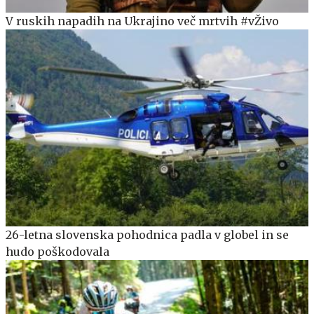
V ruskih napadih na Ukrajino več mrtvih #vŽivo
26-letna slovenska pohodnica padla v globel in se
hudo poškodovala