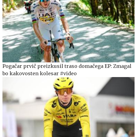
Pogačar prvič preizkusil traso domačega EP: Zmagal
bo kakovosten kolesar #video