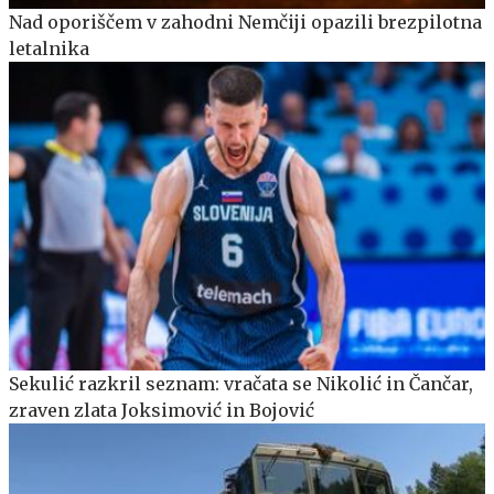
Nad oporiščem v zahodni Nemčiji opazili brezpilotna
letalnika
Sekulić razkril seznam: vračata se Nikolić in Čančar,
zraven zlata Joksimović in Bojović