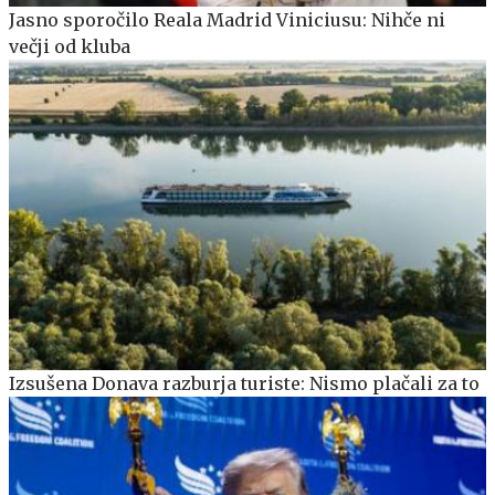
Jasno sporočilo Reala Madrid Viniciusu: Nihče ni
večji od kluba
Izsušena Donava razburja turiste: Nismo plačali za to