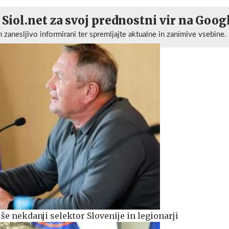
 Siol.net za svoj prednostni vir na Goog
n zanesljivo informirani ter spremljajte aktualne in zanimive vsebine.
 še nekdanji selektor Slovenije in legionarji