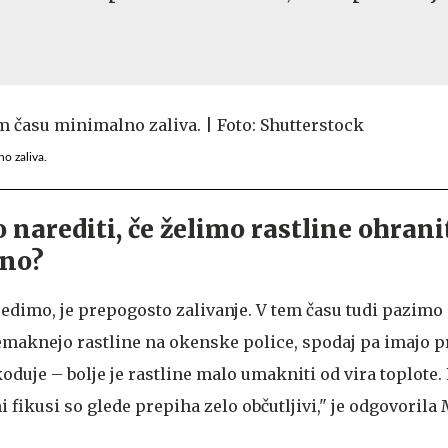
o zaliva.
narediti, če želimo rastline ohranit
ono?
edimo, je prepogosto zalivanje. V tem času tudi pazimo 
emaknejo rastline na okenske police, spodaj pa imajo
koduje – bolje je rastline malo umakniti od vira toplote.
 fikusi so glede prepiha zelo občutljivi," je odgovorila