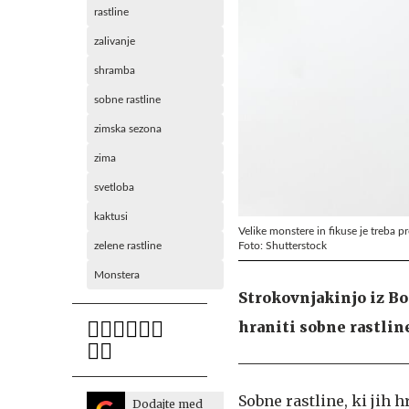
rastline
zalivanje
shramba
sobne rastline
zimska sezona
zima
svetloba
kaktusi
Velike monstere in fikuse je treba pr
Foto: Shutterstock
zelene rastline
Monstera
Strokovnjakinjo iz Bo
hraniti sobne rastlin
Sobne rastline, ki jih
Dodajte med