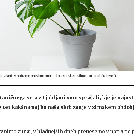
emakniti v notranje prostore prej kot balkonske rastline, saj so občutljivejši.
taničnega vrta v Ljubljani smo vprašali, kje je najus
e ter kakšna naj bo naša skrb zanje v zimskem obdobj
 hranimo zunaj, v hladnejših dneh prenesemo v notranje 