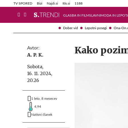
Info in obvestila
Tehnik
TV SPORED
Bizi
Najdi.si
Itis.si
1188
GLASBA IN FILM
SLAVNI
MODA IN LEPOT
Dober vid
Lepotni posegi
Ona-On.
Kako pozimi
Avtor:
A. P. K.
Sobota,
16. 11. 2024,
20.26
1 leto, 8 mesecev
4,94
Natisni članek