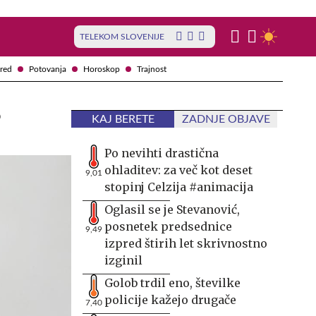
TELEKOM SLOVENIJE
red
Potovanja
Horoskop
Trajnost
?
KAJ BERETE
ZADNJE OBJAVE
Po nevihti drastična
ohladitev: za več kot deset
9,01
stopinj Celzija #animacija
Oglasil se je Stevanović,
posnetek predsednice
9,49
izpred štirih let skrivnostno
izginil
Golob trdil eno, številke
policije kažejo drugače
7,40