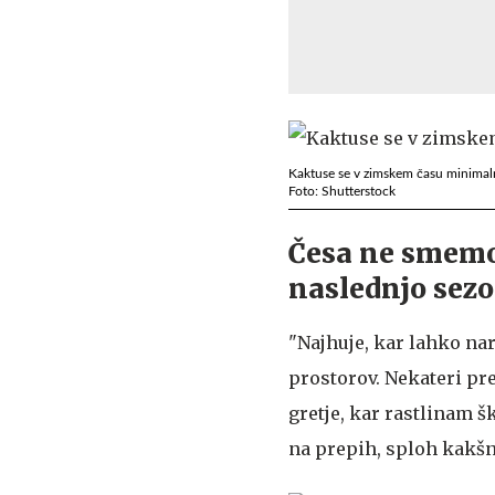
Kaktuse se v zimskem času minimaln
Foto: Shutterstock
Česa ne smemo 
naslednjo sez
"Najhuje, kar lahko nar
prostorov. Nekateri pr
gretje, kar rastlinam š
na prepih, sploh kakšni