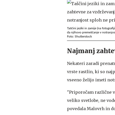
Taščini jeziki in zamije (na fotograf
da njihovo premeščanje v notranjost
Foto: Shutterstock
Najmanj zahte
Nekateri zaradi prenat
vrste rastlin, ki so na
vseeno želijo imeti not
"Priporočam različne vr
veliko svetlobe, ne vod
povedala Malovrh in do