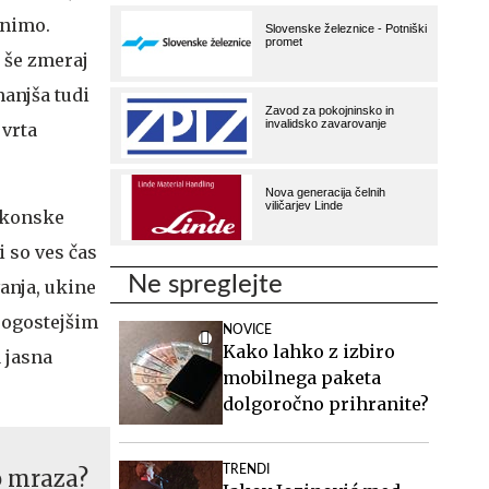
animo.
e še zmeraj
manjša tudi
 vrta
alkonske
i so ves čas
Ne spreglejte
anja, ukine
pogostejšim
NOVICE
Kako lahko z izbiro
a jasna
mobilnega paketa
dolgoročno prihranite?
TRENDI
o mraza?