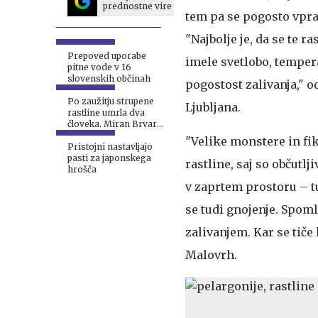
prednostne vire
tem pa se pogosto vpra
"Najbolje je, da se te 
Prepoved uporabe
imele svetlobo, temper
pitne vode v 16
slovenskih občinah
pogostost zalivanja," 
Po zaužitju strupene
Ljubljana.
rastline umrla dva
človeka. Miran Brvar
opozoril, na kaj
"Velike monstere in fi
moramo biti pozorni.
Pristojni nastavljajo
#video
pasti za japonskega
rastline, saj so občutlj
hrošča
v zaprtem prostoru – tu
se tudi gnojenje. Spo
zalivanjem. Kar se tiče 
Malovrh.