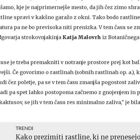
šamo, kje je najprimernejše mesto, da jih čez zimo shr
rastline spravi v kakšno garažo z okni. Tako bodo rastlin
atura pa ne bo previsoka niti prenizka. V tem času se z
odgovarja strokovnjakinja
Katja Malovrh
iz Botaničnega
kuse je treba premakniti v notranje prostore prej kot b
ivejši. Če govorimo o rastlinah (sobnih rastlinah op. a.), k
di čez poletje, pa se v tem času zmanjša pogostost zaliv
mladi pa spet lahko postopoma začnemo z gnojenjem in 
kaktusov, se jih v tem času res minimalno zaliva," je bil
TRENDI
Kako prezimiti rastline, ki ne prenesej