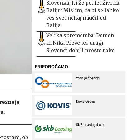
Slovenka, ki že pet let živi na
Baliju: Mislim, da bi se lahko
6,20
ves svet nekaj naučil od
Balija
Velika sprememba: Domen
in Nika Prevc ter drugi
5,61
Slovenci dobili proste roke
trezneje
u.
prostore, ob