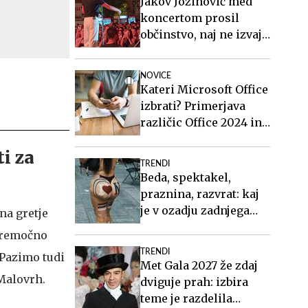
Jakov Jozinović med
koncertom prosil
občinstvo, naj ne izvaja
nevarnega trenda
NOVICE
Kateri Microsoft Office
izbrati? Primerjava
različic Office 2024 in
Office 2021.
i za
TRENDI
Beda, spektakel,
praznina, razvrat: kaj
je v ozadju zadnjega
na gretje
videospota Siddharte?
 premočno
TRENDI
 Pazimo tudi
Met Gala 2027 že zdaj
 Malovrh.
dviguje prah: izbira
teme je razdelila