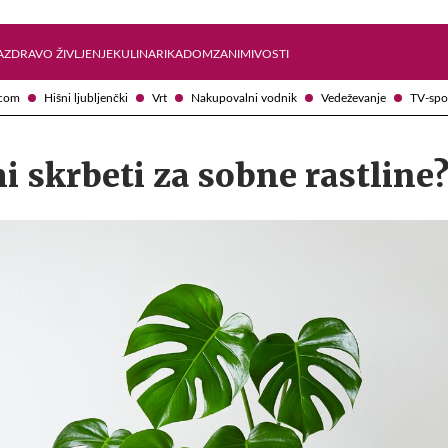
Želite prejemati e-novice?
Uživajmo pametno
A
ZDRAVO ŽIVLJENJE
KULINARIKA
DOM
ZANIMIVOSTI
com
Hišni ljubljenčki
Vrt
Nakupovalni vodnik
Vedeževanje
TV-spo
 skrbeti za sobne rastline