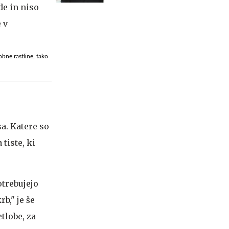
javnost
sobne rastline, tako
a. Katere so
tiste, ki
otrebujejo
b," je še
tlobe, za