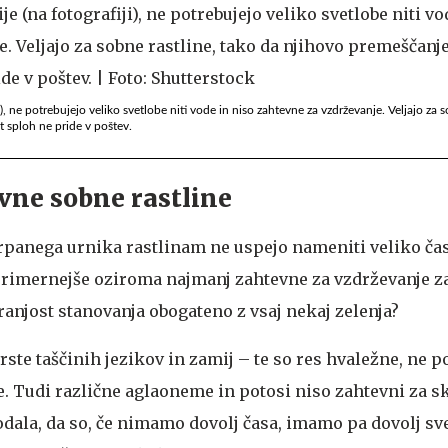
iji), ne potrebujejo veliko svetlobe niti vode in niso zahtevne za vzdrževanje. Veljajo za 
 sploh ne pride v poštev.
vne sobne rastline
rpanega urnika rastlinam ne uspejo nameniti veliko čas
jprimernejše oziroma najmanj zahtevne za vzdrževanje za 
ranjost stanovanja obogateno z vsaj nekaj zelenja?
ste taščinih jezikov in zamij – te so res hvaležne, ne p
e. Tudi različne aglaoneme in potosi niso zahtevni za skr
dala, da so, če nimamo dovolj časa, imamo pa dovolj sve