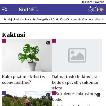
Telekom Slovenije
Naj planinska koča
Energetika 2.0
Ona-On.com
Gremo v hribe
Kaktusi
Kako pozimi skrbeti za
Dalmatinski kaktusi, ki
sobne rastline?
bodo uspevali vsakomur
#foto