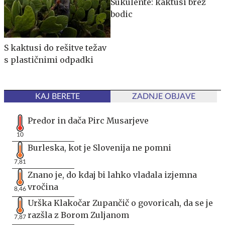
Sukulente: kaktusi brez
bodic
S kaktusi do rešitve težav
s plastičnimi odpadki
KAJ BERETE
ZADNJE OBJAVE
Predor in dača Pirc Musarjeve
10
Burleska, kot je Slovenija ne pomni
7,81
Znano je, do kdaj bi lahko vladala izjemna
vročina
8,46
Urška Klakočar Zupančič o govoricah, da se je
razšla z Borom Zuljanom
7,87