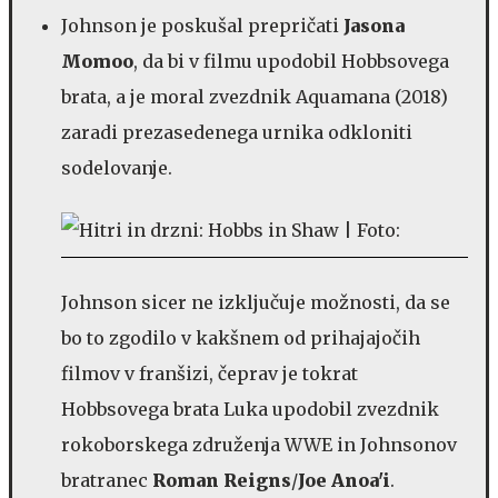
Johnson je poskušal prepričati
Jasona
Momoo
, da bi v filmu upodobil Hobbsovega
brata, a je moral zvezdnik Aquamana (2018)
zaradi prezasedenega urnika odkloniti
sodelovanje.
Johnson sicer ne izključuje možnosti, da se
bo to zgodilo v kakšnem od prihajajočih
filmov v franšizi, čeprav je tokrat
Hobbsovega brata Luka upodobil zvezdnik
rokoborskega združenja WWE in Johnsonov
bratranec
Roman Reigns
/
Joe Anoa'i
.