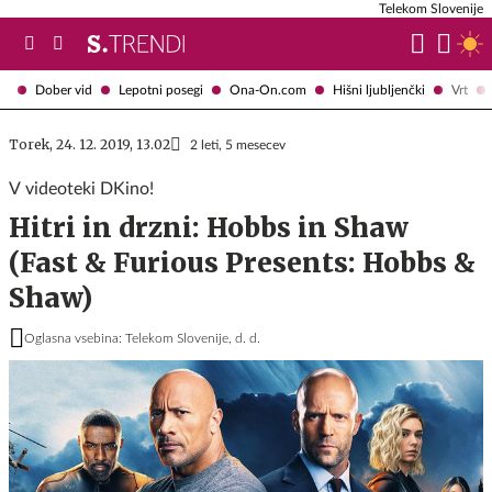
Telekom Slovenije
Dober vid
Lepotni posegi
Ona-On.com
Hišni ljubljenčki
Vrt
Torek, 24. 12. 2019, 13.02
2 leti, 5 mesecev
V videoteki DKino!
Hitri in drzni: Hobbs in Shaw
(Fast & Furious Presents: Hobbs &
Shaw)
Oglasna vsebina: Telekom Slovenije, d. d.