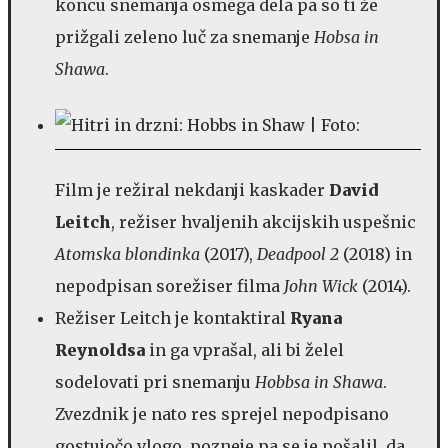
koncu snemanja osmega dela pa so ti že
prižgali zeleno luč za snemanje
Hobsa in
Shawa
.
Film je režiral nekdanji kaskader
David
Leitch
, režiser hvaljenih akcijskih uspešnic
Atomska blondinka
(2017),
Deadpool 2
(2018) in
nepodpisan sorežiser filma
John Wick
(2014).
Režiser Leitch je kontaktiral
Ryana
Reynoldsa
in ga vprašal, ali bi želel
sodelovati pri snemanju
Hobbsa in Shawa
.
Zvezdnik je nato res sprejel nepodpisano
gostujočo vlogo, pozneje pa se je pošalil, da