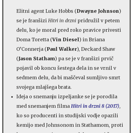
Elitni agent Luke Hobbs (
Dwayne Johnson
)
se je franšizi
Hitri in drzni
pridružil v petem
delu, ko je moral pred roko pravice privesti
Doma Toretta (
Vin Diesel
) in Briana
O’Connerja (
Paul Walker
), Deckard Shaw
(
Jason Statham
) pa se je v franšizi prvič
pojavil ob koncu šestega dela in se vrnil v
sedmem delu, da bi maščeval sumljivo smrt
svojega mlajšega brata.
Ideja o snemanju izpeljanke se je porodila
med snemanjem filma
Hitri in drzni 8 (2017)
,
ko so producenti in studijski vodje opazili
kemijo med Johnsonom in Stathamom, proti