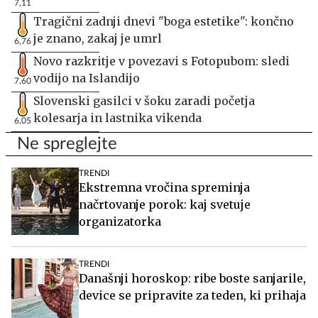
7,11
Tragični zadnji dnevi "boga estetike": končno
je znano, zakaj je umrl
6,76
Novo razkritje v povezavi s Fotopubom: sledi
vodijo na Islandijo
7,60
Slovenski gasilci v šoku zaradi početja
kolesarja in lastnika vikenda
6,05
Ne spreglejte
TRENDI
Ekstremna vročina spreminja
načrtovanje porok: kaj svetuje
organizatorka
TRENDI
Današnji horoskop: ribe boste sanjarile,
device se pripravite za teden, ki prihaja