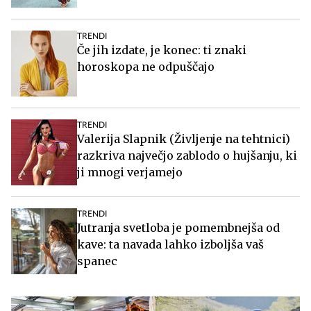
TRENDI
Če jih izdate, je konec: ti znaki
horoskopa ne odpuščajo
TRENDI
Valerija Slapnik (Življenje na tehtnici)
razkriva največjo zablodo o hujšanju, ki
ji mnogi verjamejo
TRENDI
Jutranja svetloba je pomembnejša od
kave: ta navada lahko izboljša vaš
spanec