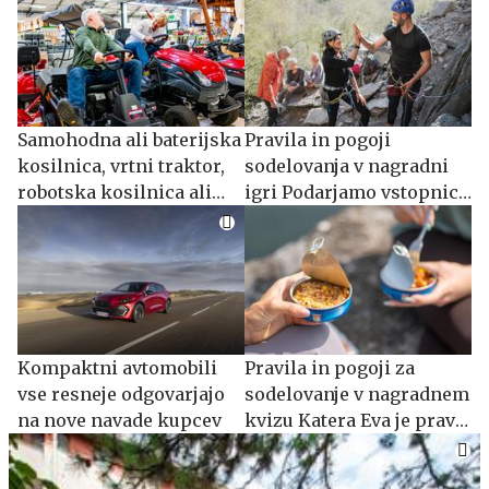
Samohodna ali baterijska
Pravila in pogoji
kosilnica, vrtni traktor,
sodelovanja v nagradni
robotska kosilnica ali
igri Podarjamo vstopnice
motorna kosa?
za plezalni center!
Kompaktni avtomobili
Pravila in pogoji za
vse resneje odgovarjajo
sodelovanje v nagradnem
na nove navade kupcev
kvizu Katera Eva je prava
zate?