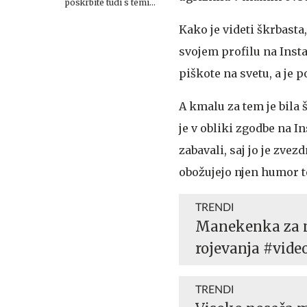
poskrbite tudi s temi
živili.
Kako je videti škrbast
svojem profilu na Inst
piškote na svetu, a je p
A kmalu za tem je bila 
je v obliki zgodbe na I
zabavali, saj jo je zve
obožujejo njen humor te
TRENDI
Manekenka za mo
rojevanja #vide
TRENDI