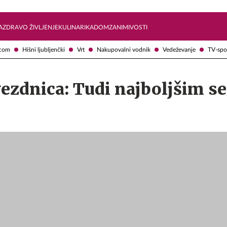
Želite prejemati e-novice?
Uživajmo pametno
A
ZDRAVO ŽIVLJENJE
KULINARIKA
DOM
ZANIMIVOSTI
com
Hišni ljubljenčki
Vrt
Nakupovalni vodnik
Vedeževanje
TV-spo
ezdnica: Tudi najboljšim se