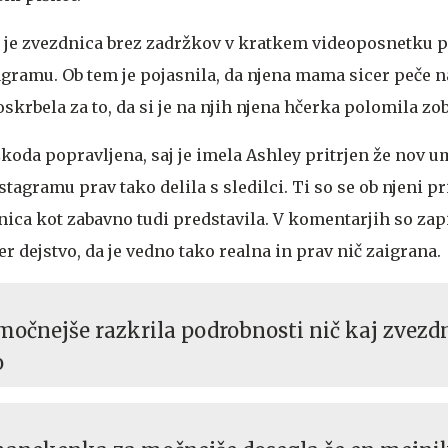
a, je zvezdnica brez zadržkov v kratkem videoposnetku 
agramu. Ob tem je pojasnila, da njena mama sicer peče n
oskrbela za to, da si je na njih njena hčerka polomila zob
škoda popravljena, saj je imela Ashley pritrjen že nov u
nstagramu prav tako delila s sledilci. Ti so se ob njeni p
zdnica kot zabavno tudi predstavila. V komentarjih so zapi
r dejstvo, da je vedno tako realna in prav nič zaigrana.
čnejše razkrila podrobnosti nič kaj zvezd
o