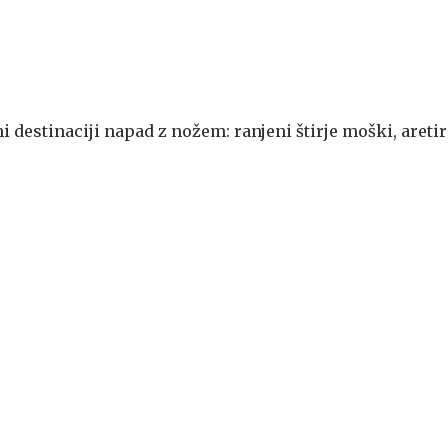
čni destinaciji napad z nožem: ranjeni štirje moški, areti