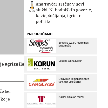
Ana Tavčar srečna v novi
službi: Ni hodniških govoric,
5,25
kavic, šušljanja, igric in
politike
je ugriznila
če bel
 ko je