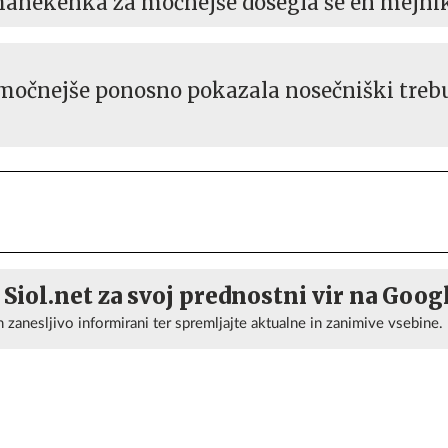
manekenka za močnejše dosegla še en mejni
očnejše ponosno pokazala nosečniški treb
 Siol.net za svoj prednostni vir na Goog
n zanesljivo informirani ter spremljajte aktualne in zanimive vsebine.