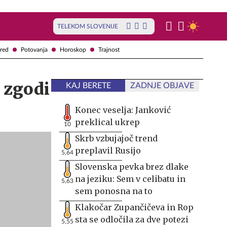
TELEKOM SLOVENIJE
red
Potovanja
Horoskop
Trajnost
 zgodi
KAJ BERETE
ZADNJE OBJAVE
Konec veselja: Janković
preklical ukrep
10
Skrb vzbujajoč trend
preplavil Rusijo
5,64
Slovenska pevka brez dlake
na jeziku: Sem v celibatu in
5,63
sem ponosna na to
Klakočar Zupančičeva in Rop
sta se odločila za dve potezi
5,55