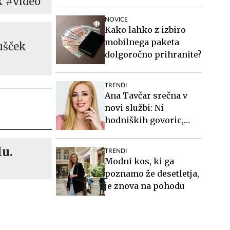
k #video
višini slabih 44
milijonov evrov
NOVICE
Kako lahko z izbiro
mobilnega paketa
ušček
dolgoročno prihranite?
TRENDI
Ana Tavčar srečna v
novi službi: Ni
hodniških govoric,
kavic, šušljanja, igric
in politike
lu.
TRENDI
Modni kos, ki ga
poznamo že desetletja,
je znova na pohodu