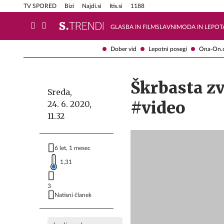
Info in obvestila
Tehnik
TV SPORED
Bizi
Najdi.si
Itis.si
1188
GLASBA IN FILM
SLAVNI
MODA IN LEPOT
Dober vid
Lepotni posegi
Ona-On.
Škrbasta zv
Sreda,
#video
24. 6. 2020,
11.32
6 let, 1 mesec
1,31
3
Natisni članek