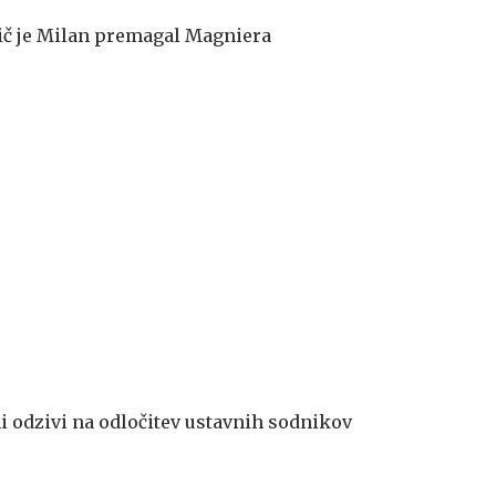
gič je Milan premagal Magniera
čni odzivi na odločitev ustavnih sodnikov