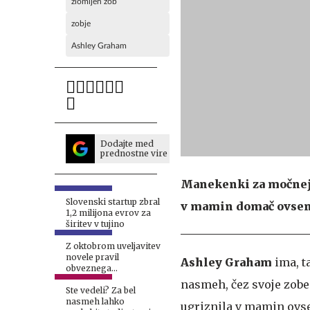
zlomljen zob
zobje
Ashley Graham
Dodajte med
prednostne vire
Manekenki za močnejše
Slovenski startup zbral
v mamin domač ovseni 
1,2 milijona evrov za
širitev v tujino
Z oktobrom uveljavitev
novele pravil
Ashley Graham
ima, ta
obveznega
zdravstvenega
nasmeh, čez svoje zobe 
zavarovanja #video
Ste vedeli? Za bel
nasmeh lahko
ugriznila v mamin ovse