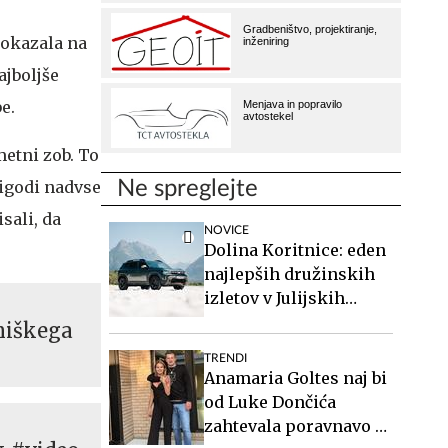
pokazala na
ajboljše
e.
metni zob. To
rigodi nadvse
Ne spreglejte
sali, da
NOVICE
Dolina Koritnice: eden
najlepših družinskih
izletov v Julijskih
Alpah
niškega
TRENDI
Anamaria Goltes naj bi
od Luke Dončića
zahtevala poravnavo v