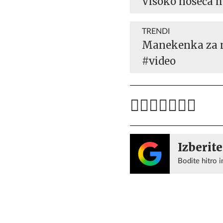
Visoko noseča 
TRENDI
Manekenka za m
#video
Izberite
Bodite hitro i