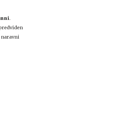
anni
.
 predviden
o naravni