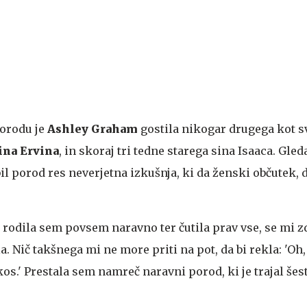
orodu je
Ashley Graham
gostila nikogar drugega kot s
ina Ervina
, in skoraj tri tedne starega sina Isaaca. Gle
bil porod res neverjetna izkušnja, ki da ženski občutek,
n rodila sem povsem naravno ter čutila prav vse, se mi zd
la. Nič takšnega mi ne more priti na pot, da bi rekla: 'Oh, 
s.' Prestala sem namreč naravni porod, ki je trajal šest 