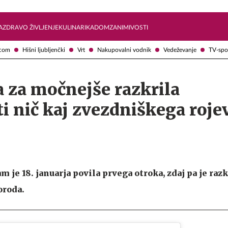
Želite prejemati e-novice?
Uživajmo pametno
A
ZDRAVO ŽIVLJENJE
KULINARIKA
DOM
ZANIMIVOSTI
com
Hišni ljubljenčki
Vrt
Nakupovalni vodnik
Vedeževanje
TV-spo
za močnejše razkrila
 nič kaj zvezdniškega roje
 je 18. januarja povila prvega otroka, zdaj pa je raz
oroda.