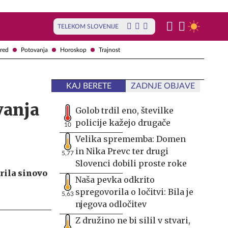
TELEKOM SLOVENIJE
red
Potovanja
Horoskop
Trajnost
KAJ BERETE
ZADNJE OBJAVE
vanja
Golob trdil eno, številke
policije kažejo drugače
10
Velika sprememba: Domen
in Nika Prevc ter drugi
5,77
Slovenci dobili proste roke
krila sinovo
Naša pevka odkrito
spregovorila o ločitvi: Bila je
5,63
njegova odločitev
Z družino ne bi silil v stvari,