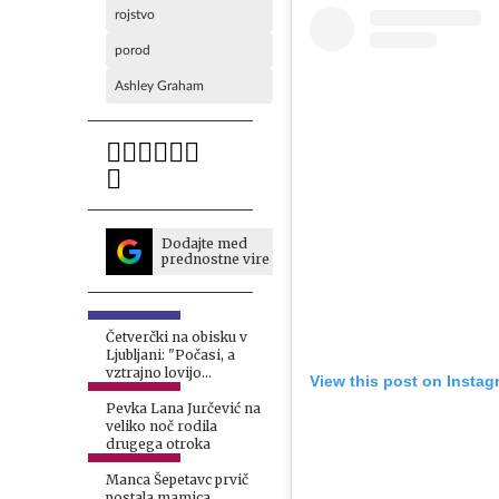
rojstvo
porod
Ashley Graham
Dodajte med
prednostne vire
Četverčki na obisku v
Ljubljani: "Počasi, a
vztrajno lovijo
View this post on Instag
vrstnike"
Pevka Lana Jurčević na
veliko noč rodila
drugega otroka
Manca Šepetavc prvič
postala mamica