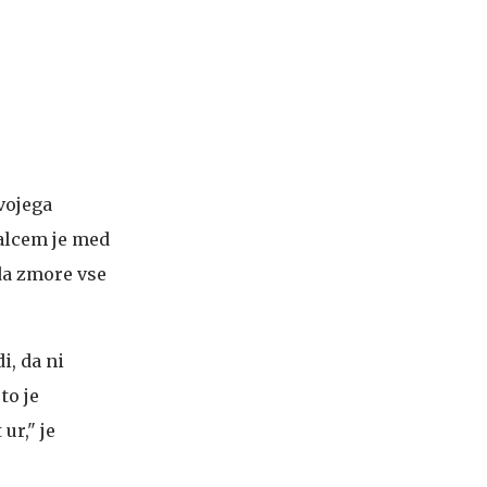
vojega
dalcem je med
 da zmore vse
i, da ni
to je
ur," je