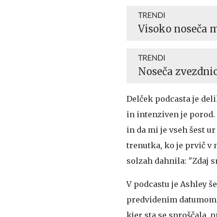
TRENDI
Visoko noseča 
TRENDI
Noseča zvezdnic
Delček podcasta je deli
in intenziven je porod
in da mi je vseh šest ur
trenutka, ko je prvič v
solzah dahnila: "Zdaj 
V podcastu je Ashley še
predvidenim datumom po
kjer sta se sproščala, 