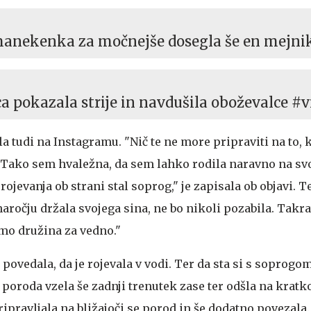
manekenka za močnejše dosegla še en mejni
a pokazala strije in navdušila oboževalce #v
la tudi na Instagramu. "Nič te ne more pripraviti na to,
. Tako sem hvaležna, da sem lahko rodila naravno na 
 rojevanja ob strani stal soprog," je zapisala ob objavi. T
 naročju držala svojega sina, ne bo nikoli pozabila. Takra
smo družina za vedno."
 povedala, da je rojevala v vodi. Ter da sta si s soprogo
roda vzela še zadnji trenutek zase ter odšla na kratko
pripravljala na bližajoči se porod in še dodatno povezala.