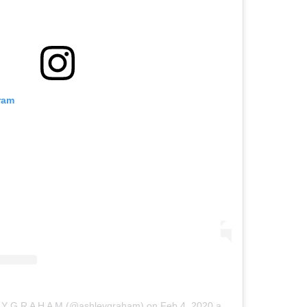
ram
E Y G R A H A M (@ashleygraham)
on
Feb 4, 2020 at 1:15pm PST