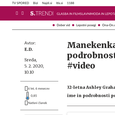
Info in obvestila
Tehnik
TV SPORED
Bizi
Najdi.si
Itis.si
1188
GLASBA IN FILM
SLAVNI
MODA IN LEPOT
Dober vid
Lepotni posegi
Ona-On.
Manekenka 
Avtor:
E.D.
podrobnosti
Sreda,
#video
5. 2. 2020,
10.10
32-letna Ashley Graham
6 let, 6 mesecev
ime in podrobnosti p
0,85
Natisni članek