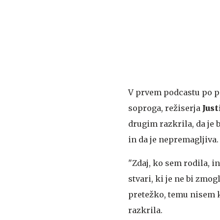
V prvem podcastu po p
soproga, režiserja
Just
drugim razkrila, da je 
in da je nepremagljiva.
"Zdaj, ko sem rodila, i
stvari, ki je ne bi zmog
pretežko, temu nisem ko
razkrila.