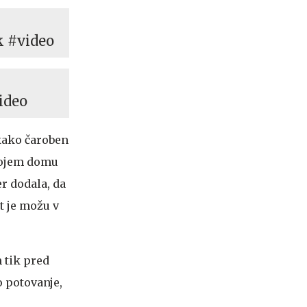
k #video
ideo
 kako čaroben
svojem domu
er dodala, da
t je možu v
m tik pred
 potovanje,