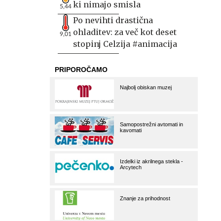
ki nimajo smisla
5,44
Po nevihti drastična
ohladitev: za več kot deset
9,01
stopinj Celzija #animacija