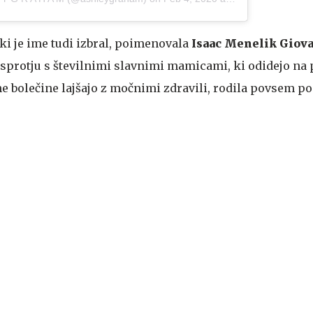
ki je ime tudi izbral, poimenovala
Isaac Menelik Giov
nasprotju s številnimi slavnimi mamicami, ki odidejo na
ne bolečine lajšajo z močnimi zdravili, rodila povsem p