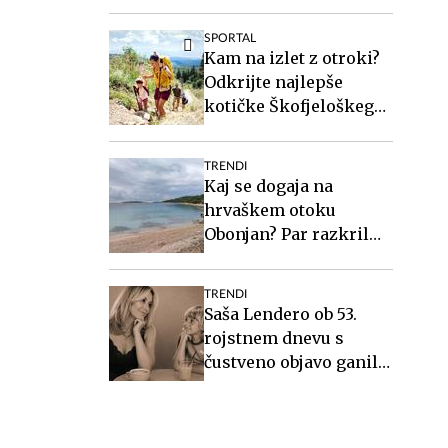
naredi veliko razliko.
SPORTAL
Kam na izlet z otroki?
Odkrijte najlepše
kotičke Škofjeloškega
hribovja.
TRENDI
Kaj se dogaja na
hrvaškem otoku
Obonjan? Par razkril
podrobnosti o
ekskluzivnem
TRENDI
dogodku za svingerje.
Saša Lendero ob 53.
rojstnem dnevu s
čustveno objavo ganila
oboževalce