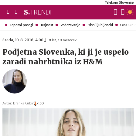
Telekom Slovenije
Lepotni posegi
Trajnost
Vedeževanje
Hišni ljubljenčki
Ona-On.
Sreda, 10. 8. 2016, 4.00
8 let, 10 mesecev
Podjetna Slovenka, ki ji je uspelo
zaradi nahrbtnika iz H&M
Avtor:
Branka Grbin
7,50