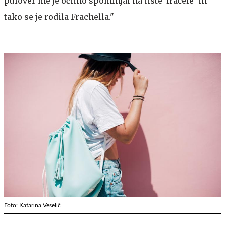
pulover me je očitno spominjal na tiste 'fračele' in
tako se je rodila Frachella."
Foto: Katarina Veselič