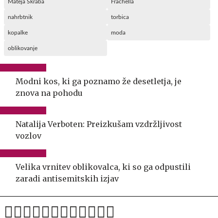
Mateja Škraba
Frachella
nahrbtnik
torbica
kopalke
moda
oblikovanje
Modni kos, ki ga poznamo že desetletja, je
znova na pohodu
Natalija Verboten: Preizkušam vzdržljivost
vozlov
Velika vrnitev oblikovalca, ki so ga odpustili
zaradi antisemitskih izjav