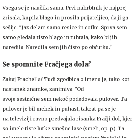
Vsega se je naučila sama. Prvi nahrbtnik je najprej
zrisala, kupila blago in prosila prijateljico, da ji ga
sešije. "Jaz delam samo resice in cofke. Sprva sem
samo gledala tisto blago in tuhtala, kako bi jih
naredila. Naredila sem jih čisto po občutku."
Se spomnite Fračjega dola?
Zakaj Frachella? Tudi zgodbica o imenu je, tako kot
nastanek znamke, zanimiva. "Od
svoje sestrične sem nekoč podedovala pulover. Ta
pulover je bil mehek in puhast, takrat pa se je
na televiziji ravno predvajala risanka Fračji dol, kjer
so imele tiste lutke smešne lase (smeh, op. p.). Ta