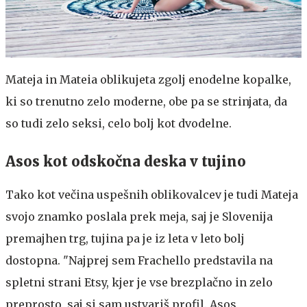
Mateja in Mateia oblikujeta zgolj enodelne kopalke,
ki so trenutno zelo moderne, obe pa se strinjata, da
so tudi zelo seksi, celo bolj kot dvodelne.
Asos kot odskočna deska v tujino
Tako kot večina uspešnih oblikovalcev je tudi Mateja
svojo znamko poslala prek meja, saj je Slovenija
premajhen trg, tujina pa je iz leta v leto bolj
dostopna. "Najprej sem Frachello predstavila na
spletni strani Etsy, kjer je vse brezplačno in zelo
preprosto, saj si sam ustvariš profil. Asos