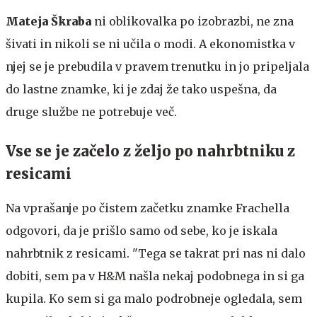
Mateja Škraba
ni oblikovalka po izobrazbi, ne zna
šivati in nikoli se ni učila o modi. A ekonomistka v
njej se je prebudila v pravem trenutku in jo pripeljala
do lastne znamke, ki je zdaj že tako uspešna, da
druge službe ne potrebuje več.
Vse se je začelo z željo po nahrbtniku z
resicami
Na vprašanje po čistem začetku znamke Frachella
odgovori, da je prišlo samo od sebe, ko je iskala
nahrbtnik z resicami. "Tega se takrat pri nas ni dalo
dobiti, sem pa v H&M našla nekaj podobnega in si ga
kupila. Ko sem si ga malo podrobneje ogledala, sem