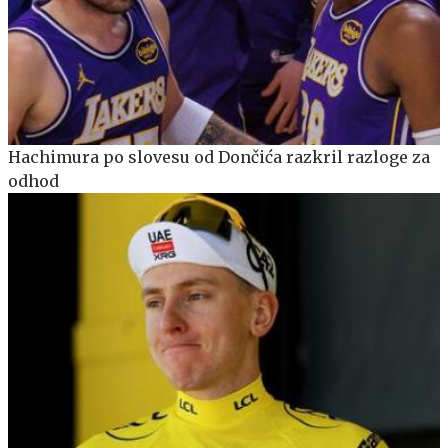
Hachimura po slovesu od Dončića razkril razloge za
odhod