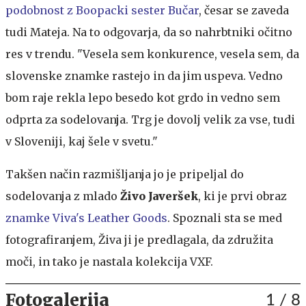
podobnost z Boopacki sester Bučar
, česar se zaveda
tudi Mateja. Na to odgovarja, da so nahrbtniki očitno
res v trendu. "Vesela sem konkurence, vesela sem, da
slovenske znamke rastejo in da jim uspeva. Vedno
bom raje rekla lepo besedo kot grdo in vedno sem
odprta za sodelovanja. Trg je dovolj velik za vse, tudi
v Sloveniji, kaj šele v svetu."
Takšen način razmišljanja jo je pripeljal do
sodelovanja z mlado
Živo Javeršek
, ki je prvi obraz
znamke Viva's Leather Goods
. Spoznali sta se med
fotografiranjem, Živa ji je predlagala, da združita
moči, in tako je nastala kolekcija VXF.
Fotogalerija
1
/ 8