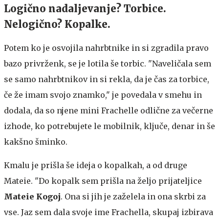
Logično nadaljevanje? Torbice.
Nelogično? Kopalke.
Potem ko je osvojila nahrbtnike in si zgradila pravo
bazo privrženk, se je lotila še torbic. "Naveličala sem
se samo nahrbtnikov in si rekla, da je čas za torbice,
če že imam svojo znamko," je povedala v smehu in
dodala, da so njene mini Frachelle odlične za večerne
izhode, ko potrebujete le mobilnik, ključe, denar in še
kakšno šminko.
Kmalu je prišla še ideja o kopalkah, a od druge
Mateie. "Do kopalk sem prišla na željo prijateljice
Mateie Kogoj
. Ona si jih je zaželela in ona skrbi za
vse. Jaz sem dala svoje ime Frachella, skupaj izbirava