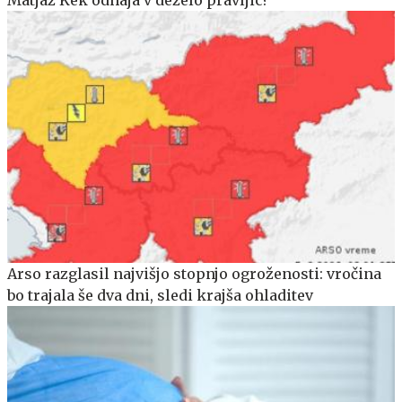
Matjaž Kek odhaja v deželo pravljic?
Arso razglasil najvišjo stopnjo ogroženosti: vročina
bo trajala še dva dni, sledi krajša ohladitev