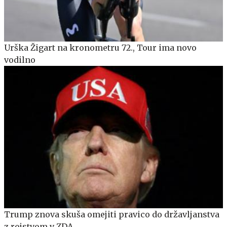
Urška Žigart na kronometru 72., Tour ima novo
vodilno
Trump znova skuša omejiti pravico do državljanstva
z rojstvom v ZDA