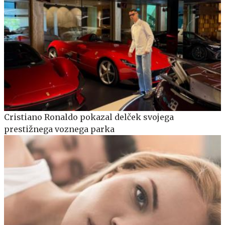
Cristiano Ronaldo pokazal delček svojega
prestižnega voznega parka