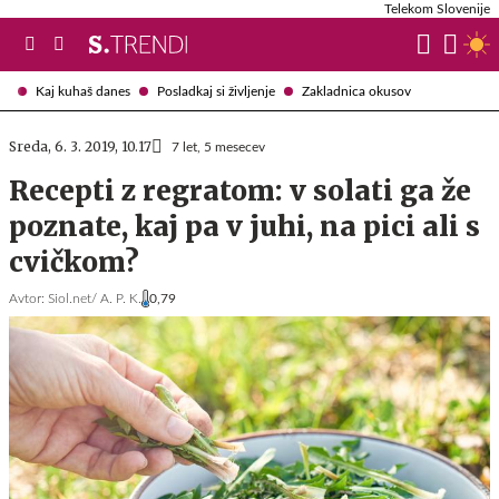
Telekom Slovenije
Kaj kuhaš danes
Posladkaj si življenje
Zakladnica okusov
Sreda, 6. 3. 2019, 10.17
7 let, 5 mesecev
Recepti z regratom: v solati ga že
poznate, kaj pa v juhi, na pici ali s
cvičkom?
Avtor:
Siol.net/ A. P. K.
0,79