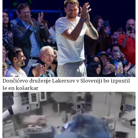
Dončićevo druženje Lakersov v Sloveniji bo izpustil
le en košarkar