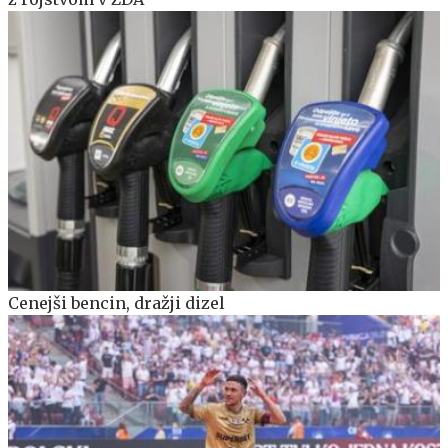
Cenejši bencin, dražji dizel