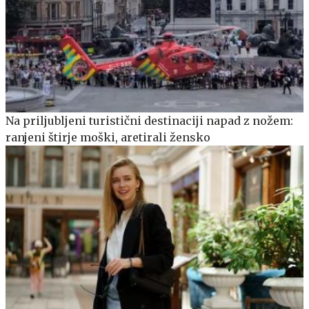
Na priljubljeni turistični destinaciji napad z nožem:
ranjeni štirje moški, aretirali žensko