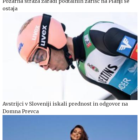
Požarna straža zaradi podtalnih žarišč na Planji še
ostaja
Avstrijci v Sloveniji iskali prednost in odgovor na
Domna Prevca