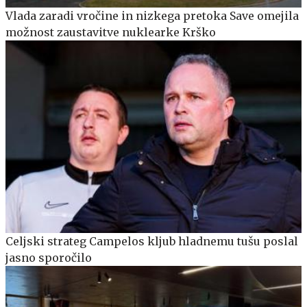
Vlada zaradi vročine in nizkega pretoka Save omejila
možnost zaustavitve nuklearke Krško
Celjski strateg Campelos kljub hladnemu tušu poslal
jasno sporočilo