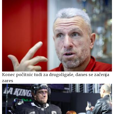
Konec počitnic tudi za drugoligaše, danes se začenja
zares