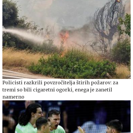
Policisti razkrili povzročitelja štirih požarov: za
tremi so bili cigaretni ogorki, enega je zanetil
namerno