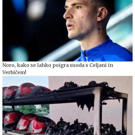
Noro, kako se lahko poigra usoda s Celjani in
Verbičem!