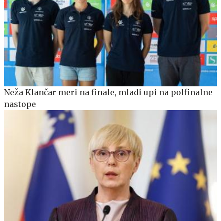
Neža Klančar meri na finale, mladi upi na polfinalne
nastope