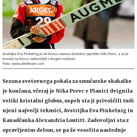
Avstrijka Eva Pinkelnig je ob koncu sezone dodobra zapretila Niki Prevc, a se je
morala na koncu zadovoljiti z drugim mestom.
Foto: www.alesfevzer.com
Sezona svetovnega pokala za smučarske skakalke
je končana, včeraj je Nika Prevc v Planici dvignila
veliki kristalni globus, uspeh sta ji privoščili tudi
njeni največji tekmici, Avstrijka Eva Pinkelnig in
Kanadčanka Alexandria Loutitt. Zadovoljni sta z
opravljenim delom, se pa že veselita naslednje