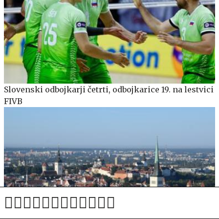
Slovenski odbojkarji četrti, odbojkarice 19. na lestvici
FIVB