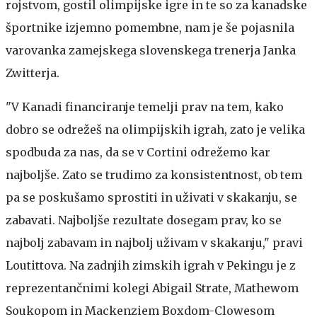
rojstvom, gostil olimpijske igre in te so za kanadske
športnike izjemno pomembne, nam je še pojasnila
varovanka zamejskega slovenskega trenerja Janka
Zwitterja.
"V Kanadi financiranje temelji prav na tem, kako
dobro se odrežeš na olimpijskih igrah, zato je velika
spodbuda za nas, da se v Cortini odrežemo kar
najboljše. Zato se trudimo za konsistentnost, ob tem
pa se poskušamo sprostiti in uživati v skakanju, se
zabavati. Najboljše rezultate dosegam prav, ko se
najbolj zabavam in najbolj uživam v skakanju," pravi
Loutittova. Na zadnjih zimskih igrah v Pekingu je z
reprezentančnimi kolegi Abigail Strate, Mathewom
Soukopom in Mackenziem Boxdom-Clowesom