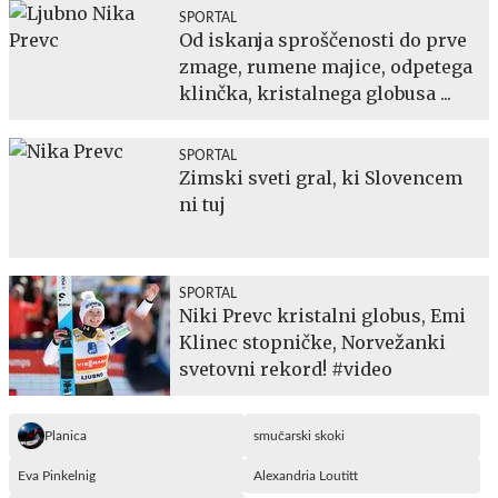
SPORTAL
Od iskanja sproščenosti do prve
zmage, rumene majice, odpetega
klinčka, kristalnega globusa ...
SPORTAL
Zimski sveti gral, ki Slovencem
ni tuj
SPORTAL
Niki Prevc kristalni globus, Emi
Klinec stopničke, Norvežanki
svetovni rekord! #video
Planica
smučarski skoki
Eva Pinkelnig
Alexandria Loutitt