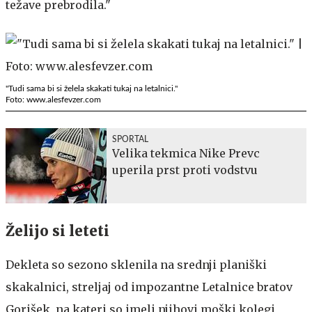
težave prebrodila."
"Tudi sama bi si želela skakati tukaj na letalnici."
Foto: www.alesfevzer.com
SPORTAL
Velika tekmica Nike Prevc
uperila prst proti vodstvu
Želijo si leteti
Dekleta so sezono sklenila na srednji planiški
skakalnici, streljaj od impozantne Letalnice bratov
Gorišek, na kateri so imeli njihovi moški kolegi