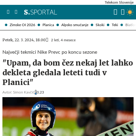
Telekom Slovenije
Zimske OI 2026
Planica
Alpsko smučanje
Skoki
Teki
Biatlo
Petek, 22. 3. 2024, 18.00
2 leti, 4 mesece
Največji tekmici Nike Prevc po koncu sezone
"Upam, da bom čez nekaj let lahko
dekleta gledala leteti tudi v
Planici"
Avtor:
Simon Kavčič
0,23