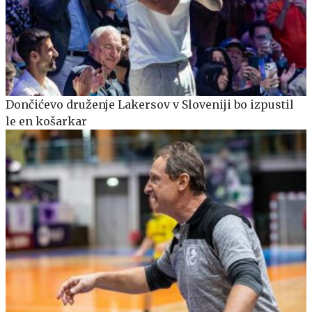
Dončićevo druženje Lakersov v Sloveniji bo izpustil
le en košarkar