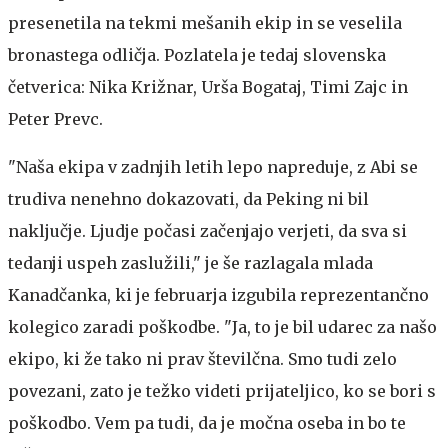
presenetila na tekmi mešanih ekip in se veselila
bronastega odličja. Pozlatela je tedaj slovenska
četverica: Nika Križnar, Urša Bogataj, Timi Zajc in
Peter Prevc.
"Naša ekipa v zadnjih letih lepo napreduje, z Abi se
trudiva nenehno dokazovati, da Peking ni bil
naključje. Ljudje počasi začenjajo verjeti, da sva si
tedanji uspeh zaslužili," je še razlagala mlada
Kanadčanka, ki je februarja izgubila reprezentančno
kolegico zaradi poškodbe. "Ja, to je bil udarec za našo
ekipo, ki že tako ni prav številčna. Smo tudi zelo
povezani, zato je težko videti prijateljico, ko se bori s
poškodbo. Vem pa tudi, da je močna oseba in bo te