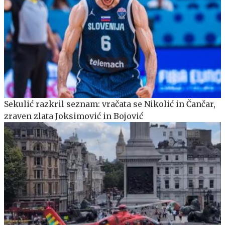
Sekulić razkril seznam: vračata se Nikolić in Čančar,
zraven zlata Joksimović in Bojović