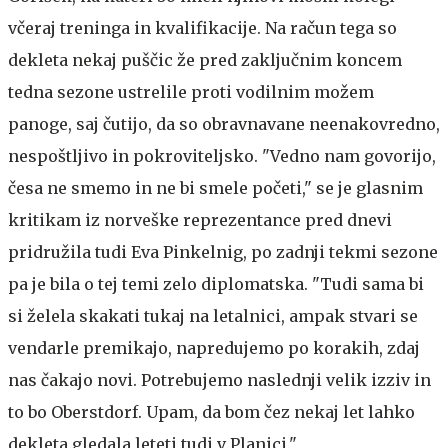
včeraj treninga in kvalifikacije. Na račun tega so
dekleta nekaj puščic že pred zaključnim koncem
tedna sezone ustrelile proti vodilnim možem
panoge, saj čutijo, da so obravnavane neenakovredno,
nespoštljivo in pokroviteljsko. "Vedno nam govorijo,
česa ne smemo in ne bi smele početi," se je glasnim
kritikam iz norveške reprezentance pred dnevi
pridružila tudi Eva Pinkelnig, po zadnji tekmi sezone
pa je bila o tej temi zelo diplomatska. "Tudi sama bi
si želela skakati tukaj na letalnici, ampak stvari se
vendarle premikajo, napredujemo po korakih, zdaj
nas čakajo novi. Potrebujemo naslednji velik izziv in
to bo Oberstdorf. Upam, da bom čez nekaj let lahko
dekleta gledala leteti tudi v Planici."