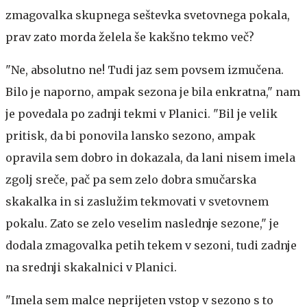
zmagovalka skupnega seštevka svetovnega pokala,
prav zato morda želela še kakšno tekmo več?
"Ne, absolutno ne! Tudi jaz sem povsem izmučena.
Bilo je naporno, ampak sezona je bila enkratna," nam
je povedala po zadnji tekmi v Planici. "Bil je velik
pritisk, da bi ponovila lansko sezono, ampak
opravila sem dobro in dokazala, da lani nisem imela
zgolj sreče, pač pa sem zelo dobra smučarska
skakalka in si zaslužim tekmovati v svetovnem
pokalu. Zato se zelo veselim naslednje sezone," je
dodala zmagovalka petih tekem v sezoni, tudi zadnje
na srednji skakalnici v Planici.
"Imela sem malce neprijeten vstop v sezono s to