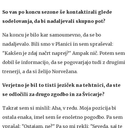
So vas po koncu sezone še kontaktirali glede
sodelovanja, da bi nadaljevali skupno pot?
Na koncu je bilo kar samoumevno, da se bo
nadaljevalo. Bili smo v Planici in sem spraševal:
"Kakšen je zdaj načrt naprej?" Ampak nič. Potem sem
dobil še informacijo, da se pogovarjajo tudi z drugimi
trenerji, a da si želijo Norvežana.
Verjetno je bil to tisti jeziček na tehtnici, da ste
se odločili za drugo zgodbo in za Švicarje?
Takrat sem si mislil: Aha, v redu. Moja pozicija bi
ostala enaka, imel sem še enoletno pogodbo. Pa sem
vprašal: "Ostajam, ne?" Pa so mi rekli: "Seveda, saj te