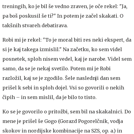
treningih, ko je bil še vedno zraven, je oče rekel: "Ja,
pa boš poskusil še ti?" In potem je začel skakati. O
takšnih stvareh debatirava.
Robi mi je rekel: "To je moral biti res neki ekspert, da
si je kaj takega izmislil." Na začetku, ko sem videl
posnetek, sploh nisem vedel, kaj je narobe. Videl sem
samo, da se je nekaj svetilo. Potem mi je Robi
razložil, kaj se je zgodilo. Šele naslednji dan sem
prišel k sebi in sploh dojel. Vsi so govorili o nekih
čipih – in sem mislil, da je bilo to tisto.
Ko se je govorilo o pritožbi, sem bil na skakalnici. Do
mene je prišel še Gogo (Gorazd Pogorelčnik, vodja
skokov in nordijske kombinacije na SZS, op. a.) in