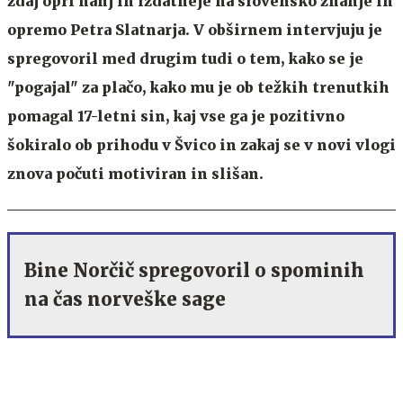
zdaj oprl nanj in izdatneje na slovensko znanje in
opremo Petra Slatnarja. V obširnem intervjuju je
spregovoril med drugim tudi o tem, kako se je
"pogajal" za plačo, kako mu je ob težkih trenutkih
pomagal 17-letni sin, kaj vse ga je pozitivno
šokiralo ob prihodu v Švico in zakaj se v novi vlogi
znova počuti motiviran in slišan.
Bine Norčič spregovoril o spominih
na čas norveške sage