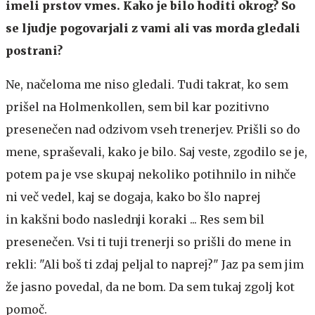
imeli prstov vmes. Kako je bilo hoditi okrog? So
se ljudje pogovarjali z vami ali vas morda gledali
postrani?
Ne, načeloma me niso gledali. Tudi takrat, ko sem
prišel na Holmenkollen, sem bil kar pozitivno
presenečen nad odzivom vseh trenerjev. Prišli so do
mene, spraševali, kako je bilo. Saj veste, zgodilo se je,
potem pa je vse skupaj nekoliko potihnilo in nihče
ni več vedel, kaj se dogaja, kako bo šlo naprej
in kakšni bodo naslednji koraki ... Res sem bil
presenečen. Vsi ti tuji trenerji so prišli do mene in
rekli: "Ali boš ti zdaj peljal to naprej?" Jaz pa sem jim
že jasno povedal, da ne bom. Da sem tukaj zgolj kot
pomoč.