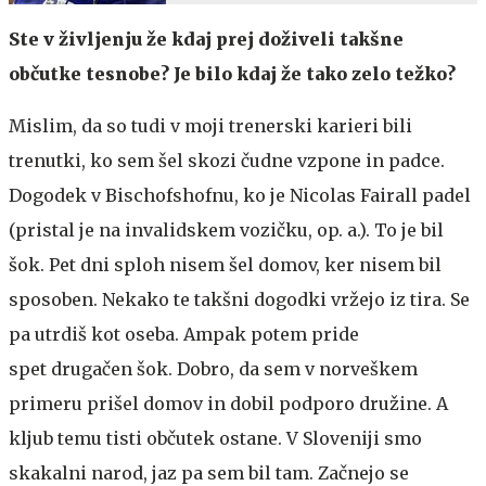
Ste v življenju že kdaj prej doživeli takšne
občutke tesnobe? Je bilo kdaj že tako zelo težko?
Mislim, da so tudi v moji trenerski karieri bili
trenutki, ko sem šel skozi čudne vzpone in padce.
Dogodek v Bischofshofnu, ko je Nicolas Fairall padel
(pristal je na invalidskem vozičku, op. a.). To je bil
šok. Pet dni sploh nisem šel domov, ker nisem bil
sposoben. Nekako te takšni dogodki vržejo iz tira. Se
pa utrdiš kot oseba. Ampak potem pride
spet drugačen šok. Dobro, da sem v norveškem
primeru prišel domov in dobil podporo družine. A
kljub temu tisti občutek ostane. V Sloveniji smo
skakalni narod, jaz pa sem bil tam. Začnejo se