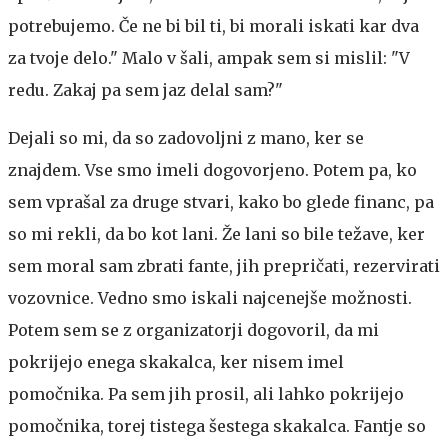
potrebujemo. Če ne bi bil ti, bi morali iskati kar dva
za tvoje delo." Malo v šali, ampak sem si mislil: "V
redu. Zakaj pa sem jaz delal sam?"
Dejali so mi, da so zadovoljni z mano, ker se
znajdem. Vse smo imeli dogovorjeno. Potem pa, ko
sem vprašal za druge stvari, kako bo glede financ, pa
so mi rekli, da bo kot lani. Že lani so bile težave, ker
sem moral sam zbrati fante, jih prepričati, rezervirati
vozovnice. Vedno smo iskali najcenejše možnosti.
Potem sem se z organizatorji dogovoril, da mi
pokrijejo enega skakalca, ker nisem imel
pomočnika. Pa sem jih prosil, ali lahko pokrijejo
pomočnika, torej tistega šestega skakalca. Fantje so