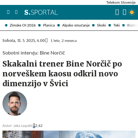
Telekom Slovenije
Zimske OI 2026
Planica
Alpsko smučanje
Skoki
Teki
Biatlo
Sobota, 31. 5. 2025, 4.00
1 leto, 2 meseca
Sobotni intervju: Bine Norčič
Skakalni trener Bine Norčič po
norveškem kaosu odkril novo
dimenzijo v Švici
Avtor:
Jaka Lopatič
2,42