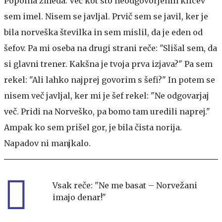
Popolna zmeda. Več kot sto neodgovorjenih klicev
sem imel. Nisem se javljal. Prvič sem se javil, ker je
bila norveška številka in sem mislil, da je eden od
šefov. Pa mi oseba na drugi strani reče: "Slišal sem, da
si glavni trener. Kakšna je tvoja prva izjava?" Pa sem
rekel: "Ali lahko najprej govorim s šefi?" In potem se
nisem več javljal, ker mi je šef rekel: "Ne odgovarjaj
več. Pridi na Norveško, pa bomo tam uredili naprej."
Ampak ko sem prišel gor, je bila čista norija.
Napadov ni manjkalo.
Vsak reče: "Ne me basat – Norvežani
imajo denar!"