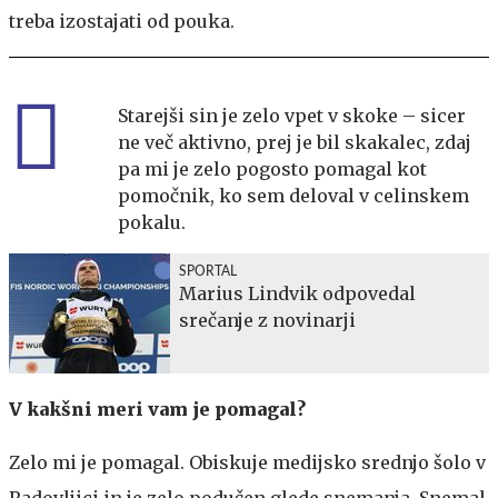
treba izostajati od pouka.
Starejši sin je zelo vpet v skoke – sicer
ne več aktivno, prej je bil skakalec, zdaj
pa mi je zelo pogosto pomagal kot
pomočnik, ko sem deloval v celinskem
pokalu.
SPORTAL
Marius Lindvik odpovedal
srečanje z novinarji
V kakšni meri vam je pomagal?
Zelo mi je pomagal. Obiskuje medijsko srednjo šolo v
Radovljici in je zelo podučen glede snemanja. Snemal