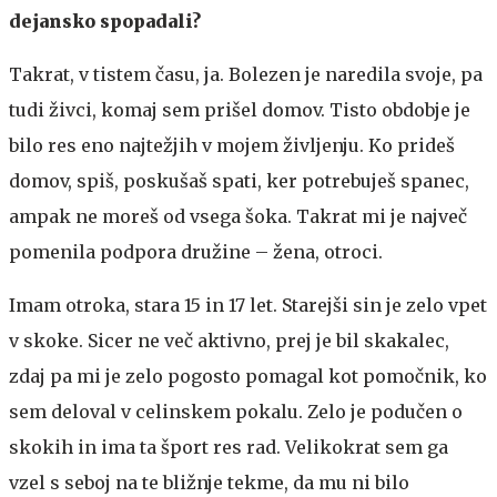
dejansko spopadali?
Takrat, v tistem času, ja. Bolezen je naredila svoje, pa
tudi živci, komaj sem prišel domov. Tisto obdobje je
bilo res eno najtežjih v mojem življenju. Ko prideš
domov, spiš, poskušaš spati, ker potrebuješ spanec,
ampak ne moreš od vsega šoka. Takrat mi je največ
pomenila podpora družine – žena, otroci.
Imam otroka, stara 15 in 17 let. Starejši sin je zelo vpet
v skoke. Sicer ne več aktivno, prej je bil skakalec,
zdaj pa mi je zelo pogosto pomagal kot pomočnik, ko
sem deloval v celinskem pokalu. Zelo je podučen o
skokih in ima ta šport res rad. Velikokrat sem ga
vzel s seboj na te bližnje tekme, da mu ni bilo