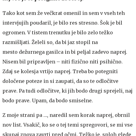
Tako kot sem že večkrat omenil in sem v vseh teh
intervjujih poudaril, je bilo res stresno. Šok je bil
ogromen. V tistem trenutku je bilo zelo težko
razmišljati. Želeli so, da bi jaz stopil na
mesto dežurnega gasilca in bi peljal zadevo naprej.
Nisem bil pripravljen – niti fizično niti psihično.
Zdaj se kolesja vrtijo naprej. Treba bo potegniti
določene poteze in si zaupati, da so te odločitve
prave. Pa tudi odločitve, ki jih bodo drugi sprejeli, naj
bodo prave. Upam, da bodo smiselne.
Z moje strani pa …, naredil sem korak naprej, obrnil
nov list. Vsakič, ko se o tej temi spregovori, se mi vse
skupaj znova zavrti pred očmi. Težko je, sploh glede