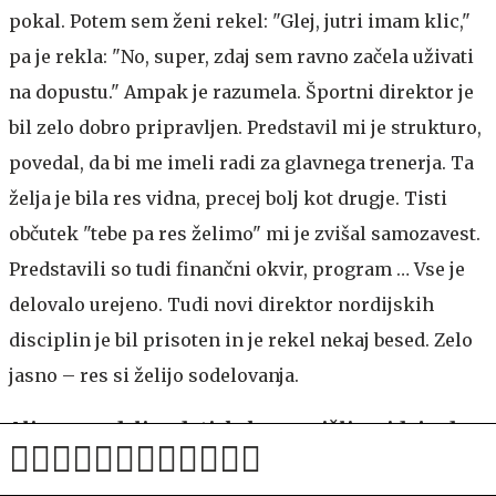
pokal. Potem sem ženi rekel: "Glej, jutri imam klic,"
pa je rekla: "No, super, zdaj sem ravno začela uživati
na dopustu." Ampak je razumela. Športni direktor je
bil zelo dobro pripravljen. Predstavil mi je strukturo,
povedal, da bi me imeli radi za glavnega trenerja. Ta
želja je bila res vidna, precej bolj kot drugje. Tisti
občutek "tebe pa res želimo" mi je zvišal samozavest.
Predstavili so tudi finančni okvir, program … Vse je
delovalo urejeno. Tudi novi direktor nordijskih
disciplin je bil prisoten in je rekel nekaj besed. Zelo
jasno – res si želijo sodelovanja.
Ali so vam dali vedeti, kako so prišli na idejo, da
bi sodelovali z vami?