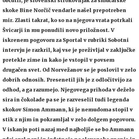
občutil, je slovenski strokovnjak za smučarske
skoke Bine Norčič vendarle našel prepotreben
mir. Zlasti takrat, ko so na njegova vrata potrkali
Švicarji in mu ponudili novo priložnost. V
iskrenem pogovoru za Sportal v rubriki Sobotni
intervju je razkril, kaj vse je preživljal v zaključke
pretekle zime in kako je vstopil v povsem
drugačen svet. Od Norvežanov se je poslovil v zelo
dobrih odnosih. Presenetil jih je z odločitvijo za
odhod, a ga razumejo. Njegovega prihoda v deželo
sira in čokolade pa se je razveselil tudi legenda
skokov Simon Ammann, ki je nemudoma stopil v
stik z njim in pokramljal v zelo dolgem pogovoru.
V iskanju poti nazaj med najboljše se bo Ammann