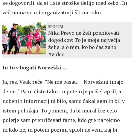
se dogovorili, da si tiste stroške delijo med seboj. In
večinoma so mi organizatorji šli na roko.
SPORTAL
Nika Prevc ne želi prehitevati
dogodkov: To je moja največja
želja, a o tem, ko bo čas za to
#video
In to v bogati Norveški …
Ja, res. Vsak reče: "Ne me basati – Norvežani imajo
denar!" Pa ni čisto tako. In potem je prišel april, a
nobenih informacij ni bilo, samo čakal sem in bil v
istem položaju. To pomeni, da bi moral čez celo
poletje sam prepričevati fante, kdo gre na tekmo
in kdo ne, in potem pozimi sploh ne vem, kaj bi