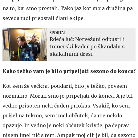
na to, kaj smo prestali. Tako jaz kot moja družina pa
seveda tudi preostali člani ekipe.
SPORTAL
Rdeča luč: Norvežani odpustili
trenerski kader po škandalu s
skakalnimi dresi
Kako težko vam je bilo pripeljati sezono do konca?
Kot sem že večkrat poudaril, bilo je težko, povsem
normalno. Morali smo jo pripeljati do konca. A je bil
vedno prisoten neki čuden priokus. Vsakič, ko sem
prišel na tekmo, sem imel občutek, da me nekdo
opazuje. In vedno je neki občutek krivde, pa čeprav
nisem imel nič s tem. Ampak moj cilj je bil, da sezono