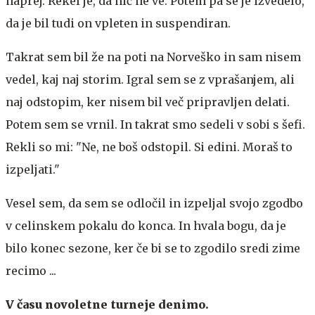
naprej. Rekel je, da nič ne ve. Potem pa se je izvedelo,
da je bil tudi on vpleten in suspendiran.
Takrat sem bil že na poti na Norveško in sam nisem
vedel, kaj naj storim. Igral sem se z vprašanjem, ali
naj odstopim, ker nisem bil več pripravljen delati.
Potem sem se vrnil. In takrat smo sedeli v sobi s šefi.
Rekli so mi: "Ne, ne boš odstopil. Si edini. Moraš to
izpeljati."
Vesel sem, da sem se odločil in izpeljal svojo zgodbo
v celinskem pokalu do konca. In hvala bogu, da je
bilo konec sezone, ker če bi se to zgodilo sredi zime
recimo ...
V času novoletne turneje denimo.