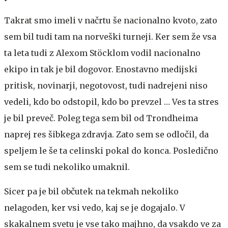
Takrat smo imeli v načrtu še nacionalno kvoto, zato
sem bil tudi tam na norveški turneji. Ker sem že vsa
ta leta tudi z Alexom Stöcklom vodil nacionalno
ekipo in tak je bil dogovor. Enostavno medijski
pritisk, novinarji, negotovost, tudi nadrejeni niso
vedeli, kdo bo odstopil, kdo bo prevzel … Ves ta stres
je bil preveč. Poleg tega sem bil od Trondheima
naprej res šibkega zdravja. Zato sem se odločil, da
speljem le še ta celinski pokal do konca. Posledično
sem se tudi nekoliko umaknil.
Sicer pa je bil občutek na tekmah nekoliko
nelagoden, ker vsi vedo, kaj se je dogajalo. V
skakalnem svetu je vse tako majhno, da vsakdo ve za