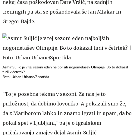
nekaj časa poškodovan Dare Vršič, na zadnjih
treningih pa sta se poškodovala še Jan Mlakar in
Gregor Bajde.
Asmir Suljić je v tej sezoni eden najboljših nogometašev Olimpije. Bo to dokazal
tudi v četrtek?
Foto: Urban Urbanc/Sportida
"To je posebna tekma v sezoni. Za nas je to
priložnost, da dobimo lovoriko. A pokazali smo že,
da z Mariborom lahko in znamo igrati in upam, da bo
pokal spet v Ljubljani," pa je o igralskem
pričakovanju zmajev dejal Asmir Suljić.