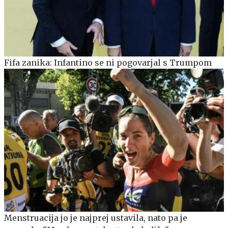
Fifa zanika: Infantino se ni pogovarjal s Trumpom
Menstruacija jo je najprej ustavila, nato pa je