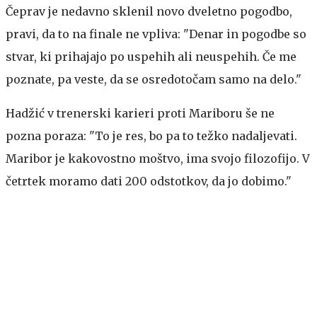
Čeprav je nedavno sklenil novo dveletno pogodbo,
pravi, da to na finale ne vpliva: "Denar in pogodbe so
stvar, ki prihajajo po uspehih ali neuspehih. Če me
poznate, pa veste, da se osredotočam samo na delo."
Hadžić v trenerski karieri proti Mariboru še ne
pozna poraza: "To je res, bo pa to težko nadaljevati.
Maribor je kakovostno moštvo, ima svojo filozofijo. V
četrtek moramo dati 200 odstotkov, da jo dobimo."