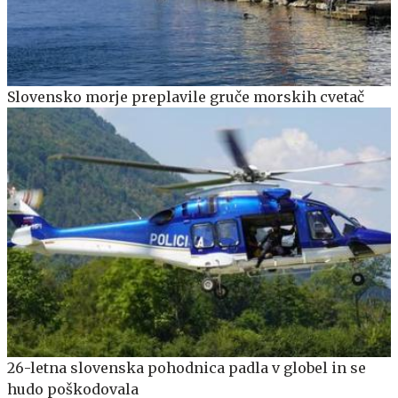
Slovensko morje preplavile gruče morskih cvetač
26-letna slovenska pohodnica padla v globel in se
hudo poškodovala