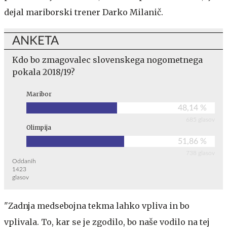
dejal mariborski trener Darko Milanič.
ANKETA
Kdo bo zmagovalec slovenskega nogometnega
pokala 2018/19?
Maribor
48,14 %
685 glasov
Olimpija
51,86 %
738 glasov
Oddanih
1423
glasov
"Zadnja medsebojna tekma lahko vpliva in bo
vplivala. To, kar se je zgodilo, bo naše vodilo na tej