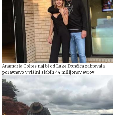
Anamaria Goltes naj bi od Luke Dončića zahtevala
poravnavo v višini slabih 44 milijonov evrov