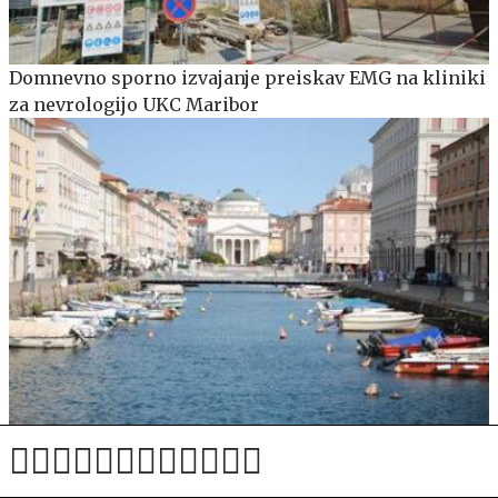
Domnevno sporno izvajanje preiskav EMG na kliniki
za nevrologijo UKC Maribor
Zamejski Slovenci ogorčeni: Slovenka na dogodku ni
smela nastopiti, prosili so jo celo, naj ne pride