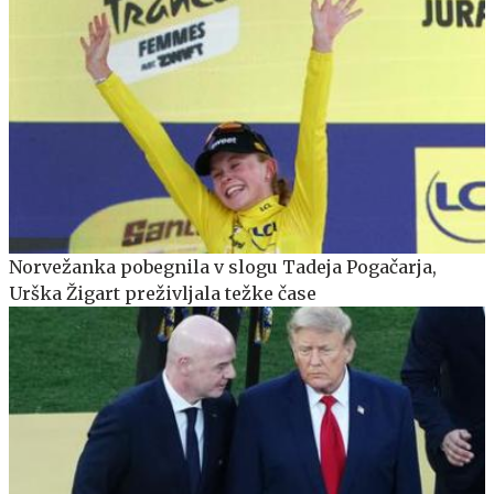
Norvežanka pobegnila v slogu Tadeja Pogačarja,
Urška Žigart preživljala težke čase