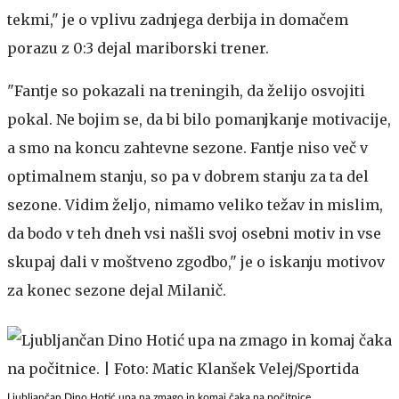
tekmi," je o vplivu zadnjega derbija in domačem
porazu z 0:3 dejal mariborski trener.
"Fantje so pokazali na treningih, da želijo osvojiti
pokal. Ne bojim se, da bi bilo pomanjkanje motivacije,
a smo na koncu zahtevne sezone. Fantje niso več v
optimalnem stanju, so pa v dobrem stanju za ta del
sezone. Vidim željo, nimamo veliko težav in mislim,
da bodo v teh dneh vsi našli svoj osebni motiv in vse
skupaj dali v moštveno zgodbo," je o iskanju motivov
za konec sezone dejal Milanič.
Ljubljančan Dino Hotić upa na zmago in komaj čaka na počitnice.