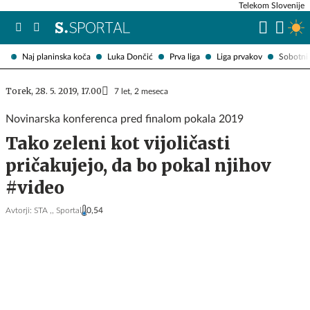
Telekom Slovenije
Naj planinska koča
Luka Dončić
Prva liga
Liga prvakov
Sobotni 
Torek, 28. 5. 2019, 17.00
7 let, 2 meseca
Novinarska konferenca pred finalom pokala 2019
Tako zeleni kot vijoličasti
pričakujejo, da bo pokal njihov
#video
Avtorji:
STA ,,
Sportal
0,54