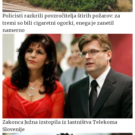
Policisti razkrili povzročitelja štirih požarov: za
tremi so bili cigaretni ogorki, enega je zanetil
namerno
Zakonca Južna izstopila iz lastništva Telekoma
Slovenije