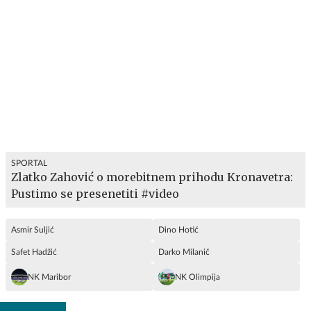
SPORTAL
Zlatko Zahović o morebitnem prihodu Kronavetra:
Pustimo se presenetiti #video
Asmir Suljić
Dino Hotić
Safet Hadžić
Darko Milanič
NK Maribor
NK Olimpija