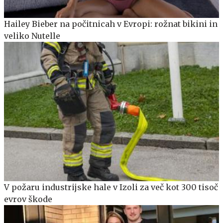
Hailey Bieber na počitnicah v Evropi: rožnat bikini in
veliko Nutelle
V požaru industrijske hale v Izoli za več kot 300 tisoč
evrov škode