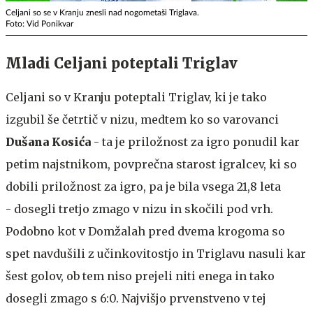
Celjani so se v Kranju znesli nad nogometaši Triglava.
Foto: Vid Ponikvar
Mladi Celjani poteptali Triglav
Celjani so v Kranju poteptali Triglav, ki je tako
izgubil še četrtič v nizu, medtem ko so varovanci
Dušana Kosića
- ta je priložnost za igro ponudil kar
petim najstnikom, povprečna starost igralcev, ki so
dobili priložnost za igro, pa je bila vsega 21,8 leta
- dosegli tretjo zmago v nizu in skočili pod vrh.
Podobno kot v Domžalah pred dvema krogoma so
spet navdušili z učinkovitostjo in Triglavu nasuli kar
šest golov, ob tem niso prejeli niti enega in tako
dosegli zmago s 6:0. Najvišjo prvenstveno v tej