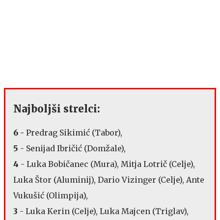
Najboljši strelci:
6 -
Predrag Sikimić (Tabor),
5
- Senijad Ibričić (Domžale),
4
-
Luka Bobičanec (Mura), Mitja Lotrič (Celje),
Luka Štor (Aluminij), Dario Vizinger (Celje), Ante
Vukušić (Olimpija),
3
- Luka Kerin (Celje), Luka Majcen (Triglav),