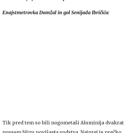
Enajstmetrovka Domžal in gol Senijada Ibričića:
Tik pred tem so bili nogometaši Aluminija dvakrat
povsem blizu povišanja vodstva. Najprej je prečko