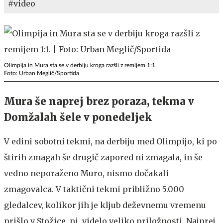
#video
Olimpija in Mura sta se v derbiju kroga razšli z remijem 1:1.
Foto: Urban Meglič/Sportida
Mura še naprej brez poraza, tekma v
Domžalah šele v ponedeljek
V edini sobotni tekmi, na derbiju med Olimpijo, ki po
štirih zmagah še drugič zapored ni zmagala, in še
vedno neporaženo Muro, nismo dočakali
zmagovalca. V taktični tekmi približno 5.000
gledalcev, kolikor jih je kljub deževnemu vremenu
prišlo v Stožice, ni videlo veliko priložnosti. Najprej