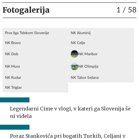
Fotogalerija
1
/ 58
Prva liga Telekom Slovenije
NK Aluminij
NK Bravo
NK Celje
NK Dob
NK Maribor
NK Mura
NK Olimpija
NK Rudar
NK Tabor Sežana
NK Triglav
Legendarni Cime v vlogi, v kateri ga Slovenija še
ni videla
Poraz Stankovića pri bogatih Turkih, Celjani v