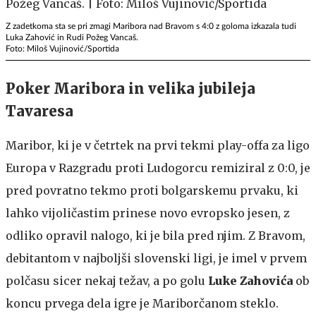
Z zadetkoma sta se pri zmagi Maribora nad Bravom s 4:0 z goloma izkazala tudi
Luka Zahović in Rudi Požeg Vancaš.
Foto: Miloš Vujinović/Sportida
Poker Maribora in velika jubileja
Tavaresa
Maribor, ki je v četrtek na prvi tekmi play-offa za ligo
Europa v Razgradu proti Ludogorcu remiziral z 0:0, je
pred povratno tekmo proti bolgarskemu prvaku, ki
lahko vijoličastim prinese novo evropsko jesen, z
odliko opravil nalogo, ki je bila pred njim. Z Bravom,
debitantom v najboljši slovenski ligi, je imel v prvem
polčasu sicer nekaj težav, a po golu
Luke Zahovića
ob
koncu
prvega dela igre je Mariborčanom steklo.