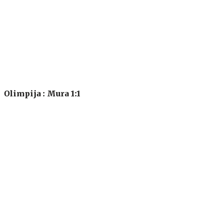
Olimpija : Mura 1:1