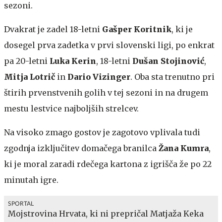
sezoni.
Dvakrat je zadel 18-letni
Gašper Koritnik
, ki je
dosegel prva zadetka v prvi slovenski ligi, po enkrat
pa 20-letni
Luka Kerin
, 18-letni
Dušan Stojinović
,
Mitja Lotrič
in
Dario Vizinger
. Oba sta trenutno pri
štirih prvenstvenih golih v tej sezoni in na drugem
mestu lestvice najboljših strelcev.
Na visoko zmago gostov je zagotovo vplivala tudi
zgodnja izključitev domačega branilca
Žana Kumra
,
ki je moral zaradi rdečega kartona z igrišča že po 22
minutah igre.
SPORTAL
Mojstrovina Hrvata, ki ni prepričal Matjaža Keka