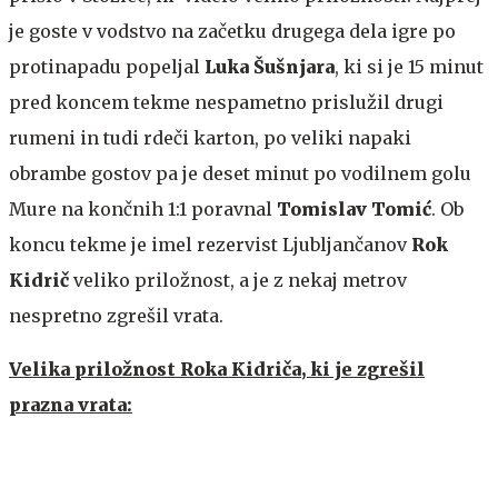
je goste v vodstvo na začetku drugega dela igre po
protinapadu popeljal
Luka Šušnjara
, ki si je 15 minut
pred koncem tekme nespametno prislužil drugi
rumeni in tudi rdeči karton, po veliki napaki
obrambe gostov pa je deset minut po vodilnem golu
Mure na končnih 1:1 poravnal
Tomislav Tomić
. Ob
koncu tekme je imel rezervist Ljubljančanov
Rok
Kidrič
veliko priložnost, a je z nekaj metrov
nespretno zgrešil vrata.
Velika priložnost Roka Kidriča, ki je zgrešil
prazna vrata: