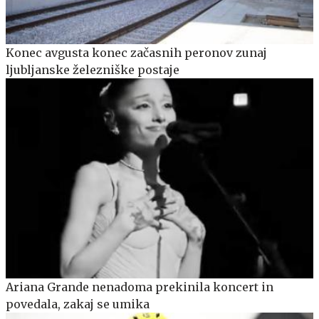
Konec avgusta konec začasnih peronov zunaj
ljubljanske železniške postaje
Ariana Grande nenadoma prekinila koncert in
povedala, zakaj se umika