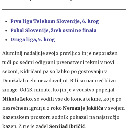
Prva liga Telekom Slovenije, 6. krog
Pokal Slovenije,
žreb osmine finala
Druga liga, 5. krog
Aluminij nadaljuje svojo pravljico in je neporažen
tudi po sedmi odigrani prvenstveni tekmi v novi
sezoni, Kidričani pa so lahko po gostovanju v
Domžalah celo nezadovoljni. Bili so namreč blizu
zmage. Od 23. minute, ko jih je v vodstvo popeljal
Nikola Leko
, so vodili vse do konca tekme, ko je po
nesrečnem igranju z roko
Nemanje Jakšiča
v svojem
kazenskem prostoru sodnik pokazal na najstrožjo
kazen. Z nje je zadel
Senijad Ibričić
.