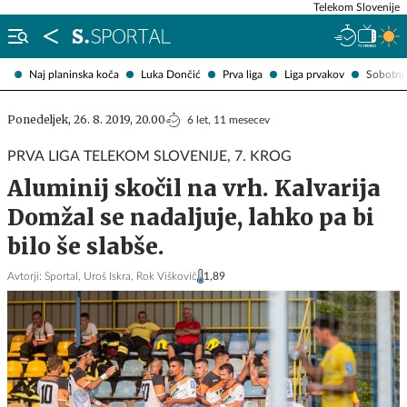
Telekom Slovenije
Naj planinska koča
Luka Dončić
Prva liga
Liga prvakov
Sobotni 
Ponedeljek, 26. 8. 2019, 20.00
6 let, 11 mesecev
PRVA LIGA TELEKOM SLOVENIJE, 7. KROG
Aluminij skočil na vrh. Kalvarija
Domžal se nadaljuje, lahko pa bi
bilo še slabše.
Avtorji:
Sportal,
Uroš Iskra,
Rok Viškovič
1,89