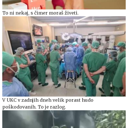
To ni nekaj, s čimer moraš živeti.
V UKC v zadnjih dneh velik porast hudo
poškodovanih. To je razlog.