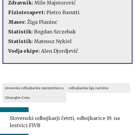
Zdravnik:
Mile Majstorović
Fizioterapevt:
Pietro Bavutti
Maser:
Žiga Planinc
Statistik:
Bogdan Szczebak
Statistik:
Mateusz Nykiel
Vodja ekipe:
Alen Djordjevič
slovenska odbojkarska reprezentanca
odbojkarska liga narodov
Gheorghe Cretu
Slovenski odbojkarji četrti, odbojkarice 19. na
lestvici FIVB