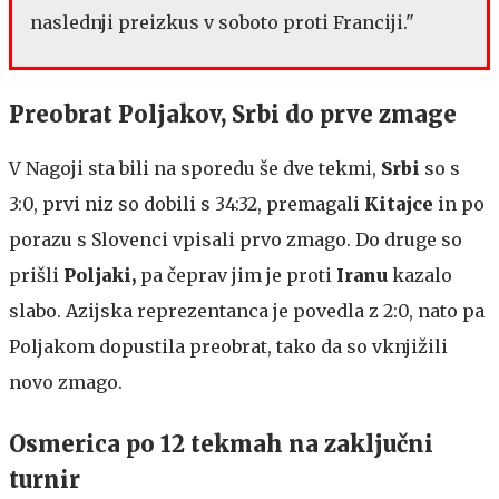
naslednji preizkus v soboto proti Franciji."
Preobrat Poljakov, Srbi do prve zmage
V Nagoji sta bili na sporedu še dve tekmi,
Srbi
so s
3:0, prvi niz so dobili s 34:32, premagali
Kitajce
in po
porazu s Slovenci vpisali prvo zmago. Do druge so
prišli
Poljaki,
pa čeprav jim je proti
Iranu
kazalo
slabo. Azijska reprezentanca je povedla z 2:0, nato pa
Poljakom dopustila preobrat, tako da so vknjižili
novo zmago.
Osmerica po 12 tekmah na zaključni
turnir