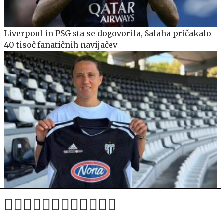
Liverpool in PSG sta se dogovorila, Salaha pričakalo
40 tisoč fanatičnih navijačev
Sobočanke po veliki napaki v izdihljajih zapravile
zmago in po podaljšku izgubile