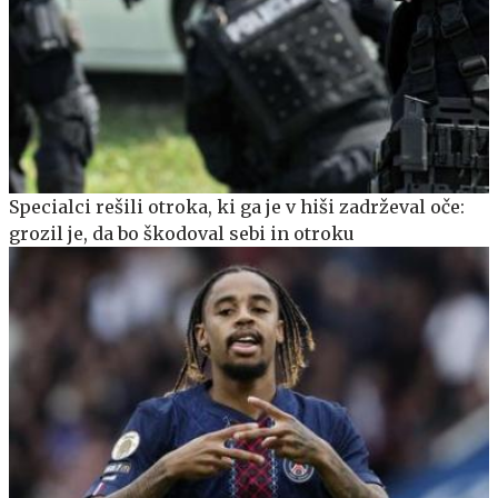
Specialci rešili otroka, ki ga je v hiši zadrževal oče:
grozil je, da bo škodoval sebi in otroku