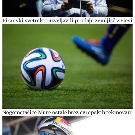
Piranski svetniki razveljavili prodajo zemljišč v Fiesi
Nogometašice Mure ostale brez evropskih tekmovanj