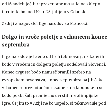
od 16 sodelujočih reprezentanc uvrstilo na sklepni
turnir, ki bo med 19. in 23. julijem v Gdansku.
Zadnji zmagovalci lige narodov so Francozi.
Dolgo in vroče poletje z vrhuncem konec
septembra
Liga narodov je le eno od treh tekmovanj, na katerih
bodo v vročem in dolgem poletju sodelovali Slovenci.
Konec avgusta bodo namreč branili srebro na
evropskem prvenstvu, konec septembra pa jih čaka
vrhunec reprezentančne sezone − na Japonskem se
bodo poskušali premierno uvrstiti na olimpijske
igre. Če jim to v Aziji ne bo uspelo, si tekmovanje pod