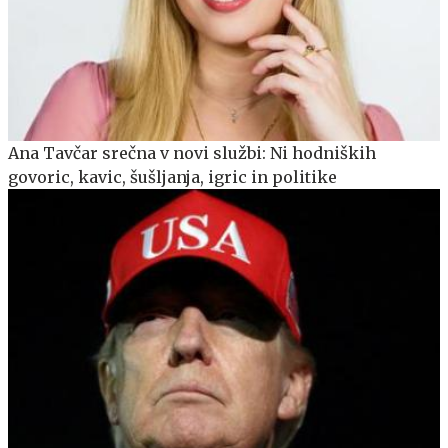
Ana Tavčar srečna v novi službi: Ni hodniških
govoric, kavic, šušljanja, igric in politike