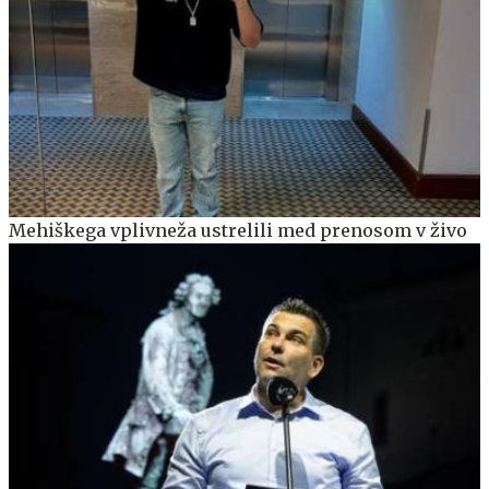
Mehiškega vplivneža ustrelili med prenosom v živo