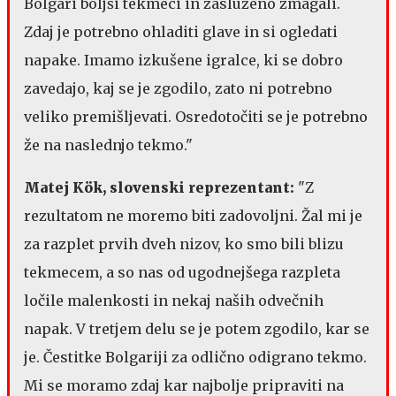
Bolgari boljši tekmeci in zasluženo zmagali.
Zdaj je potrebno ohladiti glave in si ogledati
napake. Imamo izkušene igralce, ki se dobro
zavedajo, kaj se je zgodilo, zato ni potrebno
veliko premišljevati. Osredotočiti se je potrebno
že na naslednjo tekmo."
Matej Kök, slovenski reprezentant:
"Z
rezultatom ne moremo biti zadovoljni. Žal mi je
za razplet prvih dveh nizov, ko smo bili blizu
tekmecem, a so nas od ugodnejšega razpleta
ločile malenkosti in nekaj naših odvečnih
napak. V tretjem delu se je potem zgodilo, kar se
je. Čestitke Bolgariji za odlično odigrano tekmo.
Mi se moramo zdaj kar najbolje pripraviti na