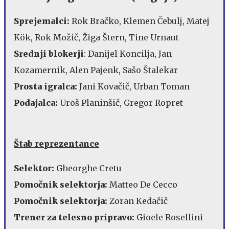
Sprejemalci:
Rok Bračko, Klemen Čebulj, Matej
Kök, Rok Možič, Žiga Štern, Tine Urnaut
Srednji blokerji
: Danijel Koncilja, Jan
Kozamernik, Alen Pajenk, Sašo Štalekar
Prosta igralca:
Jani Kovačič, Urban Toman
Podajalca:
Uroš Planinšič, Gregor Ropret
Štab reprezentance
Selektor:
Gheorghe Cretu
Pomočnik selektorja:
Matteo De Cecco
Pomočnik selektorja:
Zoran Kedačič
Trener za telesno pripravo:
Gioele Rosellini