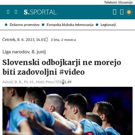
Telekom Slovenije
Državno prvenstvo
Evropska klubska tekmovanja
Legionarji
Četrtek, 8. 6. 2023, 14.01
3 leta, 2 meseca
Liga narodov, 8. junij
Slovenski odbojkarji ne morejo
biti zadovoljni #video
Avtorji:
B. B.,
Pe. M.,
Matic Prevc/STA
1,49