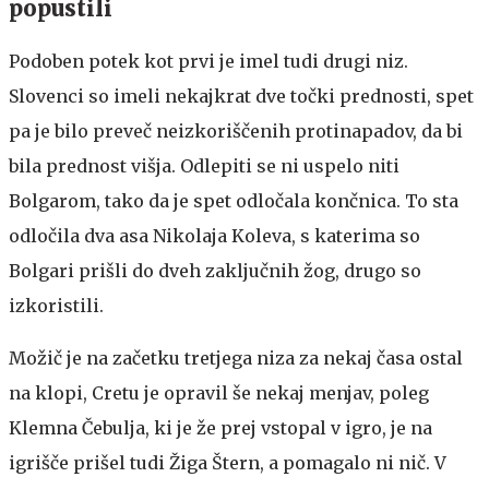
popustili
Podoben potek kot prvi je imel tudi drugi niz.
Slovenci so imeli nekajkrat dve točki prednosti, spet
pa je bilo preveč neizkoriščenih protinapadov, da bi
bila prednost višja. Odlepiti se ni uspelo niti
Bolgarom, tako da je spet odločala končnica. To sta
odločila dva asa Nikolaja Koleva, s katerima so
Bolgari prišli do dveh zaključnih žog, drugo so
izkoristili.
Možič je na začetku tretjega niza za nekaj časa ostal
na klopi, Cretu je opravil še nekaj menjav, poleg
Klemna Čebulja, ki je že prej vstopal v igro, je na
igrišče prišel tudi Žiga Štern, a pomagalo ni nič. V