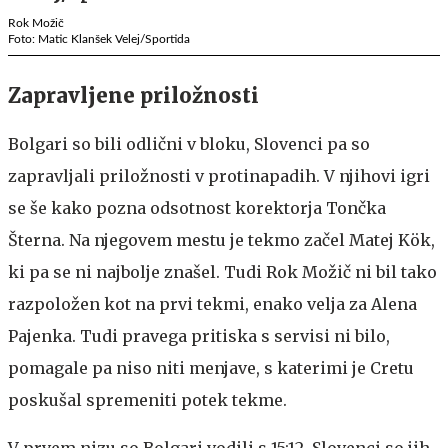
Rok Možič
Foto: Matic Klanšek Velej/Sportida
Zapravljene priložnosti
Bolgari so bili odlični v bloku, Slovenci pa so
zapravljali priložnosti v protinapadih. V njihovi igri
se še kako pozna odsotnost korektorja Tončka
Šterna. Na njegovem mestu je tekmo začel Matej Kök,
ki pa se ni najbolje znašel. Tudi Rok Možič ni bil tako
razpoložen kot na prvi tekmi, enako velja za Alena
Pajenka. Tudi pravega pritiska s servisi ni bilo,
pomagale pa niso niti menjave, s katerimi je Cretu
poskušal spremeniti potek tekme.
V prvem nizu so Bolgari vodili s 15:12, Slovenci so jih