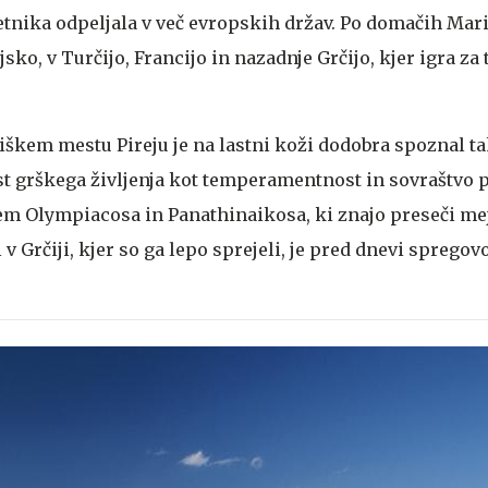
letnika odpeljala v več evropskih držav. Po domačih Mar
ljsko, v Turčijo, Francijo in nazadnje Grčijo, kjer igra za 
kem mestu Pireju je na lastni koži dodobra spoznal t
t grškega življenja kot temperamentnost in sovraštvo p
sem Olympiacosa in Panathinaikosa, ki znajo preseči me
 v Grčiji, kjer so ga lepo sprejeli, je pred dnevi spregovo