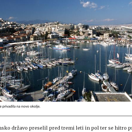
se privadila na novo okolje.
sko državo preselil pred tremi leti in pol ter se hitro p