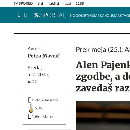
Info in obvestila
Tehnik
TV SPORED
Bizi
Najdi.si
Itis.si
1188
NOGOMET
KOŠARKA
KOLESARSTVO
Avtor:
Prek meja (25.): 
Petra Mavrič
Alen Pajen
Sreda,
zgodbe, a d
5. 2. 2025,
4.00
zavedaš ra
1 leto, 6 mesecev
5,06
Natisni članek