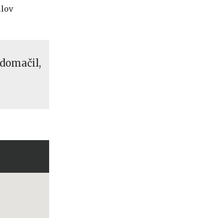
ilov
domačil,