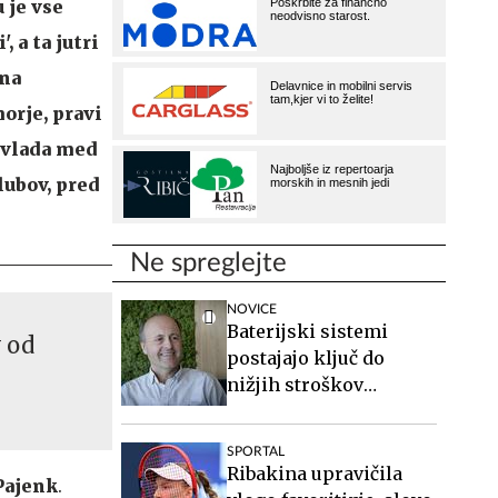
 je vse
 a ta jutri
 na
morje, pravi
t vlada med
ubov, pred
Ne spreglejte
NOVICE
Baterijski sistemi
v od
postajajo ključ do
nižjih stroškov
elektrike v podjetjih
SPORTAL
Ribakina upravičila
Pajenk
.