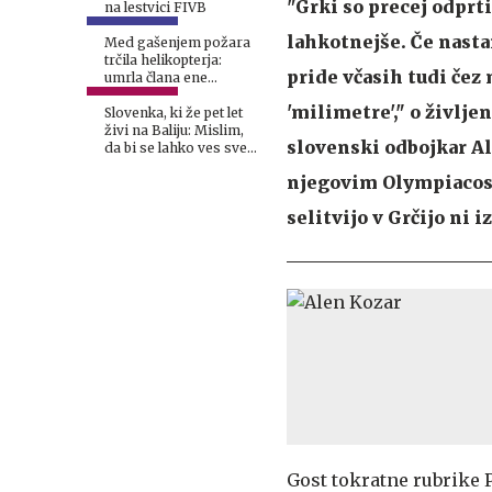
"Grki so precej odprti
na lestvici FIVB
lahkotnejše. Če nastan
Med gašenjem požara
trčila helikopterja:
pride včasih tudi čez 
umrla člana ene
posadke
'milimetre'," o življe
Slovenka, ki že pet let
živi na Baliju: Mislim,
slovenski odbojkar Al
da bi se lahko ves svet
nekaj naučil od Balija
njegovim Olympiacoso
selitvijo v Grčijo ni i
Gost tokratne rubrike 