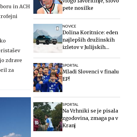
vlogo favoritinje, slovo
iboru in ACH
pete nosilke
trofejni
NOVICE
Dolina Koritnice: eden
najlepših družinskih
ako
izletov v Julijskih
ristašev
Alpah
jo zdrave
SPORTAL
ril za
Mladi Slovenci v finalu
EP!
SPORTAL
Na Vrhniki se je pisala
zgodovina, zmaga pa v
Kranj