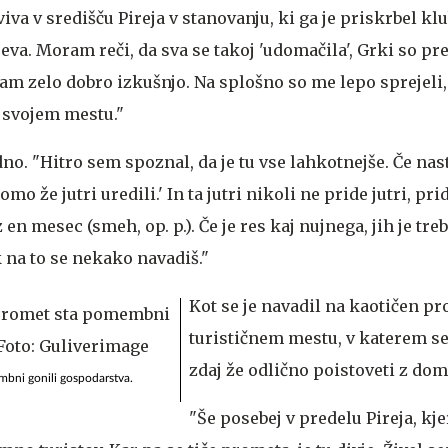
iva v središču Pireja v stanovanju, ki ga je priskrbel klub
eva. Moram reči, da sva se takoj 'udomačila', Grki so pre
mam zelo dobro izkušnjo. Na splošno so me lepo sprejeli
a svojem mestu."
no. "Hitro sem spoznal, da je tu vse lahkotnejše. Če na
omo že jutri uredili.' In ta jutri nikoli ne pride jutri, p
 en mesec (smeh, op. p.). Če je res kaj nujnega, jih je tre
 na to se nekako navadiš."
Kot se je navadil na kaotičen pr
turističnem mestu, v katerem se
zdaj že odlično poistoveti z dom
mbni gonili gospodarstva.
"Še posebej v predelu Pireja, kje