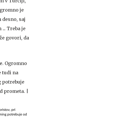
m v Turčiji,
 Ogromno je
 desno, saj
... Treba je
 že govori, da
ristov, pri
rening potrebuje od