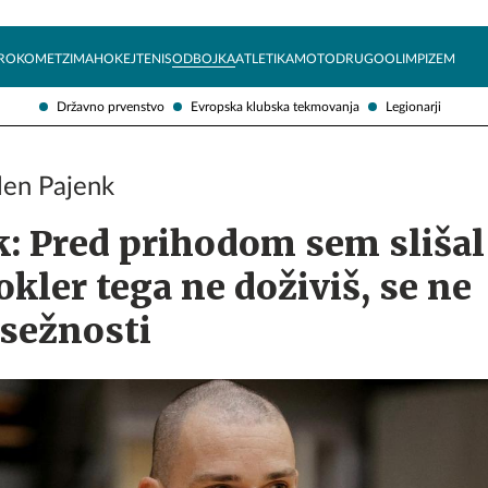
Želite prejemati e-novice?
Uživajmo pametno
ROKOMET
ZIMA
HOKEJ
TENIS
ODBOJKA
ATLETIKA
MOTO
DRUGO
OLIMPIZEM
Državno prvenstvo
Evropska klubska tekmovanja
Legionarji
Alen Pajenk
k: Pred prihodom sem slišal
okler tega ne doživiš, se ne
zsežnosti