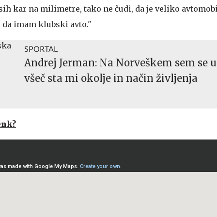
ih kar na milimetre, tako ne čudi, da je veliko avtomob
, da imam klubski avto."
SPORTAL
Andrej Jerman: Na Norveškem sem se u
všeč sta mi okolje in način življenja
enk?