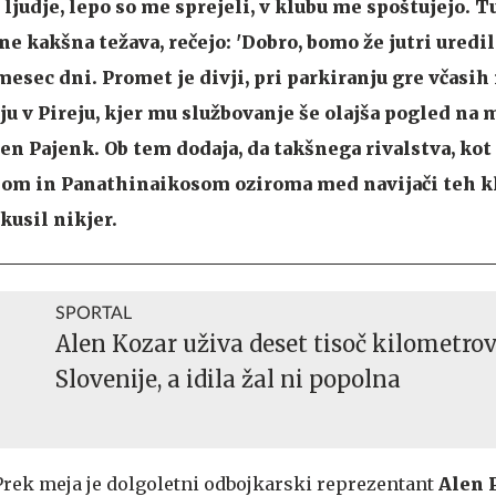
 ljudje, lepo so me sprejeli, v klubu me spoštujejo. Tu
e kakšna težava, rečejo: 'Dobro, bomo že jutri uredili',
mesec dni. Promet je divji, pri parkiranju gre včasih
nju v Pireju, kjer mu službovanje še olajša pogled na 
en Pajenk. Ob tem dodaja, da takšnega rivalstva, ko
m in Panathinaikosom oziroma med navijači teh kl
zkusil nikjer.
SPORTAL
Alen Kozar uživa deset tisoč kilometro
Slovenije, a idila žal ni popolna
Prek meja je dolgoletni odbojkarski reprezentant
Alen 