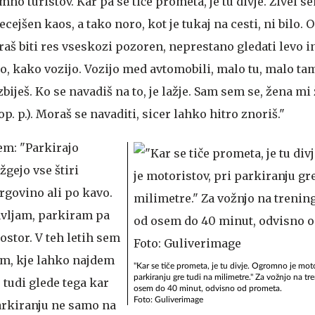
mno turistov. Kar pa se tiče prometa, je tu divje. Živel se
ecejšen kaos, a tako noro, kot je tukaj na cesti, ni bilo.
aš biti res vseskozi pozoren, neprestano gledati levo in
, kako vozijo. Vozijo med avtomobili, malo tu, malo tam 
 zbiješ. Ko se navadiš na to, je lažje. Sam sem se, žena mi
. p.). Moraš se navaditi, sicer lahko hitro znoriš."
em: "Parkirajo
žgejo vse štiri
rgovino ali po kavo.
avljam, parkiram pa
ostor. V teh letih sem
em, kje lahko najdem
"Kar se tiče prometa, je tu divje. Ogromno je moto
parkiranju gre tudi na milimetre." Za vožnjo na t
 tudi glede tega kar
osem do 40 minut, odvisno od prometa.
Foto: Guliverimage
arkiranju ne samo na