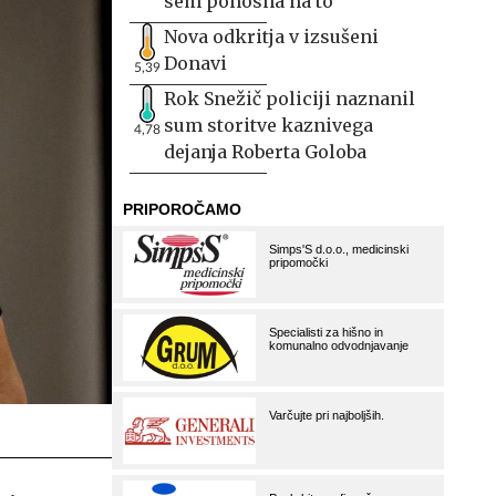
sem ponosna na to
Nova odkritja v izsušeni
Donavi
5,39
Rok Snežič policiji naznanil
sum storitve kaznivega
4,78
dejanja Roberta Goloba