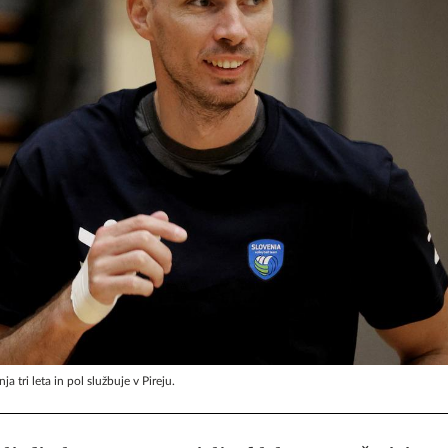
 tri leta in pol službuje v Pireju.