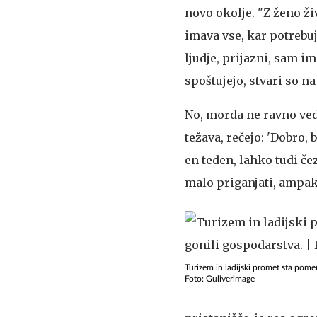
novo okolje. "Z ženo živ
imava vse, kar potrebuj
ljudje, prijazni, sam i
spoštujejo, stvari so n
No, morda ne ravno ved
težava, rečejo: 'Dobro, b
en teden, lahko tudi čez
malo priganjati, ampak
Turizem in ladijski promet sta pome
Foto: Guliverimage