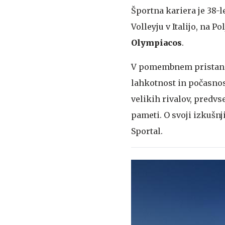
Športna kariera je 38-
Volleyju v Italijo, na Po
Olympiacos
.
V pomembnem pristaniš
lahkotnost in počasnos
velikih rivalov, predv
pameti. O svoji izkušnji
Sportal.