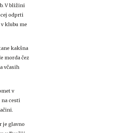
. V bližini
cej odprti
, v klubu me
stane kakšna
ride morda čez
ba včasih
omet v
 na cesti
ačini.
r je glavno