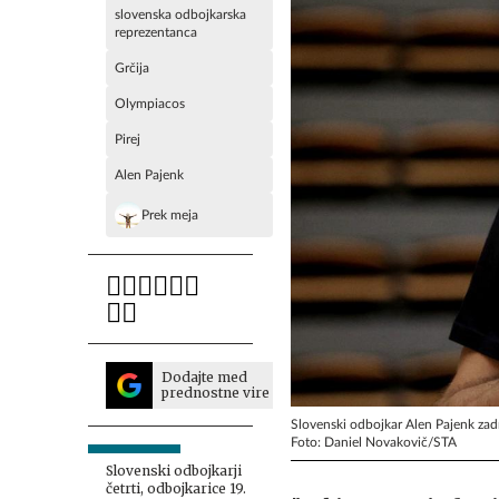
slovenska odbojkarska
reprezentanca
Grčija
Olympiacos
Pirej
Alen Pajenk
Prek meja
Dodajte med
prednostne vire
Slovenski odbojkar Alen Pajenk zadnja
Foto: Daniel Novakovič/STA
Slovenski odbojkarji
četrti, odbojkarice 19.