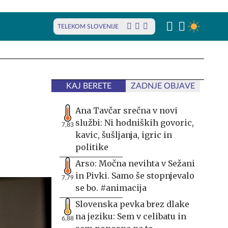
TELEKOM SLOVENIJE
KAJ BERETE
ZADNJE OBJAVE
Ana Tavčar srečna v novi
službi: Ni hodniških govoric,
7,83
kavic, šušljanja, igric in
politike
Arso: Močna nevihta v Sežani
in Pivki. Samo še stopnjevalo
7,79
se bo. #animacija
Slovenska pevka brez dlake
na jeziku: Sem v celibatu in
6,88