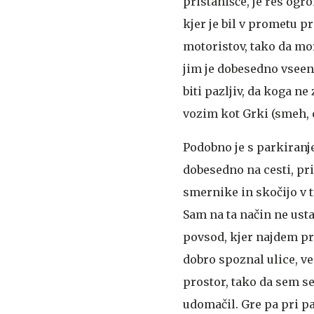
pristanišče, je res ogro
kjer je bil v prometu pr
motoristov, tako da mor
jim je dobesedno vseeno
biti pazljiv, da koga ne
vozim kot Grki (smeh, op
Podobno je s parkiranj
dobesedno na cesti, pri
smernike in skočijo v t
Sam na ta način ne ust
povsod, kjer najdem pr
dobro spoznal ulice, v
prostor, tako da sem se
udomačil. Gre pa pri p