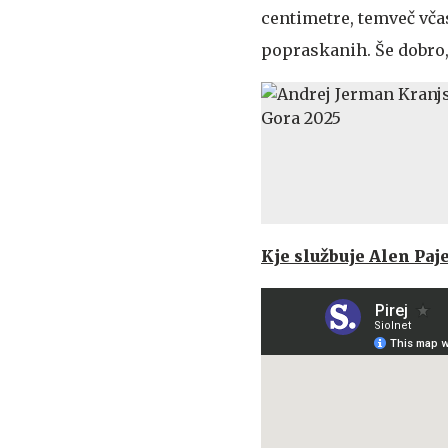
centimetre, temveč včas
popraskanih. Še dobro
Kje službuje Alen Paj