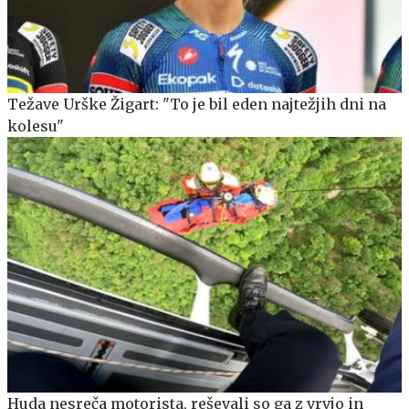
Težave Urške Žigart: "To je bil eden najtežjih dni na
kolesu"
Huda nesreča motorista, reševali so ga z vrvjo in