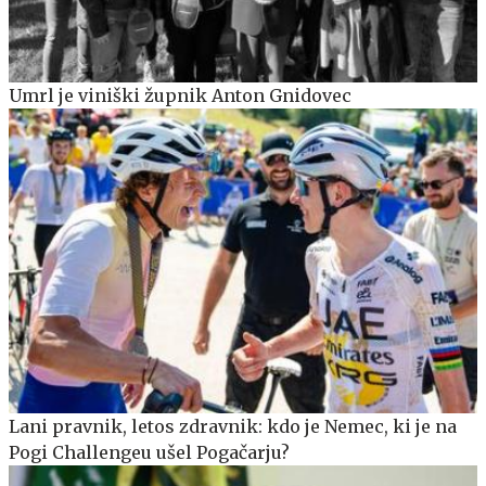
Umrl je viniški župnik Anton Gnidovec
Lani pravnik, letos zdravnik: kdo je Nemec, ki je na
Pogi Challengeu ušel Pogačarju?