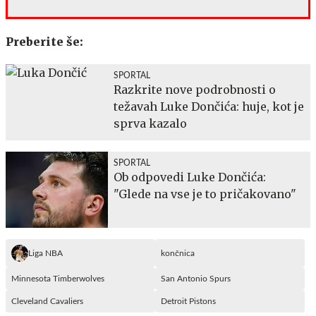
Preberite še:
SPORTAL
Razkrite nove podrobnosti o
težavah Luke Dončića: huje, kot je
sprva kazalo
SPORTAL
Ob odpovedi Luke Dončića:
"Glede na vse je to pričakovano"
Liga NBA
končnica
Minnesota Timberwolves
San Antonio Spurs
Cleveland Cavaliers
Detroit Pistons