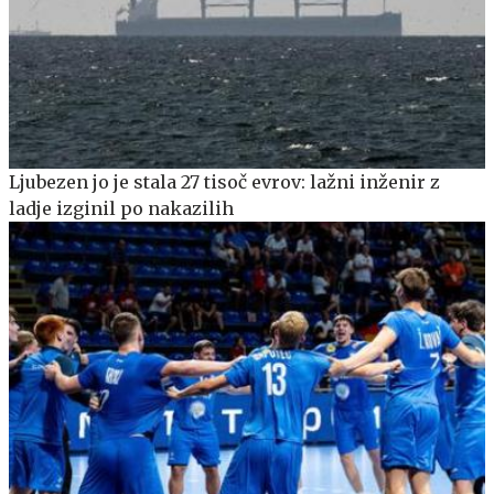
Ljubezen jo je stala 27 tisoč evrov: lažni inženir z
ladje izginil po nakazilih