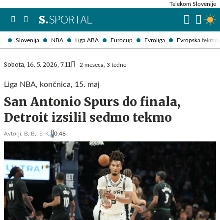
Telekom Slovenije
Slovenija
NBA
Liga ABA
Eurocup
Evroliga
Evropska tekmo
Sobota, 16. 5. 2026, 7.11
2 meseca, 3 tedne
Liga NBA, končnica, 15. maj
San Antonio Spurs do finala,
Detroit izsilil sedmo tekmo
Avtorji:
B. B.,
S. K.
0,46