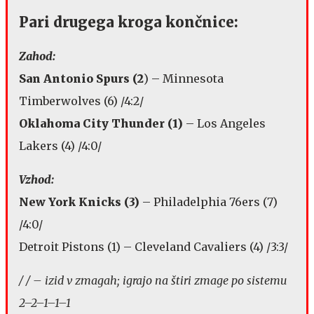
Pari drugega kroga končnice:
Zahod:
San Antonio Spurs (2
) – Minnesota
Timberwolves (6) /4:2/
Oklahoma City Thunder (1)
– Los Angeles
Lakers (4) /4:0/
Vzhod:
New York Knicks (3)
– Philadelphia 76ers (7)
/4:0/
Detroit Pistons (1) – Cleveland Cavaliers (4) /3:3/
/ / – izid v zmagah; igrajo na štiri zmage po sistemu
2–2–1–1–1