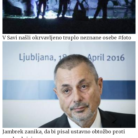
V Savi našli okrvavljeno truplo neznane osebe #foto
Jambrek zanika, da bi pisal ustavno obtožbo proti