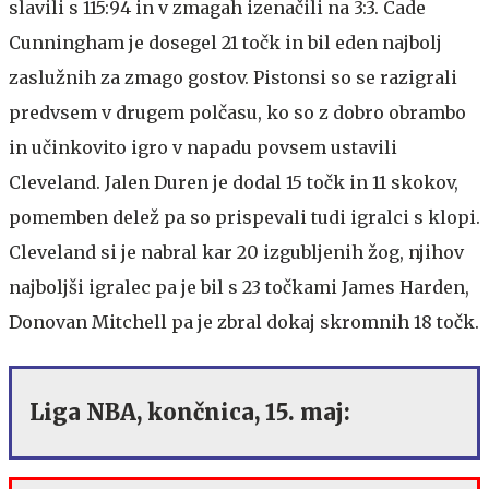
slavili s 115:94 in v zmagah izenačili na 3:3. Cade
Cunningham je dosegel 21 točk in bil eden najbolj
zaslužnih za zmago gostov. Pistonsi so se razigrali
predvsem v drugem polčasu, ko so z dobro obrambo
in učinkovito igro v napadu povsem ustavili
Cleveland. Jalen Duren je dodal 15 točk in 11 skokov,
pomemben delež pa so prispevali tudi igralci s klopi.
Cleveland si je nabral kar 20 izgubljenih žog, njihov
najboljši igralec pa je bil s 23 točkami James Harden,
Donovan Mitchell pa je zbral dokaj skromnih 18 točk.
Liga NBA, končnica, 15. maj: